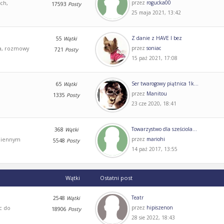
ch,
przez
rogucka00
17593
Posty
25 maja 2021, 13:42
Z danie z HAVE I bez
55
Wątki
ia, rozmowy
przez
soniac
721
Posty
15 paź 2021, 17:08
Ser twarogowy piątnica 1k...
65
Wątki
przez
Manitou
1335
Posty
23 cze 2020, 18:41
Towarzystwo dla sześciola...
368
Wątki
dziennym
przez
mariohi
5548
Posty
14 paź 2017, 13:55
Wątki
Ostatni post
Teatr
2548
Wątki
c do
przez
hipiszenon
18906
Posty
28 sie 2022, 18:43