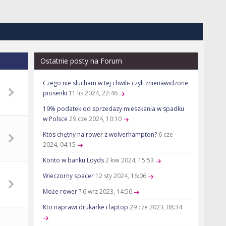
Ostatnie posty na Forum
Czego nie slucham w tej chwili- czyli znienawidzone
piosenki
11 lis 2024, 22:46
19% podatek od sprzedazy mieszkania w spadku
w Polsce
29 cze 2024, 10:10
Ktos chętny na rower z wolverhampton?
6 cze
2024, 04:15
Konto w banku Loyds
2 kwi 2024, 15:53
Wieczorny spacer
12 sty 2024, 16:06
Może rower ?
6 wrz 2023, 14:56
Kto naprawi drukarke i laptop
29 cze 2023, 08:34