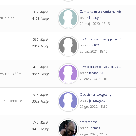
Zamiana mieszkania na wię...
397
Wątki
dzielnice
przez
katsuyoshi
4193
Posty
21 maja 2020, 12:13
HNC i dalszy rozwój potym ?
363
Wątki
przez
dj2102
2814
Posty
20 paź 2021, 18:13
19% podatek od sprzedazy ...
425
Wątki
ów, pomysłów
przez
teodor123
4343
Posty
29 cze 2024, 10:10
Oddział onkologiczny
315
Wątki
w UK, pomoc w
przez
januszysko
3029
Posty
27 gru 2022, 15:50
operator cnc
746
Wątki
przez
Thomas
8433
Posty
22 gru 2020, 22:52