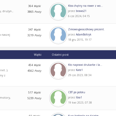
Ktos chętny na rower z wo...
364
Wątki
 drużyn ,
przez
brawo21
3865
Posty
6 cze 2024, 04:15
Zimowo-gwiazdkowy prezent.
347
Wątki
a naszej
przez
AdamBoltryk
3219
Posty
18 gru 2015, 19:17
Wątki
Ostatni post
Kto naprawi drukarke i la...
454
Wątki
et..),
przez
Kate1
4562
Posty
my z
29 cze 2023, 08:34
CBT po polsku
517
Wątki
 motory,
przez
Ibia1
5239
Posty
19 kwi 2023, 07:38
Kury hodowla na działce.