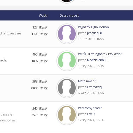
Wątki
Ostatni post
Wyjazdy z grouponów
127
Wątki
ach możesz sie
przez
promien68
1100
Posty
13 lut 2019, 16:22
WOŚP Birmingham - kto idzie?
460
Wątki
ach,
przez
Madzialena85
1897
Posty
11 sty 2020, 15:49
Może rower ?
388
Wątki
przez
Czarodziej
8883
Posty
6 wrz 2023, 14:56
Wieczorny spacer
240
Wątki
cesz się
przez
Gw97
3578
Posty
na wspólne
12 sty 2024, 16:06