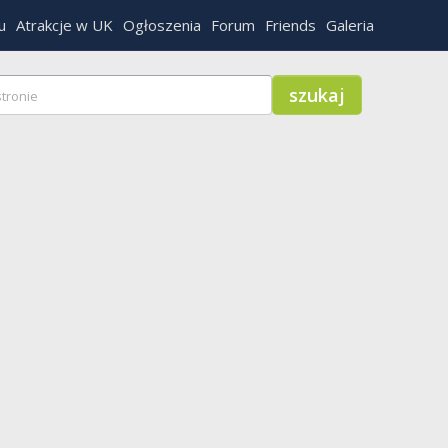
u
Atrakcje w UK
Ogłoszenia
Forum
Friends
Galeria