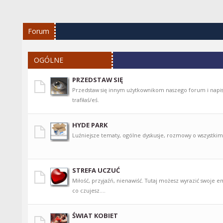
Forum
OGÓLNE
PRZEDSTAW SIĘ
Przedstaw się innym użytkownikom naszego forum i napis
trafiłaś/eś.
HYDE PARK
Luźniejsze tematy, ogólne dyskusje, rozmowy o wszystkim
STREFA UCZUĆ
Miłość, przyjaźń, nienawiść. Tutaj możesz wyrazić swoje e
co czujesz....
ŚWIAT KOBIET