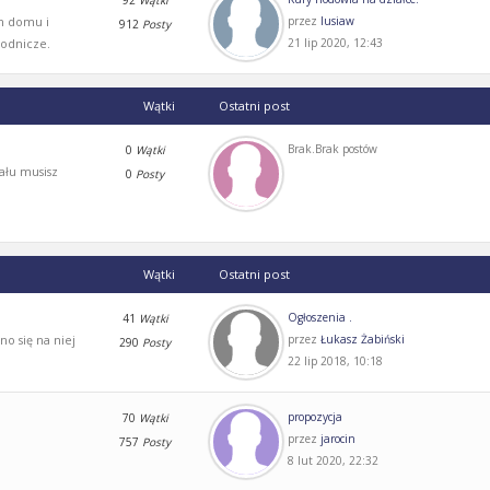
92
Wątki
m domu i
przez
lusiaw
912
Posty
odnicze.
21 lip 2020, 12:43
Wątki
Ostatni post
Brak.Brak postów
0
Wątki
ału musisz
0
Posty
Wątki
Ostatni post
Ogłoszenia .
41
Wątki
o się na niej
przez
Łukasz Żabiński
290
Posty
22 lip 2018, 10:18
propozycja
70
Wątki
przez
jarocin
757
Posty
8 lut 2020, 22:32