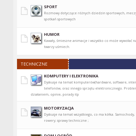
SPORT
Rozmowy dotyczące różnych dziedzin sportowych, meczy,
spotkań sportowych
HUMOR
Kawały, śmieszne animacje i wszystko co może wywołać n
twarzy uśmiech.
TECHNICZNE
KOMPUTERY I ELEKTRONIKA
Dyskusje na temat komputerów(hardware, software, intern
telefonów, oraz innego sprzętu elektronicznego. Proble
działaniem, opinie, porady itp
MOTORYZACJA
Dyskusje na temat wszystkiego, co ma kółka. Samochody,
rowery; sprawy techniczne ;
DOM I OGRÓD