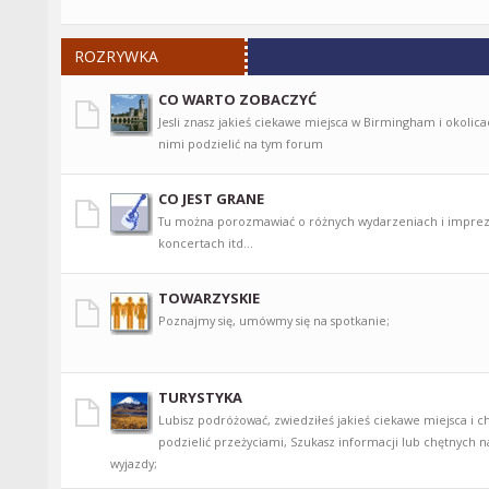
ROZRYWKA
CO WARTO ZOBACZYĆ
Jesli znasz jakieś ciekawe miejsca w Birmingham i okolic
nimi podzielić na tym forum
CO JEST GRANE
Tu można porozmawiać o różnych wydarzeniach i imprez
koncertach itd...
TOWARZYSKIE
Poznajmy się, umówmy się na spotkanie;
TURYSTYKA
Lubisz podróżować, zwiedziłeś jakieś ciekawe miejsca i ch
podzielić przeżyciami, Szukasz informacji lub chętnych 
wyjazdy;