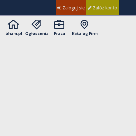
Zaloguj się
Załóż konto
bham.pl
Ogłoszenia
Praca
Katalog Firm