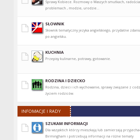
Sprawy Kobiece. Rozmowy o Waszych smutkach, radościa
problemach , modzie, urodzie...
SŁOWNIK
Słownik tematyczny jezyka angielskiego, przydatne zdan
po angielsku.
KUCHNIA
Przepisy kulinarne, potrawy, gotowanie.
RODZINA I DZIECKO
Rodzina, dzieci i ich wychowanie, sprawy związane z co
życiem rodziców.
INFOMACJE I RADY
SZUKAM INFORMACJI
Dla wszysktich którzy mieszkają lub zamierzają przyjecha
Birmingham i potrzebują informacji na różne tematy