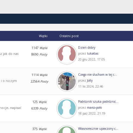
Wątki
Ostatni post
Dzien dobry
1147
Wątki
z jak do nas
przez
luka6as
8690
Posty
20 gru 2022, 17:05
Czego nie slucham w tej c...
1114
Wątki
 i o niczym
przez
Jolly
22564
Posty
11 lis 2024, 22:46
Podróżnik szuka podróżnic...
125
Wątki
mocje, napisać
przez
marco-polo
6339
Posty
18 paź 2022, 21:19
Własnorecznie upieczony c...
375
Wątki