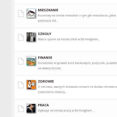
MIESZKANIE
Rozmowy na temat mieszkań o tym jak mieszkacie, jakie 
polecacie itd...
SZKOŁY
Wasze opinie na temat szkół w Birmingham...
FINANSE
Doradztwo w sprawie kont bankowych, pożyczek, podatk
na własny biznes;
ZDROWIE
O zdrowiu, waszych doświadczeniach ze służba zdrowia 
znalezieniu lekarzy...
PRACA
Dyskusje na temat pracy w Birmingham ...