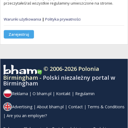
przeczytałeś/aś wszystkie regulaminy umieszczone na stronie.
Warunki użytkowania
|
Polityka prywatności
Zarejestruj
© 2006-2026 Polonia
Birmingham -
Polski niezależny portal w
Birmingham
Reklama
|
O bham.pl
|
Kontakt
|
Regulamin
Advertising
|
About bham.pl
|
Contact
|
Terms & Conditions
|
Are you an employer?