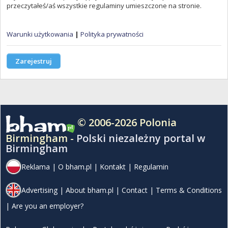
przeczytałeś/aś wszystkie regulaminy umieszczone na stronie.
Warunki użytkowania
|
Polityka prywatności
Zarejestruj
© 2006-2026 Polonia
Birmingham -
Polski niezależny portal w
Birmingham
Reklama
|
O bham.pl
|
Kontakt
|
Regulamin
Advertising
|
About bham.pl
|
Contact
|
Terms & Conditions
|
Are you an employer?