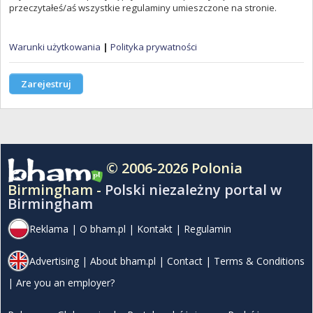
przeczytałeś/aś wszystkie regulaminy umieszczone na stronie.
Warunki użytkowania
|
Polityka prywatności
Zarejestruj
© 2006-2026 Polonia
Birmingham -
Polski niezależny portal w
Birmingham
Reklama
|
O bham.pl
|
Kontakt
|
Regulamin
Advertising
|
About bham.pl
|
Contact
|
Terms & Conditions
|
Are you an employer?