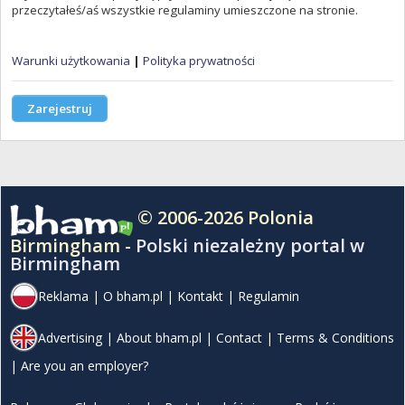
przeczytałeś/aś wszystkie regulaminy umieszczone na stronie.
Warunki użytkowania
|
Polityka prywatności
Zarejestruj
© 2006-2026 Polonia
Birmingham -
Polski niezależny portal w
Birmingham
Reklama
|
O bham.pl
|
Kontakt
|
Regulamin
Advertising
|
About bham.pl
|
Contact
|
Terms & Conditions
|
Are you an employer?