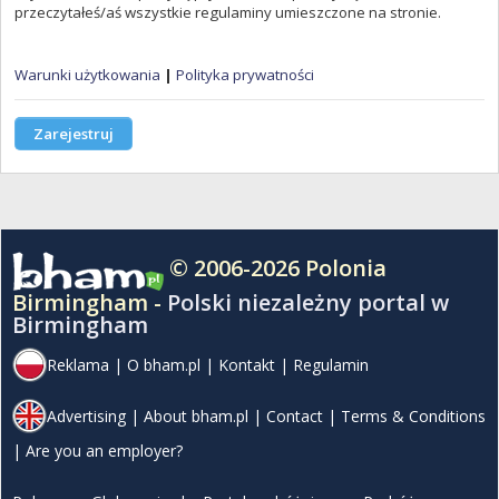
przeczytałeś/aś wszystkie regulaminy umieszczone na stronie.
Warunki użytkowania
|
Polityka prywatności
Zarejestruj
© 2006-2026 Polonia
Birmingham -
Polski niezależny portal w
Birmingham
Reklama
|
O bham.pl
|
Kontakt
|
Regulamin
Advertising
|
About bham.pl
|
Contact
|
Terms & Conditions
|
Are you an employer?