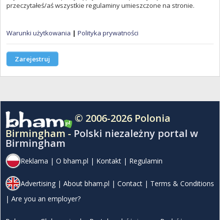
przeczytałeś/aś wszystkie regulaminy umieszczone na stronie.
Warunki użytkowania
|
Polityka prywatności
Zarejestruj
© 2006-2026 Polonia
Birmingham -
Polski niezależny portal w
Birmingham
Reklama
|
O bham.pl
|
Kontakt
|
Regulamin
Advertising
|
About bham.pl
|
Contact
|
Terms & Conditions
|
Are you an employer?