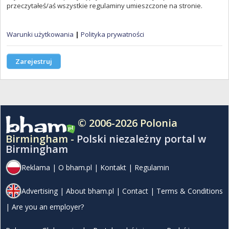
przeczytałeś/aś wszystkie regulaminy umieszczone na stronie.
Warunki użytkowania
|
Polityka prywatności
Zarejestruj
© 2006-2026 Polonia
Birmingham -
Polski niezależny portal w
Birmingham
Reklama
|
O bham.pl
|
Kontakt
|
Regulamin
Advertising
|
About bham.pl
|
Contact
|
Terms & Conditions
|
Are you an employer?