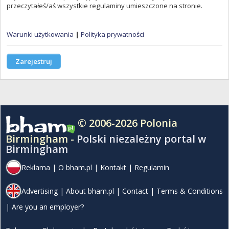
przeczytałeś/aś wszystkie regulaminy umieszczone na stronie.
Warunki użytkowania
|
Polityka prywatności
Zarejestruj
© 2006-2026 Polonia
Birmingham -
Polski niezależny portal w
Birmingham
Reklama
|
O bham.pl
|
Kontakt
|
Regulamin
Advertising
|
About bham.pl
|
Contact
|
Terms & Conditions
|
Are you an employer?