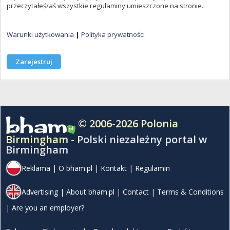
przeczytałeś/aś wszystkie regulaminy umieszczone na stronie.
Warunki użytkowania
|
Polityka prywatności
Zarejestruj
© 2006-2026 Polonia
Birmingham -
Polski niezależny portal w
Birmingham
Reklama
|
O bham.pl
|
Kontakt
|
Regulamin
Advertising
|
About bham.pl
|
Contact
|
Terms & Conditions
|
Are you an employer?