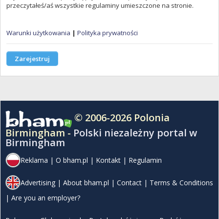
przeczytałeś/aś wszystkie regulaminy umieszczone na stronie.
Warunki użytkowania
|
Polityka prywatności
Zarejestruj
© 2006-2026 Polonia
Birmingham -
Polski niezależny portal w
Birmingham
Reklama
|
O bham.pl
|
Kontakt
|
Regulamin
Advertising
|
About bham.pl
|
Contact
|
Terms & Conditions
|
Are you an employer?