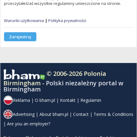
przeczytałeś/aś wszystkie regulaminy umieszczone na stronie.
Warunki użytkowania
|
Polityka prywatności
Zarejestruj
© 2006-2026 Polonia
Birmingham -
Polski niezależny portal w
Birmingham
Reklama
|
O bham.pl
|
Kontakt
|
Regulamin
Advertising
|
About bham.pl
|
Contact
|
Terms & Conditions
|
Are you an employer?