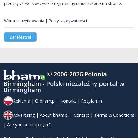
przeczytałeś/aś wszystkie regulaminy umieszczone na stronie.
Warunki użytkowania
|
Polityka prywatności
Zarejestruj
© 2006-2026 Polonia
Birmingham -
Polski niezależny portal w
Birmingham
Reklama
|
O bham.pl
|
Kontakt
|
Regulamin
Advertising
|
About bham.pl
|
Contact
|
Terms & Conditions
|
Are you an employer?