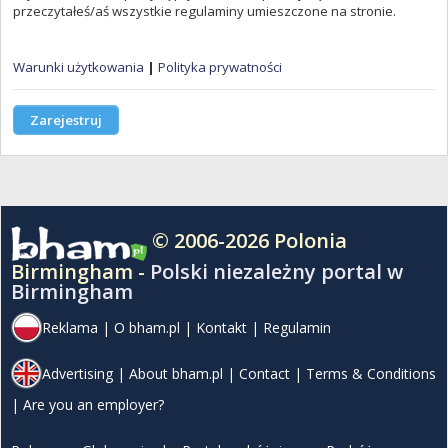
przeczytałeś/aś wszystkie regulaminy umieszczone na stronie.
Warunki użytkowania
|
Polityka prywatności
Zarejestruj
© 2006-2026 Polonia
Birmingham -
Polski niezależny portal w
Birmingham
Reklama
|
O bham.pl
|
Kontakt
|
Regulamin
Advertising
|
About bham.pl
|
Contact
|
Terms & Conditions
|
Are you an employer?