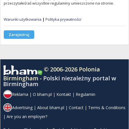
przeczytałeś/aś wszystkie regulaminy umieszczone na stronie.
Warunki użytkowania
|
Polityka prywatności
Zarejestruj
© 2006-2026 Polonia
Birmingham -
Polski niezależny portal w
Birmingham
Reklama
|
O bham.pl
|
Kontakt
|
Regulamin
Advertising
|
About bham.pl
|
Contact
|
Terms & Conditions
|
Are you an employer?