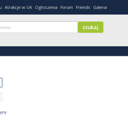
u
Atrakcje w UK
Ogłoszenia
Forum
Friends
Galeria
yjny