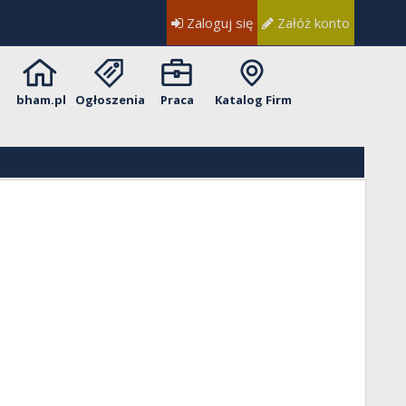
Zaloguj się
Załóż konto
bham.pl
Ogłoszenia
Praca
Katalog Firm