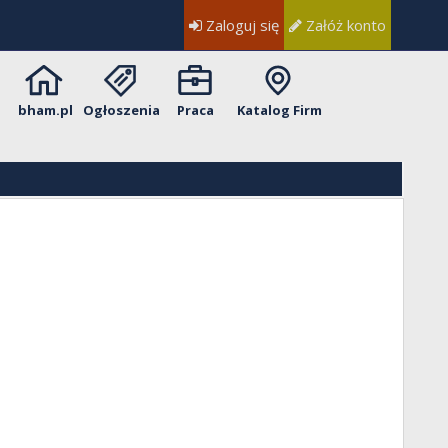
Zaloguj się
Załóż konto
bham.pl
Ogłoszenia
Praca
Katalog Firm