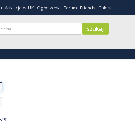
u
Atrakcje w UK
Ogłoszenia
Forum
Friends
Galeria
yjny