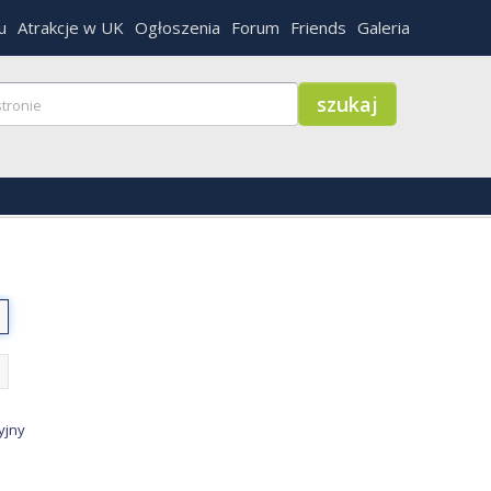
u
Atrakcje w UK
Ogłoszenia
Forum
Friends
Galeria
yjny