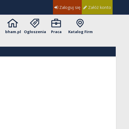
Zaloguj się
Załóż konto
bham.pl
Ogłoszenia
Praca
Katalog Firm