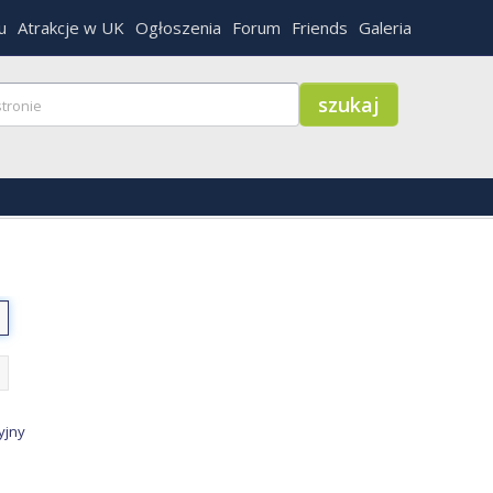
u
Atrakcje w UK
Ogłoszenia
Forum
Friends
Galeria
yjny