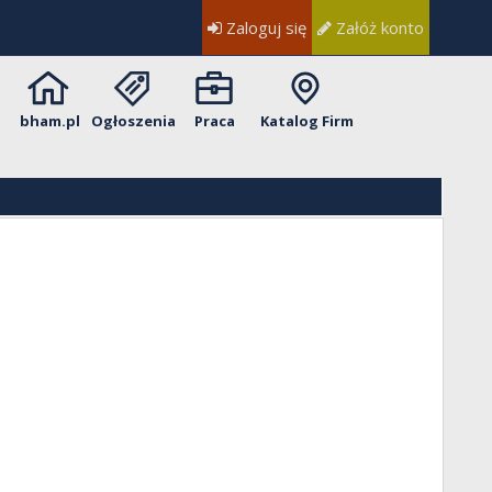
Zaloguj się
Załóż konto
bham.pl
Ogłoszenia
Praca
Katalog Firm