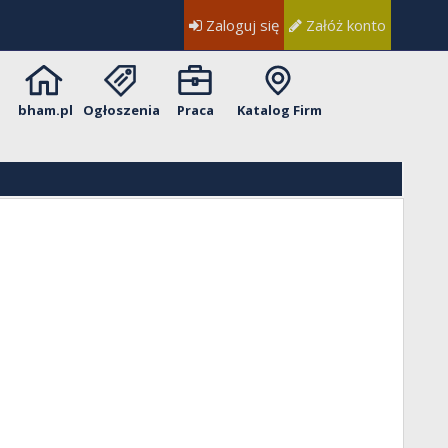
Zaloguj się
Załóż konto
bham.pl
Ogłoszenia
Praca
Katalog Firm