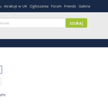
u
Atrakcje w UK
Ogłoszenia
Forum
Friends
Galeria
yjny