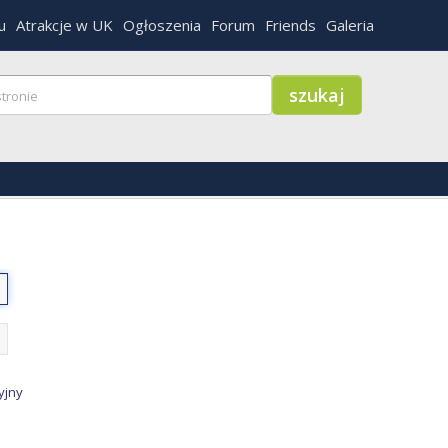
u
Atrakcje w UK
Ogłoszenia
Forum
Friends
Galeria
yjny