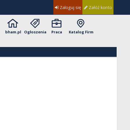
Zaloguj się
Załóż konto
bham.pl
Ogłoszenia
Praca
Katalog Firm