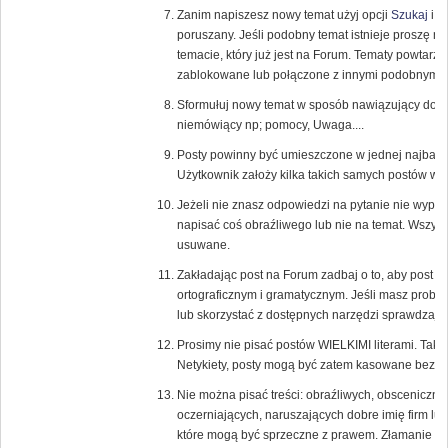
Zanim napiszesz nowy temat użyj opcji
Szukaj
i s
poruszany. Jeśli podobny temat istnieje proszę 
temacie, który już jest na Forum. Tematy powtarza
zablokowane lub połączone z innymi podobnymi 
Sformułuj nowy temat w sposób nawiązujący do tr
niemówiący np; pomocy, Uwaga....
Posty powinny być umieszczone w jednej najbardzi
Użytkownik założy kilka takich samych postów w 
Jeżeli nie znasz odpowiedzi na pytanie nie wypowi
napisać coś obraźliwego lub nie na temat. Wszys
usuwane.
Zakładając post na Forum zadbaj o to, aby post
ortograficznym i gramatycznym. Jeśli masz probl
lub skorzystać z dostępnych narzędzi sprawdzają
Prosimy nie pisać postów WIELKIMI literami. Tak
Netykiety, posty mogą być zatem kasowane bez u
Nie można pisać treści: obraźliwych, obsceniczny
oczerniających, naruszających dobre imię firm lub
które mogą być sprzeczne z prawem. Złamanie te