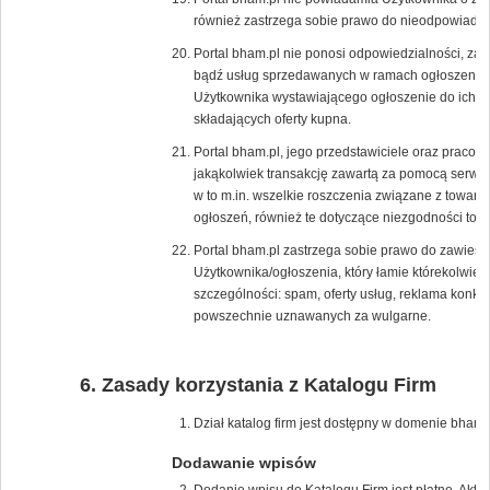
również zastrzega sobie prawo do nieodpowiadan
Portal bham.pl nie ponosi odpowiedzialności, za 
bądź usług sprzedawanych w ramach ogłoszenia, p
Użytkownika wystawiającego ogłoszenie do ich s
składających oferty kupna.
Portal bham.pl, jego przedstawiciele oraz pracow
jakąkolwiek transakcję zawartą za pomocą serwis
w to m.in. wszelkie roszczenia związane z towar
ogłoszeń, również te dotyczące niezgodności tow
Portal bham.pl zastrzega sobie prawo do zawiesz
Użytkownika/ogłoszenia, który łamie którekolwie
szczególności: spam, oferty usług, reklama konk
powszechnie uznawanych za wulgarne.
Zasady korzystania z Katalogu Firm
Dział katalog firm jest dostępny w domenie bham.p
Dodawanie wpisów