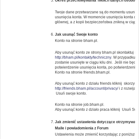
Okres przechowywania Twoich danych osobow
Twoje dane przetwarzane są do momentu usunięci
usunięcia konta. W momencie usunięcia konta da
głównej, a z kopii bezpieczeństwa znikną w ciągu 
Jak usunąć Swoje konto
Konto na stronie bham.pl.
Aby usunąć konto ze strony bham.pl skontaktuj s
http://bham.pl/kontakty/techniczny
. W przypadku g
zostanie usunięte w ciągu kilu dni. Jeśli nie bę
potwierdzenie usunięcia konta, po potwierdzeniu k
Konto na stronie friends.bham.pl.
Aby usunąć konto z działu friends kliknij skorzysta
http://friends.bham.pl/account/privacy/
i z rozwija
Usuń swoje konto.
Konto na stronie job.bham.pl.
Aby usunąć konto z działo praca kliknij Usuń Swo
Jak zmienić ustawienia dotyczące otrzymywany
Maile i powiadomienia z Forum
Ustawienia może zmienić korzystając z poniższeg