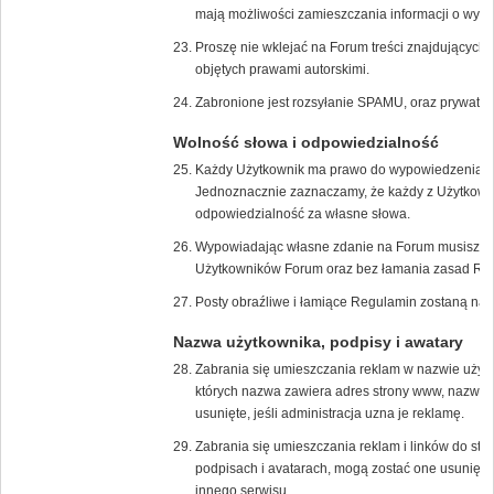
mają możliwości zamieszczania informacji o wyda
Proszę nie wklejać na Forum treści znajdujących s
objętych prawami autorskimi.
Zabronione jest rozsyłanie SPAMU, oraz prywatn
Wolność słowa i odpowiedzialność
Każdy Użytkownik ma prawo do wypowiedzenia s
Jednoznacznie zaznaczamy, że każdy z Użytkown
odpowiedzialność za własne słowa.
Wypowiadając własne zdanie na Forum musisz zrob
Użytkowników Forum oraz bez łamania zasad Re
Posty obraźliwe i łamiące Regulamin zostaną nat
Nazwa użytkownika, podpisy i awatary
Zabrania się umieszczania reklam w nazwie użyt
których nazwa zawiera adres strony www, nazwę f
usunięte, jeśli administracja uzna je reklamę.
Zabrania się umieszczania reklam i linków do str
podpisach i avatarach, mogą zostać one usunięte,
innego serwisu.