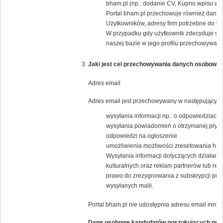
bham.pl (np.: dodanie CV, Kupno wpisu w K
Portal bham.pl przechowuje również dane j
Użytkowników, adresy firm potrzebne do wys
W przypadku gdy użytkownik zdecyduje się
naszej bazie w jego profilu przechowywany 
Jaki jest cel przechowywania danych osobowyc
Adres email
Adres email jest przechowywany w następującym 
wysyłania informacji np.: o odpowiedziach 
wysyłania powiadomień o otrzymanej pryw
odpowiedzi na ogłoszenie
umożliwienia możliwości zresetowania has
Wysyłania informacji dotyczących działania
kulturalnych oraz reklam partnerów lub 
prawo do zrezygnowania z subskrypcji popr
wysyłanych maili.
Portal bham.pl nie udostępnia adresu email inny
Dane osobowe kandydatów poszukujących pra