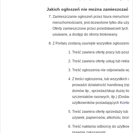
Jakich ogłoszeń nie można zamieszczać
Zamieszczanie ogłoszeń przez biura nieruchomości
nieruchomościami, jest dozwolone tylko dla uży
Oferty zamieszczone przez przedstawicieli tych f
usuwane, a dostęp do strony blokowany.
Z Portalu zostaną usunięte wszystkie ogłoszenia, 
Treść zawiera ofertę pracy lub poszuk
Treść zawiera ofertę usług lub reklamę
Treść ogłoszenia nie odpowiada wybra
Z treści ogłoszenia, lub wszystkich 
prowadzi działalność handlową (np.: 
domów itp., sprzedaż/skup dużej iloś
szczeniaków rasowych, itp.) (Dodawan
użytkowników posiadających
Konto K
Treść zawiera ofertę sprzedaży lub k
używek, papierosów, alkoholu, broni (r
Treść nakłania odbiorcę do użytkowa
prawnie zakazanymi;