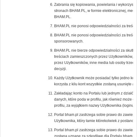
Zabrania się kopiowania, powielania i wykorzystyw
stronach BHAM.PL, w formie elektronicznej, mecha
BHAM.PL.
BHAM.PL nie ponosi odpowiedzialności za treści
BHAM.PL nie ponosi odpowiedzialności za treści 
sponsorowanych.
BHAM.PL nie bierze odpowiedzialności za skutki 
treściach zamieszczonych przez Użytkowników, r
przez Użytkowników, inne media lub osoby trzecie,
decyzji.
Każdy Użytkownik może posiadać tylko jedno kon
korzysta z kilu kont wszystkie zostaną usunięte 
Zakładając konto na Portalu lub jednym z działów
danych, które poda w profilu, jak również może 
profilu, za wyjątkiem nazwy Użytkownika (loginu),
Portal bham.pl zastrzega sobie prawo do zawiesz
Użytkownika, który łamie którekolwiek z postano
Portal bham.pl zastrzega sobie prawo do zawiesz
zostaną uznane za szkodliwe dla Portalu bham.pl