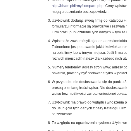
Dodanie wpisu do Katalogu Firm jest płatne. Aktu
http://bham.pl/firmy/compare.php
. Ceny wpisów or
mogą ulec zmianie bez zapowiedzi.
Użytkownik dodając swoją firmę do Katalogu Fir
formularzu informacje są prawdziwe i zezwala n
Firm oraz upublicznienie tych danych w tym że ka
Wpis może zawierać tylko jeden adres kontaktowy
Zabronione jest podawanie jakichkolwiek adresó
na opis firmy lub w innym miejscu. Jeśli firma pos
różnych miejscach) należy dla każdego nich utwor
Numery telefonów, adresy stron www, adresy pocz
otwarcia, powinny być podawane tylko w polach p
W przypadku nie dostosowania się do punktu 3, 
prośbą o zmianę treści wpisu. Nie dostosowanie 
wpisu bez możliwości zwrotu wniesionej opłaty.
Użytkownik ma prawo do wglądu i wnoszenia popr
do usunięcia tych danych z bazy Katalogu Firm. 
są zwracane.
Ze względu na ograniczenia systemu Użytkownik 