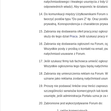
natychmiastowego i trwałego usunięcia z listy U
odpowiednich władz). Aby wspomóc te działania r
Do komunikacji między Użytkownikami Forum służ
tworzyć postów typu "Do pani Z" itp. Oraz postów
prywatną. Korespondencja o charakterze prywatn
Zabrania się dodawania ofert pracy,oraz ogłosze
służy do tego dział
Praca
. Jeśli szukasz pracy m
Zabrania się dodawania ogłoszeń na Forum, ogł
Wszystkie posty z prośbą o kontakt na email, pw, l
natychmiast usuwane z Forum.
Jeśli szukasz firmy lub fachowca umieść ogłoszen
Wszystkie ogłoszenia tego typu będą natychmias
Zabrania się umieszczenia reklam na Forum. Wszyst
uznane jako reklama zostaną natychmiast usunięt
Proszę nie podawać linków oraz treści zapraszaj
szczególności serwisów komercyjnych lub konku
usunięte, jeśli administracja Portalu uzna je za 
Zabronione jest wykorzystywanie Forum do:
celów komercyjnych