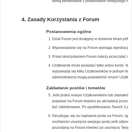
łamią którekolwiek z postanowień niniejszego Re
Zasady Korzystania z Forum
Postanowienia ogólne
Dział Forum jest dostępny w domenie bham.pl/for
Wypowiadanie się na Forum wymaga rejestracji na
Przed skorzystaniem Forum należy przeczytać i 
Użytkownik może posiadać tylko jedno konto. W p
wypowiada się kilku Użytkowników w jednym tem
administratorzy mogą powiadomić innych Użytkown
Zakładanie postów i tematów
Jeśli jesteś nowym Użytkownikiem lub złamałeś/
pojawiać na Forum dopiero po akceptacji przez m
być zablokowane. Po opublikowaniu Twoich 3 pos
Decydując się na napisanie postu na Forum, zgad
możliwości usunięcia swojego postu jeśli odpowie
pozostaną na Forum również po usunięciu Twojeg