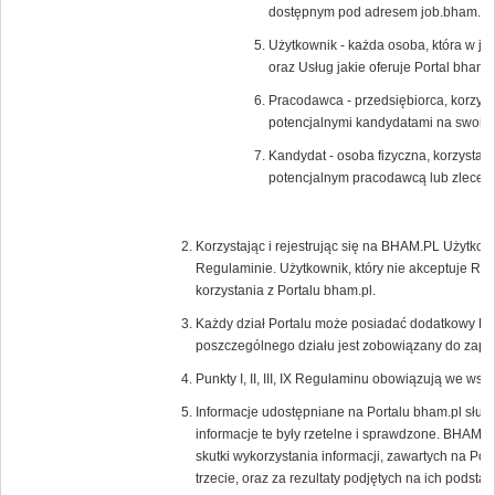
dostępnym pod adresem job.bham.pl.
Użytkownik - każda osoba, która w ja
oraz Usług jakie oferuje Portal bham.p
Pracodawca - przedsiębiorca, korzysta
potencjalnymi kandydatami na swoic
Kandydat - osoba fizyczna, korzystają
potencjalnym pracodawcą lub zlecen
Korzystając i rejestrując się na BHAM.PL Użytkow
Regulaminie. Użytkownik, który nie akceptuje Re
korzystania z Portalu bham.pl.
Każdy dział Portalu może posiadać dodatkowy Re
poszczególnego działu jest zobowiązany do zapoz
Punkty I, II, III, IX Regulaminu obowiązują we wsz
Informacje udostępniane na Portalu bham.pl służ
informacje te były rzetelne i sprawdzone. BHAM.P
skutki wykorzystania informacji, zawartych na Por
trzecie, oraz za rezultaty podjętych na ich podstaw