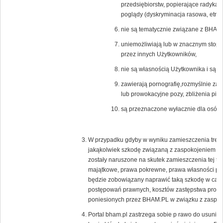
przedsiębiorstw, popierające radykal
poglądy (dyskryminacja rasowa, etnicz
nie są tematycznie związane z BHAM.
uniemożliwiają lub w znacznym stopni
przez innych Użytkowników,
nie są własnością Użytkownika i są c
zawierają pornografię,rozmyślnie zak
lub prowokacyjne pozy, zbliżenia pier
są przeznaczone wyłacznie dla osób 
W przypadku gdyby w wyniku zamieszczenia treści
jakąkolwiek szkodę związaną z zaspokojeniem uz
zostały naruszone na skutek zamieszczenia tej tr
majątkowe, prawa pokrewne, prawa własności prz
będzie zobowiązany naprawić taką szkodę w całoś
postępowań prawnych, kosztów zastępstwa proc
poniesionych przez BHAM.PL w związku z zaspoko
Portal bham.pl zastrzega sobie p rawo do usunięc