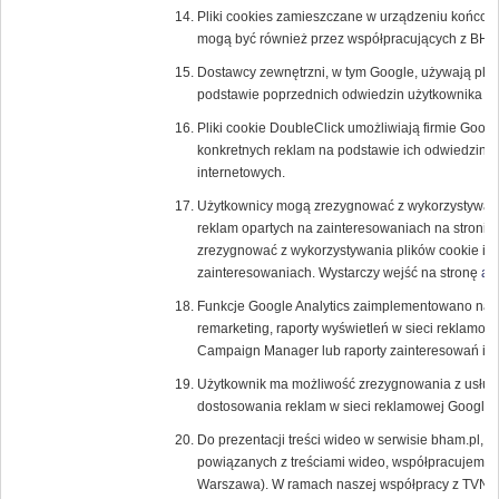
Pliki cookies zamieszczane w urządzeniu końcow
mogą być również przez współpracujących z BH
Dostawcy zewnętrzni, w tym Google, używają plik
podstawie poprzednich odwiedzin użytkownika w 
Pliki cookie DoubleClick umożliwiają firmie Goog
konkretnych reklam na podstawie ich odwiedzin w T
internetowych.
Użytkownicy mogą zrezygnować z wykorzystywania
reklam opartych na zainteresowaniach na stronie
zrezygnować z wykorzystywania plików cookie inn
zainteresowaniach. Wystarczy wejść na stronę
ab
Funkcje Google Analytics zaimplementowano na p
remarketing, raporty wyświetleń w sieci reklamow
Campaign Manager lub raporty zainteresowań i d
Użytkownik ma możliwość zrezygnowania z usługi 
dostosowania reklam w sieci reklamowej Google
Do prezentacji treści wideo w serwisie bham.pl, a
powiązanych z treściami wideo, współpracujemy z
Warszawa). W ramach naszej współpracy z TVN u