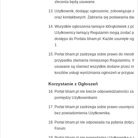
zlecenia będą usuwane.
Użytkownik, dodając ogłoszenie, zobowiązuje s
oraz kontaktowych. Zabrania się podawania dany
Wszystkie ogłoszenia łamiące którąkolwiek z pow
Użytkownicy łamiący Regulamin mogą zostać poz
dostępu do Portalu bham.pl. Każde usunięte ogło
1.
Portal bham.pl zastrzega sobie prawo do nieodw
przypadku złamania niniejszego Regulaminu. W 
usuwane są również wszystkie dodane przez niego
kosztów usługi wyróżniania ogłoszeń w przypadk
Korzystanie z Ogłoszeń
Portal bham.pl nie bierze odpowiedzialności za t
pomiędzy Użytkownikami.
Portal bham.pl zastrzega sobie prawo usunięcia/
bez powiadomienia Użytkownika.
Portal bham.pl nie odpowiada na pytania dotycz
Forum.
Portal bham.pl nie powiadamia Użytkownika o zł