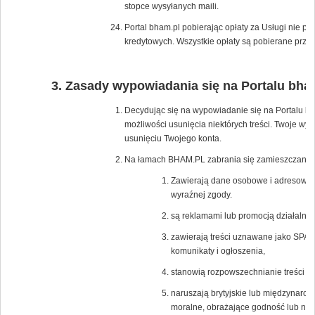
stopce wysyłanych maili.
Portal bham.pl pobierając opłaty za Usługi nie p
kredytowych. Wszystkie opłaty są pobierane przez
Zasady wypowiadania się na Portalu bha
Decydując się na wypowiadanie się na Portalu bh
możliwości usunięcia niektórych treści. Twoje wy
usunięciu Twojego konta.
Na łamach BHAM.PL zabrania się zamieszczania tr
Zawierają dane osobowe i adresowe os
wyraźnej zgody.
są reklamami lub promocją działalnośc
zawierają treści uznawane jako SPAM
komunikaty i ogłoszenia,
stanowią rozpowszechnianie treści po
naruszają brytyjskie lub międzynaro
moralne, obrażające godność lub nar