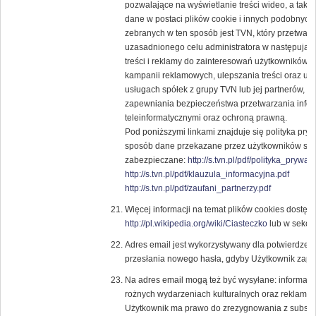
pozwalające na wyświetlanie treści wideo, a tak
dane w postaci plików cookie i innych podobnych 
zebranych w ten sposób jest TVN, który przetwar
uzasadnionego celu administratora w następują
treści i reklamy do zainteresowań użytkowników, 
kampanii reklamowych, ulepszania treści oraz usł
usługach spółek z grupy TVN lub jej partnerów, 
zapewniania bezpieczeństwa przetwarzania infor
teleinformatycznymi oraz ochroną prawną.
Pod poniższymi linkami znajduje się polityka pry
sposób dane przekazane przez użytkowników ser
zabezpieczane:
http://s.tvn.pl/pdf/polityka_prywat
http://s.tvn.pl/pdf/klauzula_informacyjna.pdf
http://s.tvn.pl/pdf/zaufani_partnerzy.pdf
Więcej informacji na temat plików cookies dostęp
http://pl.wikipedia.org/wiki/Ciasteczko
lub w sekcji
Adres email jest wykorzystywany dla potwierdzenia
przesłania nowego hasła, gdyby Użytkownik zapom
Na adres email mogą też być wysyłane: informacje
rożnych wydarzeniach kulturalnych oraz reklam
Użytkownik ma prawo do zrezygnowania z subskryp