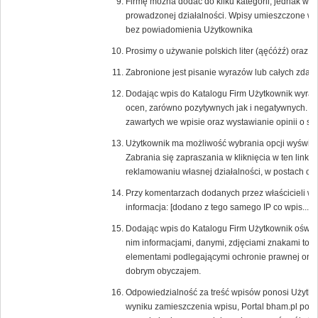
Firmę można dodać do kilku kategorii, jednak w
prowadzonej działalności. Wpisy umieszczone w ni
bez powiadomienia Użytkownika
Prosimy o używanie polskich liter (ąęćóżź) oraz
Zabronione jest pisanie wyrazów lub całych zd
Dodając wpis do Katalogu Firm Użytkownik wyraża
ocen, zarówno pozytywnych jak i negatywnych. 
zawartych we wpisie oraz wystawianie opinii o s
Użytkownik ma możliwość wybrania opcji wyświetlaj
Zabrania się zapraszania w kliknięcia w ten link 
reklamowaniu własnej działalności, w postach or
Przy komentarzach dodanych przez właścicieli w
informacja: [dodano z tego samego IP co wpis....].
Dodając wpis do Katalogu Firm Użytkownik oświa
nim informacjami, danymi, zdjęciami znakami tow
elementami podlegającymi ochronie prawnej oraz,
dobrym obyczajem.
Odpowiedzialność za treść wpisów ponosi Użytkow
wyniku zamieszczenia wpisu, Portal bham.pl poni