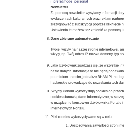
i=prefs&mode=personal
Newsletter
Za pomocą newsletter wysyłamy informacji dotyczą
wydarzeniach kulturalnych oraz reklam partne
zrezygnować z subskrypcji poprzez kliknięcie na l
Ustawienia te możesz tez zmienić za pomocą lin
Dane zbierane automatycznie
Twojej wizyty na naszej stronie internetowej, au
wizyty, np. Twój adres IP, nazwa domeny, typ przeg
Jako Użytkownik zgadzasz się, że wszystkie inf
bazie danych. Informacje te nie będą podawane 
podmiotom trzecim, jednakże BHAM.PL nie będzi
hackerskie prowadzące do pozyskania tych danyc
Skrypty Portalu wykorzystują cookies do przechow
cookies stanowią dane informatyczne, w szczegól
w urządzeniu końcowym Użytkownika Portalu i prz
internetowych Portalu.
Pliki cookies wykorzystywane są w celu:
Dostosowania zawartości stron intern