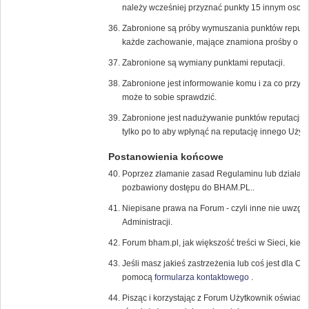
należy wcześniej przyznać punkty 15 innym osob
Zabronione są próby wymuszania punktów reputac
każde zachowanie, mające znamiona prośby o dod
Zabronione są wymiany punktami reputacji.
Zabronione jest informowanie komu i za co przyzn
może to sobie sprawdzić.
Zabronione jest nadużywanie punktów reputacji, 
tylko po to aby wpłynąć na reputację innego Użyt
Postanowienia końcowe
Poprzez złamanie zasad Regulaminu lub działani
pozbawiony dostępu do BHAM.PL..
Niepisane prawa na Forum - czyli inne nie uwzglę
Administracji.
Forum bham.pl, jak większość treści w Sieci, kier
Jeśli masz jakieś zastrzeżenia lub coś jest dla Ci
pomocą
formularza kontaktowego
.
Pisząc i korzystając z Forum Użytkownik oświadc