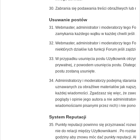
Zabrania się podawania treści obraźliwych lub n
Usuwanie postów
Webmaster, administrator i moderatorzy tego For
zamykania każdego wątku w każdej chwili jeśli zaj
Webmaster, administrator i moderatorzy tego Fo
niektórych działów lub funkcji Forum jeśli zajdzie 
W przypadku usunięcia postu Użytkownik otrzyma
prywatnej, z powodem usunięcia postu. Dlatego w
postu zostaną usunięte.
Administratorzy i moderatorzy podejmą starania 
uznawanych za obraźliwe materiałów jak najszybci
każdej wiadomości. Zgadzasz się więc, że zawar
poglądy i opinie jego autora a nie administrato
wiadomościami pisanymi przez nich) i nie ponoszą 
System Reputacji
Punkty reputacji powinno się przyznawać rozważni
nie do relacji między Użytkownikami . Po rozdani
godziny aby znowu móc dać punkty reputacji. Aby