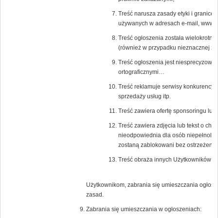
Treść narusza zasady etyki i granice
używanych w adresach e-mail, www a 
Treść ogłoszenia została wielokrotni
(również w przypadku nieznacznej zm
Treść ogłoszenia jest niesprecyzowa
ortograficznymi…
Treść reklamuje serwisy konkurencyjn
sprzedaży usług itp.
Treść zawiera ofertę sponsoringu lub
Treść zawiera zdjęcia lub tekst o char
nieodpowiednia dla osób niepełnoletn
zostaną zablokowani bez ostrzeżenia
Treść obraża innych Użytkowników Po
Użytkownikom, zabrania się umieszczania ogłosz
zasad.
Zabrania się umieszczania w ogłoszeniach: