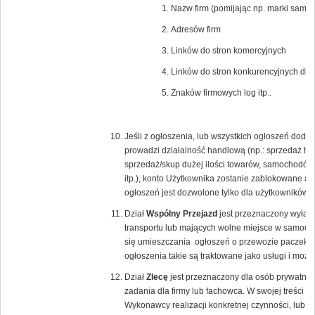
Nazw firm (pomijając np. marki samoc
Adresów firm
Linków do stron komercyjnych
Linków do stron konkurencyjnych dla
Znaków firmowych log itp..
Jeśli z ogłoszenia, lub wszystkich ogłoszeń dod
prowadzi działalność handlową (np.: sprzedaż hur
sprzedaż/skup dużej ilości towarów, samochodów
itp.), konto Użytkownika zostanie zablokowane a 
ogłoszeń jest dozwolone tylko dla użytkowników
Dział
Wspólny Przejazd
jest przeznaczony wyłącz
transportu lub mających wolne miejsce w samoch
się umieszczania ogłoszeń o przewozie paczek lu
ogłoszenia takie są traktowane jako usługi i moż
Dział
Zlecę
jest przeznaczony dla osób prywatnyc
zadania dla firmy lub fachowca. W swojej treści 
Wykonawcy realizacji konkretnej czynności, lub 