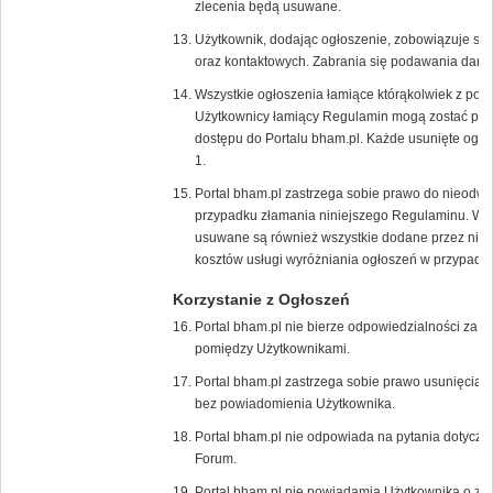
zlecenia będą usuwane.
Użytkownik, dodając ogłoszenie, zobowiązuje s
oraz kontaktowych. Zabrania się podawania dany
Wszystkie ogłoszenia łamiące którąkolwiek z pow
Użytkownicy łamiący Regulamin mogą zostać poz
dostępu do Portalu bham.pl. Każde usunięte ogło
1.
Portal bham.pl zastrzega sobie prawo do nieodw
przypadku złamania niniejszego Regulaminu. W 
usuwane są również wszystkie dodane przez niego
kosztów usługi wyróżniania ogłoszeń w przypadk
Korzystanie z Ogłoszeń
Portal bham.pl nie bierze odpowiedzialności za t
pomiędzy Użytkownikami.
Portal bham.pl zastrzega sobie prawo usunięcia/
bez powiadomienia Użytkownika.
Portal bham.pl nie odpowiada na pytania dotycz
Forum.
Portal bham.pl nie powiadamia Użytkownika o zł