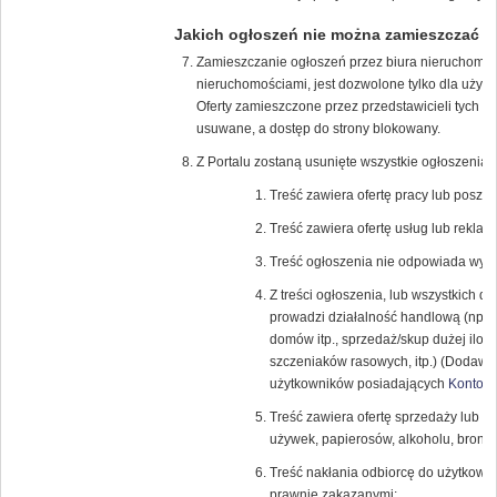
Jakich ogłoszeń nie można zamieszczać
Zamieszczanie ogłoszeń przez biura nieruchomości
nieruchomościami, jest dozwolone tylko dla uży
Oferty zamieszczone przez przedstawicieli tych f
usuwane, a dostęp do strony blokowany.
Z Portalu zostaną usunięte wszystkie ogłoszenia, 
Treść zawiera ofertę pracy lub poszuk
Treść zawiera ofertę usług lub reklamę
Treść ogłoszenia nie odpowiada wybra
Z treści ogłoszenia, lub wszystkich 
prowadzi działalność handlową (np.: 
domów itp., sprzedaż/skup dużej iloś
szczeniaków rasowych, itp.) (Dodawan
użytkowników posiadających
Konto K
Treść zawiera ofertę sprzedaży lub k
używek, papierosów, alkoholu, broni (r
Treść nakłania odbiorcę do użytkowa
prawnie zakazanymi;