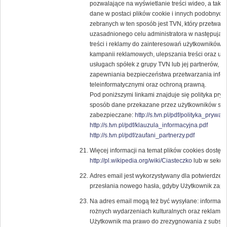
pozwalające na wyświetlanie treści wideo, a tak
dane w postaci plików cookie i innych podobnych 
zebranych w ten sposób jest TVN, który przetwar
uzasadnionego celu administratora w następują
treści i reklamy do zainteresowań użytkowników, 
kampanii reklamowych, ulepszania treści oraz usł
usługach spółek z grupy TVN lub jej partnerów, 
zapewniania bezpieczeństwa przetwarzania infor
teleinformatycznymi oraz ochroną prawną.
Pod poniższymi linkami znajduje się polityka pry
sposób dane przekazane przez użytkowników ser
zabezpieczane:
http://s.tvn.pl/pdf/polityka_prywat
http://s.tvn.pl/pdf/klauzula_informacyjna.pdf
http://s.tvn.pl/pdf/zaufani_partnerzy.pdf
Więcej informacji na temat plików cookies dostęp
http://pl.wikipedia.org/wiki/Ciasteczko
lub w sekcji
Adres email jest wykorzystywany dla potwierdzenia
przesłania nowego hasła, gdyby Użytkownik zapom
Na adres email mogą też być wysyłane: informacje
rożnych wydarzeniach kulturalnych oraz reklam
Użytkownik ma prawo do zrezygnowania z subskryp