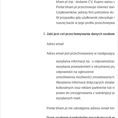
bham.pl (np.: dodanie CV, Kupno wpisu w K
Portal bham.pl przechowuje również dane j
Użytkowników, adresy firm potrzebne do wys
W przypadku gdy użytkownik zdecyduje się
naszej bazie w jego profilu przechowywany 
Jaki jest cel przechowywania danych osobowyc
Adres email
Adres email jest przechowywany w następującym 
wysyłania informacji np.: o odpowiedziach 
wysyłania powiadomień o otrzymanej pryw
odpowiedzi na ogłoszenie
umożliwienia możliwości zresetowania has
Wysyłania informacji dotyczących działania
kulturalnych oraz reklam partnerów lub 
prawo do zrezygnowania z subskrypcji popr
wysyłanych maili.
Portal bham.pl nie udostępnia adresu email inny
Dane osobowe kandydatów poszukujących pra