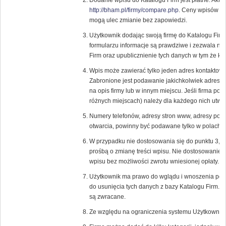
Dodanie wpisu do Katalogu Firm jest płatne. Aktu
http://bham.pl/firmy/compare.php
. Ceny wpisów or
mogą ulec zmianie bez zapowiedzi.
Użytkownik dodając swoją firmę do Katalogu Fir
formularzu informacje są prawdziwe i zezwala n
Firm oraz upublicznienie tych danych w tym że ka
Wpis może zawierać tylko jeden adres kontaktowy
Zabronione jest podawanie jakichkolwiek adresó
na opis firmy lub w innym miejscu. Jeśli firma pos
różnych miejscach) należy dla każdego nich utwor
Numery telefonów, adresy stron www, adresy pocz
otwarcia, powinny być podawane tylko w polach p
W przypadku nie dostosowania się do punktu 3, 
prośbą o zmianę treści wpisu. Nie dostosowanie 
wpisu bez możliwości zwrotu wniesionej opłaty.
Użytkownik ma prawo do wglądu i wnoszenia popr
do usunięcia tych danych z bazy Katalogu Firm. 
są zwracane.
Ze względu na ograniczenia systemu Użytkownik 