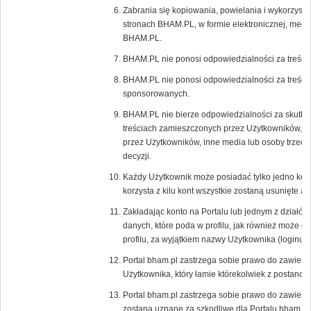
Zabrania się kopiowania, powielania i wykorzystyw
stronach BHAM.PL, w formie elektronicznej, mecha
BHAM.PL.
BHAM.PL nie ponosi odpowiedzialności za treści
BHAM.PL nie ponosi odpowiedzialności za treści 
sponsorowanych.
BHAM.PL nie bierze odpowiedzialności za skutki 
treściach zamieszczonych przez Użytkowników, r
przez Użytkowników, inne media lub osoby trzecie,
decyzji.
Każdy Użytkownik może posiadać tylko jedno kon
korzysta z kilu kont wszystkie zostaną usunięte 
Zakładając konto na Portalu lub jednym z działów
danych, które poda w profilu, jak również może 
profilu, za wyjątkiem nazwy Użytkownika (loginu),
Portal bham.pl zastrzega sobie prawo do zawiesz
Użytkownika, który łamie którekolwiek z postano
Portal bham.pl zastrzega sobie prawo do zawiesz
zostaną uznane za szkodliwe dla Portalu bham.pl