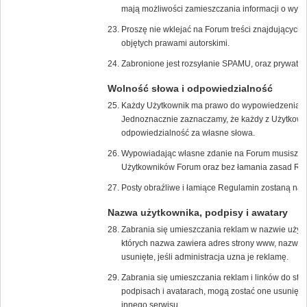
mają możliwości zamieszczania informacji o wyda
Proszę nie wklejać na Forum treści znajdujących s
objętych prawami autorskimi.
Zabronione jest rozsyłanie SPAMU, oraz prywatn
Wolność słowa i odpowiedzialność
Każdy Użytkownik ma prawo do wypowiedzenia s
Jednoznacznie zaznaczamy, że każdy z Użytkown
odpowiedzialność za własne słowa.
Wypowiadając własne zdanie na Forum musisz zrob
Użytkowników Forum oraz bez łamania zasad Re
Posty obraźliwe i łamiące Regulamin zostaną nat
Nazwa użytkownika, podpisy i awatary
Zabrania się umieszczania reklam w nazwie użyt
których nazwa zawiera adres strony www, nazwę f
usunięte, jeśli administracja uzna je reklamę.
Zabrania się umieszczania reklam i linków do str
podpisach i avatarach, mogą zostać one usunięte,
innego serwisu.