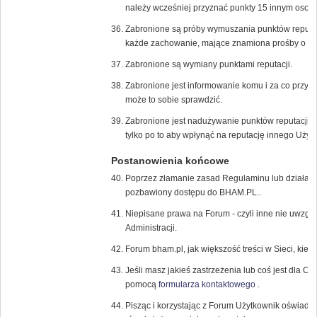
należy wcześniej przyznać punkty 15 innym osob
Zabronione są próby wymuszania punktów reputac
każde zachowanie, mające znamiona prośby o dod
Zabronione są wymiany punktami reputacji.
Zabronione jest informowanie komu i za co przyzn
może to sobie sprawdzić.
Zabronione jest nadużywanie punktów reputacji, 
tylko po to aby wpłynąć na reputację innego Użyt
Postanowienia końcowe
Poprzez złamanie zasad Regulaminu lub działani
pozbawiony dostępu do BHAM.PL..
Niepisane prawa na Forum - czyli inne nie uwzglę
Administracji.
Forum bham.pl, jak większość treści w Sieci, kier
Jeśli masz jakieś zastrzeżenia lub coś jest dla Ci
pomocą
formularza kontaktowego
.
Pisząc i korzystając z Forum Użytkownik oświadc