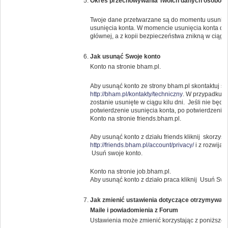
Okres przechowywania Twoich danych osobow
Twoje dane przetwarzane są do momentu usunięci
usunięcia konta. W momencie usunięcia konta da
głównej, a z kopii bezpieczeństwa znikną w ciągu 
Jak usunąć Swoje konto
Konto na stronie bham.pl.
Aby usunąć konto ze strony bham.pl skontaktuj s
http://bham.pl/kontakty/techniczny
. W przypadku g
zostanie usunięte w ciągu kilu dni. Jeśli nie bę
potwierdzenie usunięcia konta, po potwierdzeniu k
Konto na stronie friends.bham.pl.
Aby usunąć konto z działu friends kliknij skorzysta
http://friends.bham.pl/account/privacy/
i z rozwija
Usuń swoje konto.
Konto na stronie job.bham.pl.
Aby usunąć konto z działo praca kliknij Usuń Swo
Jak zmienić ustawienia dotyczące otrzymywany
Maile i powiadomienia z Forum
Ustawienia może zmienić korzystając z poniższeg