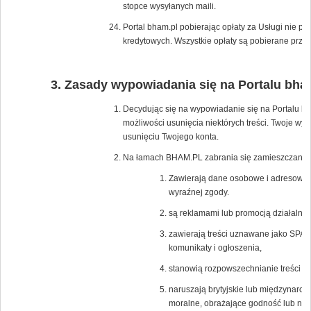
stopce wysyłanych maili.
Portal bham.pl pobierając opłaty za Usługi nie p
kredytowych. Wszystkie opłaty są pobierane przez
Zasady wypowiadania się na Portalu bha
Decydując się na wypowiadanie się na Portalu bh
możliwości usunięcia niektórych treści. Twoje wy
usunięciu Twojego konta.
Na łamach BHAM.PL zabrania się zamieszczania tr
Zawierają dane osobowe i adresowe os
wyraźnej zgody.
są reklamami lub promocją działalnośc
zawierają treści uznawane jako SPAM
komunikaty i ogłoszenia,
stanowią rozpowszechnianie treści po
naruszają brytyjskie lub międzynaro
moralne, obrażające godność lub nar