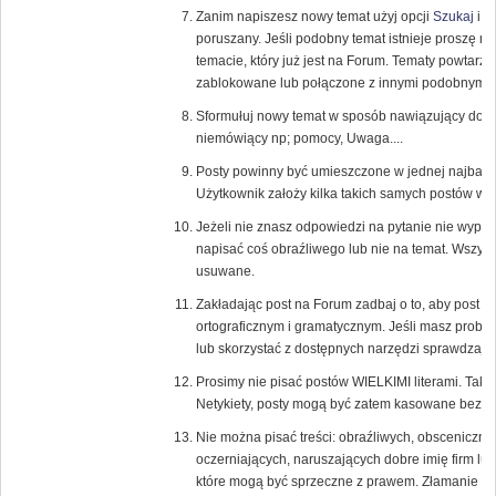
Zanim napiszesz nowy temat użyj opcji
Szukaj
i s
poruszany. Jeśli podobny temat istnieje proszę 
temacie, który już jest na Forum. Tematy powtarza
zablokowane lub połączone z innymi podobnymi 
Sformułuj nowy temat w sposób nawiązujący do tr
niemówiący np; pomocy, Uwaga....
Posty powinny być umieszczone w jednej najbardzi
Użytkownik założy kilka takich samych postów w 
Jeżeli nie znasz odpowiedzi na pytanie nie wypowi
napisać coś obraźliwego lub nie na temat. Wszys
usuwane.
Zakładając post na Forum zadbaj o to, aby post
ortograficznym i gramatycznym. Jeśli masz probl
lub skorzystać z dostępnych narzędzi sprawdzają
Prosimy nie pisać postów WIELKIMI literami. Tak
Netykiety, posty mogą być zatem kasowane bez u
Nie można pisać treści: obraźliwych, obsceniczny
oczerniających, naruszających dobre imię firm lub
które mogą być sprzeczne z prawem. Złamanie te