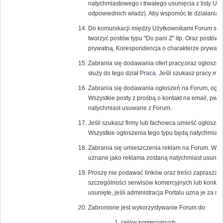
natychmiastowego i trwałego usunięcia z listy U
odpowiednich władz). Aby wspomóc te działania r
Do komunikacji między Użytkownikami Forum służ
tworzyć postów typu "Do pani Z" itp. Oraz postów
prywatną. Korespondencja o charakterze prywatn
Zabrania się dodawania ofert pracy,oraz ogłosze
służy do tego dział
Praca
. Jeśli szukasz pracy m
Zabrania się dodawania ogłoszeń na Forum, ogł
Wszystkie posty z prośbą o kontakt na email, pw, l
natychmiast usuwane z Forum.
Jeśli szukasz firmy lub fachowca umieść ogłoszen
Wszystkie ogłoszenia tego typu będą natychmias
Zabrania się umieszczenia reklam na Forum. Wszyst
uznane jako reklama zostaną natychmiast usunięt
Proszę nie podawać linków oraz treści zapraszaj
szczególności serwisów komercyjnych lub konku
usunięte, jeśli administracja Portalu uzna je za 
Zabronione jest wykorzystywanie Forum do:
celów komercyjnych