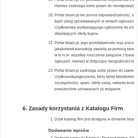
również zastrzega sobie prawo do nieodpowiadan
Portal bham.pl nie ponosi odpowiedzialności, za 
bądź usług sprzedawanych w ramach ogłoszenia, p
Użytkownika wystawiającego ogłoszenie do ich s
składających oferty kupna.
Portal bham.pl, jego przedstawiciele oraz pracow
jakąkolwiek transakcję zawartą za pomocą serwis
w to m.in. wszelkie roszczenia związane z towar
ogłoszeń, również te dotyczące niezgodności tow
Portal bham.pl zastrzega sobie prawo do zawiesz
Użytkownika/ogłoszenia, który łamie którekolwie
szczególności: spam, oferty usług, reklama konk
powszechnie uznawanych za wulgarne.
Zasady korzystania z Katalogu Firm
Dział katalog firm jest dostępny w domenie bham.p
Dodawanie wpisów