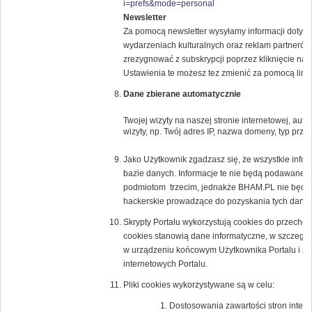
i=prefs&mode=personal
Newsletter
Za pomocą newsletter wysyłamy informacji dotyczą
wydarzeniach kulturalnych oraz reklam partne
zrezygnować z subskrypcji poprzez kliknięcie na l
Ustawienia te możesz tez zmienić za pomocą lin
Dane zbierane automatycznie
Twojej wizyty na naszej stronie internetowej, au
wizyty, np. Twój adres IP, nazwa domeny, typ przeg
Jako Użytkownik zgadzasz się, że wszystkie inf
bazie danych. Informacje te nie będą podawane 
podmiotom trzecim, jednakże BHAM.PL nie będzi
hackerskie prowadzące do pozyskania tych danyc
Skrypty Portalu wykorzystują cookies do przechow
cookies stanowią dane informatyczne, w szczegól
w urządzeniu końcowym Użytkownika Portalu i prz
internetowych Portalu.
Pliki cookies wykorzystywane są w celu:
Dostosowania zawartości stron intern