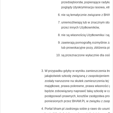
przedsiębiorstw, popierające radykal
poglądy (dyskryminacja rasowa, etnicz
nie są tematycznie związane z BHAM.
uniemożliwiają lub w znacznym stopni
przez innych Użytkowników,
nie są własnością Użytkownika i są c
zawierają pornografię,rozmyślnie zak
lub prowokacyjne pozy, zbliżenia pier
są przeznaczone wyłacznie dla osób 
W przypadku gdyby w wyniku zamieszczenia treści
jakąkolwiek szkodę związaną z zaspokojeniem uz
zostały naruszone na skutek zamieszczenia tej tr
majątkowe, prawa pokrewne, prawa własności prz
będzie zobowiązany naprawić taką szkodę w całoś
postępowań prawnych, kosztów zastępstwa proc
poniesionych przez BHAM.PL w związku z zaspoko
Portal bham.pl zastrzega sobie p rawo do usunięc