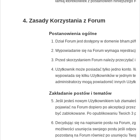
łamią którekolwiek z postanowień niniejszego Re
Zasady Korzystania z Forum
Postanowienia ogólne
Dział Forum jest dostępny w domenie bham.pl/for
Wypowiadanie się na Forum wymaga rejestracji na
Przed skorzystaniem Forum należy przeczytać i 
Użytkownik może posiadać tylko jedno konto. W p
wypowiada się kilku Użytkowników w jednym tem
administratorzy mogą powiadomić innych Użytkown
Zakładanie postów i tematów
Jeśli jesteś nowym Użytkownikiem lub złamałeś/
pojawiać na Forum dopiero po akceptacji przez m
być zablokowane. Po opublikowaniu Twoich 3 pos
Decydując się na napisanie postu na Forum, zgad
możliwości usunięcia swojego postu jeśli odpowie
pozostaną na Forum również po usunięciu Twojeg