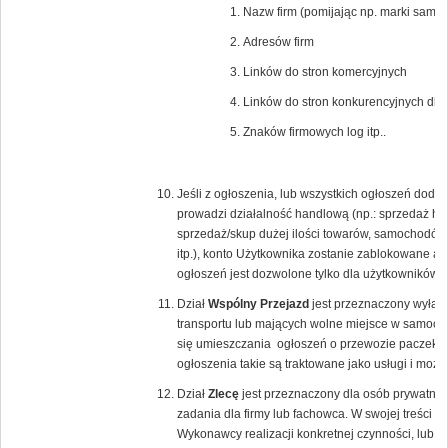
Nazw firm (pomijając np. marki samoc
Adresów firm
Linków do stron komercyjnych
Linków do stron konkurencyjnych dla
Znaków firmowych log itp..
Jeśli z ogłoszenia, lub wszystkich ogłoszeń dod
prowadzi działalność handlową (np.: sprzedaż hur
sprzedaż/skup dużej ilości towarów, samochodów
itp.), konto Użytkownika zostanie zablokowane a 
ogłoszeń jest dozwolone tylko dla użytkowników
Dział
Wspólny Przejazd
jest przeznaczony wyłącz
transportu lub mających wolne miejsce w samoch
się umieszczania ogłoszeń o przewozie paczek lu
ogłoszenia takie są traktowane jako usługi i moż
Dział
Zlecę
jest przeznaczony dla osób prywatnyc
zadania dla firmy lub fachowca. W swojej treści 
Wykonawcy realizacji konkretnej czynności, lub 