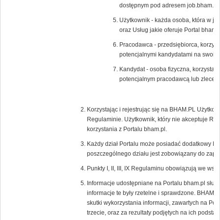
dostępnym pod adresem job.bham.pl.
Użytkownik - każda osoba, która w ja
oraz Usług jakie oferuje Portal bham.p
Pracodawca - przedsiębiorca, korzysta
potencjalnymi kandydatami na swoic
Kandydat - osoba fizyczna, korzystają
potencjalnym pracodawcą lub zlecen
Korzystając i rejestrując się na BHAM.PL Użytkow
Regulaminie. Użytkownik, który nie akceptuje Re
korzystania z Portalu bham.pl.
Każdy dział Portalu może posiadać dodatkowy Re
poszczególnego działu jest zobowiązany do zapoz
Punkty I, II, III, IX Regulaminu obowiązują we wsz
Informacje udostępniane na Portalu bham.pl służ
informacje te były rzetelne i sprawdzone. BHAM.P
skutki wykorzystania informacji, zawartych na Por
trzecie, oraz za rezultaty podjętych na ich podstaw