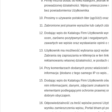
Firmę można dodać do kilku kategorii, jednak w
prowadzonej działalności. Wpisy umieszczone w ni
bez powiadomienia Użytkownika
Prosimy o używanie polskich liter (ąęćóżź) oraz
Zabronione jest pisanie wyrazów lub całych zd
Dodając wpis do Katalogu Firm Użytkownik wyraża
ocen, zarówno pozytywnych jak i negatywnych. 
zawartych we wpisie oraz wystawianie opinii o s
Użytkownik ma możliwość wybrania opcji wyświetlaj
Zabrania się zapraszania w kliknięcia w ten link 
reklamowaniu własnej działalności, w postach or
Przy komentarzach dodanych przez właścicieli w
informacja: [dodano z tego samego IP co wpis....].
Dodając wpis do Katalogu Firm Użytkownik oświa
nim informacjami, danymi, zdjęciami znakami tow
elementami podlegającymi ochronie prawnej oraz,
dobrym obyczajem.
Odpowiedzialność za treść wpisów ponosi Użytkow
wyniku zamieszczenia wpisu, Portal bham.pl poni