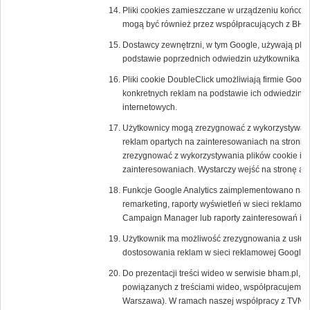
Pliki cookies zamieszczane w urządzeniu końcow
mogą być również przez współpracujących z BH
Dostawcy zewnętrzni, w tym Google, używają plik
podstawie poprzednich odwiedzin użytkownika w 
Pliki cookie DoubleClick umożliwiają firmie Goog
konkretnych reklam na podstawie ich odwiedzin w T
internetowych.
Użytkownicy mogą zrezygnować z wykorzystywania
reklam opartych na zainteresowaniach na stronie
zrezygnować z wykorzystywania plików cookie inn
zainteresowaniach. Wystarczy wejść na stronę
ab
Funkcje Google Analytics zaimplementowano na p
remarketing, raporty wyświetleń w sieci reklamow
Campaign Manager lub raporty zainteresowań i d
Użytkownik ma możliwość zrezygnowania z usługi 
dostosowania reklam w sieci reklamowej Google
Do prezentacji treści wideo w serwisie bham.pl, a
powiązanych z treściami wideo, współpracujemy z
Warszawa). W ramach naszej współpracy z TVN u