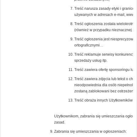
Treść narusza zasady etyki i granice
używanych w adresach e-mail, www a 
Treść ogłoszenia została wielokrotni
(również w przypadku nieznacznej zm
Treść ogłoszenia jest niesprecyzowa
ortograficznymi…
Treść reklamuje serwisy konkurencyjn
sprzedaży usług itp.
Treść zawiera ofertę sponsoringu lub
Treść zawiera zdjęcia lub tekst o char
nieodpowiednia dla osób niepełnoletn
zostaną zablokowani bez ostrzeżenia
Treść obraża innych Użytkowników Po
Użytkownikom, zabrania się umieszczania ogłosz
zasad.
Zabrania się umieszczania w ogłoszeniach: