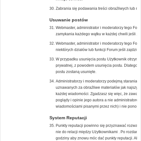
Zabrania się podawania treści obraźliwych lub n
Usuwanie postów
Webmaster, administrator i moderatorzy tego For
zamykania każdego wątku w każdej chwili jeśli zaj
Webmaster, administrator i moderatorzy tego Fo
niektórych działów lub funkcji Forum jeśli zajdzie 
W przypadku usunięcia postu Użytkownik otrzyma
prywatnej, z powodem usunięcia postu. Dlatego w
postu zostaną usunięte.
Administratorzy i moderatorzy podejmą starania 
uznawanych za obraźliwe materiałów jak najszybci
każdej wiadomości. Zgadzasz się więc, że zawar
poglądy i opinie jego autora a nie administrato
wiadomościami pisanymi przez nich) i nie ponoszą 
System Reputacji
Punkty reputacji powinno się przyznawać rozważni
nie do relacji między Użytkownikami . Po rozdani
godziny aby znowu móc dać punkty reputacji. Aby