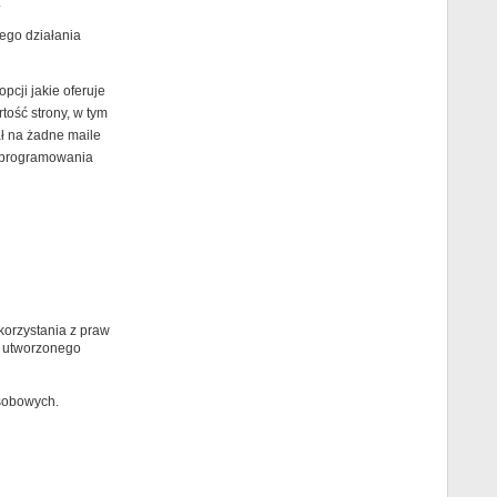
.
ego działania
cji jakie oferuje
ość strony, w tym
ł na żadne maile
 oprogramowania
orzystania z praw
 utworzonego
osobowych.