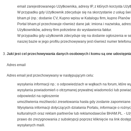
email zarejestrowanego Użytkownika, adresy IP, z których korzysta Użyt
W przypadku gdy Użytkownik zdecyduje się na skorzystanie z usług św
bham.pl (np.: dodanie CV, Kupno wpisu w Katalogu firm, kupno Planów 
Portal bham.pl przechowuje również dane jak: imiona i nazwiska, adres
Użytkowników, adresy firm potrzebne do wystawienia faktur.
W przypadku gdy użytkownik zdecyduje się na dodanie ogłoszenia w s
naszej bazie w jego profilu przechowywany jest również numer telefonu
Jaki jest cel przechowywania danych osobowych i komu są one udostępni
Adres email
Adres email jest przechowywany w następującym celu:
wysyłania informacji np.: o odpowiedziach w wątkach na forum, które w
wysyłania powiadomień o otrzymanej prywatnej wiadomości lub powia
odpowiedzi na ogłoszenie
umożliwienia możliwości zresetowania hasła gdy zostanie zapomniane
Wysyłania informacji dotyczących działania Portalu, informacje o rożn
kulturalnych oraz reklam partnerów lub reklamodawców BHAM.PL. - Uż
prawo do zrezygnowania z subskrypcji poprzez kliknięcie na link dostę
wysyłanych maili.