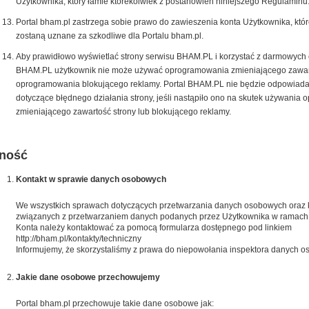
Użytkownika, który łamie którekolwiek z postanowień niniejszego Regulaminu
Portal bham.pl zastrzega sobie prawo do zawieszenia konta Użytkownika, któr
zostaną uznane za szkodliwe dla Portalu bham.pl.
Aby prawidłowo wyświetlać strony serwisu BHAM.PL i korzystać z darmowych op
BHAM.PL użytkownik nie może używać oprogramowania zmieniającego zawart
oprogramowania blokującego reklamy. Portal BHAM.PL nie będzie odpowiada
dotyczące błędnego działania strony, jeśli nastąpiło ono na skutek używania
zmieniającego zawartość strony lub blokującego reklamy.
ność
Kontakt w sprawie danych osobowych
We wszystkich sprawach dotyczących przetwarzania danych osobowych oraz k
związanych z przetwarzaniem danych podanych przez Użytkownika w ramach
Konta należy kontaktować za pomocą formularza dostępnego pod linkiem
http://bham.pl/kontakty/techniczny
Informujemy, że skorzystaliśmy z prawa do niepowołania inspektora danych 
Jakie dane osobowe przechowujemy
Portal bham.pl przechowuje takie dane osobowe jak: