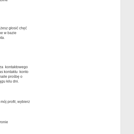
gólne
żesz głosić chęć
ne w bazie
ta.
arza kontaktowego
as kontaktu konto
maile prośbę o
gu kilu dni.
ój profil, wybierz
ronie