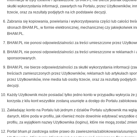
informacje te były rzetelne i sprawdzone. BHAM.PL nie bierze jednak odpowie
skutki wykorzystania informacji, zawartych na Portalu, przez Użytkowników, i
trzecie, oraz za rezultaty podjętych na ich podstawie decyzji.
Zabrania się kopiowania, powielania i wykorzystywania części lub całości treś
stronach BHAM.PL, w formie elektronicznej, mechanicznej czy jakiejkolwiek i
BHAM.PL.
BHAM.PL nie ponosi odpowiedzialności za treści umieszczone przez Użytkown
BHAM.PL nie ponosi odpowiedzialności za treści umieszczone w reklamach i 
sponsorowanych.
BHAM.PL nie bierze odpowiedzialności za skutki wykorzystania informacji (za
treściach zamieszczonych przez Użytkowników, reklamach lub artykułach spo
przez Użytkowników, inne media lub osoby trzecie, oraz za rezultaty podjętych
decyzji.
Każdy Użytkownik może posiadać tylko jedno konto w przypadku wykrycia że 
korzysta z kilu kont wszystkie zostaną usunięte a dostęp do Portalu zablokow
Zakładając konto na Portalu lub jednym z działów Portalu użytkownik ma wglą
danych, które poda w profilu, jak również może dowolnie edytować wszystkie
profilu, za wyjątkiem nazwy Użytkownika (loginu), które nie mogą zostać zmien
Portal bham.pl zastrzega sobie prawo do zawieszenia/zablokowania/usunięci