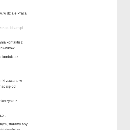
w, w dziale Praca
Portalu bham.pl
ania kontaktu z
cowników.
a kontaktu z
unki zawarte w
mać się od
skorzysta z
.pl.
jnym, staramy aby