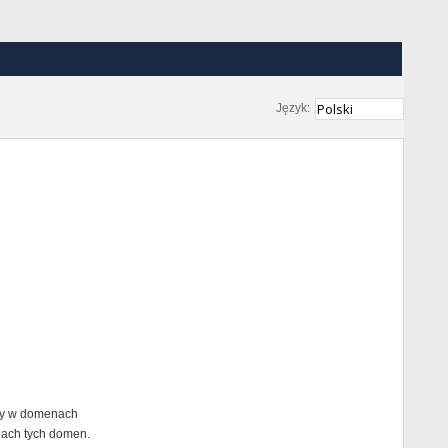
Język:
any w domenach
nach tych domen.