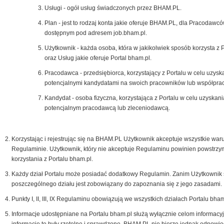
Usługi - ogół usług świadczonych przez BHAM.PL.
Plan - jest to rodzaj konta jakie oferuje BHAM.PL, dla Pracodawcó
dostępnym pod adresem job.bham.pl.
Użytkownik - każda osoba, która w jakikolwiek sposób korzysta z 
oraz Usług jakie oferuje Portal bham.pl.
Pracodawca - przedsiębiorca, korzystający z Portalu w celu uzysk
potencjalnymi kandydatami na swoich pracowników lub współpra
Kandydat - osoba fizyczna, korzystająca z Portalu w celu uzyskani
potencjalnym pracodawcą lub zleceniodawcą.
Korzystając i rejestrując się na BHAM.PL Użytkownik akceptuje wszystkie war
Regulaminie. Użytkownik, który nie akceptuje Regulaminu powinien powstrzy
korzystania z Portalu bham.pl.
Każdy dział Portalu może posiadać dodatkowy Regulamin. Zanim Użytkownik 
poszczególnego działu jest zobowiązany do zapoznania się z jego zasadami.
Punkty I, II, III, IX Regulaminu obowiązują we wszystkich działach Portalu bham
Informacje udostępniane na Portalu bham.pl służą wyłącznie celom informacy