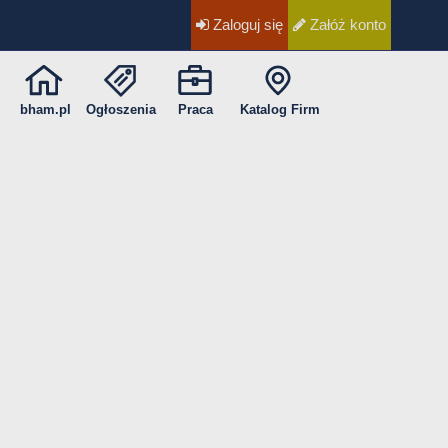
Zaloguj się
Załóż konto
bham.pl
Ogłoszenia
Praca
Katalog Firm