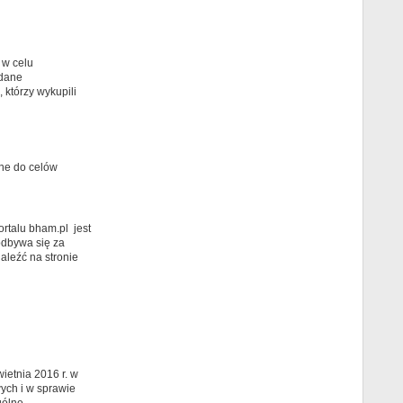
w celu
 dane
którzy wykupili
ane do celów
rtalu bham.pl jest
odbywa się za
aleźć na stronie
ietnia 2016 r. w
ych i w sprawie