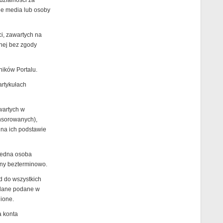
dzialności za
nne media lub osoby
ci, zawartych na
nnej bez zgody
ików Portalu.
artykułach
wartych w
nsorowanych),
 na ich podstawie
jedna osoba
any bezterminowo.
d do wszystkich
 dane podane w
ione.
a konta