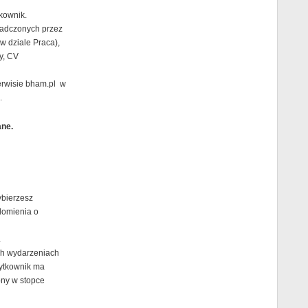
kownik.
iadczonych przez
w dziale Praca),
y, CV
erwisie bham.pl w
.
ane.
ybierzesz
domienia o
.
ych wydarzeniach
ytkownik ma
pny w stopce