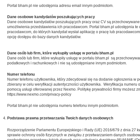
Portal bham.pl nie udostępnia adresu email innym podmiotom.
Dane osobowe kandydatów poszukujących pracy
Dane osobowe kandydatów poszukujących pracy oraz CV są przechowywane 
umożliwienia przedstawienia ich pracodawcom. Portal bham.pl udostępnia te
pracodawcom, do których kandydat wysłał aplikację o pracę lub pracodawcom, 
opcję dostępu do bazy danych kandydatów.
Dane osób lub firm, które wykupiły usługę w portalu bham.pl
Dane osób lub firm, które wykupiły usługę w portalu bham.pl są przechowyw
podatkowych i rachunkowych i nie są udostępniane innym podmiotom.
Numer telefonu
Numer telefonu użytkownika, który zdecydował się na dodanie ogłoszenia w po
zbierany w celu weryfikacji autentyczności użytkownika. Weryfikacja numeru 
pomocą usługi oferowanej przez Nexmo. Politykę prywatności firmy możesz zn
https://www.nexmo.com/privacy-policy
Portal bham.pl nie udostępnia numeru telefonu innym podmiotom.
Podstawa prawna przetwarzania Twoich danych osobowych
Rozporządzenie Parlamentu Europejskiego i Rady (UE) 2016/679 z dnia 27 kw
sprawie ochrony osób fizycznych w związku z przetwarzaniem danych osobow