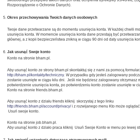
swobodnego przepływu takich danych oraz uchylenia dyrektywy 95/46/WE (O
Rozporządzenie o Ochronie Danych).
Okres przechowywania Twoich danych osobowych
Twoje dane przetwarzane są do momentu usunięcia konta. W każdej chwili mo
usunięcia konta. W momencie usunięcia konta dane przestają być przetwarza
głównej, a z kopii bezpieczeństwa znikną w ciągu 90 dni od daty usunięcia kon
Jak usunąć Swoje konto
Konto na stronie bham.pl.
Aby usunąć konto ze strony bham.pl skontaktuj się z nami za pomocą formul
http://bham.pl/kontakty/techniczny
. W przypadku gdy jesteś zalogowany podcz
zostanie usunięte w ciągu kilu dni. Jeśli nie będziesz zalogowany otrzymasz 
potwierdzenie usunięcia konta, po potwierdzeniu konto zostanie usunięte w cią
Konto na stronie friends.bham.pl.
Aby usunąć konto z działu friends kliknij skorzystaj z tego linku
http://friends.bham.pl/account/privacy/
i z rozwijanego menu Kto może oglądać m
Usuń swoje konto.
Konto na stronie job.bham.pl.
Aby usunąć konto z działo praca kliknij Usuń Swoje Konto w menu po lewej st