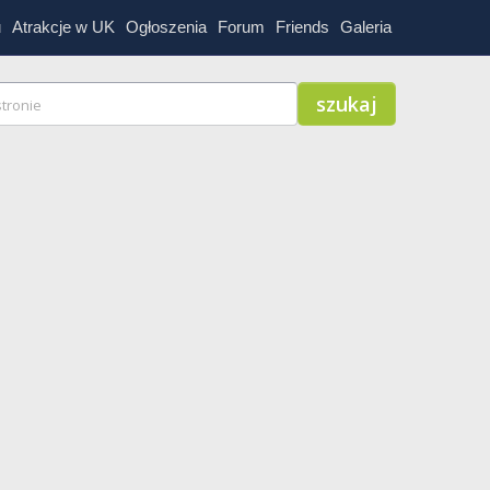
u
Atrakcje w UK
Ogłoszenia
Forum
Friends
Galeria