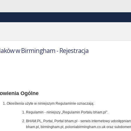
laków w Birmingham - Rejestracja
ulamin Portalu bham.pl
owienia Ogólne
Określenia użyte w niniejszym Regulaminie oznaczają:
Regulamin - niniejszy „Regulamin Portalu bham.pl”.
BHAM.PL, Portal, Portal bham.pl - serwis internetowy udostępni
bham.pl, birmingham.pl, poloniabirmingham.co.uk oraz subdome