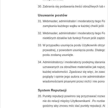
Zabrania się podawania treści obraźliwych lub n
Usuwanie postów
Webmaster, administrator i moderatorzy tego For
zamykania każdego wątku w każdej chwili jeśli zaj
Webmaster, administrator i moderatorzy tego Fo
niektórych działów lub funkcji Forum jeśli zajdzie 
W przypadku usunięcia postu Użytkownik otrzyma
prywatnej, z powodem usunięcia postu. Dlatego w
postu zostaną usunięte.
Administratorzy i moderatorzy podejmą starania 
uznawanych za obraźliwe materiałów jak najszybci
każdej wiadomości. Zgadzasz się więc, że zawar
poglądy i opinie jego autora a nie administrato
wiadomościami pisanymi przez nich) i nie ponoszą 
System Reputacji
Punkty reputacji powinno się przyznawać rozważni
nie do relacji między Użytkownikami . Po rozdani
godziny aby znowu móc dać punkty reputacji. Aby