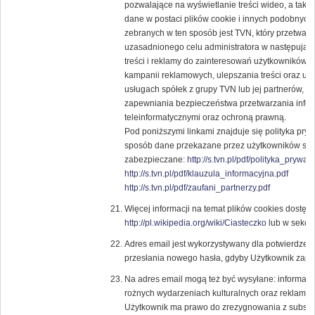
pozwalające na wyświetlanie treści wideo, a tak
dane w postaci plików cookie i innych podobnych 
zebranych w ten sposób jest TVN, który przetwar
uzasadnionego celu administratora w następują
treści i reklamy do zainteresowań użytkowników, 
kampanii reklamowych, ulepszania treści oraz usł
usługach spółek z grupy TVN lub jej partnerów, 
zapewniania bezpieczeństwa przetwarzania infor
teleinformatycznymi oraz ochroną prawną.
Pod poniższymi linkami znajduje się polityka pry
sposób dane przekazane przez użytkowników ser
zabezpieczane:
http://s.tvn.pl/pdf/polityka_prywat
http://s.tvn.pl/pdf/klauzula_informacyjna.pdf
http://s.tvn.pl/pdf/zaufani_partnerzy.pdf
Więcej informacji na temat plików cookies dostęp
http://pl.wikipedia.org/wiki/Ciasteczko
lub w sekcji
Adres email jest wykorzystywany dla potwierdzenia
przesłania nowego hasła, gdyby Użytkownik zapom
Na adres email mogą też być wysyłane: informacje
rożnych wydarzeniach kulturalnych oraz reklam
Użytkownik ma prawo do zrezygnowania z subskryp