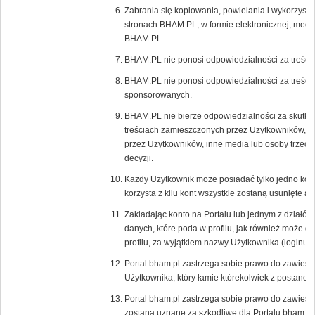
Zabrania się kopiowania, powielania i wykorzystyw
stronach BHAM.PL, w formie elektronicznej, mecha
BHAM.PL.
BHAM.PL nie ponosi odpowiedzialności za treści
BHAM.PL nie ponosi odpowiedzialności za treści 
sponsorowanych.
BHAM.PL nie bierze odpowiedzialności za skutki 
treściach zamieszczonych przez Użytkowników, r
przez Użytkowników, inne media lub osoby trzecie,
decyzji.
Każdy Użytkownik może posiadać tylko jedno kon
korzysta z kilu kont wszystkie zostaną usunięte 
Zakładając konto na Portalu lub jednym z działów
danych, które poda w profilu, jak również może 
profilu, za wyjątkiem nazwy Użytkownika (loginu),
Portal bham.pl zastrzega sobie prawo do zawiesz
Użytkownika, który łamie którekolwiek z postano
Portal bham.pl zastrzega sobie prawo do zawiesz
zostaną uznane za szkodliwe dla Portalu bham.pl