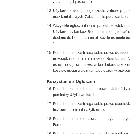
zlecenia będą usuwane.
Użytkownik, dodając ogłoszenie, zobowiązuje s
oraz kontaktowych. Zabrania się podawania dany
Wszystkie ogłoszenia łamiące którąkolwiek z pow
Użytkownicy łamiący Regulamin mogą zostać poz
dostępu do Portalu bham.pl. Każde usunięte ogło
1.
Portal bham.pl zastrzega sobie prawo do nieodw
przypadku złamania niniejszego Regulaminu. W 
usuwane są również wszystkie dodane przez niego
kosztów usługi wyróżniania ogłoszeń w przypadk
Korzystanie z Ogłoszeń
Portal bham.pl nie bierze odpowiedzialności za t
pomiędzy Użytkownikami.
Portal bham.pl zastrzega sobie prawo usunięcia/
bez powiadomienia Użytkownika.
Portal bham.pl nie odpowiada na pytania dotycz
Forum.
Portal bham.pl nie powiadamia Użytkownika o zł