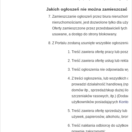
Jakich ogłoszeń nie można zamieszczać
Zamieszczanie ogłoszeń przez biura nieruchomości
nieruchomościami, jest dozwolone tylko dla uży
Oferty zamieszczone przez przedstawicieli tych f
usuwane, a dostęp do strony blokowany.
Z Portalu zostaną usunięte wszystkie ogłoszenia, 
Treść zawiera ofertę pracy lub poszuk
Treść zawiera ofertę usług lub reklamę
Treść ogłoszenia nie odpowiada wybra
Z treści ogłoszenia, lub wszystkich 
prowadzi działalność handlową (np.: 
domów itp., sprzedaż/skup dużej iloś
szczeniaków rasowych, itp.) (Dodawan
użytkowników posiadających
Konto K
Treść zawiera ofertę sprzedaży lub k
używek, papierosów, alkoholu, broni (r
Treść nakłania odbiorcę do użytkowa
prawnie zakazanymi;