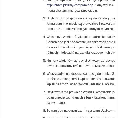
Dodanie wpisu do Katalogu Firm jest płatne. Aktu
http://bham.pl/firmy/compare.php
. Ceny wpisów or
mogą ulec zmianie bez zapowiedzi.
Użytkownik dodając swoją firmę do Katalogu Fir
formularzu informacje są prawdziwe i zezwala n
Firm oraz upublicznienie tych danych w tym że ka
Wpis może zawierać tylko jeden adres kontaktowy
Zabronione jest podawanie jakichkolwiek adresó
na opis firmy lub w innym miejscu. Jeśli firma pos
różnych miejscach) należy dla każdego nich utwor
Numery telefonów, adresy stron www, adresy pocz
otwarcia, powinny być podawane tylko w polach p
W przypadku nie dostosowania się do punktu 3, 
prośbą o zmianę treści wpisu. Nie dostosowanie 
wpisu bez możliwości zwrotu wniesionej opłaty.
Użytkownik ma prawo do wglądu i wnoszenia popr
do usunięcia tych danych z bazy Katalogu Firm. 
są zwracane.
Ze względu na ograniczenia systemu Użytkownik 