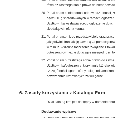
również zastrzega sobie prawo do nieodpowiadan
Portal bham.pl nie ponosi odpowiedzialności, za 
bądź usług sprzedawanych w ramach ogłoszenia, p
Użytkownika wystawiającego ogłoszenie do ich s
składających oferty kupna.
Portal bham.pl, jego przedstawiciele oraz pracow
jakąkolwiek transakcję zawartą za pomocą serwis
w to m.in. wszelkie roszczenia związane z towar
ogłoszeń, również te dotyczące niezgodności tow
Portal bham.pl zastrzega sobie prawo do zawiesz
Użytkownika/ogłoszenia, który łamie którekolwie
szczególności: spam, oferty usług, reklama konk
powszechnie uznawanych za wulgarne.
Zasady korzystania z Katalogu Firm
Dział katalog firm jest dostępny w domenie bham.p
Dodawanie wpisów