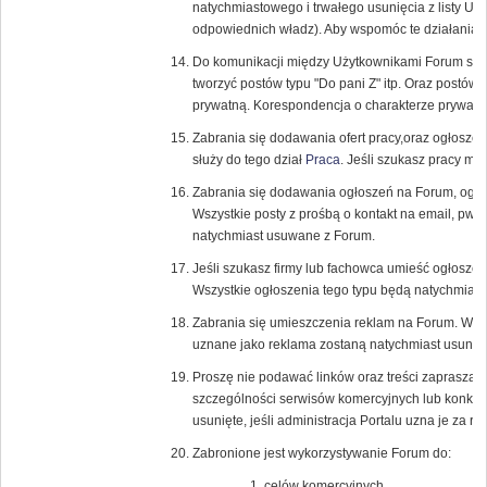
natychmiastowego i trwałego usunięcia z listy U
odpowiednich władz). Aby wspomóc te działania r
Do komunikacji między Użytkownikami Forum służ
tworzyć postów typu "Do pani Z" itp. Oraz postów
prywatną. Korespondencja o charakterze prywatn
Zabrania się dodawania ofert pracy,oraz ogłosze
służy do tego dział
Praca
. Jeśli szukasz pracy m
Zabrania się dodawania ogłoszeń na Forum, ogł
Wszystkie posty z prośbą o kontakt na email, pw, l
natychmiast usuwane z Forum.
Jeśli szukasz firmy lub fachowca umieść ogłoszen
Wszystkie ogłoszenia tego typu będą natychmias
Zabrania się umieszczenia reklam na Forum. Wszyst
uznane jako reklama zostaną natychmiast usunięt
Proszę nie podawać linków oraz treści zapraszaj
szczególności serwisów komercyjnych lub konku
usunięte, jeśli administracja Portalu uzna je za 
Zabronione jest wykorzystywanie Forum do:
celów komercyjnych