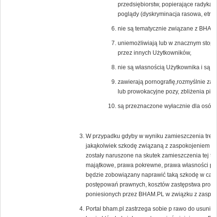
przedsiębiorstw, popierające radykal
poglądy (dyskryminacja rasowa, etnicz
nie są tematycznie związane z BHAM.
uniemożliwiają lub w znacznym stopni
przez innych Użytkowników,
nie są własnością Użytkownika i są c
zawierają pornografię,rozmyślnie zak
lub prowokacyjne pozy, zbliżenia pier
są przeznaczone wyłacznie dla osób 
W przypadku gdyby w wyniku zamieszczenia treści
jakąkolwiek szkodę związaną z zaspokojeniem uz
zostały naruszone na skutek zamieszczenia tej tr
majątkowe, prawa pokrewne, prawa własności prz
będzie zobowiązany naprawić taką szkodę w całoś
postępowań prawnych, kosztów zastępstwa proc
poniesionych przez BHAM.PL w związku z zaspoko
Portal bham.pl zastrzega sobie p rawo do usunięc