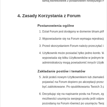
łamią którekolwiek z postanowień niniejszego Re
Zasady Korzystania z Forum
Postanowienia ogólne
Dział Forum jest dostępny w domenie bham.pl/for
Wypowiadanie się na Forum wymaga rejestracji na
Przed skorzystaniem Forum należy przeczytać i 
Użytkownik może posiadać tylko jedno konto. W p
wypowiada się kilku Użytkowników w jednym tem
administratorzy mogą powiadomić innych Użytkown
Zakładanie postów i tematów
Jeśli jesteś nowym Użytkownikiem lub złamałeś/
pojawiać na Forum dopiero po akceptacji przez m
być zablokowane. Po opublikowaniu Twoich 3 pos
Decydując się na napisanie postu na Forum, zgad
możliwości usunięcia swojego postu jeśli odpowie
pozostaną na Forum również po usunięciu Twojeg