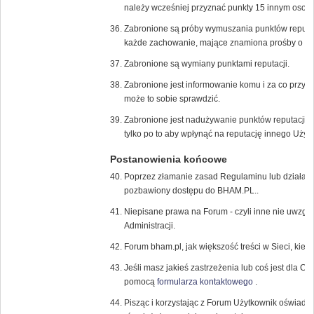
należy wcześniej przyznać punkty 15 innym osob
Zabronione są próby wymuszania punktów reputac
każde zachowanie, mające znamiona prośby o dod
Zabronione są wymiany punktami reputacji.
Zabronione jest informowanie komu i za co przyzn
może to sobie sprawdzić.
Zabronione jest nadużywanie punktów reputacji, 
tylko po to aby wpłynąć na reputację innego Użyt
Postanowienia końcowe
Poprzez złamanie zasad Regulaminu lub działani
pozbawiony dostępu do BHAM.PL..
Niepisane prawa na Forum - czyli inne nie uwzglę
Administracji.
Forum bham.pl, jak większość treści w Sieci, kier
Jeśli masz jakieś zastrzeżenia lub coś jest dla Ci
pomocą
formularza kontaktowego
.
Pisząc i korzystając z Forum Użytkownik oświadc