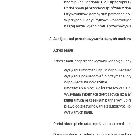
bham.pl (np.: dodanie CV, Kupno wpisu w K
Portal bham.pl przechowuje również dane j
Użytkowników, adresy firm potrzebne do wys
W przypadku gdy użytkownik zdecyduje się
naszej bazie w jego profilu przechowywany 
Jaki jest cel przechowywania danych osobowyc
Adres email
Adres email jest przechowywany w następującym 
wysyłania informacji np.: o odpowiedziach 
wysyłania powiadomień o otrzymanej pryw
odpowiedzi na ogłoszenie
umożliwienia możliwości zresetowania has
Wysyłania informacji dotyczących działania
kulturalnych oraz reklam partnerów lub 
prawo do zrezygnowania z subskrypcji popr
wysyłanych maili.
Portal bham.pl nie udostępnia adresu email inny
Dane osobowe kandydatów poszukujących pra