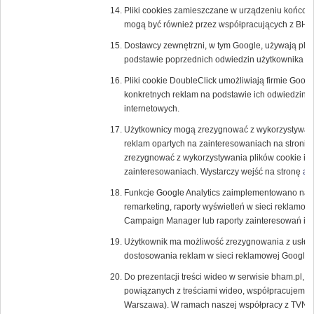
Pliki cookies zamieszczane w urządzeniu końcow
mogą być również przez współpracujących z BH
Dostawcy zewnętrzni, w tym Google, używają plik
podstawie poprzednich odwiedzin użytkownika w 
Pliki cookie DoubleClick umożliwiają firmie Goog
konkretnych reklam na podstawie ich odwiedzin w T
internetowych.
Użytkownicy mogą zrezygnować z wykorzystywania
reklam opartych na zainteresowaniach na stronie
zrezygnować z wykorzystywania plików cookie inn
zainteresowaniach. Wystarczy wejść na stronę
ab
Funkcje Google Analytics zaimplementowano na p
remarketing, raporty wyświetleń w sieci reklamow
Campaign Manager lub raporty zainteresowań i d
Użytkownik ma możliwość zrezygnowania z usługi 
dostosowania reklam w sieci reklamowej Google
Do prezentacji treści wideo w serwisie bham.pl, a
powiązanych z treściami wideo, współpracujemy z
Warszawa). W ramach naszej współpracy z TVN u