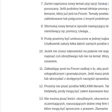
Zanim napiszesz nowy temat użyj opcji
Szukaj
i s
poruszany. Jeśli podobny temat istnieje proszę 
temacie, który już jest na Forum. Tematy powtarza
zablokowane lub połączone z innymi podobnymi 
Sformułuj nowy temat w sposób nawiązujący do tr
niemówiący np; pomocy, Uwaga....
Posty powinny być umieszczone w jednej najbardzi
Użytkownik założy kilka takich samych postów w 
Jeżeli nie znasz odpowiedzi na pytanie nie wypowi
napisać coś obraźliwego lub nie na temat. Wszys
usuwane.
Zakładając post na Forum zadbaj o to, aby post
ortograficznym i gramatycznym. Jeśli masz probl
lub skorzystać z dostępnych narzędzi sprawdzają
Prosimy nie pisać postów WIELKIMI literami. Tak
Netykiety, posty mogą być zatem kasowane bez u
Nie można pisać treści: obraźliwych, obsceniczny
oczerniających, naruszających dobre imię firm lub
które mogą być sprzeczne z prawem. Złamanie te