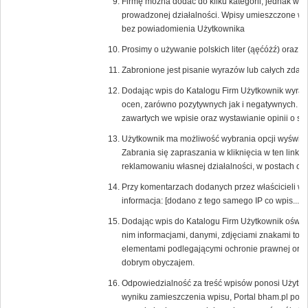
Firmę można dodać do kilku kategorii, jednak w
prowadzonej działalności. Wpisy umieszczone w ni
bez powiadomienia Użytkownika
Prosimy o używanie polskich liter (ąęćóżź) oraz
Zabronione jest pisanie wyrazów lub całych zd
Dodając wpis do Katalogu Firm Użytkownik wyraża
ocen, zarówno pozytywnych jak i negatywnych. 
zawartych we wpisie oraz wystawianie opinii o s
Użytkownik ma możliwość wybrania opcji wyświetlaj
Zabrania się zapraszania w kliknięcia w ten link 
reklamowaniu własnej działalności, w postach or
Przy komentarzach dodanych przez właścicieli w
informacja: [dodano z tego samego IP co wpis....].
Dodając wpis do Katalogu Firm Użytkownik oświa
nim informacjami, danymi, zdjęciami znakami tow
elementami podlegającymi ochronie prawnej oraz,
dobrym obyczajem.
Odpowiedzialność za treść wpisów ponosi Użytkow
wyniku zamieszczenia wpisu, Portal bham.pl poni