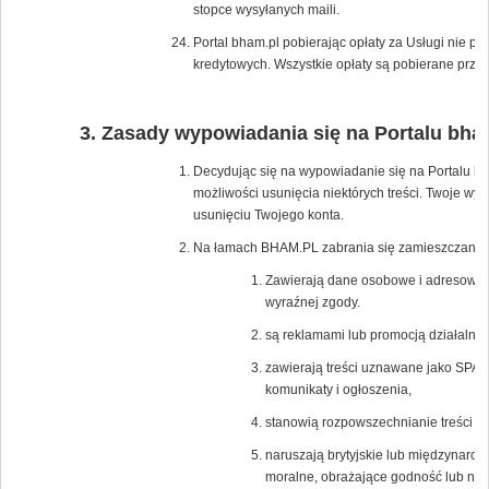
stopce wysyłanych maili.
Portal bham.pl pobierając opłaty za Usługi nie p
kredytowych. Wszystkie opłaty są pobierane przez
Zasady wypowiadania się na Portalu bha
Decydując się na wypowiadanie się na Portalu bh
możliwości usunięcia niektórych treści. Twoje wy
usunięciu Twojego konta.
Na łamach BHAM.PL zabrania się zamieszczania tr
Zawierają dane osobowe i adresowe os
wyraźnej zgody.
są reklamami lub promocją działalnośc
zawierają treści uznawane jako SPAM
komunikaty i ogłoszenia,
stanowią rozpowszechnianie treści po
naruszają brytyjskie lub międzynaro
moralne, obrażające godność lub nar