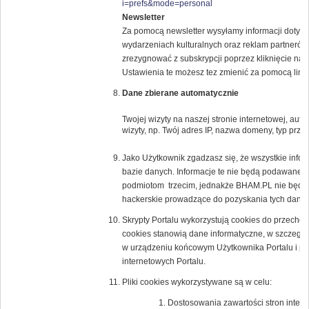
i=prefs&mode=personal
Newsletter
Za pomocą newsletter wysyłamy informacji dotyczą
wydarzeniach kulturalnych oraz reklam partne
zrezygnować z subskrypcji poprzez kliknięcie na l
Ustawienia te możesz tez zmienić za pomocą lin
Dane zbierane automatycznie
Twojej wizyty na naszej stronie internetowej, au
wizyty, np. Twój adres IP, nazwa domeny, typ przeg
Jako Użytkownik zgadzasz się, że wszystkie inf
bazie danych. Informacje te nie będą podawane 
podmiotom trzecim, jednakże BHAM.PL nie będzi
hackerskie prowadzące do pozyskania tych danyc
Skrypty Portalu wykorzystują cookies do przechow
cookies stanowią dane informatyczne, w szczegól
w urządzeniu końcowym Użytkownika Portalu i prz
internetowych Portalu.
Pliki cookies wykorzystywane są w celu:
Dostosowania zawartości stron intern