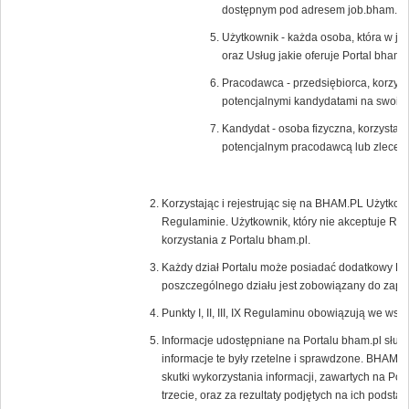
dostępnym pod adresem job.bham.pl.
Użytkownik - każda osoba, która w ja
oraz Usług jakie oferuje Portal bham.p
Pracodawca - przedsiębiorca, korzysta
potencjalnymi kandydatami na swoic
Kandydat - osoba fizyczna, korzystają
potencjalnym pracodawcą lub zlecen
Korzystając i rejestrując się na BHAM.PL Użytkow
Regulaminie. Użytkownik, który nie akceptuje Re
korzystania z Portalu bham.pl.
Każdy dział Portalu może posiadać dodatkowy Re
poszczególnego działu jest zobowiązany do zapoz
Punkty I, II, III, IX Regulaminu obowiązują we wsz
Informacje udostępniane na Portalu bham.pl służ
informacje te były rzetelne i sprawdzone. BHAM.P
skutki wykorzystania informacji, zawartych na Por
trzecie, oraz za rezultaty podjętych na ich podstaw