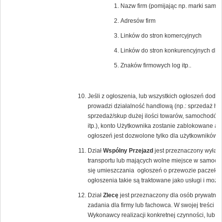
Nazw firm (pomijając np. marki samoc
Adresów firm
Linków do stron komercyjnych
Linków do stron konkurencyjnych dla
Znaków firmowych log itp..
Jeśli z ogłoszenia, lub wszystkich ogłoszeń dod
prowadzi działalność handlową (np.: sprzedaż hur
sprzedaż/skup dużej ilości towarów, samochodów
itp.), konto Użytkownika zostanie zablokowane a 
ogłoszeń jest dozwolone tylko dla użytkowników
Dział
Wspólny Przejazd
jest przeznaczony wyłącz
transportu lub mających wolne miejsce w samoch
się umieszczania ogłoszeń o przewozie paczek lu
ogłoszenia takie są traktowane jako usługi i moż
Dział
Zlecę
jest przeznaczony dla osób prywatnyc
zadania dla firmy lub fachowca. W swojej treści 
Wykonawcy realizacji konkretnej czynności, lub 