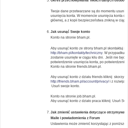
Okres przechowywania Twoich danych osobow
Twoje dane przetwarzane są do momentu usunięci
usunięcia konta. W momencie usunięcia konta da
głównej, a z kopii bezpieczeństwa znikną w ciągu 
Jak usunąć Swoje konto
Konto na stronie bham.pl.
Aby usunąć konto ze strony bham.pl skontaktuj s
http://bham.pl/kontakty/techniczny
. W przypadku g
zostanie usunięte w ciągu kilu dni. Jeśli nie bę
potwierdzenie usunięcia konta, po potwierdzeniu k
Konto na stronie friends.bham.pl.
Aby usunąć konto z działu friends kliknij skorzysta
http://friends.bham.pl/account/privacy/
i z rozwija
Usuń swoje konto.
Konto na stronie job.bham.pl.
Aby usunąć konto z działo praca kliknij Usuń Swo
Jak zmienić ustawienia dotyczące otrzymywany
Maile i powiadomienia z Forum
Ustawienia może zmienić korzystając z poniższeg