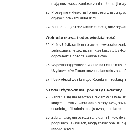
mają możliwości zamieszczania informacji o wyda
Proszę nie wklejać na Forum treści znajdujących s
objętych prawami autorskimi.
Zabronione jest rozsyłanie SPAMU, oraz prywatn
Wolność słowa i odpowiedzialność
Każdy Użytkownik ma prawo do wypowiedzenia s
Jednoznacznie zaznaczamy, że każdy z Użytkown
odpowiedzialność za własne słowa.
Wypowiadając własne zdanie na Forum musisz zrob
Użytkowników Forum oraz bez łamania zasad Re
Posty obraźliwe i łamiące Regulamin zostaną nat
Nazwa użytkownika, podpisy i awatary
Zabrania się umieszczania reklam w nazwie użyt
których nazwa zawiera adres strony www, nazwę f
usunięte, jeśli administracja uzna je reklamę.
Zabrania się umieszczania reklam i linków do str
podpisach i avatarach, mogą zostać one usunięte,
innego serwisu.