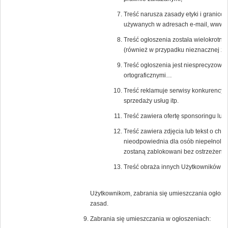
Treść narusza zasady etyki i granice
używanych w adresach e-mail, www a 
Treść ogłoszenia została wielokrotni
(również w przypadku nieznacznej zm
Treść ogłoszenia jest niesprecyzowa
ortograficznymi…
Treść reklamuje serwisy konkurencyjn
sprzedaży usług itp.
Treść zawiera ofertę sponsoringu lub
Treść zawiera zdjęcia lub tekst o char
nieodpowiednia dla osób niepełnoletn
zostaną zablokowani bez ostrzeżenia
Treść obraża innych Użytkowników Po
Użytkownikom, zabrania się umieszczania ogłosz
zasad.
Zabrania się umieszczania w ogłoszeniach: