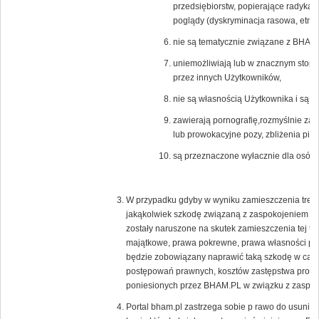
przedsiębiorstw, popierające radykal
poglądy (dyskryminacja rasowa, etnicz
nie są tematycznie związane z BHAM.
uniemożliwiają lub w znacznym stopni
przez innych Użytkowników,
nie są własnością Użytkownika i są c
zawierają pornografię,rozmyślnie zak
lub prowokacyjne pozy, zbliżenia pier
są przeznaczone wyłacznie dla osób 
W przypadku gdyby w wyniku zamieszczenia treści
jakąkolwiek szkodę związaną z zaspokojeniem uz
zostały naruszone na skutek zamieszczenia tej tr
majątkowe, prawa pokrewne, prawa własności prz
będzie zobowiązany naprawić taką szkodę w całoś
postępowań prawnych, kosztów zastępstwa proc
poniesionych przez BHAM.PL w związku z zaspoko
Portal bham.pl zastrzega sobie p rawo do usunięc