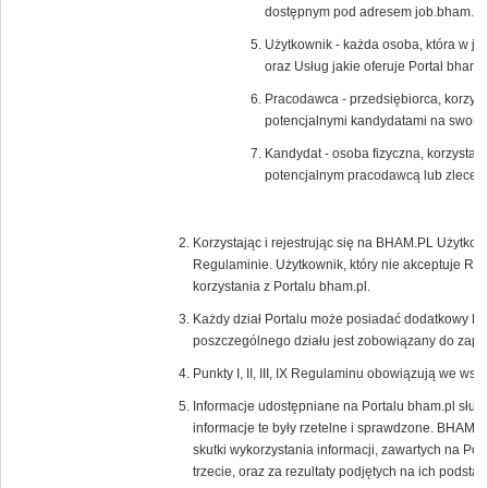
dostępnym pod adresem job.bham.pl.
Użytkownik - każda osoba, która w ja
oraz Usług jakie oferuje Portal bham.p
Pracodawca - przedsiębiorca, korzysta
potencjalnymi kandydatami na swoic
Kandydat - osoba fizyczna, korzystają
potencjalnym pracodawcą lub zlecen
Korzystając i rejestrując się na BHAM.PL Użytkow
Regulaminie. Użytkownik, który nie akceptuje Re
korzystania z Portalu bham.pl.
Każdy dział Portalu może posiadać dodatkowy Re
poszczególnego działu jest zobowiązany do zapoz
Punkty I, II, III, IX Regulaminu obowiązują we wsz
Informacje udostępniane na Portalu bham.pl służ
informacje te były rzetelne i sprawdzone. BHAM.P
skutki wykorzystania informacji, zawartych na Por
trzecie, oraz za rezultaty podjętych na ich podstaw