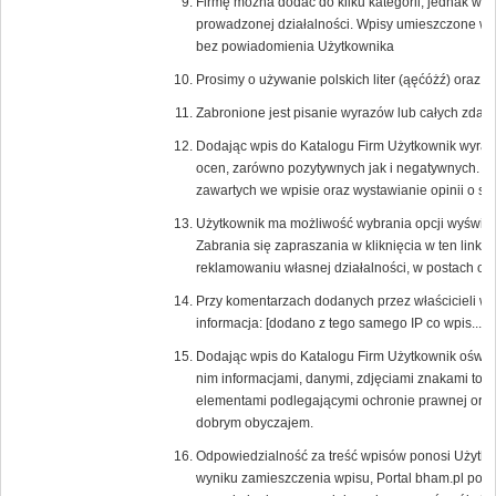
Firmę można dodać do kilku kategorii, jednak w
prowadzonej działalności. Wpisy umieszczone w ni
bez powiadomienia Użytkownika
Prosimy o używanie polskich liter (ąęćóżź) oraz
Zabronione jest pisanie wyrazów lub całych zd
Dodając wpis do Katalogu Firm Użytkownik wyraża
ocen, zarówno pozytywnych jak i negatywnych. 
zawartych we wpisie oraz wystawianie opinii o s
Użytkownik ma możliwość wybrania opcji wyświetlaj
Zabrania się zapraszania w kliknięcia w ten link 
reklamowaniu własnej działalności, w postach or
Przy komentarzach dodanych przez właścicieli w
informacja: [dodano z tego samego IP co wpis....].
Dodając wpis do Katalogu Firm Użytkownik oświa
nim informacjami, danymi, zdjęciami znakami tow
elementami podlegającymi ochronie prawnej oraz,
dobrym obyczajem.
Odpowiedzialność za treść wpisów ponosi Użytkow
wyniku zamieszczenia wpisu, Portal bham.pl poni