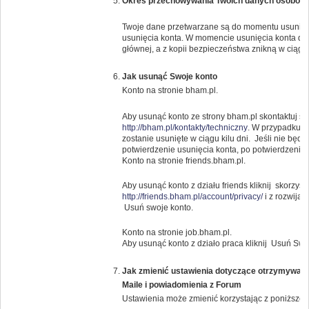
Okres przechowywania Twoich danych osobow
Twoje dane przetwarzane są do momentu usunięci
usunięcia konta. W momencie usunięcia konta da
głównej, a z kopii bezpieczeństwa znikną w ciągu 
Jak usunąć Swoje konto
Konto na stronie bham.pl.
Aby usunąć konto ze strony bham.pl skontaktuj s
http://bham.pl/kontakty/techniczny
. W przypadku g
zostanie usunięte w ciągu kilu dni. Jeśli nie bę
potwierdzenie usunięcia konta, po potwierdzeniu k
Konto na stronie friends.bham.pl.
Aby usunąć konto z działu friends kliknij skorzysta
http://friends.bham.pl/account/privacy/
i z rozwija
Usuń swoje konto.
Konto na stronie job.bham.pl.
Aby usunąć konto z działo praca kliknij Usuń Swo
Jak zmienić ustawienia dotyczące otrzymywany
Maile i powiadomienia z Forum
Ustawienia może zmienić korzystając z poniższeg