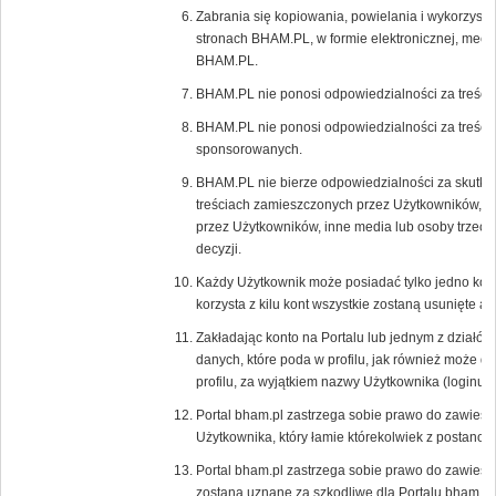
Zabrania się kopiowania, powielania i wykorzystyw
stronach BHAM.PL, w formie elektronicznej, mecha
BHAM.PL.
BHAM.PL nie ponosi odpowiedzialności za treści
BHAM.PL nie ponosi odpowiedzialności za treści 
sponsorowanych.
BHAM.PL nie bierze odpowiedzialności za skutki 
treściach zamieszczonych przez Użytkowników, r
przez Użytkowników, inne media lub osoby trzecie,
decyzji.
Każdy Użytkownik może posiadać tylko jedno kon
korzysta z kilu kont wszystkie zostaną usunięte 
Zakładając konto na Portalu lub jednym z działów
danych, które poda w profilu, jak również może 
profilu, za wyjątkiem nazwy Użytkownika (loginu),
Portal bham.pl zastrzega sobie prawo do zawiesz
Użytkownika, który łamie którekolwiek z postano
Portal bham.pl zastrzega sobie prawo do zawiesz
zostaną uznane za szkodliwe dla Portalu bham.pl