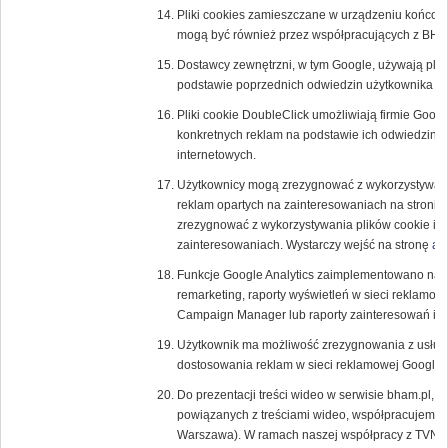
Pliki cookies zamieszczane w urządzeniu końcow
mogą być również przez współpracujących z BH
Dostawcy zewnętrzni, w tym Google, używają plik
podstawie poprzednich odwiedzin użytkownika w 
Pliki cookie DoubleClick umożliwiają firmie Goog
konkretnych reklam na podstawie ich odwiedzin w T
internetowych.
Użytkownicy mogą zrezygnować z wykorzystywania
reklam opartych na zainteresowaniach na stronie
zrezygnować z wykorzystywania plików cookie inn
zainteresowaniach. Wystarczy wejść na stronę
ab
Funkcje Google Analytics zaimplementowano na p
remarketing, raporty wyświetleń w sieci reklamow
Campaign Manager lub raporty zainteresowań i d
Użytkownik ma możliwość zrezygnowania z usługi 
dostosowania reklam w sieci reklamowej Google
Do prezentacji treści wideo w serwisie bham.pl, a
powiązanych z treściami wideo, współpracujemy z
Warszawa). W ramach naszej współpracy z TVN u