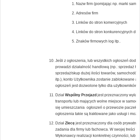
Nazw firm (pomijając np. marki samoc
Adresów firm
Linków do stron komercyjnych
Linków do stron konkurencyjnych dla
Znaków firmowych log itp..
Jeśli z ogłoszenia, lub wszystkich ogłoszeń dod
prowadzi działalność handlową (np.: sprzedaż hur
sprzedaż/skup dużej ilości towarów, samochodów
itp.), konto Użytkownika zostanie zablokowane a 
ogłoszeń jest dozwolone tylko dla użytkowników
Dział
Wspólny Przejazd
jest przeznaczony wyłącz
transportu lub mających wolne miejsce w samoch
się umieszczania ogłoszeń o przewozie paczek lu
ogłoszenia takie są traktowane jako usługi i moż
Dział
Zlecę
jest przeznaczony dla osób prywatnyc
zadania dla firmy lub fachowca. W swojej treści 
Wykonawcy realizacji konkretnej czynności, lub 