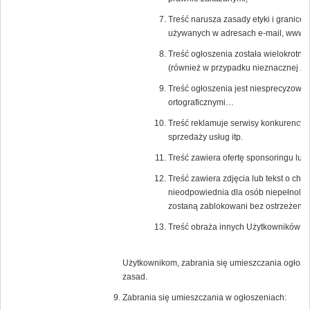
Treść narusza zasady etyki i granice
używanych w adresach e-mail, www a 
Treść ogłoszenia została wielokrotni
(również w przypadku nieznacznej zm
Treść ogłoszenia jest niesprecyzowa
ortograficznymi…
Treść reklamuje serwisy konkurencyjn
sprzedaży usług itp.
Treść zawiera ofertę sponsoringu lub
Treść zawiera zdjęcia lub tekst o char
nieodpowiednia dla osób niepełnoletn
zostaną zablokowani bez ostrzeżenia
Treść obraża innych Użytkowników Po
Użytkownikom, zabrania się umieszczania ogłosz
zasad.
Zabrania się umieszczania w ogłoszeniach: