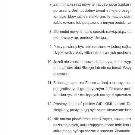
Zanim napiszesz nowy temat użyj opcji
Szukaj
i s
poruszany. Jeśli podobny temat istnieje proszę 
temacie, który już jest na Forum. Tematy powtarza
zablokowane lub połączone z innymi podobnymi 
Sformułuj nowy temat w sposób nawiązujący do tr
niemówiący np; pomocy, Uwaga....
Posty powinny być umieszczone w jednej najbardzi
Użytkownik założy kilka takich samych postów w 
Jeżeli nie znasz odpowiedzi na pytanie nie wypowi
napisać coś obraźliwego lub nie na temat. Wszys
usuwane.
Zakładając post na Forum zadbaj o to, aby post
ortograficznym i gramatycznym. Jeśli masz probl
lub skorzystać z dostępnych narzędzi sprawdzają
Prosimy nie pisać postów WIELKIMI literami. Tak
Netykiety, posty mogą być zatem kasowane bez u
Nie można pisać treści: obraźliwych, obsceniczny
oczerniających, naruszających dobre imię firm lub
które mogą być sprzeczne z prawem. Złamanie te