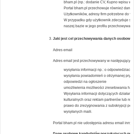
bham.pl (np.: dodanie CV, Kupno wpisu w K
Portal bham.pl przechowuje również dane j
Użytkowników, adresy firm potrzebne do wys
W przypadku gdy użytkownik zdecyduje się
naszej bazie w jego profilu przechowywany 
Jaki jest cel przechowywania danych osobowyc
Adres email
Adres email jest przechowywany w następującym 
wysyłania informacji np.: o odpowiedziach 
wysyłania powiadomień o otrzymanej pryw
odpowiedzi na ogłoszenie
umożliwienia możliwości zresetowania has
Wysyłania informacji dotyczących działania
kulturalnych oraz reklam partnerów lub 
prawo do zrezygnowania z subskrypcji popr
wysyłanych maili.
Portal bham.pl nie udostępnia adresu email inny
Dane osobowe kandydatów poszukujących pra