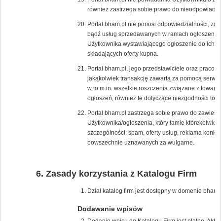
również zastrzega sobie prawo do nieodpowiadan
Portal bham.pl nie ponosi odpowiedzialności, za 
bądź usług sprzedawanych w ramach ogłoszenia, p
Użytkownika wystawiającego ogłoszenie do ich s
składających oferty kupna.
Portal bham.pl, jego przedstawiciele oraz pracow
jakąkolwiek transakcję zawartą za pomocą serwis
w to m.in. wszelkie roszczenia związane z towar
ogłoszeń, również te dotyczące niezgodności tow
Portal bham.pl zastrzega sobie prawo do zawiesz
Użytkownika/ogłoszenia, który łamie którekolwie
szczególności: spam, oferty usług, reklama konk
powszechnie uznawanych za wulgarne.
Zasady korzystania z Katalogu Firm
Dział katalog firm jest dostępny w domenie bham.p
Dodawanie wpisów