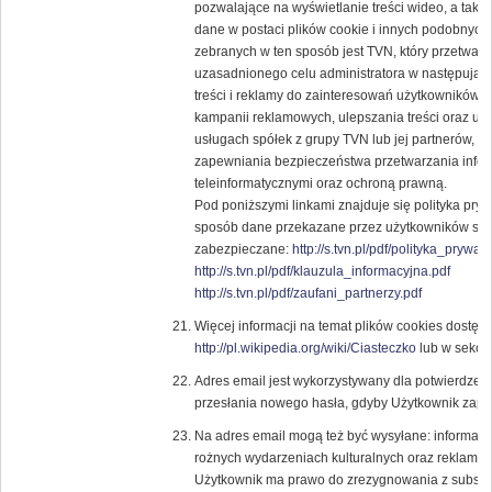
pozwalające na wyświetlanie treści wideo, a tak
dane w postaci plików cookie i innych podobnych 
zebranych w ten sposób jest TVN, który przetwar
uzasadnionego celu administratora w następują
treści i reklamy do zainteresowań użytkowników, 
kampanii reklamowych, ulepszania treści oraz usł
usługach spółek z grupy TVN lub jej partnerów, 
zapewniania bezpieczeństwa przetwarzania infor
teleinformatycznymi oraz ochroną prawną.
Pod poniższymi linkami znajduje się polityka pry
sposób dane przekazane przez użytkowników ser
zabezpieczane:
http://s.tvn.pl/pdf/polityka_prywat
http://s.tvn.pl/pdf/klauzula_informacyjna.pdf
http://s.tvn.pl/pdf/zaufani_partnerzy.pdf
Więcej informacji na temat plików cookies dostęp
http://pl.wikipedia.org/wiki/Ciasteczko
lub w sekcji
Adres email jest wykorzystywany dla potwierdzenia
przesłania nowego hasła, gdyby Użytkownik zapom
Na adres email mogą też być wysyłane: informacje
rożnych wydarzeniach kulturalnych oraz reklam
Użytkownik ma prawo do zrezygnowania z subskryp