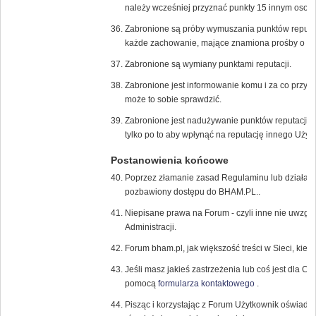
należy wcześniej przyznać punkty 15 innym osob
Zabronione są próby wymuszania punktów reputac
każde zachowanie, mające znamiona prośby o dod
Zabronione są wymiany punktami reputacji.
Zabronione jest informowanie komu i za co przyzn
może to sobie sprawdzić.
Zabronione jest nadużywanie punktów reputacji, 
tylko po to aby wpłynąć na reputację innego Użyt
Postanowienia końcowe
Poprzez złamanie zasad Regulaminu lub działani
pozbawiony dostępu do BHAM.PL..
Niepisane prawa na Forum - czyli inne nie uwzglę
Administracji.
Forum bham.pl, jak większość treści w Sieci, kier
Jeśli masz jakieś zastrzeżenia lub coś jest dla Ci
pomocą
formularza kontaktowego
.
Pisząc i korzystając z Forum Użytkownik oświadc