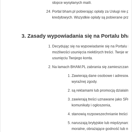
stopce wysyłanych maili.
Portal bham.pl pobierając opłaty za Usługi nie p
kredytowych. Wszystkie opłaty są pobierane przez
Zasady wypowiadania się na Portalu bha
Decydując się na wypowiadanie się na Portalu bh
możliwości usunięcia niektórych treści. Twoje wy
usunięciu Twojego konta.
Na łamach BHAM.PL zabrania się zamieszczania tr
Zawierają dane osobowe i adresowe os
wyraźnej zgody.
są reklamami lub promocją działalnośc
zawierają treści uznawane jako SPAM
komunikaty i ogłoszenia,
stanowią rozpowszechnianie treści po
naruszają brytyjskie lub międzynaro
moralne, obrażające godność lub nar