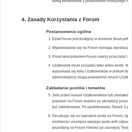
łamią którekolwiek z postanowień niniejszego Re
Zasady Korzystania z Forum
Postanowienia ogólne
Dział Forum jest dostępny w domenie bham.pl/for
Wypowiadanie się na Forum wymaga rejestracji na
Przed skorzystaniem Forum należy przeczytać i 
Użytkownik może posiadać tylko jedno konto. W p
wypowiada się kilku Użytkowników w jednym tem
administratorzy mogą powiadomić innych Użytkown
Zakładanie postów i tematów
Jeśli jesteś nowym Użytkownikiem lub złamałeś/
pojawiać na Forum dopiero po akceptacji przez m
być zablokowane. Po opublikowaniu Twoich 3 pos
Decydując się na napisanie postu na Forum, zgad
możliwości usunięcia swojego postu jeśli odpowie
pozostaną na Forum również po usunięciu Twojeg