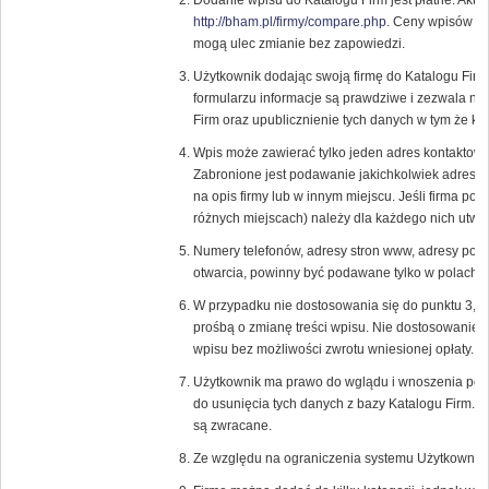
Dodanie wpisu do Katalogu Firm jest płatne. Aktu
http://bham.pl/firmy/compare.php
. Ceny wpisów or
mogą ulec zmianie bez zapowiedzi.
Użytkownik dodając swoją firmę do Katalogu Fir
formularzu informacje są prawdziwe i zezwala n
Firm oraz upublicznienie tych danych w tym że ka
Wpis może zawierać tylko jeden adres kontaktowy
Zabronione jest podawanie jakichkolwiek adresó
na opis firmy lub w innym miejscu. Jeśli firma pos
różnych miejscach) należy dla każdego nich utwor
Numery telefonów, adresy stron www, adresy pocz
otwarcia, powinny być podawane tylko w polach p
W przypadku nie dostosowania się do punktu 3, 
prośbą o zmianę treści wpisu. Nie dostosowanie 
wpisu bez możliwości zwrotu wniesionej opłaty.
Użytkownik ma prawo do wglądu i wnoszenia popr
do usunięcia tych danych z bazy Katalogu Firm. 
są zwracane.
Ze względu na ograniczenia systemu Użytkownik 