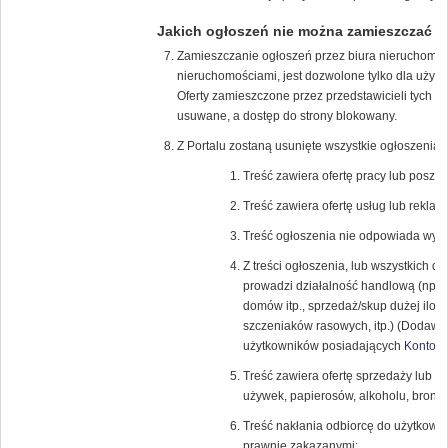
Jakich ogłoszeń nie można zamieszczać
Zamieszczanie ogłoszeń przez biura nieruchomości
nieruchomościami, jest dozwolone tylko dla uży
Oferty zamieszczone przez przedstawicieli tych f
usuwane, a dostęp do strony blokowany.
Z Portalu zostaną usunięte wszystkie ogłoszenia, 
Treść zawiera ofertę pracy lub poszuk
Treść zawiera ofertę usług lub reklamę
Treść ogłoszenia nie odpowiada wybra
Z treści ogłoszenia, lub wszystkich 
prowadzi działalność handlową (np.: 
domów itp., sprzedaż/skup dużej iloś
szczeniaków rasowych, itp.) (Dodawan
użytkowników posiadających
Konto K
Treść zawiera ofertę sprzedaży lub k
używek, papierosów, alkoholu, broni (r
Treść nakłania odbiorcę do użytkowa
prawnie zakazanymi;