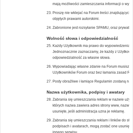
mają możliwości zamieszczania informacji o wyda
Proszę nie wklejać na Forum treści znajdujących s
objętych prawami autorskimi.
Zabronione jest rozsyłanie SPAMU, oraz prywatn
Wolność słowa i odpowiedzialność
Każdy Użytkownik ma prawo do wypowiedzenia s
Jednoznacznie zaznaczamy, że każdy z Użytkown
odpowiedzialność za własne słowa.
Wypowiadając własne zdanie na Forum musisz zrob
Użytkowników Forum oraz bez łamania zasad Re
Posty obraźliwe i łamiące Regulamin zostaną nat
Nazwa użytkownika, podpisy i awatary
Zabrania się umieszczania reklam w nazwie użyt
których nazwa zawiera adres strony www, nazwę f
usunięte, jeśli administracja uzna je reklamę.
Zabrania się umieszczania reklam i linków do str
podpisach i avatarach, mogą zostać one usunięte,
innego serwisu.