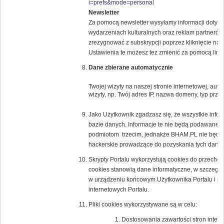
i=prefs&mode=personal
Newsletter
Za pomocą newsletter wysyłamy informacji dotyczą
wydarzeniach kulturalnych oraz reklam partne
zrezygnować z subskrypcji poprzez kliknięcie na l
Ustawienia te możesz tez zmienić za pomocą lin
Dane zbierane automatycznie
Twojej wizyty na naszej stronie internetowej, au
wizyty, np. Twój adres IP, nazwa domeny, typ przeg
Jako Użytkownik zgadzasz się, że wszystkie inf
bazie danych. Informacje te nie będą podawane 
podmiotom trzecim, jednakże BHAM.PL nie będzi
hackerskie prowadzące do pozyskania tych danyc
Skrypty Portalu wykorzystują cookies do przechow
cookies stanowią dane informatyczne, w szczegól
w urządzeniu końcowym Użytkownika Portalu i prz
internetowych Portalu.
Pliki cookies wykorzystywane są w celu:
Dostosowania zawartości stron intern