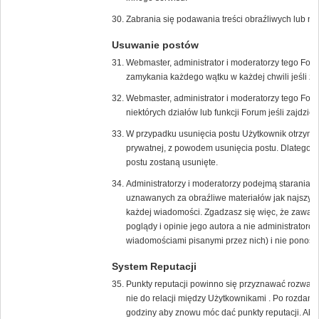
Zabrania się podawania treści obraźliwych lub n
Usuwanie postów
Webmaster, administrator i moderatorzy tego For
zamykania każdego wątku w każdej chwili jeśli zaj
Webmaster, administrator i moderatorzy tego Fo
niektórych działów lub funkcji Forum jeśli zajdzie 
W przypadku usunięcia postu Użytkownik otrzyma
prywatnej, z powodem usunięcia postu. Dlatego w
postu zostaną usunięte.
Administratorzy i moderatorzy podejmą starania 
uznawanych za obraźliwe materiałów jak najszybci
każdej wiadomości. Zgadzasz się więc, że zawar
poglądy i opinie jego autora a nie administrato
wiadomościami pisanymi przez nich) i nie ponoszą 
System Reputacji
Punkty reputacji powinno się przyznawać rozważni
nie do relacji między Użytkownikami . Po rozdani
godziny aby znowu móc dać punkty reputacji. Aby