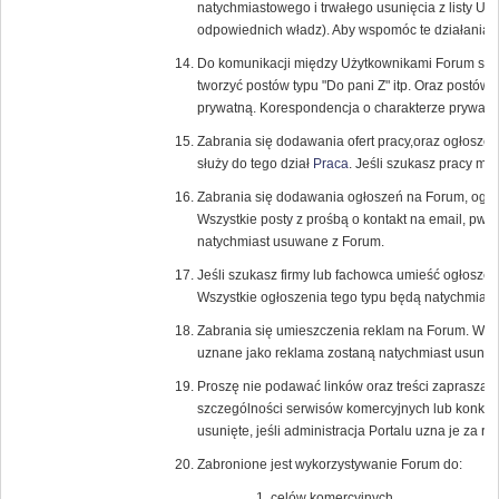
natychmiastowego i trwałego usunięcia z listy U
odpowiednich władz). Aby wspomóc te działania r
Do komunikacji między Użytkownikami Forum służ
tworzyć postów typu "Do pani Z" itp. Oraz postów
prywatną. Korespondencja o charakterze prywatn
Zabrania się dodawania ofert pracy,oraz ogłosze
służy do tego dział
Praca
. Jeśli szukasz pracy m
Zabrania się dodawania ogłoszeń na Forum, ogł
Wszystkie posty z prośbą o kontakt na email, pw, l
natychmiast usuwane z Forum.
Jeśli szukasz firmy lub fachowca umieść ogłoszen
Wszystkie ogłoszenia tego typu będą natychmias
Zabrania się umieszczenia reklam na Forum. Wszyst
uznane jako reklama zostaną natychmiast usunięt
Proszę nie podawać linków oraz treści zapraszaj
szczególności serwisów komercyjnych lub konku
usunięte, jeśli administracja Portalu uzna je za 
Zabronione jest wykorzystywanie Forum do:
celów komercyjnych