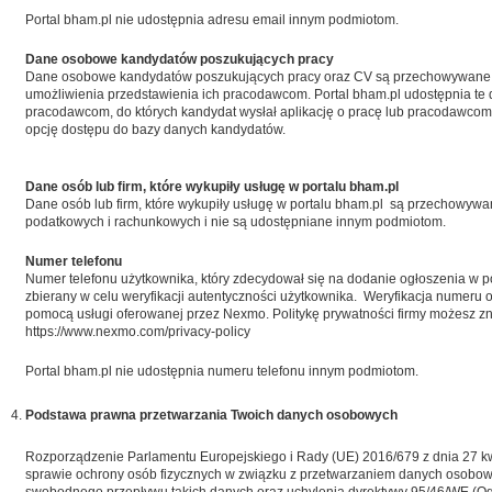
Portal bham.pl nie udostępnia adresu email innym podmiotom.
Dane osobowe kandydatów poszukujących pracy
Dane osobowe kandydatów poszukujących pracy oraz CV są przechowywane 
umożliwienia przedstawienia ich pracodawcom. Portal bham.pl udostępnia te
pracodawcom, do których kandydat wysłał aplikację o pracę lub pracodawcom, 
opcję dostępu do bazy danych kandydatów.
Dane osób lub firm, które wykupiły usługę w portalu bham.pl
Dane osób lub firm, które wykupiły usługę w portalu bham.pl są przechowyw
podatkowych i rachunkowych i nie są udostępniane innym podmiotom.
Numer telefonu
Numer telefonu użytkownika, który zdecydował się na dodanie ogłoszenia w po
zbierany w celu weryfikacji autentyczności użytkownika. Weryfikacja numeru 
pomocą usługi oferowanej przez Nexmo. Politykę prywatności firmy możesz zn
https://www.nexmo.com/privacy-policy
Portal bham.pl nie udostępnia numeru telefonu innym podmiotom.
Podstawa prawna przetwarzania Twoich danych osobowych
Rozporządzenie Parlamentu Europejskiego i Rady (UE) 2016/679 z dnia 27 kw
sprawie ochrony osób fizycznych w związku z przetwarzaniem danych osobow