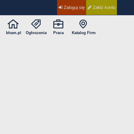
Zaloguj się
Załóż konto
bham.pl
Ogłoszenia
Praca
Katalog Firm