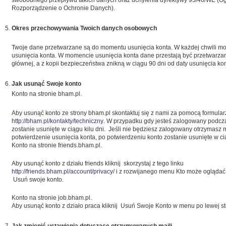
swobodnego przepływu takich danych oraz uchylenia dyrektywy 95/46/WE (O
Rozporządzenie o Ochronie Danych).
Okres przechowywania Twoich danych osobowych
Twoje dane przetwarzane są do momentu usunięcia konta. W każdej chwili mo
usunięcia konta. W momencie usunięcia konta dane przestają być przetwarza
głównej, a z kopii bezpieczeństwa znikną w ciągu 90 dni od daty usunięcia kon
Jak usunąć Swoje konto
Konto na stronie bham.pl.
Aby usunąć konto ze strony bham.pl skontaktuj się z nami za pomocą formul
http://bham.pl/kontakty/techniczny
. W przypadku gdy jesteś zalogowany podcz
zostanie usunięte w ciągu kilu dni. Jeśli nie będziesz zalogowany otrzymasz 
potwierdzenie usunięcia konta, po potwierdzeniu konto zostanie usunięte w cią
Konto na stronie friends.bham.pl.
Aby usunąć konto z działu friends kliknij skorzystaj z tego linku
http://friends.bham.pl/account/privacy/
i z rozwijanego menu Kto może oglądać m
Usuń swoje konto.
Konto na stronie job.bham.pl.
Aby usunąć konto z działo praca kliknij Usuń Swoje Konto w menu po lewej st