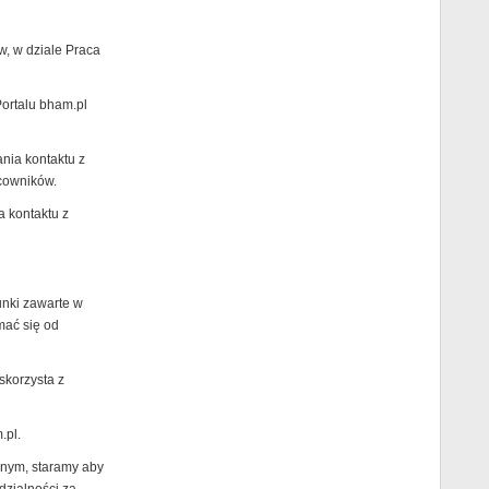
w, w dziale Praca
Portalu bham.pl
ania kontaktu z
cowników.
a kontaktu z
unki zawarte w
mać się od
skorzysta z
.pl.
jnym, staramy aby