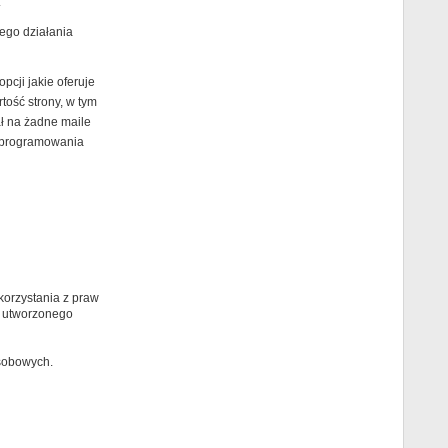
.
ego działania
cji jakie oferuje
ość strony, w tym
ł na żadne maile
 oprogramowania
orzystania z praw
 utworzonego
osobowych.