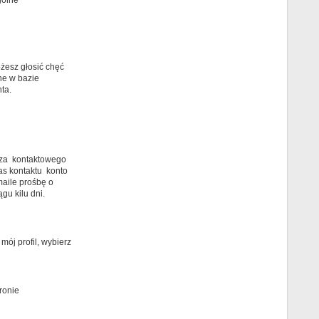
gólne
żesz głosić chęć
ne w bazie
ta.
arza kontaktowego
as kontaktu konto
maile prośbę o
gu kilu dni.
ój profil, wybierz
ronie