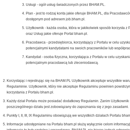
Usługi - ogół usług świadczonych przez BHAM.PL.
Plan - jest to rodzaj konta jakie oferuje BHAM.PL, dla Pracodawcó
dostępnym pod adresem job.bham.pl.
Użytkownik - każda osoba, która w jakikolwiek sposób korzysta z 
oraz Usług jakie oferuje Portal bham.pl.
Pracodawca - przedsiębiorca, korzystający z Portalu w celu uzysk
potencjalnymi kandydatami na swoich pracowników lub współpra
Kandydat - osoba fizyczna, korzystająca z Portalu w celu uzyskani
potencjalnym pracodawcą lub zleceniodawcą.
Korzystając i rejestrując się na BHAM.PL Użytkownik akceptuje wszystkie war
Regulaminie. Użytkownik, który nie akceptuje Regulaminu powinien powstrzy
korzystania z Portalu bham.pl.
Każdy dział Portalu może posiadać dodatkowy Regulamin. Zanim Użytkownik 
poszczególnego działu jest zobowiązany do zapoznania się z jego zasadami.
Punkty I, II, III, IX Regulaminu obowiązują we wszystkich działach Portalu bham
Informacje udostępniane na Portalu bham.pl służą wyłącznie celom informacy