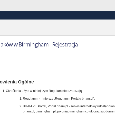
laków w Birmingham - Rejestracja
ulamin Portalu bham.pl
owienia Ogólne
Określenia użyte w niniejszym Regulaminie oznaczają:
Regulamin - niniejszy „Regulamin Portalu bham.pl”.
BHAM.PL, Portal, Portal bham.pl - serwis internetowy udostępni
bham.pl, birmingham.pl, poloniabirmingham.co.uk oraz subdome