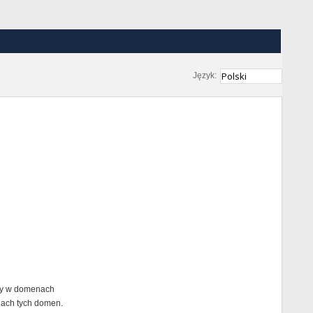
Język:
any w domenach
nach tych domen.