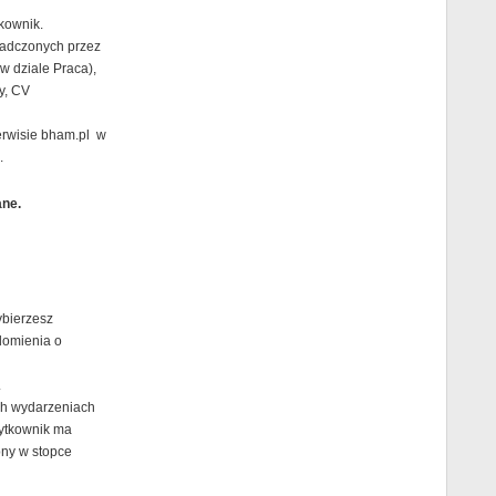
kownik.
iadczonych przez
w dziale Praca),
y, CV
erwisie bham.pl w
.
ane.
ybierzesz
domienia o
.
ych wydarzeniach
ytkownik ma
pny w stopce