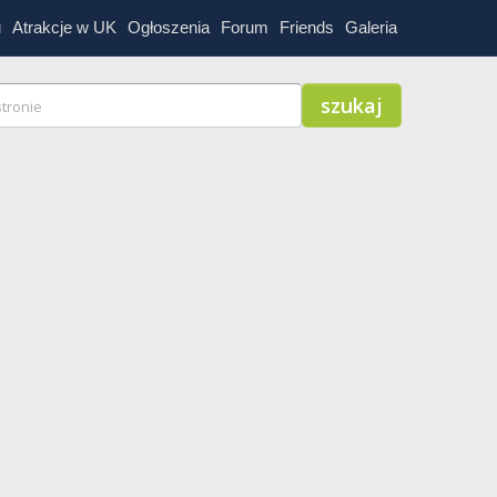
u
Atrakcje w UK
Ogłoszenia
Forum
Friends
Galeria