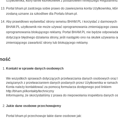
Użytkownika, który łamie którekolwiek z postanowień niniejszego Regulaminu
Portal bham.pl zastrzega sobie prawo do zawieszenia konta Użytkownika, któr
zostaną uznane za szkodliwe dla Portalu bham.pl.
Aby prawidłowo wyświetlać strony serwisu BHAM.PL i korzystać z darmowych op
BHAM.PL użytkownik nie może używać oprogramowania zmieniającego zawart
oprogramowania blokującego reklamy. Portal BHAM.PL nie będzie odpowiada
dotyczące błędnego działania strony, jeśli nastąpiło ono na skutek używania
zmieniającego zawartość strony lub blokującego reklamy.
ność
Kontakt w sprawie danych osobowych
We wszystkich sprawach dotyczących przetwarzania danych osobowych oraz k
związanych z przetwarzaniem danych podanych przez Użytkownika w ramach
Konta należy kontaktować za pomocą formularza dostępnego pod linkiem
http://bham.pl/kontakty/techniczny
Informujemy, że skorzystaliśmy z prawa do niepowołania inspektora danych 
Jakie dane osobowe przechowujemy
Portal bham.pl przechowuje takie dane osobowe jak: