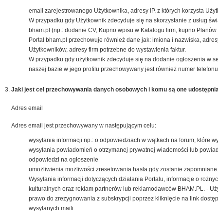
email zarejestrowanego Użytkownika, adresy IP, z których korzysta Użyt
W przypadku gdy Użytkownik zdecyduje się na skorzystanie z usług św
bham.pl (np.: dodanie CV, Kupno wpisu w Katalogu firm, kupno Planów 
Portal bham.pl przechowuje również dane jak: imiona i nazwiska, adres
Użytkowników, adresy firm potrzebne do wystawienia faktur.
W przypadku gdy użytkownik zdecyduje się na dodanie ogłoszenia w s
naszej bazie w jego profilu przechowywany jest również numer telefonu
Jaki jest cel przechowywania danych osobowych i komu są one udostępni
Adres email
Adres email jest przechowywany w następującym celu:
wysyłania informacji np.: o odpowiedziach w wątkach na forum, które w
wysyłania powiadomień o otrzymanej prywatnej wiadomości lub powia
odpowiedzi na ogłoszenie
umożliwienia możliwości zresetowania hasła gdy zostanie zapomniane
Wysyłania informacji dotyczących działania Portalu, informacje o rożn
kulturalnych oraz reklam partnerów lub reklamodawców BHAM.PL. - Uż
prawo do zrezygnowania z subskrypcji poprzez kliknięcie na link dostę
wysyłanych maili.