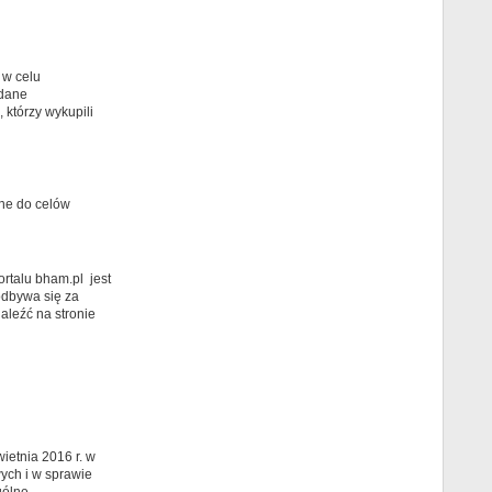
w celu
 dane
którzy wykupili
ane do celów
rtalu bham.pl jest
odbywa się za
aleźć na stronie
ietnia 2016 r. w
ych i w sprawie