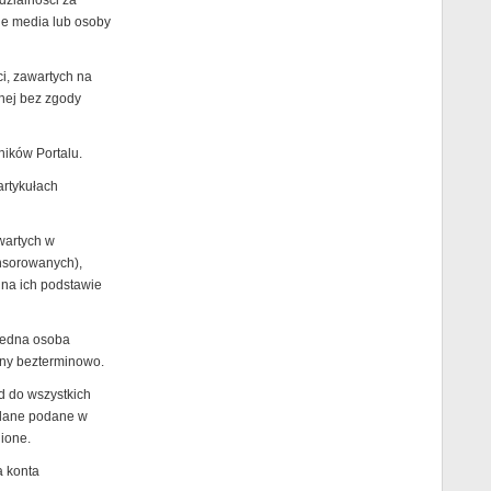
dzialności za
nne media lub osoby
ci, zawartych na
nnej bez zgody
ików Portalu.
artykułach
wartych w
nsorowanych),
 na ich podstawie
jedna osoba
any bezterminowo.
d do wszystkich
 dane podane w
ione.
a konta