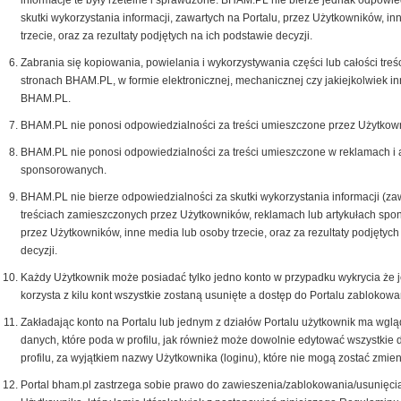
informacje te były rzetelne i sprawdzone. BHAM.PL nie bierze jednak odpowie
skutki wykorzystania informacji, zawartych na Portalu, przez Użytkowników, i
trzecie, oraz za rezultaty podjętych na ich podstawie decyzji.
Zabrania się kopiowania, powielania i wykorzystywania części lub całości treś
stronach BHAM.PL, w formie elektronicznej, mechanicznej czy jakiejkolwiek i
BHAM.PL.
BHAM.PL nie ponosi odpowiedzialności za treści umieszczone przez Użytkown
BHAM.PL nie ponosi odpowiedzialności za treści umieszczone w reklamach i 
sponsorowanych.
BHAM.PL nie bierze odpowiedzialności za skutki wykorzystania informacji (za
treściach zamieszczonych przez Użytkowników, reklamach lub artykułach spo
przez Użytkowników, inne media lub osoby trzecie, oraz za rezultaty podjętych
decyzji.
Każdy Użytkownik może posiadać tylko jedno konto w przypadku wykrycia że 
korzysta z kilu kont wszystkie zostaną usunięte a dostęp do Portalu zablokow
Zakładając konto na Portalu lub jednym z działów Portalu użytkownik ma wglą
danych, które poda w profilu, jak również może dowolnie edytować wszystkie
profilu, za wyjątkiem nazwy Użytkownika (loginu), które nie mogą zostać zmien
Portal bham.pl zastrzega sobie prawo do zawieszenia/zablokowania/usunięci