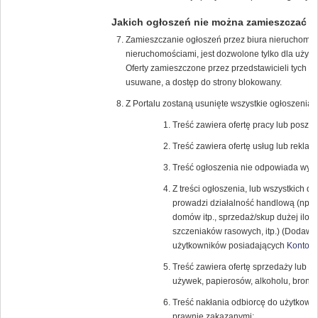
Jakich ogłoszeń nie można zamieszczać
Zamieszczanie ogłoszeń przez biura nieruchomości
nieruchomościami, jest dozwolone tylko dla uży
Oferty zamieszczone przez przedstawicieli tych f
usuwane, a dostęp do strony blokowany.
Z Portalu zostaną usunięte wszystkie ogłoszenia, 
Treść zawiera ofertę pracy lub poszuk
Treść zawiera ofertę usług lub reklamę
Treść ogłoszenia nie odpowiada wybra
Z treści ogłoszenia, lub wszystkich 
prowadzi działalność handlową (np.: 
domów itp., sprzedaż/skup dużej iloś
szczeniaków rasowych, itp.) (Dodawan
użytkowników posiadających
Konto K
Treść zawiera ofertę sprzedaży lub k
używek, papierosów, alkoholu, broni (r
Treść nakłania odbiorcę do użytkowa
prawnie zakazanymi;