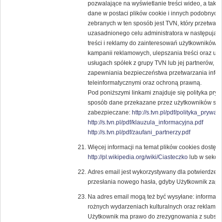
pozwalające na wyświetlanie treści wideo, a tak
dane w postaci plików cookie i innych podobnych 
zebranych w ten sposób jest TVN, który przetwar
uzasadnionego celu administratora w następują
treści i reklamy do zainteresowań użytkowników, 
kampanii reklamowych, ulepszania treści oraz usł
usługach spółek z grupy TVN lub jej partnerów, 
zapewniania bezpieczeństwa przetwarzania infor
teleinformatycznymi oraz ochroną prawną.
Pod poniższymi linkami znajduje się polityka pry
sposób dane przekazane przez użytkowników ser
zabezpieczane:
http://s.tvn.pl/pdf/polityka_prywat
http://s.tvn.pl/pdf/klauzula_informacyjna.pdf
http://s.tvn.pl/pdf/zaufani_partnerzy.pdf
Więcej informacji na temat plików cookies dostęp
http://pl.wikipedia.org/wiki/Ciasteczko
lub w sekcji
Adres email jest wykorzystywany dla potwierdzenia
przesłania nowego hasła, gdyby Użytkownik zapom
Na adres email mogą też być wysyłane: informacje
rożnych wydarzeniach kulturalnych oraz reklam
Użytkownik ma prawo do zrezygnowania z subskryp