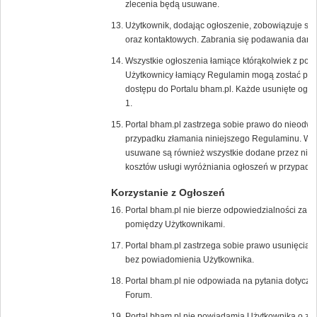
zlecenia będą usuwane.
Użytkownik, dodając ogłoszenie, zobowiązuje s
oraz kontaktowych. Zabrania się podawania dany
Wszystkie ogłoszenia łamiące którąkolwiek z pow
Użytkownicy łamiący Regulamin mogą zostać poz
dostępu do Portalu bham.pl. Każde usunięte ogło
1.
Portal bham.pl zastrzega sobie prawo do nieodw
przypadku złamania niniejszego Regulaminu. W 
usuwane są również wszystkie dodane przez niego
kosztów usługi wyróżniania ogłoszeń w przypadk
Korzystanie z Ogłoszeń
Portal bham.pl nie bierze odpowiedzialności za t
pomiędzy Użytkownikami.
Portal bham.pl zastrzega sobie prawo usunięcia/
bez powiadomienia Użytkownika.
Portal bham.pl nie odpowiada na pytania dotycz
Forum.
Portal bham.pl nie powiadamia Użytkownika o zł