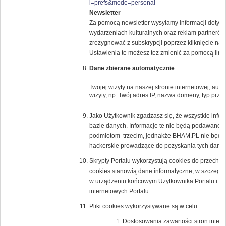
i=prefs&mode=personal
Newsletter
Za pomocą newsletter wysyłamy informacji dotyczą
wydarzeniach kulturalnych oraz reklam partne
zrezygnować z subskrypcji poprzez kliknięcie na l
Ustawienia te możesz tez zmienić za pomocą lin
Dane zbierane automatycznie
Twojej wizyty na naszej stronie internetowej, au
wizyty, np. Twój adres IP, nazwa domeny, typ przeg
Jako Użytkownik zgadzasz się, że wszystkie inf
bazie danych. Informacje te nie będą podawane 
podmiotom trzecim, jednakże BHAM.PL nie będzi
hackerskie prowadzące do pozyskania tych danyc
Skrypty Portalu wykorzystują cookies do przechow
cookies stanowią dane informatyczne, w szczegól
w urządzeniu końcowym Użytkownika Portalu i prz
internetowych Portalu.
Pliki cookies wykorzystywane są w celu:
Dostosowania zawartości stron intern