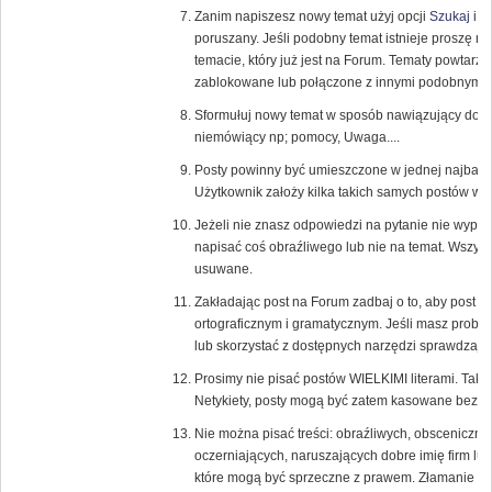
Zanim napiszesz nowy temat użyj opcji
Szukaj
i s
poruszany. Jeśli podobny temat istnieje proszę 
temacie, który już jest na Forum. Tematy powtarza
zablokowane lub połączone z innymi podobnymi 
Sformułuj nowy temat w sposób nawiązujący do tr
niemówiący np; pomocy, Uwaga....
Posty powinny być umieszczone w jednej najbardzi
Użytkownik założy kilka takich samych postów w 
Jeżeli nie znasz odpowiedzi na pytanie nie wypowi
napisać coś obraźliwego lub nie na temat. Wszys
usuwane.
Zakładając post na Forum zadbaj o to, aby post
ortograficznym i gramatycznym. Jeśli masz probl
lub skorzystać z dostępnych narzędzi sprawdzają
Prosimy nie pisać postów WIELKIMI literami. Tak
Netykiety, posty mogą być zatem kasowane bez u
Nie można pisać treści: obraźliwych, obsceniczny
oczerniających, naruszających dobre imię firm lub
które mogą być sprzeczne z prawem. Złamanie te