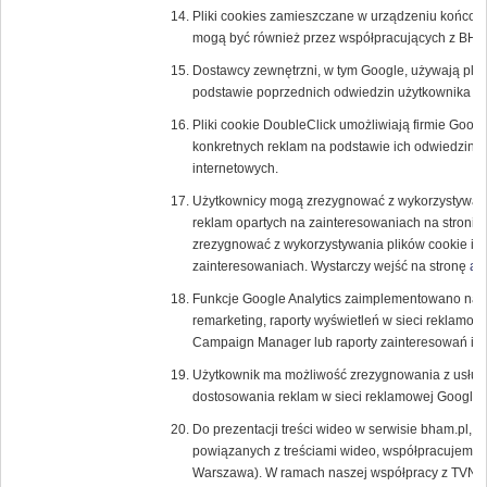
Pliki cookies zamieszczane w urządzeniu końcow
mogą być również przez współpracujących z BH
Dostawcy zewnętrzni, w tym Google, używają plik
podstawie poprzednich odwiedzin użytkownika w 
Pliki cookie DoubleClick umożliwiają firmie Goog
konkretnych reklam na podstawie ich odwiedzin w T
internetowych.
Użytkownicy mogą zrezygnować z wykorzystywania
reklam opartych na zainteresowaniach na stronie
zrezygnować z wykorzystywania plików cookie inn
zainteresowaniach. Wystarczy wejść na stronę
ab
Funkcje Google Analytics zaimplementowano na p
remarketing, raporty wyświetleń w sieci reklamow
Campaign Manager lub raporty zainteresowań i d
Użytkownik ma możliwość zrezygnowania z usługi 
dostosowania reklam w sieci reklamowej Google
Do prezentacji treści wideo w serwisie bham.pl, a
powiązanych z treściami wideo, współpracujemy z
Warszawa). W ramach naszej współpracy z TVN u