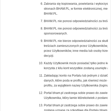
Zabrania się kopiowania, powielania i wykorzystyw
stronach BHAM.PL, w formie elektronicznej, mecha
BHAM.PL.
BHAM.PL nie ponosi odpowiedzialności za treści
BHAM.PL nie ponosi odpowiedzialności za treści 
sponsorowanych.
BHAM.PL nie bierze odpowiedzialności za skutki 
treściach zamieszczonych przez Użytkowników, r
przez Użytkowników, inne media lub osoby trzecie,
decyzji.
Każdy Użytkownik może posiadać tylko jedno kon
korzysta z kilu kont wszystkie zostaną usunięte 
Zakładając konto na Portalu lub jednym z działów
danych, które poda w profilu, jak również może 
profilu, za wyjątkiem nazwy Użytkownika (loginu),
Portal bham.pl zastrzega sobie prawo do zawiesz
Użytkownika, który łamie którekolwiek z postano
Portal bham.pl zastrzega sobie prawo do zawiesz
zostaną uznane za szkodliwe dla Portalu bham.pl