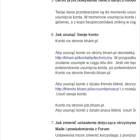
Okres przechowywania Twoich danych osobow
Twoje dane przetwarzane są do momentu usunięci
usunięcia konta. W momencie usunięcia konta da
głównej, a z kopii bezpieczeństwa znikną w ciągu 
Jak usunąć Swoje konto
Konto na stronie bham.pl.
Aby usunąć konto ze strony bham.pl skontaktuj s
http://bham.pl/kontakty/techniczny
. W przypadku g
zostanie usunięte w ciągu kilu dni. Jeśli nie bę
potwierdzenie usunięcia konta, po potwierdzeniu k
Konto na stronie friends.bham.pl.
Aby usunąć konto z działu friends kliknij skorzysta
http://friends.bham.pl/account/privacy/
i z rozwija
Usuń swoje konto.
Konto na stronie job.bham.pl.
Aby usunąć konto z działo praca kliknij Usuń Swo
Jak zmienić ustawienia dotyczące otrzymywany
Maile i powiadomienia z Forum
Ustawienia może zmienić korzystając z poniższeg