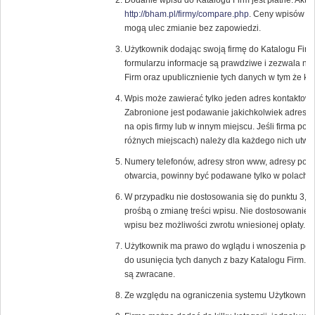
Dodanie wpisu do Katalogu Firm jest płatne. Aktu
http://bham.pl/firmy/compare.php
. Ceny wpisów or
mogą ulec zmianie bez zapowiedzi.
Użytkownik dodając swoją firmę do Katalogu Fir
formularzu informacje są prawdziwe i zezwala n
Firm oraz upublicznienie tych danych w tym że ka
Wpis może zawierać tylko jeden adres kontaktowy
Zabronione jest podawanie jakichkolwiek adresó
na opis firmy lub w innym miejscu. Jeśli firma pos
różnych miejscach) należy dla każdego nich utwor
Numery telefonów, adresy stron www, adresy pocz
otwarcia, powinny być podawane tylko w polach p
W przypadku nie dostosowania się do punktu 3, 
prośbą o zmianę treści wpisu. Nie dostosowanie 
wpisu bez możliwości zwrotu wniesionej opłaty.
Użytkownik ma prawo do wglądu i wnoszenia popr
do usunięcia tych danych z bazy Katalogu Firm. 
są zwracane.
Ze względu na ograniczenia systemu Użytkownik 