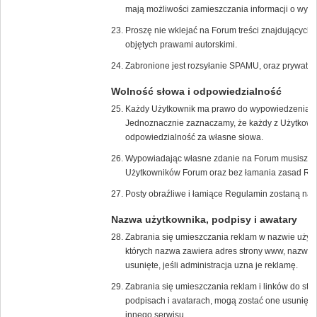
mają możliwości zamieszczania informacji o wyda
Proszę nie wklejać na Forum treści znajdujących s
objętych prawami autorskimi.
Zabronione jest rozsyłanie SPAMU, oraz prywatn
Wolność słowa i odpowiedzialność
Każdy Użytkownik ma prawo do wypowiedzenia s
Jednoznacznie zaznaczamy, że każdy z Użytkown
odpowiedzialność za własne słowa.
Wypowiadając własne zdanie na Forum musisz zrob
Użytkowników Forum oraz bez łamania zasad Re
Posty obraźliwe i łamiące Regulamin zostaną nat
Nazwa użytkownika, podpisy i awatary
Zabrania się umieszczania reklam w nazwie użyt
których nazwa zawiera adres strony www, nazwę f
usunięte, jeśli administracja uzna je reklamę.
Zabrania się umieszczania reklam i linków do str
podpisach i avatarach, mogą zostać one usunięte,
innego serwisu.