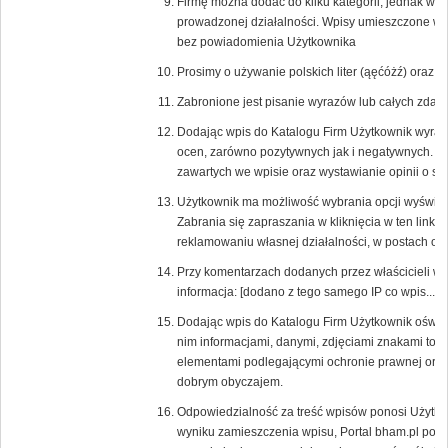
Firmę można dodać do kilku kategorii, jednak w
prowadzonej działalności. Wpisy umieszczone w ni
bez powiadomienia Użytkownika
Prosimy o używanie polskich liter (ąęćóżź) oraz
Zabronione jest pisanie wyrazów lub całych zd
Dodając wpis do Katalogu Firm Użytkownik wyraża
ocen, zarówno pozytywnych jak i negatywnych. 
zawartych we wpisie oraz wystawianie opinii o s
Użytkownik ma możliwość wybrania opcji wyświetlaj
Zabrania się zapraszania w kliknięcia w ten link 
reklamowaniu własnej działalności, w postach or
Przy komentarzach dodanych przez właścicieli w
informacja: [dodano z tego samego IP co wpis....].
Dodając wpis do Katalogu Firm Użytkownik oświa
nim informacjami, danymi, zdjęciami znakami tow
elementami podlegającymi ochronie prawnej oraz,
dobrym obyczajem.
Odpowiedzialność za treść wpisów ponosi Użytkow
wyniku zamieszczenia wpisu, Portal bham.pl poni