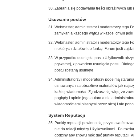
Zabrania się podawania treści obraźliwych lub n
Usuwanie postów
Webmaster, administrator i moderatorzy tego For
zamykania każdego wątku w każdej chwili jeśli zaj
Webmaster, administrator i moderatorzy tego Fo
niektórych działów lub funkcji Forum jeśli zajdzie 
W przypadku usunięcia postu Użytkownik otrzyma
prywatnej, z powodem usunięcia postu. Dlatego w
postu zostaną usunięte.
Administratorzy i moderatorzy podejmą starania 
uznawanych za obraźliwe materiałów jak najszybci
każdej wiadomości. Zgadzasz się więc, że zawar
poglądy i opinie jego autora a nie administrato
wiadomościami pisanymi przez nich) i nie ponoszą 
System Reputacji
Punkty reputacji powinno się przyznawać rozważni
nie do relacji między Użytkownikami . Po rozdani
godziny aby znowu móc dać punkty reputacji. Aby