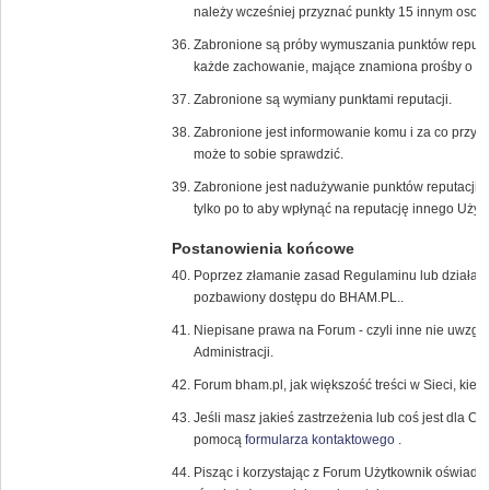
należy wcześniej przyznać punkty 15 innym osob
Zabronione są próby wymuszania punktów reputac
każde zachowanie, mające znamiona prośby o dod
Zabronione są wymiany punktami reputacji.
Zabronione jest informowanie komu i za co przyzn
może to sobie sprawdzić.
Zabronione jest nadużywanie punktów reputacji, 
tylko po to aby wpłynąć na reputację innego Użyt
Postanowienia końcowe
Poprzez złamanie zasad Regulaminu lub działani
pozbawiony dostępu do BHAM.PL..
Niepisane prawa na Forum - czyli inne nie uwzglę
Administracji.
Forum bham.pl, jak większość treści w Sieci, kier
Jeśli masz jakieś zastrzeżenia lub coś jest dla Ci
pomocą
formularza kontaktowego
.
Pisząc i korzystając z Forum Użytkownik oświadc