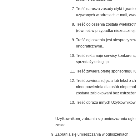
Treść narusza zasady etyki i granice
używanych w adresach e-mail, www a 
Treść ogłoszenia została wielokrotni
(również w przypadku nieznacznej zm
Treść ogłoszenia jest niesprecyzowa
ortograficznymi…
Treść reklamuje serwisy konkurencyjn
sprzedaży usług itp.
Treść zawiera ofertę sponsoringu lub
Treść zawiera zdjęcia lub tekst o char
nieodpowiednia dla osób niepełnoletn
zostaną zablokowani bez ostrzeżenia
Treść obraża innych Użytkowników Po
Użytkownikom, zabrania się umieszczania ogłosz
zasad.
Zabrania się umieszczania w ogłoszeniach: