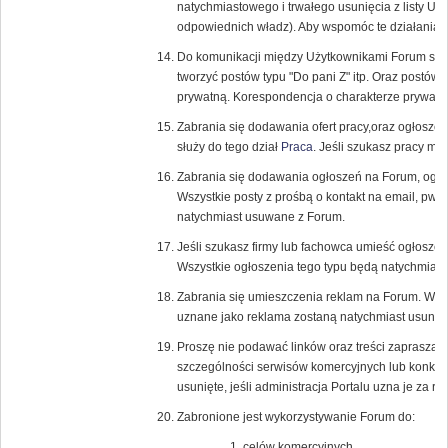
natychmiastowego i trwałego usunięcia z listy U
odpowiednich władz). Aby wspomóc te działania r
Do komunikacji między Użytkownikami Forum służ
tworzyć postów typu "Do pani Z" itp. Oraz postów
prywatną. Korespondencja o charakterze prywatn
Zabrania się dodawania ofert pracy,oraz ogłosze
służy do tego dział
Praca
. Jeśli szukasz pracy m
Zabrania się dodawania ogłoszeń na Forum, ogł
Wszystkie posty z prośbą o kontakt na email, pw, l
natychmiast usuwane z Forum.
Jeśli szukasz firmy lub fachowca umieść ogłoszen
Wszystkie ogłoszenia tego typu będą natychmias
Zabrania się umieszczenia reklam na Forum. Wszyst
uznane jako reklama zostaną natychmiast usunięt
Proszę nie podawać linków oraz treści zapraszaj
szczególności serwisów komercyjnych lub konku
usunięte, jeśli administracja Portalu uzna je za 
Zabronione jest wykorzystywanie Forum do:
celów komercyjnych