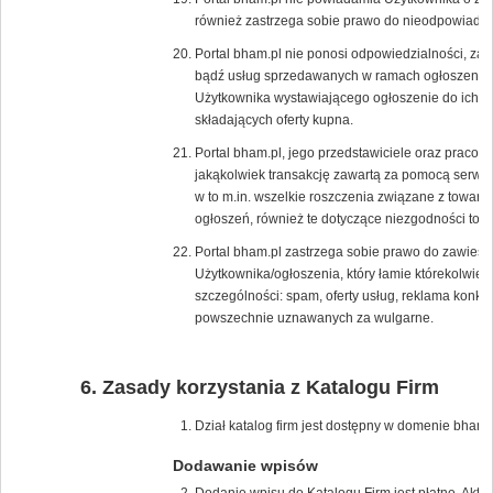
również zastrzega sobie prawo do nieodpowiadan
Portal bham.pl nie ponosi odpowiedzialności, za 
bądź usług sprzedawanych w ramach ogłoszenia, p
Użytkownika wystawiającego ogłoszenie do ich s
składających oferty kupna.
Portal bham.pl, jego przedstawiciele oraz pracow
jakąkolwiek transakcję zawartą za pomocą serwis
w to m.in. wszelkie roszczenia związane z towar
ogłoszeń, również te dotyczące niezgodności tow
Portal bham.pl zastrzega sobie prawo do zawiesz
Użytkownika/ogłoszenia, który łamie którekolwie
szczególności: spam, oferty usług, reklama konk
powszechnie uznawanych za wulgarne.
Zasady korzystania z Katalogu Firm
Dział katalog firm jest dostępny w domenie bham.p
Dodawanie wpisów