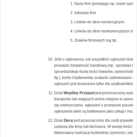
Nazw firm (pomijając np. marki samoc
Adresów firm
Linków do stron komercyjnych
Linków do stron konkurencyjnych dla
Znaków firmowych log itp..
Jeśli z ogłoszenia, lub wszystkich ogłoszeń dod
prowadzi działalność handlową (np.: sprzedaż hur
sprzedaż/skup dużej ilości towarów, samochodów
itp.), konto Użytkownika zostanie zablokowane a 
ogłoszeń jest dozwolone tylko dla użytkowników
Dział
Wspólny Przejazd
jest przeznaczony wyłącz
transportu lub mających wolne miejsce w samoch
się umieszczania ogłoszeń o przewozie paczek lu
ogłoszenia takie są traktowane jako usługi i moż
Dział
Zlecę
jest przeznaczony dla osób prywatnyc
zadania dla firmy lub fachowca. W swojej treści 
Wykonawcy realizacji konkretnej czynności, lub 