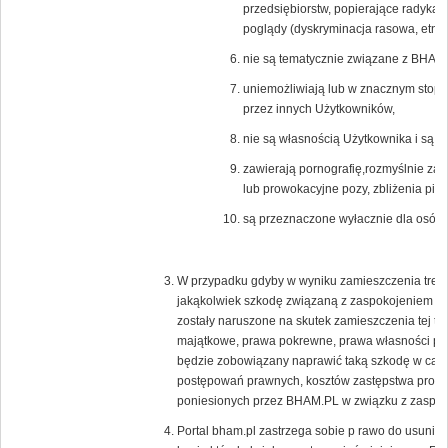
przedsiębiorstw, popierające radykal
poglądy (dyskryminacja rasowa, etnicz
nie są tematycznie związane z BHAM.
uniemożliwiają lub w znacznym stopni
przez innych Użytkowników,
nie są własnością Użytkownika i są c
zawierają pornografię,rozmyślnie zak
lub prowokacyjne pozy, zbliżenia pier
są przeznaczone wyłacznie dla osób 
W przypadku gdyby w wyniku zamieszczenia treści
jakąkolwiek szkodę związaną z zaspokojeniem uz
zostały naruszone na skutek zamieszczenia tej tr
majątkowe, prawa pokrewne, prawa własności prz
będzie zobowiązany naprawić taką szkodę w całoś
postępowań prawnych, kosztów zastępstwa proc
poniesionych przez BHAM.PL w związku z zaspoko
Portal bham.pl zastrzega sobie p rawo do usunięc