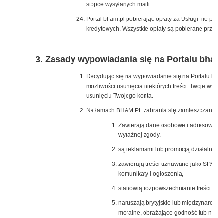
stopce wysyłanych maili.
Portal bham.pl pobierając opłaty za Usługi nie p
kredytowych. Wszystkie opłaty są pobierane przez
Zasady wypowiadania się na Portalu bha
Decydując się na wypowiadanie się na Portalu bh
możliwości usunięcia niektórych treści. Twoje wy
usunięciu Twojego konta.
Na łamach BHAM.PL zabrania się zamieszczania tr
Zawierają dane osobowe i adresowe os
wyraźnej zgody.
są reklamami lub promocją działalnośc
zawierają treści uznawane jako SPAM
komunikaty i ogłoszenia,
stanowią rozpowszechnianie treści po
naruszają brytyjskie lub międzynaro
moralne, obrażające godność lub nar