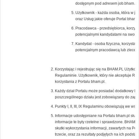
dostępnym pod adresem job.bham.pl.
Użytkownik - każda osoba, która w ja
oraz Usług jakie oferuje Portal bham.p
Pracodawca - przedsiębiorca, korzysta
potencjalnymi kandydatami na swoic
Kandydat - osoba fizyczna, korzystają
potencjalnym pracodawcą lub zlecen
Korzystając i rejestrując się na BHAM.PL Użytkow
Regulaminie. Użytkownik, który nie akceptuje Re
korzystania z Portalu bham.pl.
Każdy dział Portalu może posiadać dodatkowy Re
poszczególnego działu jest zobowiązany do zapoz
Punkty I, II, III, IX Regulaminu obowiązują we wsz
Informacje udostępniane na Portalu bham.pl służ
informacje te były rzetelne i sprawdzone. BHAM.P
skutki wykorzystania informacji, zawartych na Por
trzecie, oraz za rezultaty podjętych na ich podstaw