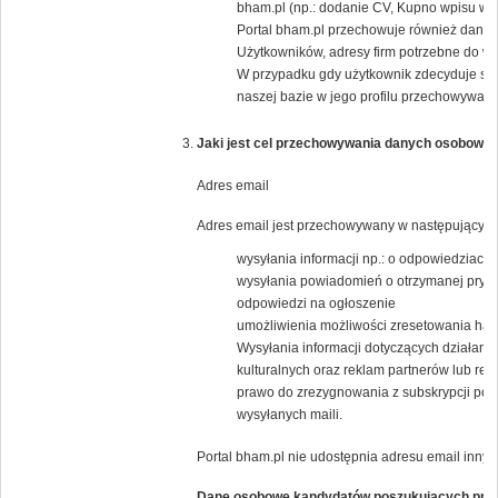
bham.pl (np.: dodanie CV, Kupno wpisu w K
Portal bham.pl przechowuje również dane j
Użytkowników, adresy firm potrzebne do wys
W przypadku gdy użytkownik zdecyduje się
naszej bazie w jego profilu przechowywany 
Jaki jest cel przechowywania danych osobowyc
Adres email
Adres email jest przechowywany w następującym 
wysyłania informacji np.: o odpowiedziach 
wysyłania powiadomień o otrzymanej pryw
odpowiedzi na ogłoszenie
umożliwienia możliwości zresetowania has
Wysyłania informacji dotyczących działania
kulturalnych oraz reklam partnerów lub 
prawo do zrezygnowania z subskrypcji popr
wysyłanych maili.
Portal bham.pl nie udostępnia adresu email inny
Dane osobowe kandydatów poszukujących pra