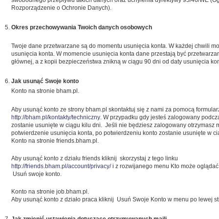
swobodnego przepływu takich danych oraz uchylenia dyrektywy 95/46/WE (O
Rozporządzenie o Ochronie Danych).
Okres przechowywania Twoich danych osobowych
Twoje dane przetwarzane są do momentu usunięcia konta. W każdej chwili mo
usunięcia konta. W momencie usunięcia konta dane przestają być przetwarza
głównej, a z kopii bezpieczeństwa znikną w ciągu 90 dni od daty usunięcia kon
Jak usunąć Swoje konto
Konto na stronie bham.pl.
Aby usunąć konto ze strony bham.pl skontaktuj się z nami za pomocą formul
http://bham.pl/kontakty/techniczny
. W przypadku gdy jesteś zalogowany podcz
zostanie usunięte w ciągu kilu dni. Jeśli nie będziesz zalogowany otrzymasz 
potwierdzenie usunięcia konta, po potwierdzeniu konto zostanie usunięte w cią
Konto na stronie friends.bham.pl.
Aby usunąć konto z działu friends kliknij skorzystaj z tego linku
http://friends.bham.pl/account/privacy/
i z rozwijanego menu Kto może oglądać m
Usuń swoje konto.
Konto na stronie job.bham.pl.
Aby usunąć konto z działo praca kliknij Usuń Swoje Konto w menu po lewej st