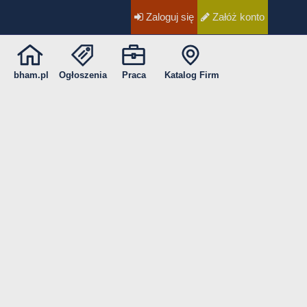
Zaloguj się
Załóż konto
bham.pl
Ogłoszenia
Praca
Katalog Firm