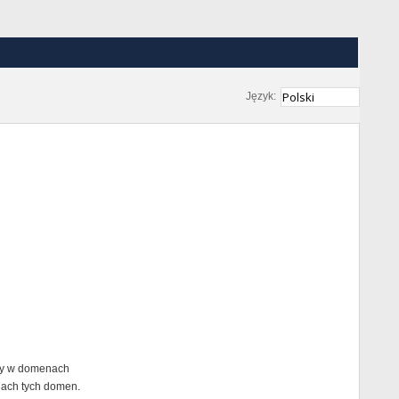
Język:
any w domenach
nach tych domen.