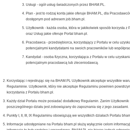
Usługi - ogół usług świadczonych przez BHAM.PL.
Plan - jest to rodzaj konta jakie oferuje BHAM.PL, dla Pracodawcó
dostępnym pod adresem job.bham.pl.
Użytkownik - każda osoba, która w jakikolwiek sposób korzysta z 
oraz Usług jakie oferuje Portal bham.pl.
Pracodawca - przedsiębiorca, korzystający z Portalu w celu uzysk
potencjalnymi kandydatami na swoich pracowników lub współpra
Kandydat - osoba fizyczna, korzystająca z Portalu w celu uzyskani
potencjalnym pracodawcą lub zleceniodawcą.
Korzystając i rejestrując się na BHAM.PL Użytkownik akceptuje wszystkie war
Regulaminie. Użytkownik, który nie akceptuje Regulaminu powinien powstrzy
korzystania z Portalu bham.pl.
Każdy dział Portalu może posiadać dodatkowy Regulamin. Zanim Użytkownik 
poszczególnego działu jest zobowiązany do zapoznania się z jego zasadami.
Punkty I, II, III, IX Regulaminu obowiązują we wszystkich działach Portalu bham
Informacje udostępniane na Portalu bham.pl służą wyłącznie celom informacy