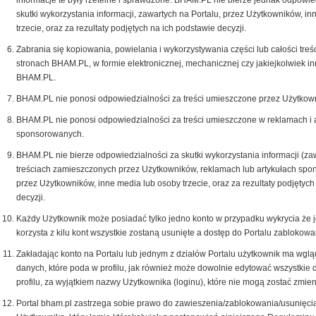
informacje te były rzetelne i sprawdzone. BHAM.PL nie bierze jednak odpowie
skutki wykorzystania informacji, zawartych na Portalu, przez Użytkowników, i
trzecie, oraz za rezultaty podjętych na ich podstawie decyzji.
Zabrania się kopiowania, powielania i wykorzystywania części lub całości treś
stronach BHAM.PL, w formie elektronicznej, mechanicznej czy jakiejkolwiek i
BHAM.PL.
BHAM.PL nie ponosi odpowiedzialności za treści umieszczone przez Użytkown
BHAM.PL nie ponosi odpowiedzialności za treści umieszczone w reklamach i 
sponsorowanych.
BHAM.PL nie bierze odpowiedzialności za skutki wykorzystania informacji (za
treściach zamieszczonych przez Użytkowników, reklamach lub artykułach spo
przez Użytkowników, inne media lub osoby trzecie, oraz za rezultaty podjętych
decyzji.
Każdy Użytkownik może posiadać tylko jedno konto w przypadku wykrycia że 
korzysta z kilu kont wszystkie zostaną usunięte a dostęp do Portalu zablokow
Zakładając konto na Portalu lub jednym z działów Portalu użytkownik ma wglą
danych, które poda w profilu, jak również może dowolnie edytować wszystkie
profilu, za wyjątkiem nazwy Użytkownika (loginu), które nie mogą zostać zmien
Portal bham.pl zastrzega sobie prawo do zawieszenia/zablokowania/usunięci