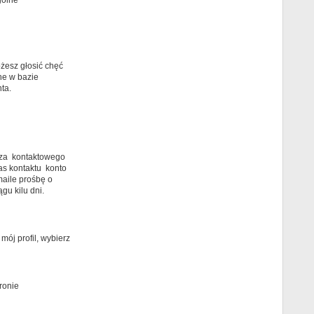
gólne
żesz głosić chęć
ne w bazie
ta.
arza kontaktowego
as kontaktu konto
maile prośbę o
gu kilu dni.
ój profil, wybierz
ronie