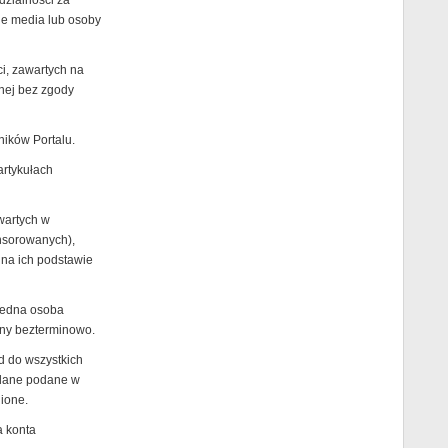
dzialności za
nne media lub osoby
ci, zawartych na
nnej bez zgody
ików Portalu.
artykułach
wartych w
nsorowanych),
 na ich podstawie
jedna osoba
any bezterminowo.
d do wszystkich
 dane podane w
ione.
a konta