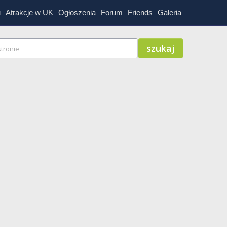
u
Atrakcje w UK
Ogłoszenia
Forum
Friends
Galeria