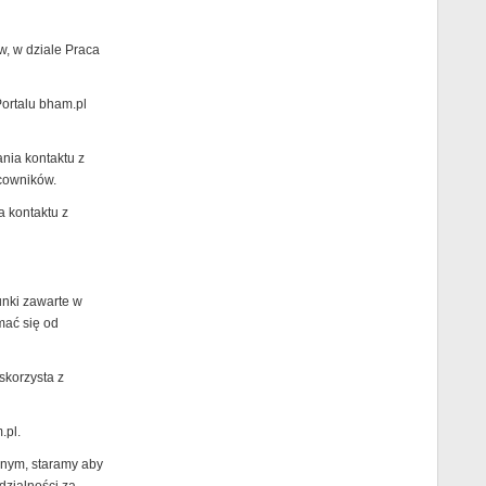
w, w dziale Praca
Portalu bham.pl
ania kontaktu z
cowników.
a kontaktu z
unki zawarte w
mać się od
skorzysta z
.pl.
jnym, staramy aby