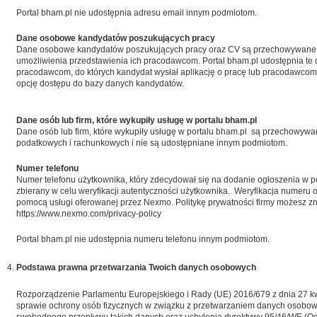
Portal bham.pl nie udostępnia adresu email innym podmiotom.
Dane osobowe kandydatów poszukujących pracy
Dane osobowe kandydatów poszukujących pracy oraz CV są przechowywane 
umożliwienia przedstawienia ich pracodawcom. Portal bham.pl udostępnia te
pracodawcom, do których kandydat wysłał aplikację o pracę lub pracodawcom, 
opcję dostępu do bazy danych kandydatów.
Dane osób lub firm, które wykupiły usługę w portalu bham.pl
Dane osób lub firm, które wykupiły usługę w portalu bham.pl są przechowyw
podatkowych i rachunkowych i nie są udostępniane innym podmiotom.
Numer telefonu
Numer telefonu użytkownika, który zdecydował się na dodanie ogłoszenia w po
zbierany w celu weryfikacji autentyczności użytkownika. Weryfikacja numeru 
pomocą usługi oferowanej przez Nexmo. Politykę prywatności firmy możesz zn
https://www.nexmo.com/privacy-policy
Portal bham.pl nie udostępnia numeru telefonu innym podmiotom.
Podstawa prawna przetwarzania Twoich danych osobowych
Rozporządzenie Parlamentu Europejskiego i Rady (UE) 2016/679 z dnia 27 kw
sprawie ochrony osób fizycznych w związku z przetwarzaniem danych osobow