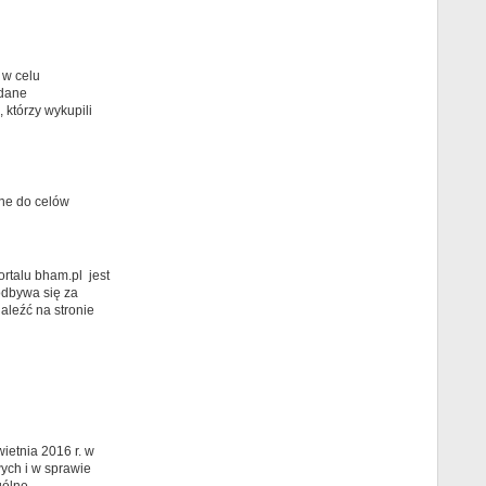
w celu
 dane
którzy wykupili
ane do celów
rtalu bham.pl jest
odbywa się za
aleźć na stronie
ietnia 2016 r. w
ych i w sprawie