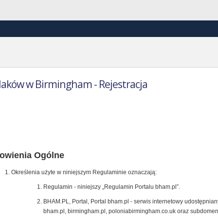
laków w Birmingham - Rejestracja
ulamin Portalu bham.pl
owienia Ogólne
Określenia użyte w niniejszym Regulaminie oznaczają:
Regulamin - niniejszy „Regulamin Portalu bham.pl”.
BHAM.PL, Portal, Portal bham.pl - serwis internetowy udostępni
bham.pl, birmingham.pl, poloniabirmingham.co.uk oraz subdome