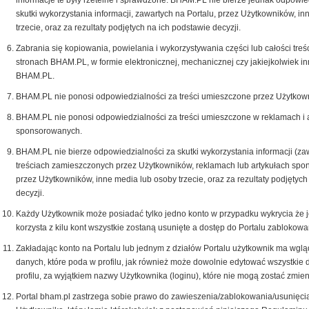
informacje te były rzetelne i sprawdzone. BHAM.PL nie bierze jednak odpowie
skutki wykorzystania informacji, zawartych na Portalu, przez Użytkowników, i
trzecie, oraz za rezultaty podjętych na ich podstawie decyzji.
Zabrania się kopiowania, powielania i wykorzystywania części lub całości treś
stronach BHAM.PL, w formie elektronicznej, mechanicznej czy jakiejkolwiek i
BHAM.PL.
BHAM.PL nie ponosi odpowiedzialności za treści umieszczone przez Użytkown
BHAM.PL nie ponosi odpowiedzialności za treści umieszczone w reklamach i 
sponsorowanych.
BHAM.PL nie bierze odpowiedzialności za skutki wykorzystania informacji (za
treściach zamieszczonych przez Użytkowników, reklamach lub artykułach spo
przez Użytkowników, inne media lub osoby trzecie, oraz za rezultaty podjętych
decyzji.
Każdy Użytkownik może posiadać tylko jedno konto w przypadku wykrycia że 
korzysta z kilu kont wszystkie zostaną usunięte a dostęp do Portalu zablokow
Zakładając konto na Portalu lub jednym z działów Portalu użytkownik ma wglą
danych, które poda w profilu, jak również może dowolnie edytować wszystkie
profilu, za wyjątkiem nazwy Użytkownika (loginu), które nie mogą zostać zmien
Portal bham.pl zastrzega sobie prawo do zawieszenia/zablokowania/usunięci