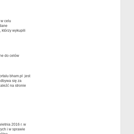
w celu
 dane
którzy wykupili
ane do celów
rtalu bham.pl jest
odbywa się za
aleźć na stronie
ietnia 2016 r. w
ych i w sprawie