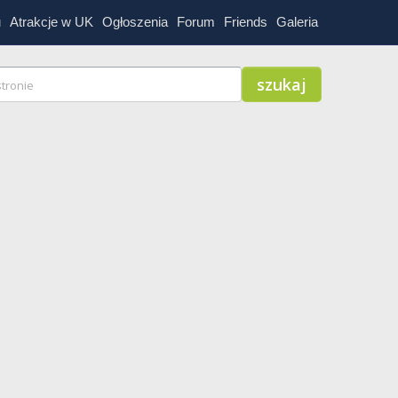
u
Atrakcje w UK
Ogłoszenia
Forum
Friends
Galeria