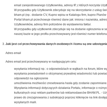
email zarejestrowanego Użytkownika, adresy IP, z których korzysta Użyt
W przypadku gdy Użytkownik zdecyduje się na skorzystanie z usług św
bham.pl (np.: dodanie CV, Kupno wpisu w Katalogu firm, kupno Planów 
Portal bham.pl przechowuje również dane jak: imiona i nazwiska, adres
Użytkowników, adresy firm potrzebne do wystawienia faktur.
W przypadku gdy użytkownik zdecyduje się na dodanie ogłoszenia w s
naszej bazie w jego profilu przechowywany jest również numer telefonu
Jaki jest cel przechowywania danych osobowych i komu są one udostępni
Adres email
Adres email jest przechowywany w następującym celu:
wysyłania informacji np.: o odpowiedziach w wątkach na forum, które w
wysyłania powiadomień o otrzymanej prywatnej wiadomości lub powia
odpowiedzi na ogłoszenie
umożliwienia możliwości zresetowania hasła gdy zostanie zapomniane
Wysyłania informacji dotyczących działania Portalu, informacje o rożn
kulturalnych oraz reklam partnerów lub reklamodawców BHAM.PL. - Uż
prawo do zrezygnowania z subskrypcji poprzez kliknięcie na link dostę
wysyłanych maili.