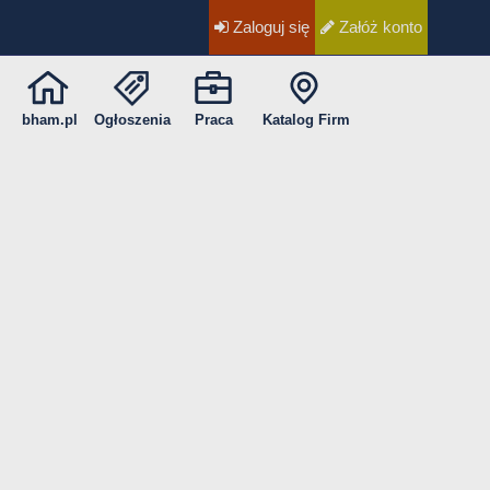
Zaloguj się
Załóż konto
bham.pl
Ogłoszenia
Praca
Katalog Firm