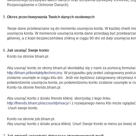
swobodnego przepływu takich danych oraz uchylenia dyrektywy 95/46/WE (O
Rozporządzenie o Ochronie Danych).
Okres przechowywania Twoich danych osobowych
Twoje dane przetwarzane są do momentu usunięcia konta. W każdej chwili mo
usunięcia konta. W momencie usunięcia konta dane przestają być przetwarza
głównej, a z kopii bezpieczeństwa znikną w ciągu 90 dni od daty usunięcia kon
Jak usunąć Swoje konto
Konto na stronie bham.pl.
Aby usunąć konto ze strony bham.pl skontaktuj się z nami za pomocą formul
http://bham.pl/kontakty/techniczny
. W przypadku gdy jesteś zalogowany podcz
zostanie usunięte w ciągu kilu dni. Jeśli nie będziesz zalogowany otrzymasz 
potwierdzenie usunięcia konta, po potwierdzeniu konto zostanie usunięte w cią
Konto na stronie friends.bham.pl.
Aby usunąć konto z działu friends kliknij skorzystaj z tego linku
http://friends.bham.pl/account/privacy/
i z rozwijanego menu Kto może oglądać m
Usuń swoje konto.
Konto na stronie job.bham.pl.
Aby usunąć konto z działo praca kliknij Usuń Swoje Konto w menu po lewej st