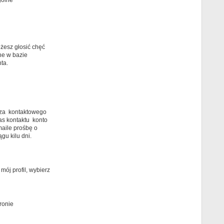
gólne
żesz głosić chęć
ne w bazie
ta.
arza kontaktowego
as kontaktu konto
maile prośbę o
gu kilu dni.
ój profil, wybierz
ronie