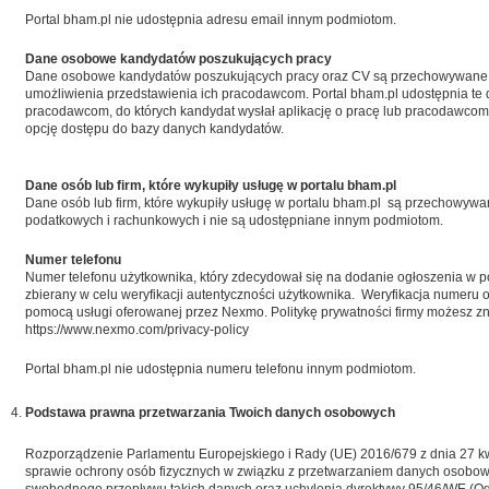
Portal bham.pl nie udostępnia adresu email innym podmiotom.
Dane osobowe kandydatów poszukujących pracy
Dane osobowe kandydatów poszukujących pracy oraz CV są przechowywane 
umożliwienia przedstawienia ich pracodawcom. Portal bham.pl udostępnia te
pracodawcom, do których kandydat wysłał aplikację o pracę lub pracodawcom, 
opcję dostępu do bazy danych kandydatów.
Dane osób lub firm, które wykupiły usługę w portalu bham.pl
Dane osób lub firm, które wykupiły usługę w portalu bham.pl są przechowyw
podatkowych i rachunkowych i nie są udostępniane innym podmiotom.
Numer telefonu
Numer telefonu użytkownika, który zdecydował się na dodanie ogłoszenia w po
zbierany w celu weryfikacji autentyczności użytkownika. Weryfikacja numeru 
pomocą usługi oferowanej przez Nexmo. Politykę prywatności firmy możesz zn
https://www.nexmo.com/privacy-policy
Portal bham.pl nie udostępnia numeru telefonu innym podmiotom.
Podstawa prawna przetwarzania Twoich danych osobowych
Rozporządzenie Parlamentu Europejskiego i Rady (UE) 2016/679 z dnia 27 kw
sprawie ochrony osób fizycznych w związku z przetwarzaniem danych osobow