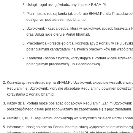
Usługi - ogół usług świadczonych przez BHAM.PL.
Plan - jest to rodzaj konta jakie oferuje BHAM.PL, dla Pracodawcó
dostępnym pod adresem job.bham.pl.
Użytkownik - każda osoba, która w jakikolwiek sposób korzysta z 
oraz Usług jakie oferuje Portal bham.pl.
Pracodawca - przedsiębiorca, korzystający z Portalu w celu uzysk
potencjalnymi kandydatami na swoich pracowników lub współpra
Kandydat - osoba fizyczna, korzystająca z Portalu w celu uzyskani
potencjalnym pracodawcą lub zleceniodawcą.
Korzystając i rejestrując się na BHAM.PL Użytkownik akceptuje wszystkie war
Regulaminie. Użytkownik, który nie akceptuje Regulaminu powinien powstrzy
korzystania z Portalu bham.pl.
Każdy dział Portalu może posiadać dodatkowy Regulamin. Zanim Użytkownik 
poszczególnego działu jest zobowiązany do zapoznania się z jego zasadami.
Punkty I, II, III, IX Regulaminu obowiązują we wszystkich działach Portalu bham
Informacje udostępniane na Portalu bham.pl służą wyłącznie celom informacy