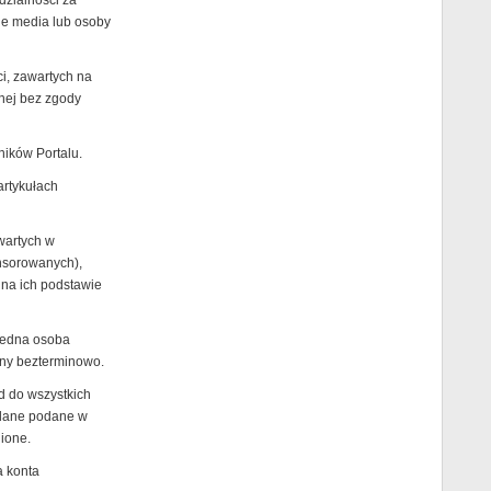
dzialności za
nne media lub osoby
ci, zawartych na
nnej bez zgody
ików Portalu.
artykułach
wartych w
nsorowanych),
 na ich podstawie
jedna osoba
any bezterminowo.
d do wszystkich
 dane podane w
ione.
a konta