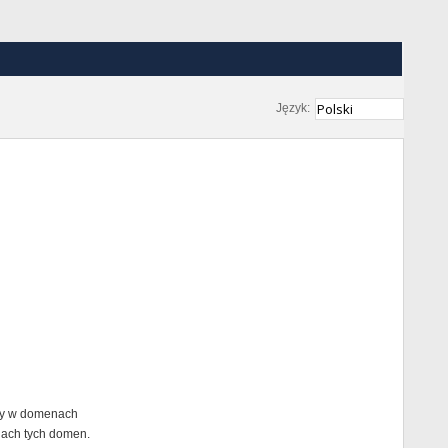
Język:
any w domenach
nach tych domen.