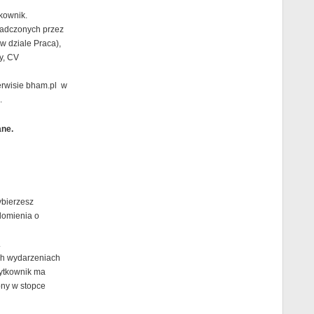
kownik.
iadczonych przez
w dziale Praca),
y, CV
erwisie bham.pl w
.
ane.
ybierzesz
domienia o
.
ych wydarzeniach
ytkownik ma
pny w stopce