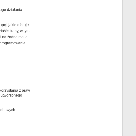
.
ego działania
cji jakie oferuje
ość strony, w tym
ł na żadne maile
 oprogramowania
orzystania z praw
 utworzonego
osobowych.