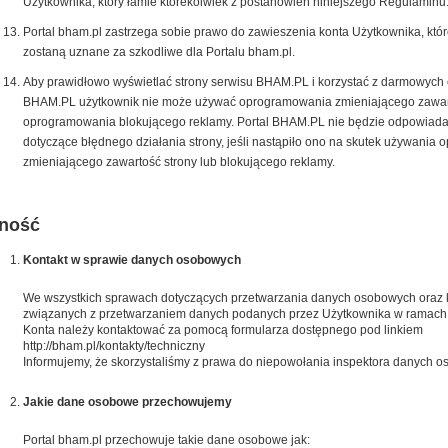
Użytkownika, który łamie którekolwiek z postanowień niniejszego Regulaminu
Portal bham.pl zastrzega sobie prawo do zawieszenia konta Użytkownika, któr
zostaną uznane za szkodliwe dla Portalu bham.pl.
Aby prawidłowo wyświetlać strony serwisu BHAM.PL i korzystać z darmowych op
BHAM.PL użytkownik nie może używać oprogramowania zmieniającego zawart
oprogramowania blokującego reklamy. Portal BHAM.PL nie będzie odpowiada
dotyczące błędnego działania strony, jeśli nastąpiło ono na skutek używania
zmieniającego zawartość strony lub blokującego reklamy.
ność
Kontakt w sprawie danych osobowych
We wszystkich sprawach dotyczących przetwarzania danych osobowych oraz k
związanych z przetwarzaniem danych podanych przez Użytkownika w ramach
Konta należy kontaktować za pomocą formularza dostępnego pod linkiem
http://bham.pl/kontakty/techniczny
Informujemy, że skorzystaliśmy z prawa do niepowołania inspektora danych 
Jakie dane osobowe przechowujemy
Portal bham.pl przechowuje takie dane osobowe jak: