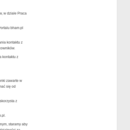
w, w dziale Praca
Portalu bham.pl
ania kontaktu z
cowników.
a kontaktu z
unki zawarte w
mać się od
skorzysta z
.pl.
jnym, staramy aby