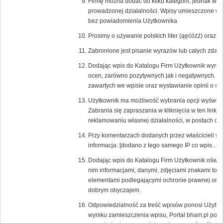
Firmę można dodać do kilku kategorii, jednak w
prowadzonej działalności. Wpisy umieszczone w ni
bez powiadomienia Użytkownika
Prosimy o używanie polskich liter (ąęćóżź) oraz
Zabronione jest pisanie wyrazów lub całych zd
Dodając wpis do Katalogu Firm Użytkownik wyraża
ocen, zarówno pozytywnych jak i negatywnych. 
zawartych we wpisie oraz wystawianie opinii o s
Użytkownik ma możliwość wybrania opcji wyświetlaj
Zabrania się zapraszania w kliknięcia w ten link 
reklamowaniu własnej działalności, w postach or
Przy komentarzach dodanych przez właścicieli w
informacja: [dodano z tego samego IP co wpis....].
Dodając wpis do Katalogu Firm Użytkownik oświa
nim informacjami, danymi, zdjęciami znakami tow
elementami podlegającymi ochronie prawnej oraz,
dobrym obyczajem.
Odpowiedzialność za treść wpisów ponosi Użytkow
wyniku zamieszczenia wpisu, Portal bham.pl poni