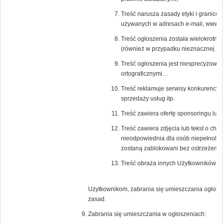
Treść narusza zasady etyki i granice
używanych w adresach e-mail, www a 
Treść ogłoszenia została wielokrotni
(również w przypadku nieznacznej zm
Treść ogłoszenia jest niesprecyzowa
ortograficznymi…
Treść reklamuje serwisy konkurencyjn
sprzedaży usług itp.
Treść zawiera ofertę sponsoringu lub
Treść zawiera zdjęcia lub tekst o char
nieodpowiednia dla osób niepełnoletn
zostaną zablokowani bez ostrzeżenia
Treść obraża innych Użytkowników Po
Użytkownikom, zabrania się umieszczania ogłosz
zasad.
Zabrania się umieszczania w ogłoszeniach: