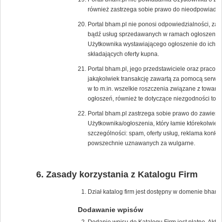
również zastrzega sobie prawo do nieodpowiadan
Portal bham.pl nie ponosi odpowiedzialności, za 
bądź usług sprzedawanych w ramach ogłoszenia, p
Użytkownika wystawiającego ogłoszenie do ich s
składających oferty kupna.
Portal bham.pl, jego przedstawiciele oraz pracow
jakąkolwiek transakcję zawartą za pomocą serwis
w to m.in. wszelkie roszczenia związane z towar
ogłoszeń, również te dotyczące niezgodności tow
Portal bham.pl zastrzega sobie prawo do zawiesz
Użytkownika/ogłoszenia, który łamie którekolwie
szczególności: spam, oferty usług, reklama konk
powszechnie uznawanych za wulgarne.
Zasady korzystania z Katalogu Firm
Dział katalog firm jest dostępny w domenie bham.p
Dodawanie wpisów