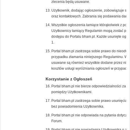
zlecenia będą usuwane.
Użytkownik, dodając ogłoszenie, zobowiązuje s
oraz kontaktowych. Zabrania się podawania dany
Wszystkie ogłoszenia łamiące którąkolwiek z pow
Użytkownicy łamiący Regulamin mogą zostać poz
dostępu do Portalu bham.pl. Każde usunięte ogło
1.
Portal bham.pl zastrzega sobie prawo do nieodw
przypadku złamania niniejszego Regulaminu. W 
usuwane są również wszystkie dodane przez niego
kosztów usługi wyróżniania ogłoszeń w przypadk
Korzystanie z Ogłoszeń
Portal bham.pl nie bierze odpowiedzialności za t
pomiędzy Użytkownikami.
Portal bham.pl zastrzega sobie prawo usunięcia/
bez powiadomienia Użytkownika.
Portal bham.pl nie odpowiada na pytania dotycz
Forum.
Portal bham.pl nie powiadamia Użytkownika o zł