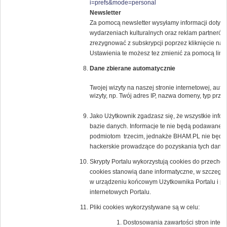
i=prefs&mode=personal
Newsletter
Za pomocą newsletter wysyłamy informacji dotyczą
wydarzeniach kulturalnych oraz reklam partne
zrezygnować z subskrypcji poprzez kliknięcie na l
Ustawienia te możesz tez zmienić za pomocą lin
Dane zbierane automatycznie
Twojej wizyty na naszej stronie internetowej, au
wizyty, np. Twój adres IP, nazwa domeny, typ przeg
Jako Użytkownik zgadzasz się, że wszystkie inf
bazie danych. Informacje te nie będą podawane 
podmiotom trzecim, jednakże BHAM.PL nie będzi
hackerskie prowadzące do pozyskania tych danyc
Skrypty Portalu wykorzystują cookies do przechow
cookies stanowią dane informatyczne, w szczegól
w urządzeniu końcowym Użytkownika Portalu i prz
internetowych Portalu.
Pliki cookies wykorzystywane są w celu:
Dostosowania zawartości stron intern