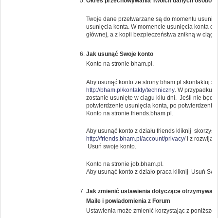
Okres przechowywania Twoich danych osobow
Twoje dane przetwarzane są do momentu usunięci
usunięcia konta. W momencie usunięcia konta da
głównej, a z kopii bezpieczeństwa znikną w ciągu 
Jak usunąć Swoje konto
Konto na stronie bham.pl.
Aby usunąć konto ze strony bham.pl skontaktuj s
http://bham.pl/kontakty/techniczny
. W przypadku g
zostanie usunięte w ciągu kilu dni. Jeśli nie bę
potwierdzenie usunięcia konta, po potwierdzeniu k
Konto na stronie friends.bham.pl.
Aby usunąć konto z działu friends kliknij skorzysta
http://friends.bham.pl/account/privacy/
i z rozwija
Usuń swoje konto.
Konto na stronie job.bham.pl.
Aby usunąć konto z działo praca kliknij Usuń Swo
Jak zmienić ustawienia dotyczące otrzymywany
Maile i powiadomienia z Forum
Ustawienia może zmienić korzystając z poniższeg