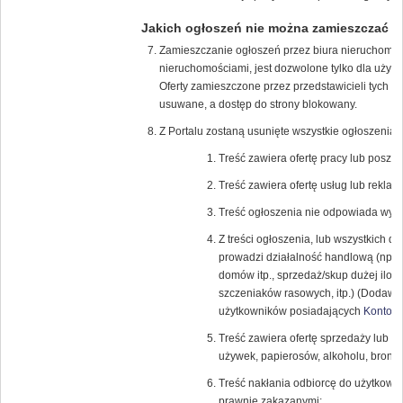
Jakich ogłoszeń nie można zamieszczać
Zamieszczanie ogłoszeń przez biura nieruchomości
nieruchomościami, jest dozwolone tylko dla uży
Oferty zamieszczone przez przedstawicieli tych f
usuwane, a dostęp do strony blokowany.
Z Portalu zostaną usunięte wszystkie ogłoszenia, 
Treść zawiera ofertę pracy lub poszuk
Treść zawiera ofertę usług lub reklamę
Treść ogłoszenia nie odpowiada wybra
Z treści ogłoszenia, lub wszystkich 
prowadzi działalność handlową (np.: 
domów itp., sprzedaż/skup dużej iloś
szczeniaków rasowych, itp.) (Dodawan
użytkowników posiadających
Konto K
Treść zawiera ofertę sprzedaży lub k
używek, papierosów, alkoholu, broni (r
Treść nakłania odbiorcę do użytkowa
prawnie zakazanymi;