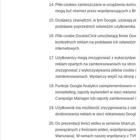
Pliki cookies zamieszczane w urządzeniu końcow
mogą być również przez współpracujących z BH
Dostawcy zewnętrzni, w tym Google, używają plik
podstawie poprzednich odwiedzin użytkownika w 
Pliki cookie DoubleClick umożliwiają firmie Goog
konkretnych reklam na podstawie ich odwiedzin w T
internetowych.
Użytkownicy mogą zrezygnować z wykorzystywania
reklam opartych na zainteresowaniach na stronie
zrezygnować z wykorzystywania plików cookie inn
zainteresowaniach. Wystarczy wejść na stronę
ab
Funkcje Google Analytics zaimplementowano na p
remarketing, raporty wyświetleń w sieci reklamow
Campaign Manager lub raporty zainteresowań i d
Użytkownik ma możliwość zrezygnowania z usługi 
dostosowania reklam w sieci reklamowej Google
Do prezentacji treści wideo w serwisie bham.pl, a
powiązanych z treściami wideo, współpracujemy z
Warszawa). W ramach naszej współpracy z TVN u