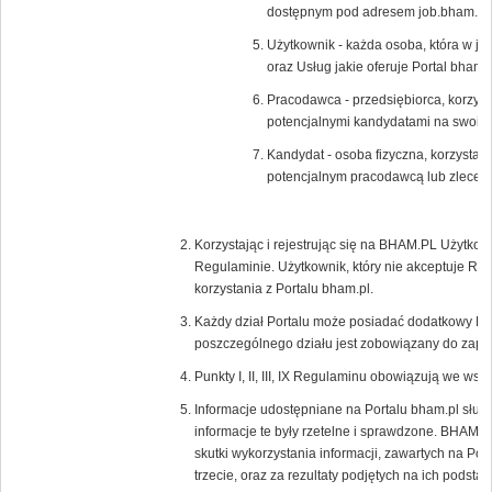
dostępnym pod adresem job.bham.pl.
Użytkownik - każda osoba, która w ja
oraz Usług jakie oferuje Portal bham.p
Pracodawca - przedsiębiorca, korzysta
potencjalnymi kandydatami na swoic
Kandydat - osoba fizyczna, korzystają
potencjalnym pracodawcą lub zlecen
Korzystając i rejestrując się na BHAM.PL Użytkow
Regulaminie. Użytkownik, który nie akceptuje Re
korzystania z Portalu bham.pl.
Każdy dział Portalu może posiadać dodatkowy Re
poszczególnego działu jest zobowiązany do zapoz
Punkty I, II, III, IX Regulaminu obowiązują we wsz
Informacje udostępniane na Portalu bham.pl służ
informacje te były rzetelne i sprawdzone. BHAM.P
skutki wykorzystania informacji, zawartych na Por
trzecie, oraz za rezultaty podjętych na ich podstaw