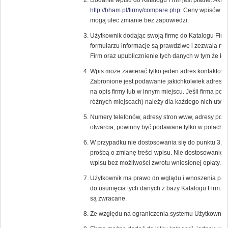
Dodanie wpisu do Katalogu Firm jest płatne. Aktu
http://bham.pl/firmy/compare.php
. Ceny wpisów or
mogą ulec zmianie bez zapowiedzi.
Użytkownik dodając swoją firmę do Katalogu Fir
formularzu informacje są prawdziwe i zezwala n
Firm oraz upublicznienie tych danych w tym że ka
Wpis może zawierać tylko jeden adres kontaktowy
Zabronione jest podawanie jakichkolwiek adresó
na opis firmy lub w innym miejscu. Jeśli firma pos
różnych miejscach) należy dla każdego nich utwor
Numery telefonów, adresy stron www, adresy pocz
otwarcia, powinny być podawane tylko w polach p
W przypadku nie dostosowania się do punktu 3, 
prośbą o zmianę treści wpisu. Nie dostosowanie 
wpisu bez możliwości zwrotu wniesionej opłaty.
Użytkownik ma prawo do wglądu i wnoszenia popr
do usunięcia tych danych z bazy Katalogu Firm. 
są zwracane.
Ze względu na ograniczenia systemu Użytkownik 