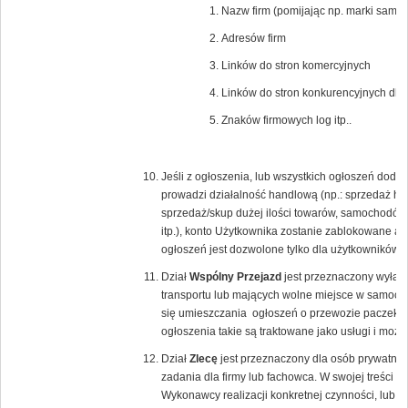
Nazw firm (pomijając np. marki samoc
Adresów firm
Linków do stron komercyjnych
Linków do stron konkurencyjnych dla
Znaków firmowych log itp..
Jeśli z ogłoszenia, lub wszystkich ogłoszeń dod
prowadzi działalność handlową (np.: sprzedaż hur
sprzedaż/skup dużej ilości towarów, samochodów
itp.), konto Użytkownika zostanie zablokowane a 
ogłoszeń jest dozwolone tylko dla użytkowników
Dział
Wspólny Przejazd
jest przeznaczony wyłącz
transportu lub mających wolne miejsce w samoch
się umieszczania ogłoszeń o przewozie paczek lu
ogłoszenia takie są traktowane jako usługi i moż
Dział
Zlecę
jest przeznaczony dla osób prywatnyc
zadania dla firmy lub fachowca. W swojej treści 
Wykonawcy realizacji konkretnej czynności, lub 