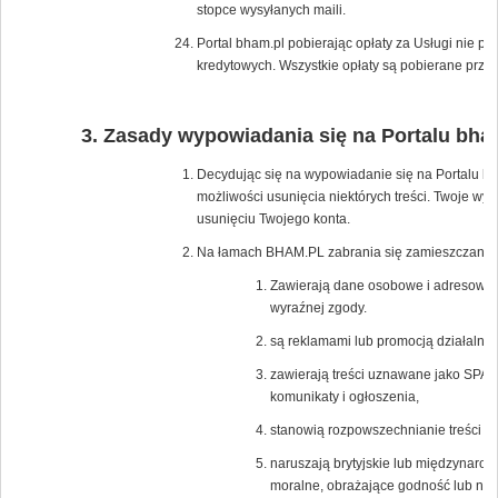
stopce wysyłanych maili.
Portal bham.pl pobierając opłaty za Usługi nie p
kredytowych. Wszystkie opłaty są pobierane przez
Zasady wypowiadania się na Portalu bha
Decydując się na wypowiadanie się na Portalu bh
możliwości usunięcia niektórych treści. Twoje wy
usunięciu Twojego konta.
Na łamach BHAM.PL zabrania się zamieszczania tr
Zawierają dane osobowe i adresowe os
wyraźnej zgody.
są reklamami lub promocją działalnośc
zawierają treści uznawane jako SPAM
komunikaty i ogłoszenia,
stanowią rozpowszechnianie treści po
naruszają brytyjskie lub międzynaro
moralne, obrażające godność lub nar