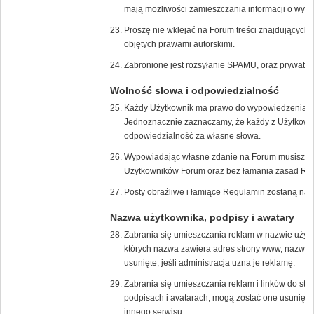
mają możliwości zamieszczania informacji o wyda
Proszę nie wklejać na Forum treści znajdujących s
objętych prawami autorskimi.
Zabronione jest rozsyłanie SPAMU, oraz prywatn
Wolność słowa i odpowiedzialność
Każdy Użytkownik ma prawo do wypowiedzenia s
Jednoznacznie zaznaczamy, że każdy z Użytkown
odpowiedzialność za własne słowa.
Wypowiadając własne zdanie na Forum musisz zrob
Użytkowników Forum oraz bez łamania zasad Re
Posty obraźliwe i łamiące Regulamin zostaną nat
Nazwa użytkownika, podpisy i awatary
Zabrania się umieszczania reklam w nazwie użyt
których nazwa zawiera adres strony www, nazwę f
usunięte, jeśli administracja uzna je reklamę.
Zabrania się umieszczania reklam i linków do str
podpisach i avatarach, mogą zostać one usunięte,
innego serwisu.