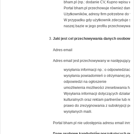
bham.pl (np.: dodanie CV, Kupno wpisu w K
Portal bham.pl przechowuje również dane j
Użytkowników, adresy firm potrzebne do wys
W przypadku gdy użytkownik zdecyduje się
naszej bazie w jego profilu przechowywany 
Jaki jest cel przechowywania danych osobowyc
Adres email
Adres email jest przechowywany w następującym 
wysyłania informacji np.: o odpowiedziach 
wysyłania powiadomień o otrzymanej pryw
odpowiedzi na ogłoszenie
umożliwienia możliwości zresetowania has
Wysyłania informacji dotyczących działania
kulturalnych oraz reklam partnerów lub 
prawo do zrezygnowania z subskrypcji popr
wysyłanych maili.
Portal bham.pl nie udostępnia adresu email inny
Dane osobowe kandydatów poszukujących pra