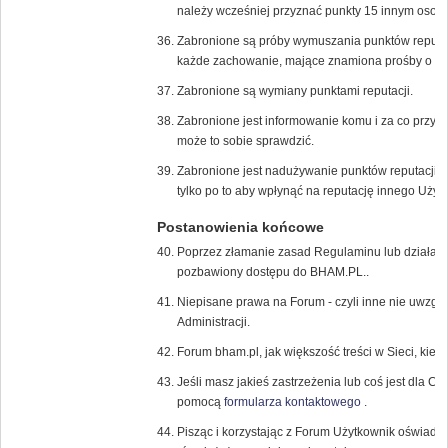
należy wcześniej przyznać punkty 15 innym osob
Zabronione są próby wymuszania punktów reputac
każde zachowanie, mające znamiona prośby o dod
Zabronione są wymiany punktami reputacji.
Zabronione jest informowanie komu i za co przyzn
może to sobie sprawdzić.
Zabronione jest nadużywanie punktów reputacji, 
tylko po to aby wpłynąć na reputację innego Użyt
Postanowienia końcowe
Poprzez złamanie zasad Regulaminu lub działani
pozbawiony dostępu do BHAM.PL..
Niepisane prawa na Forum - czyli inne nie uwzglę
Administracji.
Forum bham.pl, jak większość treści w Sieci, kier
Jeśli masz jakieś zastrzeżenia lub coś jest dla Ci
pomocą
formularza kontaktowego
.
Pisząc i korzystając z Forum Użytkownik oświadc