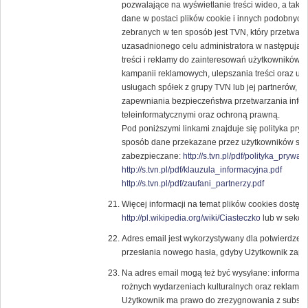
pozwalające na wyświetlanie treści wideo, a tak
dane w postaci plików cookie i innych podobnych 
zebranych w ten sposób jest TVN, który przetwar
uzasadnionego celu administratora w następują
treści i reklamy do zainteresowań użytkowników, 
kampanii reklamowych, ulepszania treści oraz usł
usługach spółek z grupy TVN lub jej partnerów, 
zapewniania bezpieczeństwa przetwarzania infor
teleinformatycznymi oraz ochroną prawną.
Pod poniższymi linkami znajduje się polityka pry
sposób dane przekazane przez użytkowników ser
zabezpieczane:
http://s.tvn.pl/pdf/polityka_prywat
http://s.tvn.pl/pdf/klauzula_informacyjna.pdf
http://s.tvn.pl/pdf/zaufani_partnerzy.pdf
Więcej informacji na temat plików cookies dostęp
http://pl.wikipedia.org/wiki/Ciasteczko
lub w sekcji
Adres email jest wykorzystywany dla potwierdzenia
przesłania nowego hasła, gdyby Użytkownik zapom
Na adres email mogą też być wysyłane: informacje
rożnych wydarzeniach kulturalnych oraz reklam
Użytkownik ma prawo do zrezygnowania z subskryp