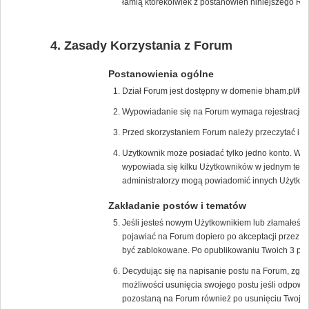
łamią którekolwiek z postanowień niniejszego Re
Zasady Korzystania z Forum
Postanowienia ogólne
Dział Forum jest dostępny w domenie bham.pl/for
Wypowiadanie się na Forum wymaga rejestracji na
Przed skorzystaniem Forum należy przeczytać i 
Użytkownik może posiadać tylko jedno konto. W p
wypowiada się kilku Użytkowników w jednym tem
administratorzy mogą powiadomić innych Użytkown
Zakładanie postów i tematów
Jeśli jesteś nowym Użytkownikiem lub złamałeś/
pojawiać na Forum dopiero po akceptacji przez m
być zablokowane. Po opublikowaniu Twoich 3 pos
Decydując się na napisanie postu na Forum, zgad
możliwości usunięcia swojego postu jeśli odpowie
pozostaną na Forum również po usunięciu Twojeg