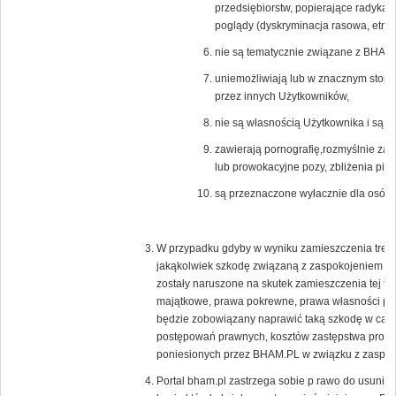
przedsiębiorstw, popierające radykal
poglądy (dyskryminacja rasowa, etnicz
nie są tematycznie związane z BHAM.
uniemożliwiają lub w znacznym stopni
przez innych Użytkowników,
nie są własnością Użytkownika i są c
zawierają pornografię,rozmyślnie zak
lub prowokacyjne pozy, zbliżenia pier
są przeznaczone wyłacznie dla osób 
W przypadku gdyby w wyniku zamieszczenia treści
jakąkolwiek szkodę związaną z zaspokojeniem uz
zostały naruszone na skutek zamieszczenia tej tr
majątkowe, prawa pokrewne, prawa własności prz
będzie zobowiązany naprawić taką szkodę w całoś
postępowań prawnych, kosztów zastępstwa proc
poniesionych przez BHAM.PL w związku z zaspoko
Portal bham.pl zastrzega sobie p rawo do usunięc