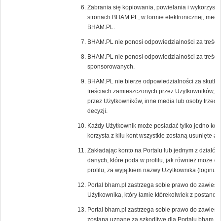
Zabrania się kopiowania, powielania i wykorzystyw
stronach BHAM.PL, w formie elektronicznej, mecha
BHAM.PL.
BHAM.PL nie ponosi odpowiedzialności za treści
BHAM.PL nie ponosi odpowiedzialności za treści 
sponsorowanych.
BHAM.PL nie bierze odpowiedzialności za skutki 
treściach zamieszczonych przez Użytkowników, r
przez Użytkowników, inne media lub osoby trzecie,
decyzji.
Każdy Użytkownik może posiadać tylko jedno kon
korzysta z kilu kont wszystkie zostaną usunięte 
Zakładając konto na Portalu lub jednym z działów
danych, które poda w profilu, jak również może 
profilu, za wyjątkiem nazwy Użytkownika (loginu),
Portal bham.pl zastrzega sobie prawo do zawiesz
Użytkownika, który łamie którekolwiek z postano
Portal bham.pl zastrzega sobie prawo do zawiesz
zostaną uznane za szkodliwe dla Portalu bham.pl