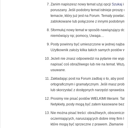
Zanim napiszesz nowy temat użyj opcji
Szukaj
i s
poruszany. Jeśli podobny temat istnieje proszę 
temacie, który już jest na Forum. Tematy powtarza
zablokowane lub połączone z innymi podobnymi 
Sformułuj nowy temat w sposób nawiązujący do tr
niemówiący np; pomocy, Uwaga....
Posty powinny być umieszczone w jednej najbardzi
Użytkownik założy kilka takich samych postów w 
Jeżeli nie znasz odpowiedzi na pytanie nie wypowi
napisać coś obraźliwego lub nie na temat. Wszys
usuwane.
Zakładając post na Forum zadbaj o to, aby post
ortograficznym i gramatycznym. Jeśli masz probl
lub skorzystać z dostępnych narzędzi sprawdzają
Prosimy nie pisać postów WIELKIMI literami. Tak
Netykiety, posty mogą być zatem kasowane bez u
Nie można pisać treści: obraźliwych, obsceniczny
oczerniających, naruszających dobre imię firm lub
które mogą być sprzeczne z prawem. Złamanie te