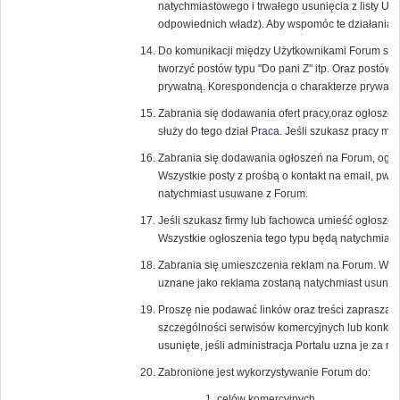
natychmiastowego i trwałego usunięcia z listy U
odpowiednich władz). Aby wspomóc te działania r
Do komunikacji między Użytkownikami Forum służ
tworzyć postów typu "Do pani Z" itp. Oraz postów
prywatną. Korespondencja o charakterze prywatn
Zabrania się dodawania ofert pracy,oraz ogłosze
służy do tego dział
Praca
. Jeśli szukasz pracy m
Zabrania się dodawania ogłoszeń na Forum, ogł
Wszystkie posty z prośbą o kontakt na email, pw, l
natychmiast usuwane z Forum.
Jeśli szukasz firmy lub fachowca umieść ogłoszen
Wszystkie ogłoszenia tego typu będą natychmias
Zabrania się umieszczenia reklam na Forum. Wszyst
uznane jako reklama zostaną natychmiast usunięt
Proszę nie podawać linków oraz treści zapraszaj
szczególności serwisów komercyjnych lub konku
usunięte, jeśli administracja Portalu uzna je za 
Zabronione jest wykorzystywanie Forum do:
celów komercyjnych