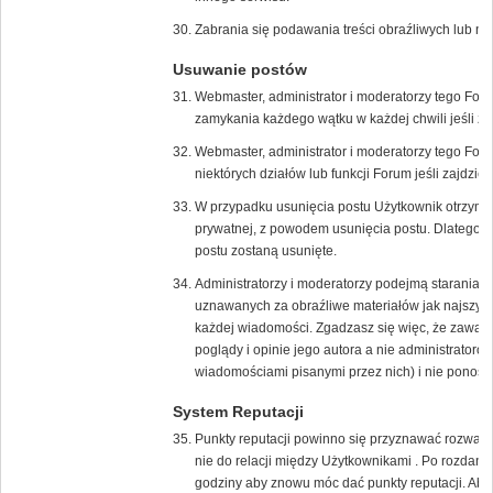
Zabrania się podawania treści obraźliwych lub n
Usuwanie postów
Webmaster, administrator i moderatorzy tego For
zamykania każdego wątku w każdej chwili jeśli zaj
Webmaster, administrator i moderatorzy tego Fo
niektórych działów lub funkcji Forum jeśli zajdzie 
W przypadku usunięcia postu Użytkownik otrzyma
prywatnej, z powodem usunięcia postu. Dlatego w
postu zostaną usunięte.
Administratorzy i moderatorzy podejmą starania 
uznawanych za obraźliwe materiałów jak najszybci
każdej wiadomości. Zgadzasz się więc, że zawar
poglądy i opinie jego autora a nie administrato
wiadomościami pisanymi przez nich) i nie ponoszą 
System Reputacji
Punkty reputacji powinno się przyznawać rozważni
nie do relacji między Użytkownikami . Po rozdani
godziny aby znowu móc dać punkty reputacji. Aby