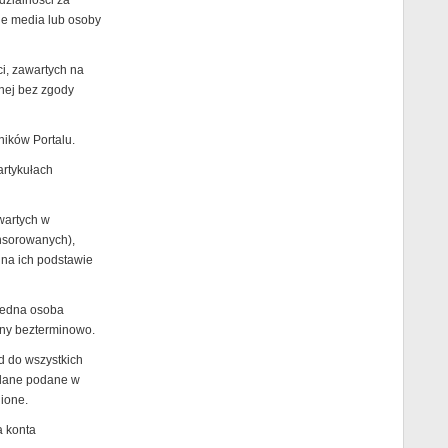
dzialności za
nne media lub osoby
ci, zawartych na
nnej bez zgody
ików Portalu.
artykułach
wartych w
nsorowanych),
 na ich podstawie
jedna osoba
any bezterminowo.
d do wszystkich
 dane podane w
ione.
a konta