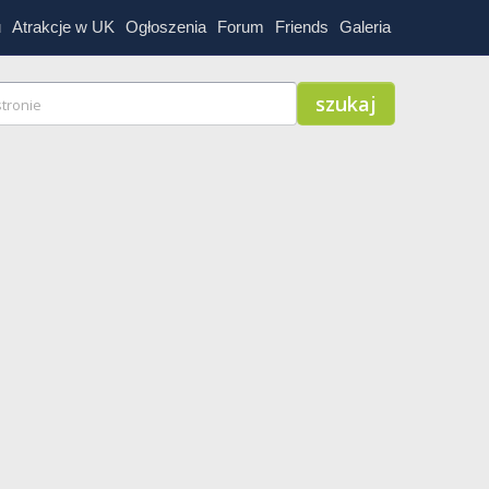
u
Atrakcje w UK
Ogłoszenia
Forum
Friends
Galeria