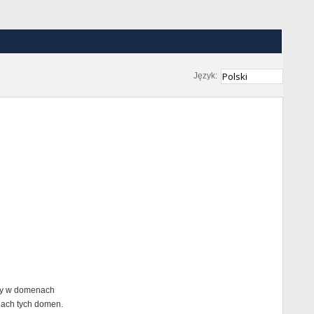
Język:
any w domenach
nach tych domen.