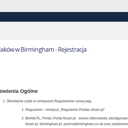
laków w Birmingham - Rejestracja
ulamin Portalu bham.pl
owienia Ogólne
Określenia użyte w niniejszym Regulaminie oznaczają:
Regulamin - niniejszy „Regulamin Portalu bham.pl”.
BHAM.PL, Portal, Portal bham.pl - serwis internetowy udostępni
bham.pl, birmingham.pl, poloniabirmingham.co.uk oraz subdome