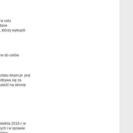
w celu
 dane
którzy wykupili
ane do celów
rtalu bham.pl jest
odbywa się za
aleźć na stronie
ietnia 2016 r. w
ych i w sprawie