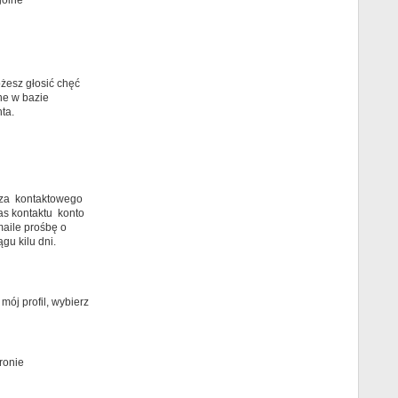
gólne
żesz głosić chęć
ne w bazie
ta.
arza kontaktowego
as kontaktu konto
maile prośbę o
gu kilu dni.
ój profil, wybierz
ronie