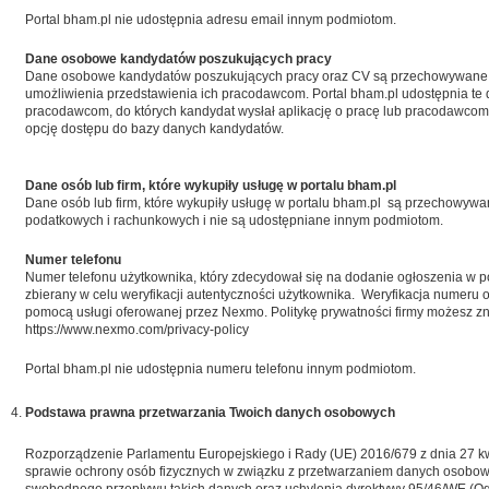
Portal bham.pl nie udostępnia adresu email innym podmiotom.
Dane osobowe kandydatów poszukujących pracy
Dane osobowe kandydatów poszukujących pracy oraz CV są przechowywane 
umożliwienia przedstawienia ich pracodawcom. Portal bham.pl udostępnia te
pracodawcom, do których kandydat wysłał aplikację o pracę lub pracodawcom, 
opcję dostępu do bazy danych kandydatów.
Dane osób lub firm, które wykupiły usługę w portalu bham.pl
Dane osób lub firm, które wykupiły usługę w portalu bham.pl są przechowyw
podatkowych i rachunkowych i nie są udostępniane innym podmiotom.
Numer telefonu
Numer telefonu użytkownika, który zdecydował się na dodanie ogłoszenia w po
zbierany w celu weryfikacji autentyczności użytkownika. Weryfikacja numeru 
pomocą usługi oferowanej przez Nexmo. Politykę prywatności firmy możesz zn
https://www.nexmo.com/privacy-policy
Portal bham.pl nie udostępnia numeru telefonu innym podmiotom.
Podstawa prawna przetwarzania Twoich danych osobowych
Rozporządzenie Parlamentu Europejskiego i Rady (UE) 2016/679 z dnia 27 kw
sprawie ochrony osób fizycznych w związku z przetwarzaniem danych osobow