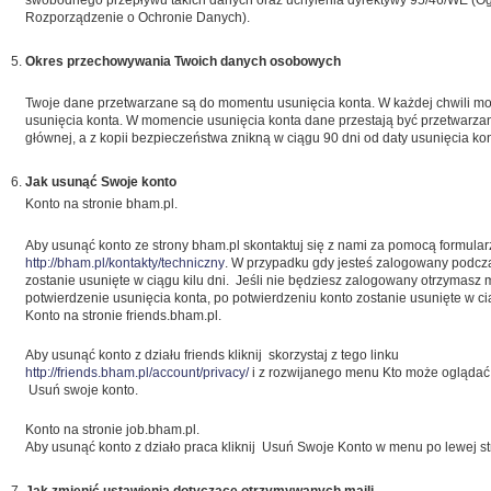
swobodnego przepływu takich danych oraz uchylenia dyrektywy 95/46/WE (O
Rozporządzenie o Ochronie Danych).
Okres przechowywania Twoich danych osobowych
Twoje dane przetwarzane są do momentu usunięcia konta. W każdej chwili mo
usunięcia konta. W momencie usunięcia konta dane przestają być przetwarza
głównej, a z kopii bezpieczeństwa znikną w ciągu 90 dni od daty usunięcia kon
Jak usunąć Swoje konto
Konto na stronie bham.pl.
Aby usunąć konto ze strony bham.pl skontaktuj się z nami za pomocą formul
http://bham.pl/kontakty/techniczny
. W przypadku gdy jesteś zalogowany podcz
zostanie usunięte w ciągu kilu dni. Jeśli nie będziesz zalogowany otrzymasz 
potwierdzenie usunięcia konta, po potwierdzeniu konto zostanie usunięte w cią
Konto na stronie friends.bham.pl.
Aby usunąć konto z działu friends kliknij skorzystaj z tego linku
http://friends.bham.pl/account/privacy/
i z rozwijanego menu Kto może oglądać m
Usuń swoje konto.
Konto na stronie job.bham.pl.
Aby usunąć konto z działo praca kliknij Usuń Swoje Konto w menu po lewej st