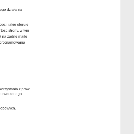
.
ego działania
cji jakie oferuje
ość strony, w tym
ł na żadne maile
 oprogramowania
orzystania z praw
 utworzonego
osobowych.