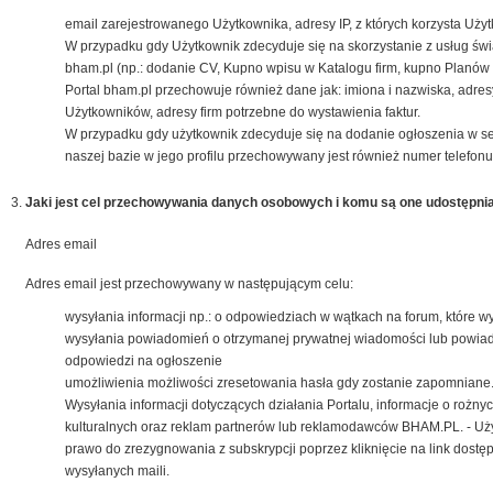
email zarejestrowanego Użytkownika, adresy IP, z których korzysta Użyt
W przypadku gdy Użytkownik zdecyduje się na skorzystanie z usług św
bham.pl (np.: dodanie CV, Kupno wpisu w Katalogu firm, kupno Planów 
Portal bham.pl przechowuje również dane jak: imiona i nazwiska, adres
Użytkowników, adresy firm potrzebne do wystawienia faktur.
W przypadku gdy użytkownik zdecyduje się na dodanie ogłoszenia w s
naszej bazie w jego profilu przechowywany jest również numer telefonu
Jaki jest cel przechowywania danych osobowych i komu są one udostępni
Adres email
Adres email jest przechowywany w następującym celu:
wysyłania informacji np.: o odpowiedziach w wątkach na forum, które w
wysyłania powiadomień o otrzymanej prywatnej wiadomości lub powia
odpowiedzi na ogłoszenie
umożliwienia możliwości zresetowania hasła gdy zostanie zapomniane
Wysyłania informacji dotyczących działania Portalu, informacje o rożn
kulturalnych oraz reklam partnerów lub reklamodawców BHAM.PL. - Uż
prawo do zrezygnowania z subskrypcji poprzez kliknięcie na link dostę
wysyłanych maili.