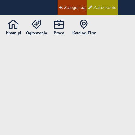
Zaloguj się
Załóż konto
bham.pl
Ogłoszenia
Praca
Katalog Firm