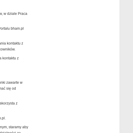
w, w dziale Praca
Portalu bham.pl
ania kontaktu z
cowników.
a kontaktu z
unki zawarte w
mać się od
skorzysta z
.pl.
jnym, staramy aby