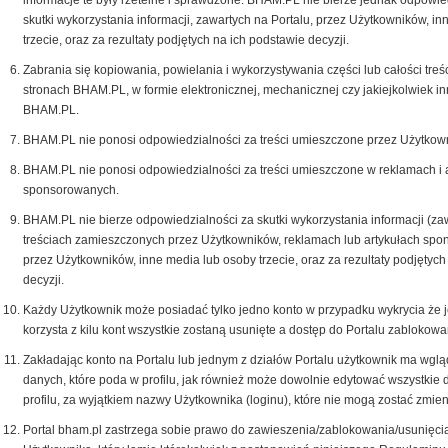
informacje te były rzetelne i sprawdzone. BHAM.PL nie bierze jednak odpowie
skutki wykorzystania informacji, zawartych na Portalu, przez Użytkowników, i
trzecie, oraz za rezultaty podjętych na ich podstawie decyzji.
Zabrania się kopiowania, powielania i wykorzystywania części lub całości treś
stronach BHAM.PL, w formie elektronicznej, mechanicznej czy jakiejkolwiek i
BHAM.PL.
BHAM.PL nie ponosi odpowiedzialności za treści umieszczone przez Użytkown
BHAM.PL nie ponosi odpowiedzialności za treści umieszczone w reklamach i 
sponsorowanych.
BHAM.PL nie bierze odpowiedzialności za skutki wykorzystania informacji (za
treściach zamieszczonych przez Użytkowników, reklamach lub artykułach spo
przez Użytkowników, inne media lub osoby trzecie, oraz za rezultaty podjętych
decyzji.
Każdy Użytkownik może posiadać tylko jedno konto w przypadku wykrycia że 
korzysta z kilu kont wszystkie zostaną usunięte a dostęp do Portalu zablokow
Zakładając konto na Portalu lub jednym z działów Portalu użytkownik ma wglą
danych, które poda w profilu, jak również może dowolnie edytować wszystkie
profilu, za wyjątkiem nazwy Użytkownika (loginu), które nie mogą zostać zmien
Portal bham.pl zastrzega sobie prawo do zawieszenia/zablokowania/usunięci