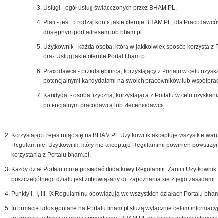
Usługi - ogół usług świadczonych przez BHAM.PL.
Plan - jest to rodzaj konta jakie oferuje BHAM.PL, dla Pracodawcó
dostępnym pod adresem job.bham.pl.
Użytkownik - każda osoba, która w jakikolwiek sposób korzysta z 
oraz Usług jakie oferuje Portal bham.pl.
Pracodawca - przedsiębiorca, korzystający z Portalu w celu uzysk
potencjalnymi kandydatami na swoich pracowników lub współpra
Kandydat - osoba fizyczna, korzystająca z Portalu w celu uzyskani
potencjalnym pracodawcą lub zleceniodawcą.
Korzystając i rejestrując się na BHAM.PL Użytkownik akceptuje wszystkie war
Regulaminie. Użytkownik, który nie akceptuje Regulaminu powinien powstrzy
korzystania z Portalu bham.pl.
Każdy dział Portalu może posiadać dodatkowy Regulamin. Zanim Użytkownik 
poszczególnego działu jest zobowiązany do zapoznania się z jego zasadami.
Punkty I, II, III, IX Regulaminu obowiązują we wszystkich działach Portalu bham
Informacje udostępniane na Portalu bham.pl służą wyłącznie celom informacy