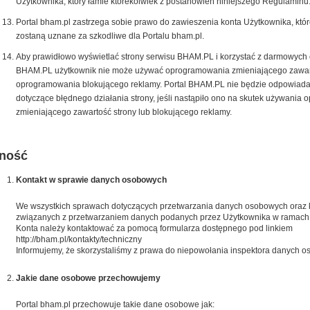
Użytkownika, który łamie którekolwiek z postanowień niniejszego Regulaminu
Portal bham.pl zastrzega sobie prawo do zawieszenia konta Użytkownika, któr
zostaną uznane za szkodliwe dla Portalu bham.pl.
Aby prawidłowo wyświetlać strony serwisu BHAM.PL i korzystać z darmowych op
BHAM.PL użytkownik nie może używać oprogramowania zmieniającego zawart
oprogramowania blokującego reklamy. Portal BHAM.PL nie będzie odpowiada
dotyczące błędnego działania strony, jeśli nastąpiło ono na skutek używania
zmieniającego zawartość strony lub blokującego reklamy.
ność
Kontakt w sprawie danych osobowych
We wszystkich sprawach dotyczących przetwarzania danych osobowych oraz k
związanych z przetwarzaniem danych podanych przez Użytkownika w ramach
Konta należy kontaktować za pomocą formularza dostępnego pod linkiem
http://bham.pl/kontakty/techniczny
Informujemy, że skorzystaliśmy z prawa do niepowołania inspektora danych 
Jakie dane osobowe przechowujemy
Portal bham.pl przechowuje takie dane osobowe jak: