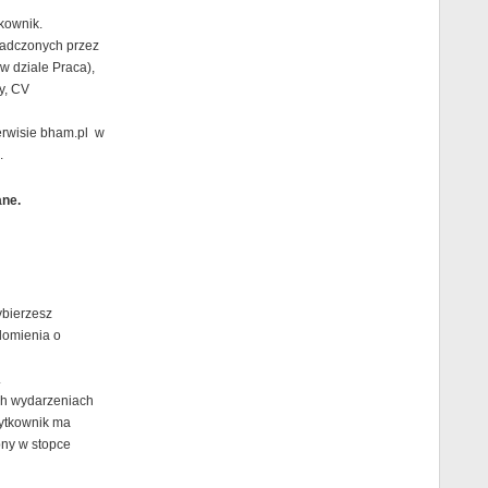
kownik.
iadczonych przez
w dziale Praca),
y, CV
erwisie bham.pl w
.
ane.
ybierzesz
domienia o
.
ych wydarzeniach
ytkownik ma
pny w stopce