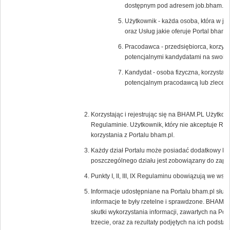
dostępnym pod adresem job.bham.pl.
Użytkownik - każda osoba, która w ja
oraz Usług jakie oferuje Portal bham.p
Pracodawca - przedsiębiorca, korzysta
potencjalnymi kandydatami na swoic
Kandydat - osoba fizyczna, korzystają
potencjalnym pracodawcą lub zlecen
Korzystając i rejestrując się na BHAM.PL Użytkow
Regulaminie. Użytkownik, który nie akceptuje Re
korzystania z Portalu bham.pl.
Każdy dział Portalu może posiadać dodatkowy Re
poszczególnego działu jest zobowiązany do zapoz
Punkty I, II, III, IX Regulaminu obowiązują we wsz
Informacje udostępniane na Portalu bham.pl służ
informacje te były rzetelne i sprawdzone. BHAM.P
skutki wykorzystania informacji, zawartych na Por
trzecie, oraz za rezultaty podjętych na ich podstaw