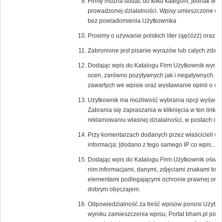
Firmę można dodać do kilku kategorii, jednak w
prowadzonej działalności. Wpisy umieszczone w ni
bez powiadomienia Użytkownika
Prosimy o używanie polskich liter (ąęćóżź) oraz
Zabronione jest pisanie wyrazów lub całych zd
Dodając wpis do Katalogu Firm Użytkownik wyraża
ocen, zarówno pozytywnych jak i negatywnych. 
zawartych we wpisie oraz wystawianie opinii o s
Użytkownik ma możliwość wybrania opcji wyświetlaj
Zabrania się zapraszania w kliknięcia w ten link 
reklamowaniu własnej działalności, w postach or
Przy komentarzach dodanych przez właścicieli w
informacja: [dodano z tego samego IP co wpis....].
Dodając wpis do Katalogu Firm Użytkownik oświa
nim informacjami, danymi, zdjęciami znakami tow
elementami podlegającymi ochronie prawnej oraz,
dobrym obyczajem.
Odpowiedzialność za treść wpisów ponosi Użytkow
wyniku zamieszczenia wpisu, Portal bham.pl poni