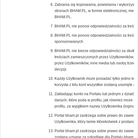
Zabrania się kopiowania, powielania i wykorzystyw
stronach BHAM.PL, w formie elektronicznej, mecha
BHAM.PL.
BHAM.PL nie ponosi odpowiedzialności za treści
BHAM.PL nie ponosi odpowiedzialności za treści 
sponsorowanych.
BHAM.PL nie bierze odpowiedzialności za skutki 
treściach zamieszczonych przez Użytkowników, r
przez Użytkowników, inne media lub osoby trzecie,
decyzji.
Każdy Użytkownik może posiadać tylko jedno kon
korzysta z kilu kont wszystkie zostaną usunięte 
Zakładając konto na Portalu lub jednym z działów
danych, które poda w profilu, jak również może 
profilu, za wyjątkiem nazwy Użytkownika (loginu),
Portal bham.pl zastrzega sobie prawo do zawiesz
Użytkownika, który łamie którekolwiek z postano
Portal bham.pl zastrzega sobie prawo do zawiesz
zostaną uznane za szkodliwe dla Portalu bham.pl