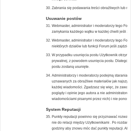
Zabrania się podawania treści obraźliwych lub n
Usuwanie postów
Webmaster, administrator i moderatorzy tego For
zamykania każdego wątku w każdej chwili jeśli zaj
Webmaster, administrator i moderatorzy tego Fo
niektórych działów lub funkcji Forum jeśli zajdzie 
W przypadku usunięcia postu Użytkownik otrzyma
prywatnej, z powodem usunięcia postu. Dlatego w
postu zostaną usunięte.
Administratorzy i moderatorzy podejmą starania 
uznawanych za obraźliwe materiałów jak najszybci
każdej wiadomości. Zgadzasz się więc, że zawar
poglądy i opinie jego autora a nie administrato
wiadomościami pisanymi przez nich) i nie ponoszą 
System Reputacji
Punkty reputacji powinno się przyznawać rozważni
nie do relacji między Użytkownikami . Po rozdani
godziny aby znowu móc dać punkty reputacji. Aby