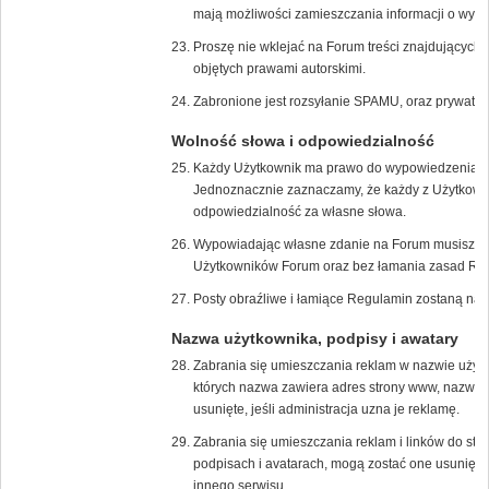
mają możliwości zamieszczania informacji o wyda
Proszę nie wklejać na Forum treści znajdujących s
objętych prawami autorskimi.
Zabronione jest rozsyłanie SPAMU, oraz prywatn
Wolność słowa i odpowiedzialność
Każdy Użytkownik ma prawo do wypowiedzenia s
Jednoznacznie zaznaczamy, że każdy z Użytkown
odpowiedzialność za własne słowa.
Wypowiadając własne zdanie na Forum musisz zrob
Użytkowników Forum oraz bez łamania zasad Re
Posty obraźliwe i łamiące Regulamin zostaną nat
Nazwa użytkownika, podpisy i awatary
Zabrania się umieszczania reklam w nazwie użyt
których nazwa zawiera adres strony www, nazwę f
usunięte, jeśli administracja uzna je reklamę.
Zabrania się umieszczania reklam i linków do str
podpisach i avatarach, mogą zostać one usunięte,
innego serwisu.