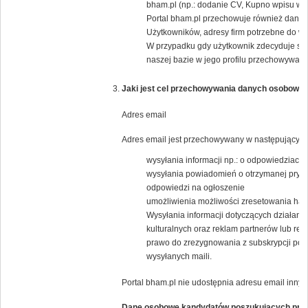
bham.pl (np.: dodanie CV, Kupno wpisu w K
Portal bham.pl przechowuje również dane j
Użytkowników, adresy firm potrzebne do wys
W przypadku gdy użytkownik zdecyduje się
naszej bazie w jego profilu przechowywany 
Jaki jest cel przechowywania danych osobowyc
Adres email
Adres email jest przechowywany w następującym 
wysyłania informacji np.: o odpowiedziach 
wysyłania powiadomień o otrzymanej pryw
odpowiedzi na ogłoszenie
umożliwienia możliwości zresetowania has
Wysyłania informacji dotyczących działania
kulturalnych oraz reklam partnerów lub 
prawo do zrezygnowania z subskrypcji popr
wysyłanych maili.
Portal bham.pl nie udostępnia adresu email inny
Dane osobowe kandydatów poszukujących pra