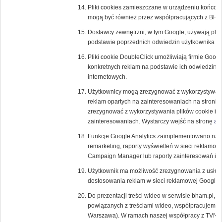
Pliki cookies zamieszczane w urządzeniu końcow
mogą być również przez współpracujących z BH
Dostawcy zewnętrzni, w tym Google, używają plik
podstawie poprzednich odwiedzin użytkownika w 
Pliki cookie DoubleClick umożliwiają firmie Goog
konkretnych reklam na podstawie ich odwiedzin w T
internetowych.
Użytkownicy mogą zrezygnować z wykorzystywania
reklam opartych na zainteresowaniach na stronie
zrezygnować z wykorzystywania plików cookie inn
zainteresowaniach. Wystarczy wejść na stronę
ab
Funkcje Google Analytics zaimplementowano na p
remarketing, raporty wyświetleń w sieci reklamow
Campaign Manager lub raporty zainteresowań i d
Użytkownik ma możliwość zrezygnowania z usługi 
dostosowania reklam w sieci reklamowej Google
Do prezentacji treści wideo w serwisie bham.pl, a
powiązanych z treściami wideo, współpracujemy z
Warszawa). W ramach naszej współpracy z TVN u