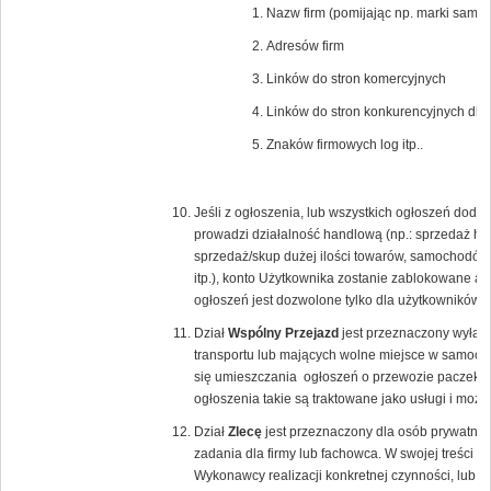
Nazw firm (pomijając np. marki samoc
Adresów firm
Linków do stron komercyjnych
Linków do stron konkurencyjnych dla
Znaków firmowych log itp..
Jeśli z ogłoszenia, lub wszystkich ogłoszeń dod
prowadzi działalność handlową (np.: sprzedaż hur
sprzedaż/skup dużej ilości towarów, samochodów
itp.), konto Użytkownika zostanie zablokowane a 
ogłoszeń jest dozwolone tylko dla użytkowników
Dział
Wspólny Przejazd
jest przeznaczony wyłącz
transportu lub mających wolne miejsce w samoch
się umieszczania ogłoszeń o przewozie paczek lu
ogłoszenia takie są traktowane jako usługi i moż
Dział
Zlecę
jest przeznaczony dla osób prywatnyc
zadania dla firmy lub fachowca. W swojej treści 
Wykonawcy realizacji konkretnej czynności, lub 