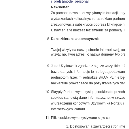
i=prefs&mode=personal
Newsletter
Za pomocą newsletter wysyłamy informacji dotyczą
wydarzeniach kulturalnych oraz reklam partne
zrezygnować z subskrypcji poprzez kliknięcie na l
Ustawienia te możesz tez zmienić za pomocą lin
Dane zbierane automatycznie
Twojej wizyty na naszej stronie internetowej, au
wizyty, np. Twój adres IP, nazwa domeny, typ przeg
Jako Użytkownik zgadzasz się, że wszystkie inf
bazie danych. Informacje te nie będą podawane 
podmiotom trzecim, jednakże BHAM.PL nie będzi
hackerskie prowadzące do pozyskania tych danyc
Skrypty Portalu wykorzystują cookies do przechow
cookies stanowią dane informatyczne, w szczegól
w urządzeniu końcowym Użytkownika Portalu i prz
internetowych Portalu.
Pliki cookies wykorzystywane są w celu:
Dostosowania zawartości stron intern