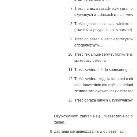
Treść narusza zasady etyki i granice
używanych w adresach e-mail, www a 
Treść ogłoszenia została wielokrotni
(również w przypadku nieznacznej zm
Treść ogłoszenia jest niesprecyzowa
ortograficznymi…
Treść reklamuje serwisy konkurencyjn
sprzedaży usług itp.
Treść zawiera ofertę sponsoringu lub
Treść zawiera zdjęcia lub tekst o char
nieodpowiednia dla osób niepełnoletn
zostaną zablokowani bez ostrzeżenia
Treść obraża innych Użytkowników Po
Użytkownikom, zabrania się umieszczania ogłosz
zasad.
Zabrania się umieszczania w ogłoszeniach: