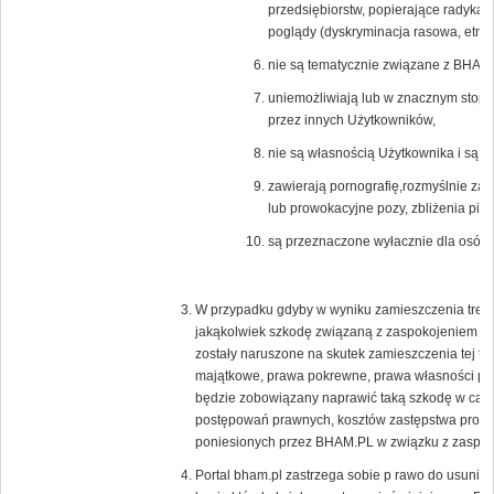
przedsiębiorstw, popierające radykal
poglądy (dyskryminacja rasowa, etnicz
nie są tematycznie związane z BHAM.
uniemożliwiają lub w znacznym stopni
przez innych Użytkowników,
nie są własnością Użytkownika i są c
zawierają pornografię,rozmyślnie zak
lub prowokacyjne pozy, zbliżenia pier
są przeznaczone wyłacznie dla osób 
W przypadku gdyby w wyniku zamieszczenia treści
jakąkolwiek szkodę związaną z zaspokojeniem uz
zostały naruszone na skutek zamieszczenia tej tr
majątkowe, prawa pokrewne, prawa własności prz
będzie zobowiązany naprawić taką szkodę w całoś
postępowań prawnych, kosztów zastępstwa proc
poniesionych przez BHAM.PL w związku z zaspoko
Portal bham.pl zastrzega sobie p rawo do usunięc