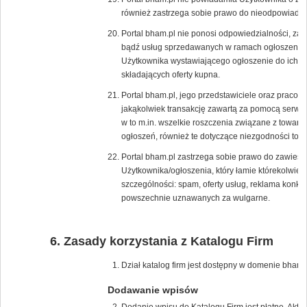
również zastrzega sobie prawo do nieodpowiadan
Portal bham.pl nie ponosi odpowiedzialności, za 
bądź usług sprzedawanych w ramach ogłoszenia, p
Użytkownika wystawiającego ogłoszenie do ich s
składających oferty kupna.
Portal bham.pl, jego przedstawiciele oraz pracow
jakąkolwiek transakcję zawartą za pomocą serwis
w to m.in. wszelkie roszczenia związane z towar
ogłoszeń, również te dotyczące niezgodności tow
Portal bham.pl zastrzega sobie prawo do zawiesz
Użytkownika/ogłoszenia, który łamie którekolwie
szczególności: spam, oferty usług, reklama konk
powszechnie uznawanych za wulgarne.
Zasady korzystania z Katalogu Firm
Dział katalog firm jest dostępny w domenie bham.p
Dodawanie wpisów