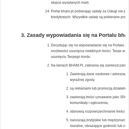
stopce wysyłanych maili.
Portal bham.pl pobierając opłaty za Usługi nie p
kredytowych. Wszystkie opłaty są pobierane przez
Zasady wypowiadania się na Portalu bha
Decydując się na wypowiadanie się na Portalu bh
możliwości usunięcia niektórych treści. Twoje wy
usunięciu Twojego konta.
Na łamach BHAM.PL zabrania się zamieszczania tr
Zawierają dane osobowe i adresowe os
wyraźnej zgody.
są reklamami lub promocją działalnośc
zawierają treści uznawane jako SPAM
komunikaty i ogłoszenia,
stanowią rozpowszechnianie treści po
naruszają brytyjskie lub międzynaro
moralne, obrażające godność lub nar