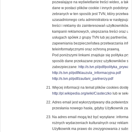
pozwalające na wyświetlanie treści wideo, a tak
dane w postaci plików cookie i innych podobnych 
zebranych w ten sposób jest TVN, który przetwar
uzasadnionego celu administratora w następują
treści i reklamy do zainteresowań użytkowników, 
kampanii reklamowych, ulepszania treści oraz usł
usługach spółek z grupy TVN lub jej partnerów, 
zapewniania bezpieczeństwa przetwarzania infor
teleinformatycznymi oraz ochroną prawną.
Pod poniższymi linkami znajduje się polityka pry
sposób dane przekazane przez użytkowników ser
zabezpieczane:
http://s.tvn.pl/pdf/polityka_prywat
http://s.tvn.pl/pdf/klauzula_informacyjna.pdf
http://s.tvn.pl/pdf/zaufani_partnerzy.pdf
Więcej informacji na temat plików cookies dostęp
http://pl.wikipedia.org/wiki/Ciasteczko
lub w sekcji
Adres email jest wykorzystywany dla potwierdzenia
przesłania nowego hasła, gdyby Użytkownik zapom
Na adres email mogą też być wysyłane: informacje
rożnych wydarzeniach kulturalnych oraz reklam
Użytkownik ma prawo do zrezygnowania z subskryp