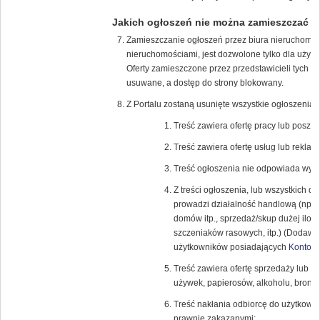
Jakich ogłoszeń nie można zamieszczać
Zamieszczanie ogłoszeń przez biura nieruchomości
nieruchomościami, jest dozwolone tylko dla uży
Oferty zamieszczone przez przedstawicieli tych f
usuwane, a dostęp do strony blokowany.
Z Portalu zostaną usunięte wszystkie ogłoszenia, 
Treść zawiera ofertę pracy lub poszuk
Treść zawiera ofertę usług lub reklamę
Treść ogłoszenia nie odpowiada wybra
Z treści ogłoszenia, lub wszystkich 
prowadzi działalność handlową (np.: 
domów itp., sprzedaż/skup dużej iloś
szczeniaków rasowych, itp.) (Dodawan
użytkowników posiadających
Konto K
Treść zawiera ofertę sprzedaży lub k
używek, papierosów, alkoholu, broni (r
Treść nakłania odbiorcę do użytkowa
prawnie zakazanymi;