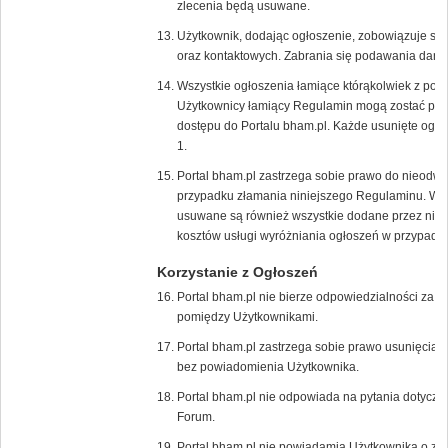
zlecenia będą usuwane.
Użytkownik, dodając ogłoszenie, zobowiązuje s
oraz kontaktowych. Zabrania się podawania dany
Wszystkie ogłoszenia łamiące którąkolwiek z pow
Użytkownicy łamiący Regulamin mogą zostać poz
dostępu do Portalu bham.pl. Każde usunięte ogło
1.
Portal bham.pl zastrzega sobie prawo do nieodw
przypadku złamania niniejszego Regulaminu. W 
usuwane są również wszystkie dodane przez niego
kosztów usługi wyróżniania ogłoszeń w przypadk
Korzystanie z Ogłoszeń
Portal bham.pl nie bierze odpowiedzialności za t
pomiędzy Użytkownikami.
Portal bham.pl zastrzega sobie prawo usunięcia/
bez powiadomienia Użytkownika.
Portal bham.pl nie odpowiada na pytania dotycz
Forum.
Portal bham.pl nie powiadamia Użytkownika o zł