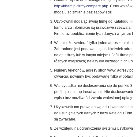
Dodanie wpisu do Katalogu Firm jest płatne. Aktu
http://bham.pl/firmy/compare.php
. Ceny wpisów or
mogą ulec zmianie bez zapowiedzi.
Użytkownik dodając swoją firmę do Katalogu Fir
formularzu informacje są prawdziwe i zezwala n
Firm oraz upublicznienie tych danych w tym że ka
Wpis może zawierać tylko jeden adres kontaktowy
Zabronione jest podawanie jakichkolwiek adresó
na opis firmy lub w innym miejscu. Jeśli firma pos
różnych miejscach) należy dla każdego nich utwor
Numery telefonów, adresy stron www, adresy pocz
otwarcia, powinny być podawane tylko w polach p
W przypadku nie dostosowania się do punktu 3, 
prośbą o zmianę treści wpisu. Nie dostosowanie 
wpisu bez możliwości zwrotu wniesionej opłaty.
Użytkownik ma prawo do wglądu i wnoszenia popr
do usunięcia tych danych z bazy Katalogu Firm. 
są zwracane.
Ze względu na ograniczenia systemu Użytkownik 