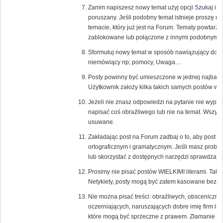
Zanim napiszesz nowy temat użyj opcji
Szukaj
i s
poruszany. Jeśli podobny temat istnieje proszę 
temacie, który już jest na Forum. Tematy powtarza
zablokowane lub połączone z innymi podobnymi 
Sformułuj nowy temat w sposób nawiązujący do tr
niemówiący np; pomocy, Uwaga....
Posty powinny być umieszczone w jednej najbardzi
Użytkownik założy kilka takich samych postów w 
Jeżeli nie znasz odpowiedzi na pytanie nie wypowi
napisać coś obraźliwego lub nie na temat. Wszys
usuwane.
Zakładając post na Forum zadbaj o to, aby post
ortograficznym i gramatycznym. Jeśli masz probl
lub skorzystać z dostępnych narzędzi sprawdzają
Prosimy nie pisać postów WIELKIMI literami. Tak
Netykiety, posty mogą być zatem kasowane bez u
Nie można pisać treści: obraźliwych, obsceniczny
oczerniających, naruszających dobre imię firm lub
które mogą być sprzeczne z prawem. Złamanie te