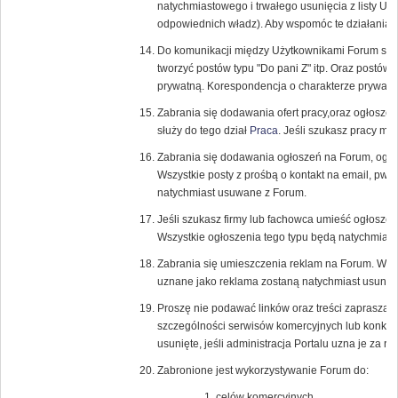
natychmiastowego i trwałego usunięcia z listy U
odpowiednich władz). Aby wspomóc te działania r
Do komunikacji między Użytkownikami Forum służ
tworzyć postów typu "Do pani Z" itp. Oraz postów
prywatną. Korespondencja o charakterze prywatn
Zabrania się dodawania ofert pracy,oraz ogłosze
służy do tego dział
Praca
. Jeśli szukasz pracy m
Zabrania się dodawania ogłoszeń na Forum, ogł
Wszystkie posty z prośbą o kontakt na email, pw, l
natychmiast usuwane z Forum.
Jeśli szukasz firmy lub fachowca umieść ogłoszen
Wszystkie ogłoszenia tego typu będą natychmias
Zabrania się umieszczenia reklam na Forum. Wszyst
uznane jako reklama zostaną natychmiast usunięt
Proszę nie podawać linków oraz treści zapraszaj
szczególności serwisów komercyjnych lub konku
usunięte, jeśli administracja Portalu uzna je za 
Zabronione jest wykorzystywanie Forum do:
celów komercyjnych