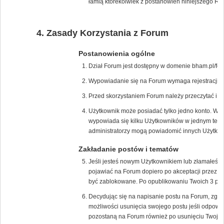
łamią którekolwiek z postanowień niniejszego Re
Zasady Korzystania z Forum
Postanowienia ogólne
Dział Forum jest dostępny w domenie bham.pl/for
Wypowiadanie się na Forum wymaga rejestracji na
Przed skorzystaniem Forum należy przeczytać i 
Użytkownik może posiadać tylko jedno konto. W p
wypowiada się kilku Użytkowników w jednym tem
administratorzy mogą powiadomić innych Użytkown
Zakładanie postów i tematów
Jeśli jesteś nowym Użytkownikiem lub złamałeś/
pojawiać na Forum dopiero po akceptacji przez m
być zablokowane. Po opublikowaniu Twoich 3 pos
Decydując się na napisanie postu na Forum, zgad
możliwości usunięcia swojego postu jeśli odpowie
pozostaną na Forum również po usunięciu Twojeg