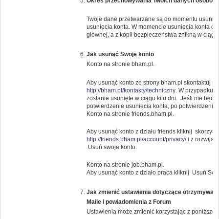
Okres przechowywania Twoich danych osobow
Twoje dane przetwarzane są do momentu usunięci
usunięcia konta. W momencie usunięcia konta da
głównej, a z kopii bezpieczeństwa znikną w ciągu 
Jak usunąć Swoje konto
Konto na stronie bham.pl.
Aby usunąć konto ze strony bham.pl skontaktuj s
http://bham.pl/kontakty/techniczny
. W przypadku g
zostanie usunięte w ciągu kilu dni. Jeśli nie bę
potwierdzenie usunięcia konta, po potwierdzeniu k
Konto na stronie friends.bham.pl.
Aby usunąć konto z działu friends kliknij skorzysta
http://friends.bham.pl/account/privacy/
i z rozwija
Usuń swoje konto.
Konto na stronie job.bham.pl.
Aby usunąć konto z działo praca kliknij Usuń Swo
Jak zmienić ustawienia dotyczące otrzymywany
Maile i powiadomienia z Forum
Ustawienia może zmienić korzystając z poniższeg