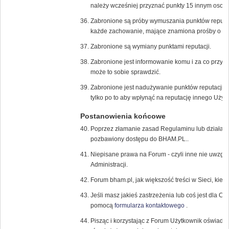
należy wcześniej przyznać punkty 15 innym osob
Zabronione są próby wymuszania punktów reputac
każde zachowanie, mające znamiona prośby o dod
Zabronione są wymiany punktami reputacji.
Zabronione jest informowanie komu i za co przyzn
może to sobie sprawdzić.
Zabronione jest nadużywanie punktów reputacji, 
tylko po to aby wpłynąć na reputację innego Użyt
Postanowienia końcowe
Poprzez złamanie zasad Regulaminu lub działani
pozbawiony dostępu do BHAM.PL..
Niepisane prawa na Forum - czyli inne nie uwzglę
Administracji.
Forum bham.pl, jak większość treści w Sieci, kier
Jeśli masz jakieś zastrzeżenia lub coś jest dla Ci
pomocą
formularza kontaktowego
.
Pisząc i korzystając z Forum Użytkownik oświadc