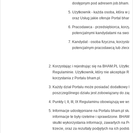
dostępnym pod adresem job.bham.pl.
Użytkownik - każda osoba, która w ja
oraz Usług jakie oferuje Portal bham.p
Pracodawca - przedsiębiorca, korzysta
potencjalnymi kandydatami na swoic
Kandydat - osoba fizyczna, korzystają
potencjalnym pracodawcą lub zlecen
Korzystając i rejestrując się na BHAM.PL Użytkow
Regulaminie. Użytkownik, który nie akceptuje Re
korzystania z Portalu bham.pl.
Każdy dział Portalu może posiadać dodatkowy Re
poszczególnego działu jest zobowiązany do zapoz
Punkty I, II, III, IX Regulaminu obowiązują we wsz
Informacje udostępniane na Portalu bham.pl służ
informacje te były rzetelne i sprawdzone. BHAM.P
skutki wykorzystania informacji, zawartych na Por
trzecie, oraz za rezultaty podjętych na ich podstaw