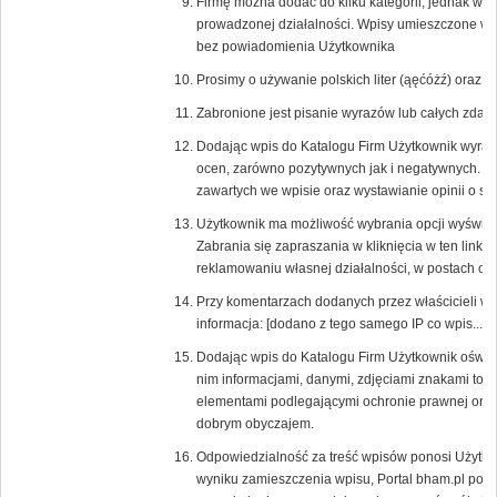
Firmę można dodać do kilku kategorii, jednak w
prowadzonej działalności. Wpisy umieszczone w ni
bez powiadomienia Użytkownika
Prosimy o używanie polskich liter (ąęćóżź) oraz
Zabronione jest pisanie wyrazów lub całych zd
Dodając wpis do Katalogu Firm Użytkownik wyraża
ocen, zarówno pozytywnych jak i negatywnych. 
zawartych we wpisie oraz wystawianie opinii o s
Użytkownik ma możliwość wybrania opcji wyświetlaj
Zabrania się zapraszania w kliknięcia w ten link 
reklamowaniu własnej działalności, w postach or
Przy komentarzach dodanych przez właścicieli w
informacja: [dodano z tego samego IP co wpis....].
Dodając wpis do Katalogu Firm Użytkownik oświa
nim informacjami, danymi, zdjęciami znakami tow
elementami podlegającymi ochronie prawnej oraz,
dobrym obyczajem.
Odpowiedzialność za treść wpisów ponosi Użytkow
wyniku zamieszczenia wpisu, Portal bham.pl poni