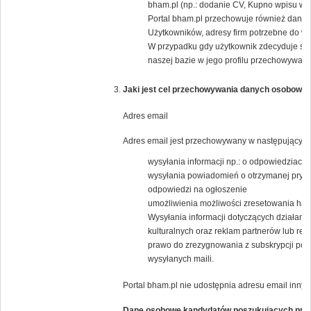
bham.pl (np.: dodanie CV, Kupno wpisu w K
Portal bham.pl przechowuje również dane j
Użytkowników, adresy firm potrzebne do wys
W przypadku gdy użytkownik zdecyduje się
naszej bazie w jego profilu przechowywany 
Jaki jest cel przechowywania danych osobowyc
Adres email
Adres email jest przechowywany w następującym 
wysyłania informacji np.: o odpowiedziach 
wysyłania powiadomień o otrzymanej pryw
odpowiedzi na ogłoszenie
umożliwienia możliwości zresetowania has
Wysyłania informacji dotyczących działania
kulturalnych oraz reklam partnerów lub 
prawo do zrezygnowania z subskrypcji popr
wysyłanych maili.
Portal bham.pl nie udostępnia adresu email inny
Dane osobowe kandydatów poszukujących pra