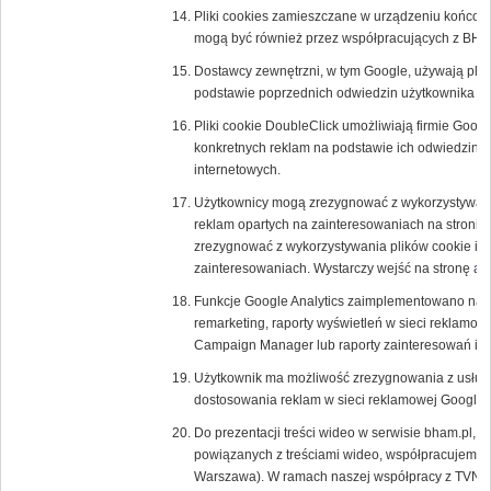
Pliki cookies zamieszczane w urządzeniu końcow
mogą być również przez współpracujących z BH
Dostawcy zewnętrzni, w tym Google, używają plik
podstawie poprzednich odwiedzin użytkownika w 
Pliki cookie DoubleClick umożliwiają firmie Goog
konkretnych reklam na podstawie ich odwiedzin w T
internetowych.
Użytkownicy mogą zrezygnować z wykorzystywania
reklam opartych na zainteresowaniach na stronie
zrezygnować z wykorzystywania plików cookie inn
zainteresowaniach. Wystarczy wejść na stronę
ab
Funkcje Google Analytics zaimplementowano na p
remarketing, raporty wyświetleń w sieci reklamow
Campaign Manager lub raporty zainteresowań i d
Użytkownik ma możliwość zrezygnowania z usługi 
dostosowania reklam w sieci reklamowej Google
Do prezentacji treści wideo w serwisie bham.pl, a
powiązanych z treściami wideo, współpracujemy z
Warszawa). W ramach naszej współpracy z TVN u