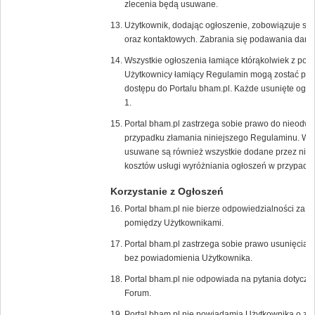
zlecenia będą usuwane.
Użytkownik, dodając ogłoszenie, zobowiązuje s
oraz kontaktowych. Zabrania się podawania dany
Wszystkie ogłoszenia łamiące którąkolwiek z pow
Użytkownicy łamiący Regulamin mogą zostać poz
dostępu do Portalu bham.pl. Każde usunięte ogło
1.
Portal bham.pl zastrzega sobie prawo do nieodw
przypadku złamania niniejszego Regulaminu. W 
usuwane są również wszystkie dodane przez niego
kosztów usługi wyróżniania ogłoszeń w przypadk
Korzystanie z Ogłoszeń
Portal bham.pl nie bierze odpowiedzialności za t
pomiędzy Użytkownikami.
Portal bham.pl zastrzega sobie prawo usunięcia/
bez powiadomienia Użytkownika.
Portal bham.pl nie odpowiada na pytania dotycz
Forum.
Portal bham.pl nie powiadamia Użytkownika o zł