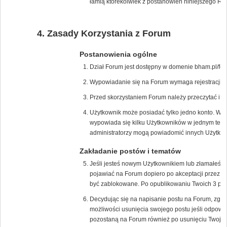
łamią którekolwiek z postanowień niniejszego Re
Zasady Korzystania z Forum
Postanowienia ogólne
Dział Forum jest dostępny w domenie bham.pl/for
Wypowiadanie się na Forum wymaga rejestracji na
Przed skorzystaniem Forum należy przeczytać i 
Użytkownik może posiadać tylko jedno konto. W p
wypowiada się kilku Użytkowników w jednym tem
administratorzy mogą powiadomić innych Użytkown
Zakładanie postów i tematów
Jeśli jesteś nowym Użytkownikiem lub złamałeś/
pojawiać na Forum dopiero po akceptacji przez m
być zablokowane. Po opublikowaniu Twoich 3 pos
Decydując się na napisanie postu na Forum, zgad
możliwości usunięcia swojego postu jeśli odpowie
pozostaną na Forum również po usunięciu Twojeg