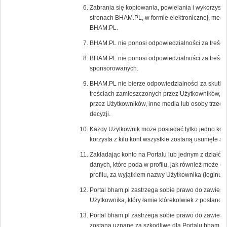
Zabrania się kopiowania, powielania i wykorzystyw
stronach BHAM.PL, w formie elektronicznej, mecha
BHAM.PL.
BHAM.PL nie ponosi odpowiedzialności za treści
BHAM.PL nie ponosi odpowiedzialności za treści 
sponsorowanych.
BHAM.PL nie bierze odpowiedzialności za skutki 
treściach zamieszczonych przez Użytkowników, r
przez Użytkowników, inne media lub osoby trzecie,
decyzji.
Każdy Użytkownik może posiadać tylko jedno kon
korzysta z kilu kont wszystkie zostaną usunięte 
Zakładając konto na Portalu lub jednym z działów
danych, które poda w profilu, jak również może 
profilu, za wyjątkiem nazwy Użytkownika (loginu),
Portal bham.pl zastrzega sobie prawo do zawiesz
Użytkownika, który łamie którekolwiek z postano
Portal bham.pl zastrzega sobie prawo do zawiesz
zostaną uznane za szkodliwe dla Portalu bham.pl