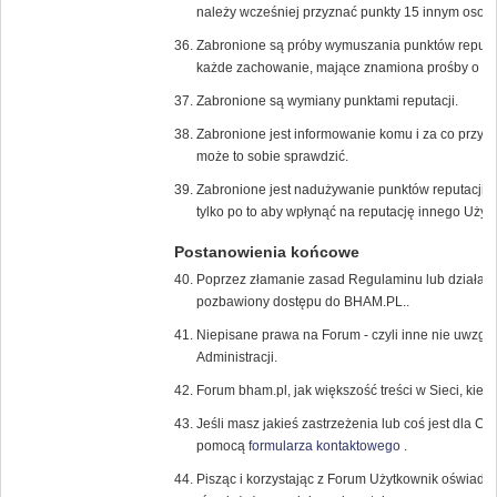
należy wcześniej przyznać punkty 15 innym osob
Zabronione są próby wymuszania punktów reputac
każde zachowanie, mające znamiona prośby o dod
Zabronione są wymiany punktami reputacji.
Zabronione jest informowanie komu i za co przyzn
może to sobie sprawdzić.
Zabronione jest nadużywanie punktów reputacji, 
tylko po to aby wpłynąć na reputację innego Użyt
Postanowienia końcowe
Poprzez złamanie zasad Regulaminu lub działani
pozbawiony dostępu do BHAM.PL..
Niepisane prawa na Forum - czyli inne nie uwzglę
Administracji.
Forum bham.pl, jak większość treści w Sieci, kier
Jeśli masz jakieś zastrzeżenia lub coś jest dla Ci
pomocą
formularza kontaktowego
.
Pisząc i korzystając z Forum Użytkownik oświadc