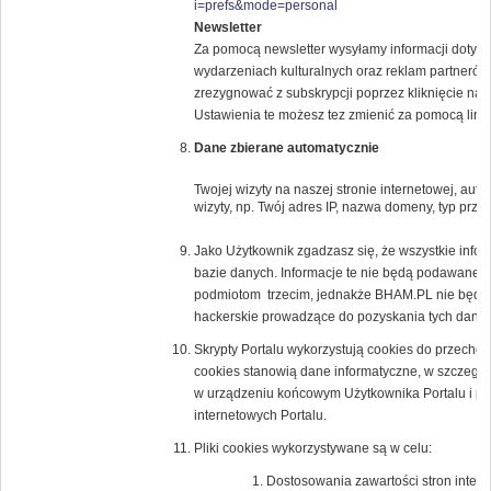
i=prefs&mode=personal
Newsletter
Za pomocą newsletter wysyłamy informacji dotyczą
wydarzeniach kulturalnych oraz reklam partne
zrezygnować z subskrypcji poprzez kliknięcie na l
Ustawienia te możesz tez zmienić za pomocą lin
Dane zbierane automatycznie
Twojej wizyty na naszej stronie internetowej, au
wizyty, np. Twój adres IP, nazwa domeny, typ przeg
Jako Użytkownik zgadzasz się, że wszystkie inf
bazie danych. Informacje te nie będą podawane 
podmiotom trzecim, jednakże BHAM.PL nie będzi
hackerskie prowadzące do pozyskania tych danyc
Skrypty Portalu wykorzystują cookies do przechow
cookies stanowią dane informatyczne, w szczegól
w urządzeniu końcowym Użytkownika Portalu i prz
internetowych Portalu.
Pliki cookies wykorzystywane są w celu:
Dostosowania zawartości stron intern