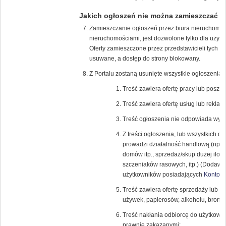
Jakich ogłoszeń nie można zamieszczać
Zamieszczanie ogłoszeń przez biura nieruchomości
nieruchomościami, jest dozwolone tylko dla uży
Oferty zamieszczone przez przedstawicieli tych f
usuwane, a dostęp do strony blokowany.
Z Portalu zostaną usunięte wszystkie ogłoszenia, 
Treść zawiera ofertę pracy lub poszuk
Treść zawiera ofertę usług lub reklamę
Treść ogłoszenia nie odpowiada wybra
Z treści ogłoszenia, lub wszystkich 
prowadzi działalność handlową (np.: 
domów itp., sprzedaż/skup dużej iloś
szczeniaków rasowych, itp.) (Dodawan
użytkowników posiadających
Konto K
Treść zawiera ofertę sprzedaży lub k
używek, papierosów, alkoholu, broni (r
Treść nakłania odbiorcę do użytkowa
prawnie zakazanymi;