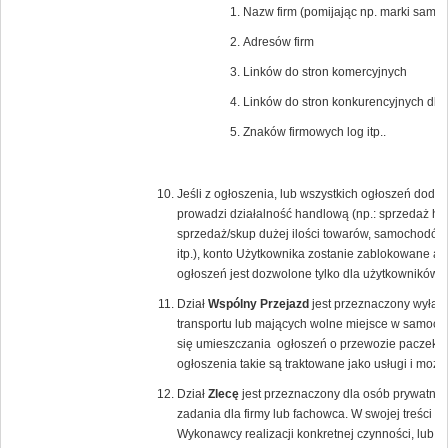
Nazw firm (pomijając np. marki samoc
Adresów firm
Linków do stron komercyjnych
Linków do stron konkurencyjnych dla
Znaków firmowych log itp..
Jeśli z ogłoszenia, lub wszystkich ogłoszeń dod
prowadzi działalność handlową (np.: sprzedaż hur
sprzedaż/skup dużej ilości towarów, samochodów
itp.), konto Użytkownika zostanie zablokowane a 
ogłoszeń jest dozwolone tylko dla użytkowników
Dział
Wspólny Przejazd
jest przeznaczony wyłącz
transportu lub mających wolne miejsce w samoch
się umieszczania ogłoszeń o przewozie paczek lu
ogłoszenia takie są traktowane jako usługi i moż
Dział
Zlecę
jest przeznaczony dla osób prywatnyc
zadania dla firmy lub fachowca. W swojej treści 
Wykonawcy realizacji konkretnej czynności, lub 