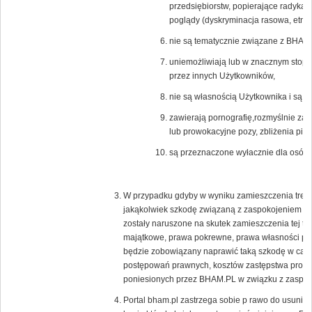
przedsiębiorstw, popierające radykal
poglądy (dyskryminacja rasowa, etnicz
nie są tematycznie związane z BHAM.
uniemożliwiają lub w znacznym stopni
przez innych Użytkowników,
nie są własnością Użytkownika i są c
zawierają pornografię,rozmyślnie zak
lub prowokacyjne pozy, zbliżenia pier
są przeznaczone wyłacznie dla osób 
W przypadku gdyby w wyniku zamieszczenia treści
jakąkolwiek szkodę związaną z zaspokojeniem uz
zostały naruszone na skutek zamieszczenia tej tr
majątkowe, prawa pokrewne, prawa własności prz
będzie zobowiązany naprawić taką szkodę w całoś
postępowań prawnych, kosztów zastępstwa proc
poniesionych przez BHAM.PL w związku z zaspoko
Portal bham.pl zastrzega sobie p rawo do usunięc