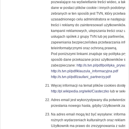
pozwalające na wyświetlanie treści wideo, a tak
dane w postaci plików cookie i innych podobnych 
zebranych w ten sposób jest TVN, który przetwar
uzasadnionego celu administratora w następują
treści i reklamy do zainteresowań użytkowników, 
kampanii reklamowych, ulepszania treści oraz usł
usługach spółek z grupy TVN lub jej partnerów, 
zapewniania bezpieczeństwa przetwarzania infor
teleinformatycznymi oraz ochroną prawną.
Pod poniższymi linkami znajduje się polityka pry
sposób dane przekazane przez użytkowników ser
zabezpieczane:
http://s.tvn.pl/pdf/polityka_prywat
http://s.tvn.pl/pdf/klauzula_informacyjna.pdf
http://s.tvn.pl/pdf/zaufani_partnerzy.pdf
Więcej informacji na temat plików cookies dostęp
http://pl.wikipedia.org/wiki/Ciasteczko
lub w sekcji
Adres email jest wykorzystywany dla potwierdzenia
przesłania nowego hasła, gdyby Użytkownik zapom
Na adres email mogą też być wysyłane: informacje
rożnych wydarzeniach kulturalnych oraz reklam
Użytkownik ma prawo do zrezygnowania z subskryp