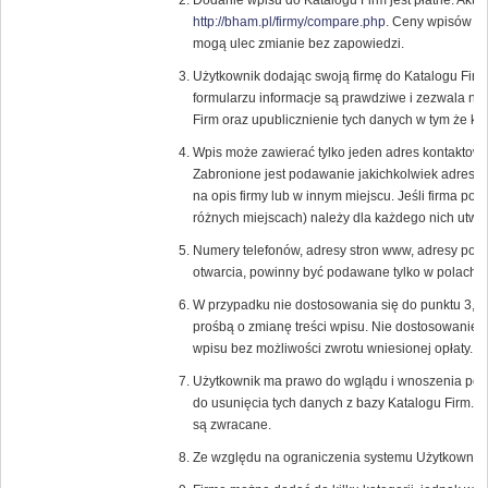
Dodanie wpisu do Katalogu Firm jest płatne. Aktu
http://bham.pl/firmy/compare.php
. Ceny wpisów or
mogą ulec zmianie bez zapowiedzi.
Użytkownik dodając swoją firmę do Katalogu Fir
formularzu informacje są prawdziwe i zezwala n
Firm oraz upublicznienie tych danych w tym że ka
Wpis może zawierać tylko jeden adres kontaktowy
Zabronione jest podawanie jakichkolwiek adresó
na opis firmy lub w innym miejscu. Jeśli firma pos
różnych miejscach) należy dla każdego nich utwor
Numery telefonów, adresy stron www, adresy pocz
otwarcia, powinny być podawane tylko w polach p
W przypadku nie dostosowania się do punktu 3, 
prośbą o zmianę treści wpisu. Nie dostosowanie 
wpisu bez możliwości zwrotu wniesionej opłaty.
Użytkownik ma prawo do wglądu i wnoszenia popr
do usunięcia tych danych z bazy Katalogu Firm. 
są zwracane.
Ze względu na ograniczenia systemu Użytkownik 