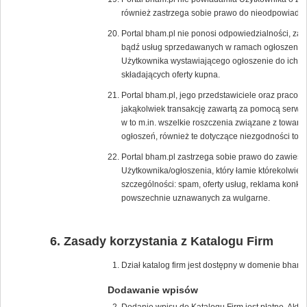
również zastrzega sobie prawo do nieodpowiadan
Portal bham.pl nie ponosi odpowiedzialności, za 
bądź usług sprzedawanych w ramach ogłoszenia, p
Użytkownika wystawiającego ogłoszenie do ich s
składających oferty kupna.
Portal bham.pl, jego przedstawiciele oraz pracow
jakąkolwiek transakcję zawartą za pomocą serwis
w to m.in. wszelkie roszczenia związane z towar
ogłoszeń, również te dotyczące niezgodności tow
Portal bham.pl zastrzega sobie prawo do zawiesz
Użytkownika/ogłoszenia, który łamie którekolwie
szczególności: spam, oferty usług, reklama konk
powszechnie uznawanych za wulgarne.
Zasady korzystania z Katalogu Firm
Dział katalog firm jest dostępny w domenie bham.p
Dodawanie wpisów