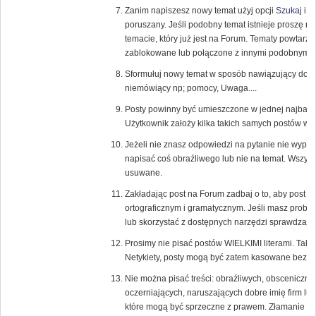
Zanim napiszesz nowy temat użyj opcji
Szukaj
i s
poruszany. Jeśli podobny temat istnieje proszę 
temacie, który już jest na Forum. Tematy powtarza
zablokowane lub połączone z innymi podobnymi 
Sformułuj nowy temat w sposób nawiązujący do tr
niemówiący np; pomocy, Uwaga....
Posty powinny być umieszczone w jednej najbardzi
Użytkownik założy kilka takich samych postów w 
Jeżeli nie znasz odpowiedzi na pytanie nie wypowi
napisać coś obraźliwego lub nie na temat. Wszys
usuwane.
Zakładając post na Forum zadbaj o to, aby post
ortograficznym i gramatycznym. Jeśli masz probl
lub skorzystać z dostępnych narzędzi sprawdzają
Prosimy nie pisać postów WIELKIMI literami. Tak
Netykiety, posty mogą być zatem kasowane bez u
Nie można pisać treści: obraźliwych, obsceniczny
oczerniających, naruszających dobre imię firm lub
które mogą być sprzeczne z prawem. Złamanie te