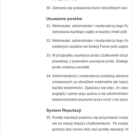
Zabrania się podawania treści obraźliwych lub n
Usuwanie postów
Webmaster, administrator i moderatorzy tego For
zamykania każdego wątku w każdej chwili jeśli zaj
Webmaster, administrator i moderatorzy tego Fo
niektórych działów lub funkcji Forum jeśli zajdzie 
W przypadku usunięcia postu Użytkownik otrzyma
prywatnej, z powodem usunięcia postu. Dlatego w
postu zostaną usunięte.
Administratorzy i moderatorzy podejmą starania 
uznawanych za obraźliwe materiałów jak najszybci
każdej wiadomości. Zgadzasz się więc, że zawar
poglądy i opinie jego autora a nie administrato
wiadomościami pisanymi przez nich) i nie ponoszą 
System Reputacji
Punkty reputacji powinno się przyznawać rozważni
nie do relacji między Użytkownikami . Po rozdani
godziny aby znowu móc dać punkty reputacji. Aby