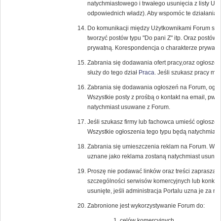
natychmiastowego i trwałego usunięcia z listy U
odpowiednich władz). Aby wspomóc te działania r
Do komunikacji między Użytkownikami Forum służ
tworzyć postów typu "Do pani Z" itp. Oraz postów
prywatną. Korespondencja o charakterze prywatn
Zabrania się dodawania ofert pracy,oraz ogłosze
służy do tego dział
Praca
. Jeśli szukasz pracy m
Zabrania się dodawania ogłoszeń na Forum, ogł
Wszystkie posty z prośbą o kontakt na email, pw, l
natychmiast usuwane z Forum.
Jeśli szukasz firmy lub fachowca umieść ogłoszen
Wszystkie ogłoszenia tego typu będą natychmias
Zabrania się umieszczenia reklam na Forum. Wszyst
uznane jako reklama zostaną natychmiast usunięt
Proszę nie podawać linków oraz treści zapraszaj
szczególności serwisów komercyjnych lub konku
usunięte, jeśli administracja Portalu uzna je za 
Zabronione jest wykorzystywanie Forum do:
celów komercyjnych