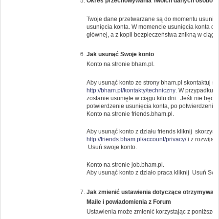
Okres przechowywania Twoich danych osobow
Twoje dane przetwarzane są do momentu usunięci
usunięcia konta. W momencie usunięcia konta da
głównej, a z kopii bezpieczeństwa znikną w ciągu 
Jak usunąć Swoje konto
Konto na stronie bham.pl.
Aby usunąć konto ze strony bham.pl skontaktuj s
http://bham.pl/kontakty/techniczny
. W przypadku g
zostanie usunięte w ciągu kilu dni. Jeśli nie bę
potwierdzenie usunięcia konta, po potwierdzeniu k
Konto na stronie friends.bham.pl.
Aby usunąć konto z działu friends kliknij skorzysta
http://friends.bham.pl/account/privacy/
i z rozwija
Usuń swoje konto.
Konto na stronie job.bham.pl.
Aby usunąć konto z działo praca kliknij Usuń Swo
Jak zmienić ustawienia dotyczące otrzymywany
Maile i powiadomienia z Forum
Ustawienia może zmienić korzystając z poniższeg