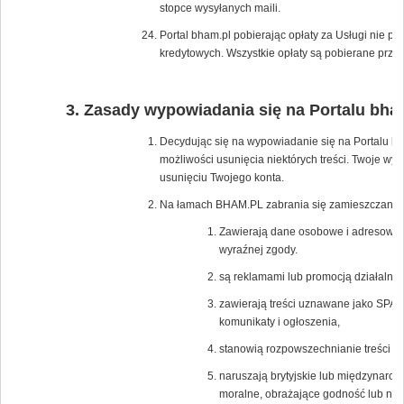
stopce wysyłanych maili.
Portal bham.pl pobierając opłaty za Usługi nie p
kredytowych. Wszystkie opłaty są pobierane przez
Zasady wypowiadania się na Portalu bha
Decydując się na wypowiadanie się na Portalu bh
możliwości usunięcia niektórych treści. Twoje wy
usunięciu Twojego konta.
Na łamach BHAM.PL zabrania się zamieszczania tr
Zawierają dane osobowe i adresowe os
wyraźnej zgody.
są reklamami lub promocją działalnośc
zawierają treści uznawane jako SPAM
komunikaty i ogłoszenia,
stanowią rozpowszechnianie treści po
naruszają brytyjskie lub międzynaro
moralne, obrażające godność lub nar