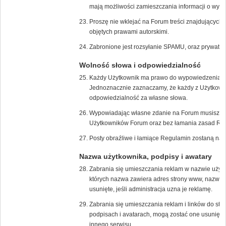
mają możliwości zamieszczania informacji o wyda
Proszę nie wklejać na Forum treści znajdujących s
objętych prawami autorskimi.
Zabronione jest rozsyłanie SPAMU, oraz prywatn
Wolność słowa i odpowiedzialność
Każdy Użytkownik ma prawo do wypowiedzenia s
Jednoznacznie zaznaczamy, że każdy z Użytkown
odpowiedzialność za własne słowa.
Wypowiadając własne zdanie na Forum musisz zrob
Użytkowników Forum oraz bez łamania zasad Re
Posty obraźliwe i łamiące Regulamin zostaną nat
Nazwa użytkownika, podpisy i awatary
Zabrania się umieszczania reklam w nazwie użyt
których nazwa zawiera adres strony www, nazwę f
usunięte, jeśli administracja uzna je reklamę.
Zabrania się umieszczania reklam i linków do str
podpisach i avatarach, mogą zostać one usunięte,
innego serwisu.