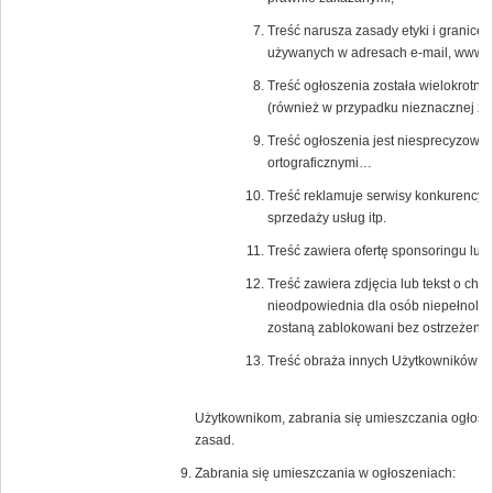
Treść narusza zasady etyki i granice
używanych w adresach e-mail, www a 
Treść ogłoszenia została wielokrotni
(również w przypadku nieznacznej zm
Treść ogłoszenia jest niesprecyzowa
ortograficznymi…
Treść reklamuje serwisy konkurencyjn
sprzedaży usług itp.
Treść zawiera ofertę sponsoringu lub
Treść zawiera zdjęcia lub tekst o char
nieodpowiednia dla osób niepełnoletn
zostaną zablokowani bez ostrzeżenia
Treść obraża innych Użytkowników Po
Użytkownikom, zabrania się umieszczania ogłosz
zasad.
Zabrania się umieszczania w ogłoszeniach: