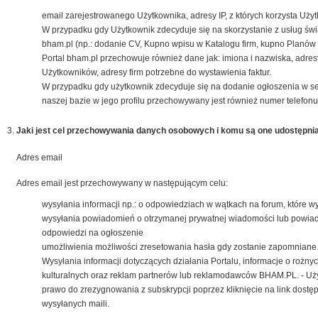
email zarejestrowanego Użytkownika, adresy IP, z których korzysta Użyt
W przypadku gdy Użytkownik zdecyduje się na skorzystanie z usług św
bham.pl (np.: dodanie CV, Kupno wpisu w Katalogu firm, kupno Planów 
Portal bham.pl przechowuje również dane jak: imiona i nazwiska, adres
Użytkowników, adresy firm potrzebne do wystawienia faktur.
W przypadku gdy użytkownik zdecyduje się na dodanie ogłoszenia w s
naszej bazie w jego profilu przechowywany jest również numer telefonu
Jaki jest cel przechowywania danych osobowych i komu są one udostępni
Adres email
Adres email jest przechowywany w następującym celu:
wysyłania informacji np.: o odpowiedziach w wątkach na forum, które w
wysyłania powiadomień o otrzymanej prywatnej wiadomości lub powia
odpowiedzi na ogłoszenie
umożliwienia możliwości zresetowania hasła gdy zostanie zapomniane
Wysyłania informacji dotyczących działania Portalu, informacje o rożn
kulturalnych oraz reklam partnerów lub reklamodawców BHAM.PL. - Uż
prawo do zrezygnowania z subskrypcji poprzez kliknięcie na link dostę
wysyłanych maili.