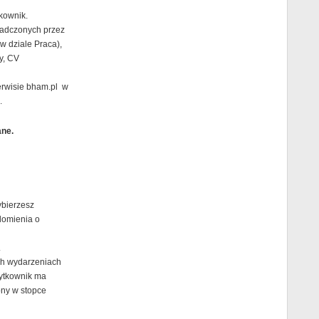
kownik.
iadczonych przez
w dziale Praca),
y, CV
erwisie bham.pl w
.
ane.
ybierzesz
domienia o
.
ych wydarzeniach
ytkownik ma
pny w stopce