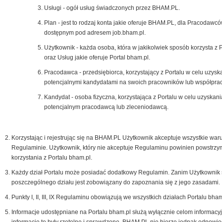
Usługi - ogół usług świadczonych przez BHAM.PL.
Plan - jest to rodzaj konta jakie oferuje BHAM.PL, dla Pracodawcó
dostępnym pod adresem job.bham.pl.
Użytkownik - każda osoba, która w jakikolwiek sposób korzysta z 
oraz Usług jakie oferuje Portal bham.pl.
Pracodawca - przedsiębiorca, korzystający z Portalu w celu uzysk
potencjalnymi kandydatami na swoich pracowników lub współpra
Kandydat - osoba fizyczna, korzystająca z Portalu w celu uzyskani
potencjalnym pracodawcą lub zleceniodawcą.
Korzystając i rejestrując się na BHAM.PL Użytkownik akceptuje wszystkie war
Regulaminie. Użytkownik, który nie akceptuje Regulaminu powinien powstrzy
korzystania z Portalu bham.pl.
Każdy dział Portalu może posiadać dodatkowy Regulamin. Zanim Użytkownik 
poszczególnego działu jest zobowiązany do zapoznania się z jego zasadami.
Punkty I, II, III, IX Regulaminu obowiązują we wszystkich działach Portalu bham
Informacje udostępniane na Portalu bham.pl służą wyłącznie celom informacy