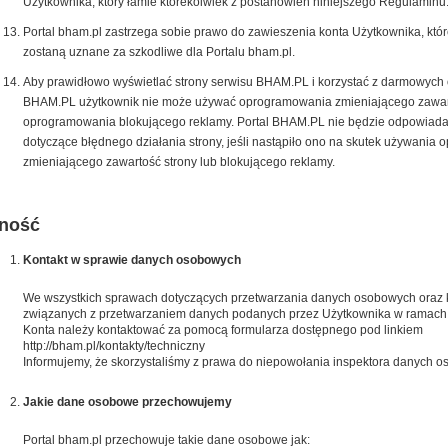
Użytkownika, który łamie którekolwiek z postanowień niniejszego Regulaminu
Portal bham.pl zastrzega sobie prawo do zawieszenia konta Użytkownika, któr
zostaną uznane za szkodliwe dla Portalu bham.pl.
Aby prawidłowo wyświetlać strony serwisu BHAM.PL i korzystać z darmowych op
BHAM.PL użytkownik nie może używać oprogramowania zmieniającego zawart
oprogramowania blokującego reklamy. Portal BHAM.PL nie będzie odpowiada
dotyczące błędnego działania strony, jeśli nastąpiło ono na skutek używania
zmieniającego zawartość strony lub blokującego reklamy.
ność
Kontakt w sprawie danych osobowych
We wszystkich sprawach dotyczących przetwarzania danych osobowych oraz k
związanych z przetwarzaniem danych podanych przez Użytkownika w ramach
Konta należy kontaktować za pomocą formularza dostępnego pod linkiem
http://bham.pl/kontakty/techniczny
Informujemy, że skorzystaliśmy z prawa do niepowołania inspektora danych 
Jakie dane osobowe przechowujemy
Portal bham.pl przechowuje takie dane osobowe jak: