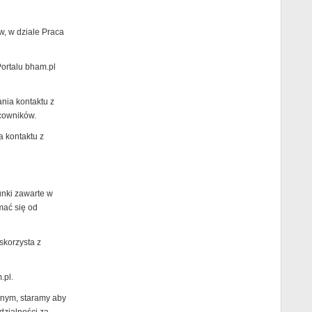
w, w dziale Praca
Portalu bham.pl
ania kontaktu z
cowników.
a kontaktu z
unki zawarte w
mać się od
skorzysta z
.pl.
jnym, staramy aby