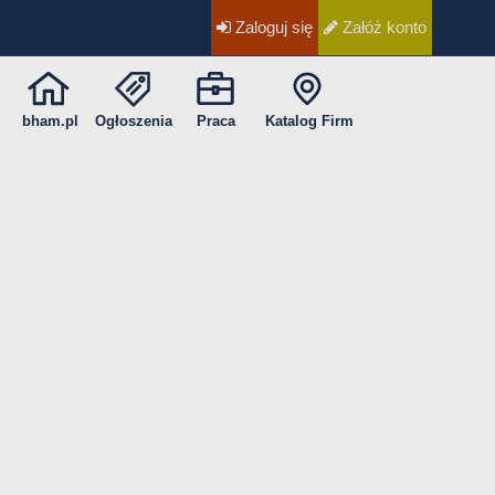
Zaloguj się
Załóż konto
bham.pl
Ogłoszenia
Praca
Katalog Firm