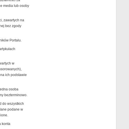
dzialności za
nne media lub osoby
ci, zawartych na
nnej bez zgody
ików Portalu.
artykułach
wartych w
nsorowanych),
 na ich podstawie
jedna osoba
any bezterminowo.
d do wszystkich
 dane podane w
ione.
a konta