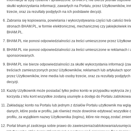
informacje te były rzetelne i sprawdzone. BHAM.PL nie bierze jednak odpowie
skutki wykorzystania informacji, zawartych na Portalu, przez Użytkowników, i
trzecie, oraz za rezultaty podjętych na ich podstawie decyzji.
Zabrania się kopiowania, powielania i wykorzystywania części lub całości treś
stronach BHAM.PL, w formie elektronicznej, mechanicznej czy jakiejkolwiek i
BHAM.PL.
BHAM.PL nie ponosi odpowiedzialności za treści umieszczone przez Użytkown
BHAM.PL nie ponosi odpowiedzialności za treści umieszczone w reklamach i 
sponsorowanych.
BHAM.PL nie bierze odpowiedzialności za skutki wykorzystania informacji (za
treściach zamieszczonych przez Użytkowników, reklamach lub artykułach spo
przez Użytkowników, inne media lub osoby trzecie, oraz za rezultaty podjętych
decyzji.
Każdy Użytkownik może posiadać tylko jedno konto w przypadku wykrycia że 
korzysta z kilu kont wszystkie zostaną usunięte a dostęp do Portalu zablokow
Zakładając konto na Portalu lub jednym z działów Portalu użytkownik ma wglą
danych, które poda w profilu, jak również może dowolnie edytować wszystkie
profilu, za wyjątkiem nazwy Użytkownika (loginu), które nie mogą zostać zmien
Portal bham.pl zastrzega sobie prawo do zawieszenia/zablokowania/usunięci