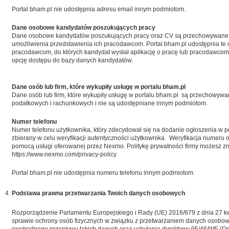
Portal bham.pl nie udostępnia adresu email innym podmiotom.
Dane osobowe kandydatów poszukujących pracy
Dane osobowe kandydatów poszukujących pracy oraz CV są przechowywane 
umożliwienia przedstawienia ich pracodawcom. Portal bham.pl udostępnia te
pracodawcom, do których kandydat wysłał aplikację o pracę lub pracodawcom, 
opcję dostępu do bazy danych kandydatów.
Dane osób lub firm, które wykupiły usługę w portalu bham.pl
Dane osób lub firm, które wykupiły usługę w portalu bham.pl są przechowyw
podatkowych i rachunkowych i nie są udostępniane innym podmiotom.
Numer telefonu
Numer telefonu użytkownika, który zdecydował się na dodanie ogłoszenia w po
zbierany w celu weryfikacji autentyczności użytkownika. Weryfikacja numeru 
pomocą usługi oferowanej przez Nexmo. Politykę prywatności firmy możesz zn
https://www.nexmo.com/privacy-policy
Portal bham.pl nie udostępnia numeru telefonu innym podmiotom.
Podstawa prawna przetwarzania Twoich danych osobowych
Rozporządzenie Parlamentu Europejskiego i Rady (UE) 2016/679 z dnia 27 kw
sprawie ochrony osób fizycznych w związku z przetwarzaniem danych osobow