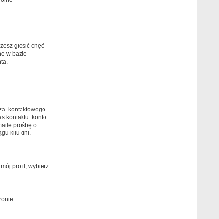
gólne
żesz głosić chęć
ne w bazie
ta.
arza kontaktowego
as kontaktu konto
maile prośbę o
gu kilu dni.
ój profil, wybierz
ronie