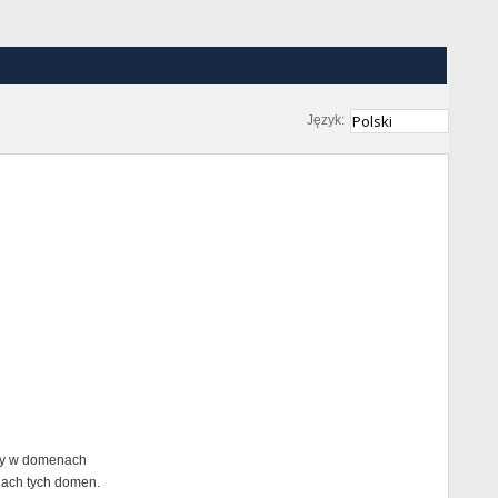
Język:
any w domenach
nach tych domen.