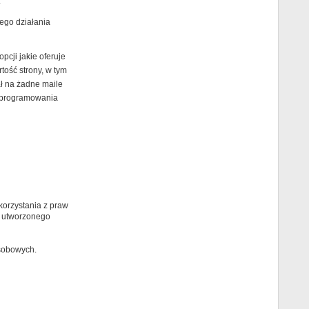
.
ego działania
cji jakie oferuje
ość strony, w tym
ł na żadne maile
 oprogramowania
orzystania z praw
 utworzonego
osobowych.