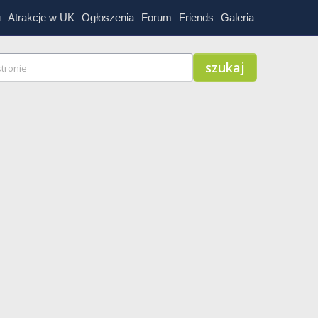
u
Atrakcje w UK
Ogłoszenia
Forum
Friends
Galeria