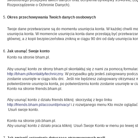
swobodnego przepływu takich danych oraz uchylenia dyrektywy 95/46/WE (O
Rozporządzenie o Ochronie Danych).
Okres przechowywania Twoich danych osobowych
Twoje dane przetwarzane są do momentu usunięcia konta. W każdej chwili mo
usunięcia konta. W momencie usunięcia konta dane przestają być przetwarza
głównej, a z kopii bezpieczeństwa znikną w ciągu 90 dni od daty usunięcia kon
Jak usunąć Swoje konto
Konto na stronie bham.pl.
Aby usunąć konto ze strony bham.pl skontaktuj się z nami za pomocą formul
http://bham.pl/kontakty/techniczny
. W przypadku gdy jesteś zalogowany podcz
zostanie usunięte w ciągu kilu dni. Jeśli nie będziesz zalogowany otrzymasz 
potwierdzenie usunięcia konta, po potwierdzeniu konto zostanie usunięte w cią
Konto na stronie friends.bham.pl.
Aby usunąć konto z działu friends kliknij skorzystaj z tego linku
http://friends.bham.pl/account/privacy/
i z rozwijanego menu Kto może oglądać m
Usuń swoje konto.
Konto na stronie job.bham.pl.
Aby usunąć konto z działo praca kliknij Usuń Swoje Konto w menu po lewej st