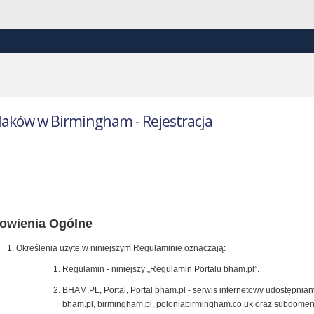
laków w Birmingham - Rejestracja
ulamin Portalu bham.pl
owienia Ogólne
Określenia użyte w niniejszym Regulaminie oznaczają:
Regulamin - niniejszy „Regulamin Portalu bham.pl”.
BHAM.PL, Portal, Portal bham.pl - serwis internetowy udostępni
bham.pl, birmingham.pl, poloniabirmingham.co.uk oraz subdome