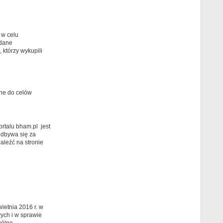
w celu
 dane
którzy wykupili
ane do celów
rtalu bham.pl jest
odbywa się za
aleźć na stronie
ietnia 2016 r. w
ych i w sprawie