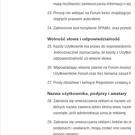
mają możliwości zamieszczania informacji o wyda
Proszę nie wklejać na Forum treści znajdujących s
objętych prawami autorskimi.
Zabronione jest rozsyłanie SPAMU, oraz prywatn
Wolność słowa i odpowiedzialność
Każdy Użytkownik ma prawo do wypowiedzenia s
Jednoznacznie zaznaczamy, że każdy z Użytkown
odpowiedzialność za własne słowa.
Wypowiadając własne zdanie na Forum musisz zrob
Użytkowników Forum oraz bez łamania zasad Re
Posty obraźliwe i łamiące Regulamin zostaną nat
Nazwa użytkownika, podpisy i awatary
Zabrania się umieszczania reklam w nazwie użyt
których nazwa zawiera adres strony www, nazwę f
usunięte, jeśli administracja uzna je reklamę.
Zabrania się umieszczania reklam i linków do str
podpisach i avatarach, mogą zostać one usunięte,
innego serwisu.