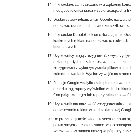
Pliki cookies zamieszczane w urządzeniu końcow
mogą być również przez współpracujących z BH
Dostawcy zewnętrzni, w tym Google, używają plik
podstawie poprzednich odwiedzin użytkownika w 
Pliki cookie DoubleClick umożliwiają firmie Goog
konkretnych reklam na podstawie ich odwiedzin w T
internetowych.
Użytkownicy mogą zrezygnować z wykorzystywania
reklam opartych na zainteresowaniach na stronie
zrezygnować z wykorzystywania plików cookie inn
zainteresowaniach. Wystarczy wejść na stronę
ab
Funkcje Google Analytics zaimplementowano na p
remarketing, raporty wyświetleń w sieci reklamow
Campaign Manager lub raporty zainteresowań i d
Użytkownik ma możliwość zrezygnowania z usługi 
dostosowania reklam w sieci reklamowej Google
Do prezentacji treści wideo w serwisie bham.pl, a
powiązanych z treściami wideo, współpracujemy z
Warszawa). W ramach naszej współpracy z TVN u