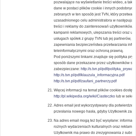
pozwalające na wyświetlanie treści wideo, a tak
dane w postaci plików cookie i innych podobnych 
zebranych w ten sposób jest TVN, który przetwar
uzasadnionego celu administratora w następują
treści i reklamy do zainteresowań użytkowników, 
kampanii reklamowych, ulepszania treści oraz usł
usługach spółek z grupy TVN lub jej partnerów, 
zapewniania bezpieczeństwa przetwarzania infor
teleinformatycznymi oraz ochroną prawną.
Pod poniższymi linkami znajduje się polityka pry
sposób dane przekazane przez użytkowników ser
zabezpieczane:
http://s.tvn.pl/pdf/polityka_prywat
http://s.tvn.pl/pdf/klauzula_informacyjna.pdf
http://s.tvn.pl/pdf/zaufani_partnerzy.pdf
Więcej informacji na temat plików cookies dostęp
http://pl.wikipedia.org/wiki/Ciasteczko
lub w sekcji
Adres email jest wykorzystywany dla potwierdzenia
przesłania nowego hasła, gdyby Użytkownik zapom
Na adres email mogą też być wysyłane: informacje
rożnych wydarzeniach kulturalnych oraz reklam
Użytkownik ma prawo do zrezygnowania z subskryp