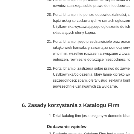
również zastrzega sobie prawo do nieodpowiadan
Portal bham.pl nie ponosi odpowiedzialności, za 
bądź usług sprzedawanych w ramach ogłoszenia, p
Użytkownika wystawiającego ogłoszenie do ich s
składających oferty kupna.
Portal bham.pl, jego przedstawiciele oraz pracow
jakąkolwiek transakcję zawartą za pomocą serwis
w to m.in. wszelkie roszczenia związane z towar
ogłoszeń, również te dotyczące niezgodności tow
Portal bham.pl zastrzega sobie prawo do zawiesz
Użytkownika/ogłoszenia, który łamie którekolwie
szczególności: spam, oferty usług, reklama konk
powszechnie uznawanych za wulgarne.
Zasady korzystania z Katalogu Firm
Dział katalog firm jest dostępny w domenie bham.p
Dodawanie wpisów