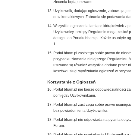
zlecenia będą usuwane.
Użytkownik, dodając ogłoszenie, zobowiązuje s
oraz kontaktowych. Zabrania się podawania dany
Wszystkie ogłoszenia łamiące którąkolwiek z pow
Użytkownicy łamiący Regulamin mogą zostać poz
dostępu do Portalu bham.pl. Każde usunięte ogło
1.
Portal bham.pl zastrzega sobie prawo do nieodw
przypadku złamania niniejszego Regulaminu. W 
usuwane są również wszystkie dodane przez niego
kosztów usługi wyróżniania ogłoszeń w przypadk
Korzystanie z Ogłoszeń
Portal bham.pl nie bierze odpowiedzialności za t
pomiędzy Użytkownikami.
Portal bham.pl zastrzega sobie prawo usunięcia/
bez powiadomienia Użytkownika.
Portal bham.pl nie odpowiada na pytania dotycz
Forum.
Portal bham.pl nie powiadamia Użytkownika o zł