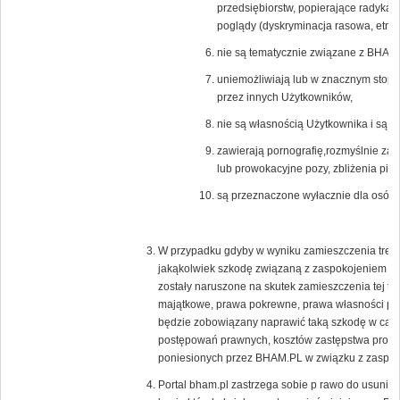
przedsiębiorstw, popierające radykal
poglądy (dyskryminacja rasowa, etnicz
nie są tematycznie związane z BHAM.
uniemożliwiają lub w znacznym stopni
przez innych Użytkowników,
nie są własnością Użytkownika i są c
zawierają pornografię,rozmyślnie zak
lub prowokacyjne pozy, zbliżenia pier
są przeznaczone wyłacznie dla osób 
W przypadku gdyby w wyniku zamieszczenia treści
jakąkolwiek szkodę związaną z zaspokojeniem uz
zostały naruszone na skutek zamieszczenia tej tr
majątkowe, prawa pokrewne, prawa własności prz
będzie zobowiązany naprawić taką szkodę w całoś
postępowań prawnych, kosztów zastępstwa proc
poniesionych przez BHAM.PL w związku z zaspoko
Portal bham.pl zastrzega sobie p rawo do usunięc