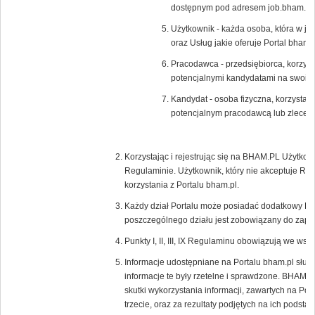
dostępnym pod adresem job.bham.pl.
Użytkownik - każda osoba, która w ja
oraz Usług jakie oferuje Portal bham.p
Pracodawca - przedsiębiorca, korzysta
potencjalnymi kandydatami na swoic
Kandydat - osoba fizyczna, korzystają
potencjalnym pracodawcą lub zlecen
Korzystając i rejestrując się na BHAM.PL Użytkow
Regulaminie. Użytkownik, który nie akceptuje Re
korzystania z Portalu bham.pl.
Każdy dział Portalu może posiadać dodatkowy Re
poszczególnego działu jest zobowiązany do zapoz
Punkty I, II, III, IX Regulaminu obowiązują we wsz
Informacje udostępniane na Portalu bham.pl służ
informacje te były rzetelne i sprawdzone. BHAM.P
skutki wykorzystania informacji, zawartych na Por
trzecie, oraz za rezultaty podjętych na ich podstaw