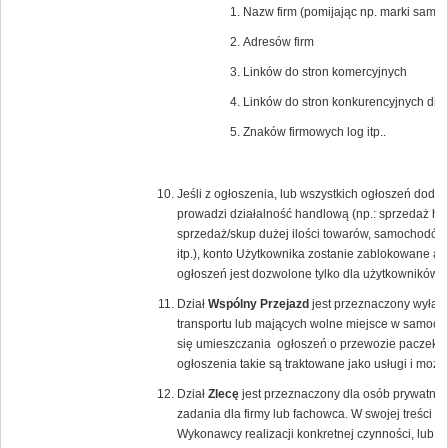
Nazw firm (pomijając np. marki samoc
Adresów firm
Linków do stron komercyjnych
Linków do stron konkurencyjnych dla
Znaków firmowych log itp..
Jeśli z ogłoszenia, lub wszystkich ogłoszeń dod
prowadzi działalność handlową (np.: sprzedaż hur
sprzedaż/skup dużej ilości towarów, samochodów
itp.), konto Użytkownika zostanie zablokowane a 
ogłoszeń jest dozwolone tylko dla użytkowników
Dział
Wspólny Przejazd
jest przeznaczony wyłącz
transportu lub mających wolne miejsce w samoch
się umieszczania ogłoszeń o przewozie paczek lu
ogłoszenia takie są traktowane jako usługi i moż
Dział
Zlecę
jest przeznaczony dla osób prywatnyc
zadania dla firmy lub fachowca. W swojej treści 
Wykonawcy realizacji konkretnej czynności, lub 