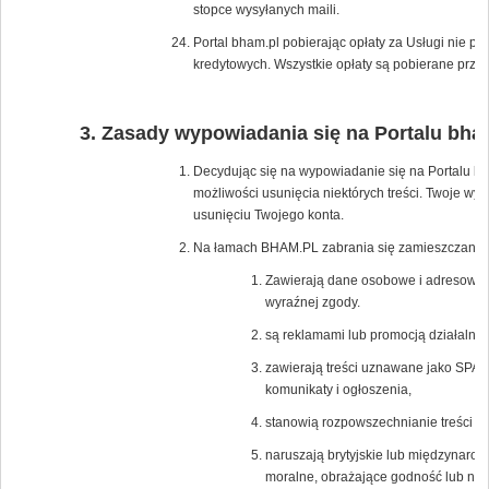
stopce wysyłanych maili.
Portal bham.pl pobierając opłaty za Usługi nie p
kredytowych. Wszystkie opłaty są pobierane przez
Zasady wypowiadania się na Portalu bha
Decydując się na wypowiadanie się na Portalu bh
możliwości usunięcia niektórych treści. Twoje wy
usunięciu Twojego konta.
Na łamach BHAM.PL zabrania się zamieszczania tr
Zawierają dane osobowe i adresowe os
wyraźnej zgody.
są reklamami lub promocją działalnośc
zawierają treści uznawane jako SPAM
komunikaty i ogłoszenia,
stanowią rozpowszechnianie treści po
naruszają brytyjskie lub międzynaro
moralne, obrażające godność lub nar