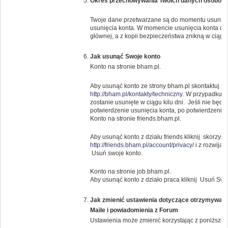
Okres przechowywania Twoich danych osobow
Twoje dane przetwarzane są do momentu usunięci
usunięcia konta. W momencie usunięcia konta da
głównej, a z kopii bezpieczeństwa znikną w ciągu 
Jak usunąć Swoje konto
Konto na stronie bham.pl.
Aby usunąć konto ze strony bham.pl skontaktuj s
http://bham.pl/kontakty/techniczny
. W przypadku g
zostanie usunięte w ciągu kilu dni. Jeśli nie bę
potwierdzenie usunięcia konta, po potwierdzeniu k
Konto na stronie friends.bham.pl.
Aby usunąć konto z działu friends kliknij skorzysta
http://friends.bham.pl/account/privacy/
i z rozwija
Usuń swoje konto.
Konto na stronie job.bham.pl.
Aby usunąć konto z działo praca kliknij Usuń Swo
Jak zmienić ustawienia dotyczące otrzymywany
Maile i powiadomienia z Forum
Ustawienia może zmienić korzystając z poniższeg