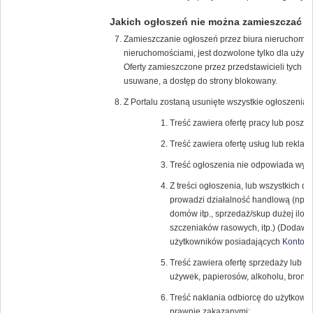
Jakich ogłoszeń nie można zamieszczać
Zamieszczanie ogłoszeń przez biura nieruchomości
nieruchomościami, jest dozwolone tylko dla uży
Oferty zamieszczone przez przedstawicieli tych f
usuwane, a dostęp do strony blokowany.
Z Portalu zostaną usunięte wszystkie ogłoszenia, 
Treść zawiera ofertę pracy lub poszuk
Treść zawiera ofertę usług lub reklamę
Treść ogłoszenia nie odpowiada wybra
Z treści ogłoszenia, lub wszystkich 
prowadzi działalność handlową (np.: 
domów itp., sprzedaż/skup dużej iloś
szczeniaków rasowych, itp.) (Dodawan
użytkowników posiadających
Konto K
Treść zawiera ofertę sprzedaży lub k
używek, papierosów, alkoholu, broni (r
Treść nakłania odbiorcę do użytkowa
prawnie zakazanymi;