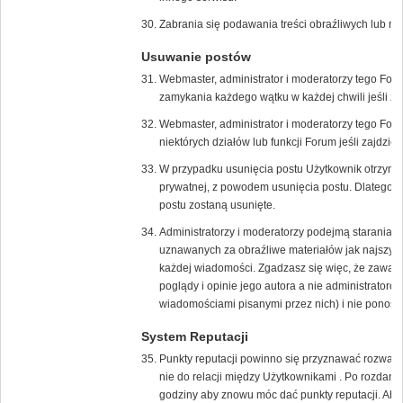
Zabrania się podawania treści obraźliwych lub n
Usuwanie postów
Webmaster, administrator i moderatorzy tego For
zamykania każdego wątku w każdej chwili jeśli zaj
Webmaster, administrator i moderatorzy tego Fo
niektórych działów lub funkcji Forum jeśli zajdzie 
W przypadku usunięcia postu Użytkownik otrzyma
prywatnej, z powodem usunięcia postu. Dlatego w
postu zostaną usunięte.
Administratorzy i moderatorzy podejmą starania 
uznawanych za obraźliwe materiałów jak najszybci
każdej wiadomości. Zgadzasz się więc, że zawar
poglądy i opinie jego autora a nie administrato
wiadomościami pisanymi przez nich) i nie ponoszą 
System Reputacji
Punkty reputacji powinno się przyznawać rozważni
nie do relacji między Użytkownikami . Po rozdani
godziny aby znowu móc dać punkty reputacji. Aby