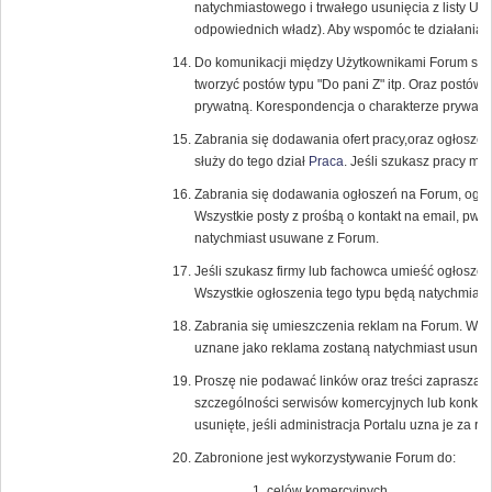
natychmiastowego i trwałego usunięcia z listy U
odpowiednich władz). Aby wspomóc te działania r
Do komunikacji między Użytkownikami Forum służ
tworzyć postów typu "Do pani Z" itp. Oraz postów
prywatną. Korespondencja o charakterze prywatn
Zabrania się dodawania ofert pracy,oraz ogłosze
służy do tego dział
Praca
. Jeśli szukasz pracy m
Zabrania się dodawania ogłoszeń na Forum, ogł
Wszystkie posty z prośbą o kontakt na email, pw, l
natychmiast usuwane z Forum.
Jeśli szukasz firmy lub fachowca umieść ogłoszen
Wszystkie ogłoszenia tego typu będą natychmias
Zabrania się umieszczenia reklam na Forum. Wszyst
uznane jako reklama zostaną natychmiast usunięt
Proszę nie podawać linków oraz treści zapraszaj
szczególności serwisów komercyjnych lub konku
usunięte, jeśli administracja Portalu uzna je za 
Zabronione jest wykorzystywanie Forum do:
celów komercyjnych