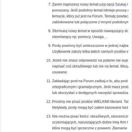
Zanim napiszesz nowy temat użyj opcji
Szukaj
i s
poruszany. Jeśli podobny temat istnieje proszę 
temacie, który już jest na Forum. Tematy powtarza
zablokowane lub połączone z innymi podobnymi 
Sformułuj nowy temat w sposób nawiązujący do tr
niemówiący np; pomocy, Uwaga....
Posty powinny być umieszczone w jednej najbardzi
Użytkownik założy kilka takich samych postów w 
Jeżeli nie znasz odpowiedzi na pytanie nie wypowi
napisać coś obraźliwego lub nie na temat. Wszys
usuwane.
Zakładając post na Forum zadbaj o to, aby post
ortograficznym i gramatycznym. Jeśli masz probl
lub skorzystać z dostępnych narzędzi sprawdzają
Prosimy nie pisać postów WIELKIMI literami. Tak
Netykiety, posty mogą być zatem kasowane bez u
Nie można pisać treści: obraźliwych, obsceniczny
oczerniających, naruszających dobre imię firm lub
które mogą być sprzeczne z prawem. Złamanie te