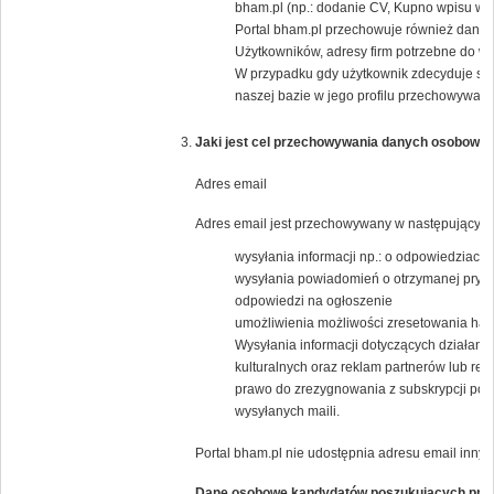
bham.pl (np.: dodanie CV, Kupno wpisu w K
Portal bham.pl przechowuje również dane j
Użytkowników, adresy firm potrzebne do wys
W przypadku gdy użytkownik zdecyduje się
naszej bazie w jego profilu przechowywany 
Jaki jest cel przechowywania danych osobowyc
Adres email
Adres email jest przechowywany w następującym 
wysyłania informacji np.: o odpowiedziach 
wysyłania powiadomień o otrzymanej pryw
odpowiedzi na ogłoszenie
umożliwienia możliwości zresetowania has
Wysyłania informacji dotyczących działania
kulturalnych oraz reklam partnerów lub 
prawo do zrezygnowania z subskrypcji popr
wysyłanych maili.
Portal bham.pl nie udostępnia adresu email inny
Dane osobowe kandydatów poszukujących pra