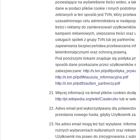
pozwalające na wyświetlanie treści wideo, a tak
dane w postaci plików cookie i innych podobnych 
zebranych w ten sposób jest TVN, który przetwar
uzasadnionego celu administratora w następują
treści i reklamy do zainteresowań użytkowników, 
kampanii reklamowych, ulepszania treści oraz usł
usługach spółek z grupy TVN lub jej partnerów, 
zapewniania bezpieczeństwa przetwarzania infor
teleinformatycznymi oraz ochroną prawną.
Pod poniższymi linkami znajduje się polityka pry
sposób dane przekazane przez użytkowników ser
zabezpieczane:
http://s.tvn.pl/pdf/polityka_prywat
http://s.tvn.pl/pdf/klauzula_informacyjna.pdf
http://s.tvn.pl/pdf/zaufani_partnerzy.pdf
Więcej informacji na temat plików cookies dostęp
http://pl.wikipedia.org/wiki/Ciasteczko
lub w sekcji
Adres email jest wykorzystywany dla potwierdzenia
przesłania nowego hasła, gdyby Użytkownik zapom
Na adres email mogą też być wysyłane: informacje
rożnych wydarzeniach kulturalnych oraz reklam
Użytkownik ma prawo do zrezygnowania z subskryp