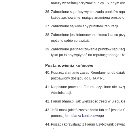
należy wcześniej przyznać punkty 15 innym osob
Zabronione są próby wymuszania punktów reputac
każde zachowanie, mające znamiona prośby o dod
Zabronione są wymiany punktami reputacji.
Zabronione jest informowanie komu i za co przyzn
może to sobie sprawdzić.
Zabronione jest nadużywanie punktów reputacji, 
tylko po to aby wpłynąć na reputację innego Użyt
Postanowienia końcowe
Poprzez złamanie zasad Regulaminu lub działani
pozbawiony dostępu do BHAM.PL..
Niepisane prawa na Forum - czyli inne nie uwzglę
Administracji.
Forum bham.pl, jak większość treści w Sieci, kier
Jeśli masz jakieś zastrzeżenia lub coś jest dla Ci
pomocą
formularza kontaktowego
.
Pisząc i korzystając z Forum Użytkownik oświadc