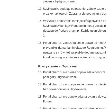
zlecenia będą usuwane.
Użytkownik, dodając ogłoszenie, zobowiązuje s
oraz kontaktowych. Zabrania się podawania dany
Wszystkie ogłoszenia łamiące którąkolwiek z pow
Użytkownicy łamiący Regulamin mogą zostać poz
dostępu do Portalu bham.pl. Każde usunięte ogło
1.
Portal bham.pl zastrzega sobie prawo do nieodw
przypadku złamania niniejszego Regulaminu. W 
usuwane są również wszystkie dodane przez niego
kosztów usługi wyróżniania ogłoszeń w przypadk
Korzystanie z Ogłoszeń
Portal bham.pl nie bierze odpowiedzialności za t
pomiędzy Użytkownikami.
Portal bham.pl zastrzega sobie prawo usunięcia/
bez powiadomienia Użytkownika.
Portal bham.pl nie odpowiada na pytania dotycz
Forum.
Portal bham.pl nie powiadamia Użytkownika o zł