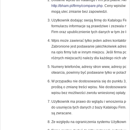
Dodanie wpisu do Katalogu Firm jest płatne. Aktu
http://bham.pl/firmy/compare.php
. Ceny wpisów or
mogą ulec zmianie bez zapowiedzi.
Użytkownik dodając swoją firmę do Katalogu Fir
formularzu informacje są prawdziwe i zezwala n
Firm oraz upublicznienie tych danych w tym że ka
Wpis może zawierać tylko jeden adres kontaktowy
Zabronione jest podawanie jakichkolwiek adresó
na opis firmy lub w innym miejscu. Jeśli firma pos
różnych miejscach) należy dla każdego nich utwor
Numery telefonów, adresy stron www, adresy pocz
otwarcia, powinny być podawane tylko w polach p
W przypadku nie dostosowania się do punktu 3, 
prośbą o zmianę treści wpisu. Nie dostosowanie 
wpisu bez możliwości zwrotu wniesionej opłaty.
Użytkownik ma prawo do wglądu i wnoszenia popr
do usunięcia tych danych z bazy Katalogu Firm. 
są zwracane.
Ze względu na ograniczenia systemu Użytkownik 