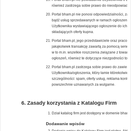
również zastrzega sobie prawo do nieodpowiadan
Portal bham.pl nie ponosi odpowiedzialności, za 
bądź usług sprzedawanych w ramach ogłoszenia, p
Użytkownika wystawiającego ogłoszenie do ich s
składających oferty kupna.
Portal bham.pl, jego przedstawiciele oraz pracow
jakąkolwiek transakcję zawartą za pomocą serwis
w to m.in. wszelkie roszczenia związane z towar
ogłoszeń, również te dotyczące niezgodności tow
Portal bham.pl zastrzega sobie prawo do zawiesz
Użytkownika/ogłoszenia, który łamie którekolwie
szczególności: spam, oferty usług, reklama konk
powszechnie uznawanych za wulgarne.
Zasady korzystania z Katalogu Firm
Dział katalog firm jest dostępny w domenie bham.p
Dodawanie wpisów