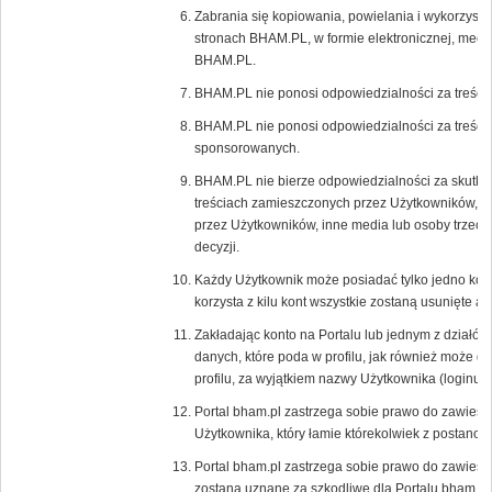
Zabrania się kopiowania, powielania i wykorzystyw
stronach BHAM.PL, w formie elektronicznej, mecha
BHAM.PL.
BHAM.PL nie ponosi odpowiedzialności za treści
BHAM.PL nie ponosi odpowiedzialności za treści 
sponsorowanych.
BHAM.PL nie bierze odpowiedzialności za skutki 
treściach zamieszczonych przez Użytkowników, r
przez Użytkowników, inne media lub osoby trzecie,
decyzji.
Każdy Użytkownik może posiadać tylko jedno kon
korzysta z kilu kont wszystkie zostaną usunięte 
Zakładając konto na Portalu lub jednym z działów
danych, które poda w profilu, jak również może 
profilu, za wyjątkiem nazwy Użytkownika (loginu),
Portal bham.pl zastrzega sobie prawo do zawiesz
Użytkownika, który łamie którekolwiek z postano
Portal bham.pl zastrzega sobie prawo do zawiesz
zostaną uznane za szkodliwe dla Portalu bham.pl