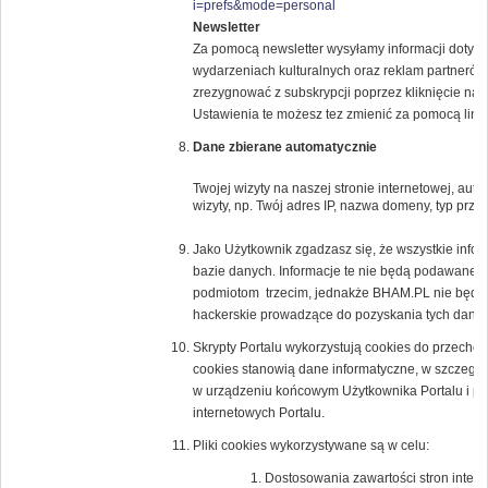
i=prefs&mode=personal
Newsletter
Za pomocą newsletter wysyłamy informacji dotyczą
wydarzeniach kulturalnych oraz reklam partne
zrezygnować z subskrypcji poprzez kliknięcie na l
Ustawienia te możesz tez zmienić za pomocą lin
Dane zbierane automatycznie
Twojej wizyty na naszej stronie internetowej, au
wizyty, np. Twój adres IP, nazwa domeny, typ przeg
Jako Użytkownik zgadzasz się, że wszystkie inf
bazie danych. Informacje te nie będą podawane 
podmiotom trzecim, jednakże BHAM.PL nie będzi
hackerskie prowadzące do pozyskania tych danyc
Skrypty Portalu wykorzystują cookies do przechow
cookies stanowią dane informatyczne, w szczegól
w urządzeniu końcowym Użytkownika Portalu i prz
internetowych Portalu.
Pliki cookies wykorzystywane są w celu:
Dostosowania zawartości stron intern