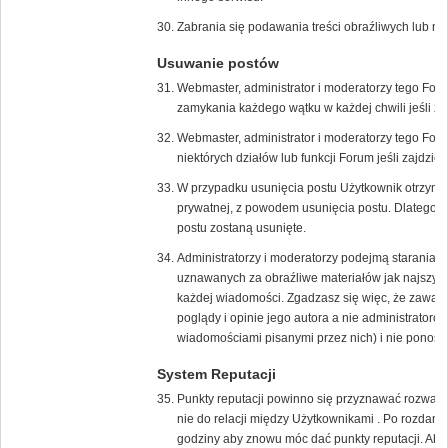
Zabrania się podawania treści obraźliwych lub n
Usuwanie postów
Webmaster, administrator i moderatorzy tego For
zamykania każdego wątku w każdej chwili jeśli zaj
Webmaster, administrator i moderatorzy tego Fo
niektórych działów lub funkcji Forum jeśli zajdzie 
W przypadku usunięcia postu Użytkownik otrzyma
prywatnej, z powodem usunięcia postu. Dlatego w
postu zostaną usunięte.
Administratorzy i moderatorzy podejmą starania 
uznawanych za obraźliwe materiałów jak najszybci
każdej wiadomości. Zgadzasz się więc, że zawar
poglądy i opinie jego autora a nie administrato
wiadomościami pisanymi przez nich) i nie ponoszą 
System Reputacji
Punkty reputacji powinno się przyznawać rozważni
nie do relacji między Użytkownikami . Po rozdani
godziny aby znowu móc dać punkty reputacji. Aby