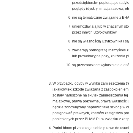
przedsiębiorstw, popierające radykal
poglądy (dyskryminacja rasowa, etnicz
nie są tematycznie związane z BHAM.
uniemożliwiają lub w znacznym stopni
przez innych Użytkowników,
nie są własnością Użytkownika i są c
zawierają pornografię,rozmyślnie zak
lub prowokacyjne pozy, zbliżenia pier
są przeznaczone wyłacznie dla osób 
W przypadku gdyby w wyniku zamieszczenia treści
jakąkolwiek szkodę związaną z zaspokojeniem uz
zostały naruszone na skutek zamieszczenia tej tr
majątkowe, prawa pokrewne, prawa własności prz
będzie zobowiązany naprawić taką szkodę w całoś
postępowań prawnych, kosztów zastępstwa proc
poniesionych przez BHAM.PL w związku z zaspoko
Portal bham.pl zastrzega sobie p rawo do usunięc