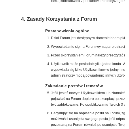
łamią którekolwiek z postanowień niniejszego Re
Zasady Korzystania z Forum
Postanowienia ogólne
Dział Forum jest dostępny w domenie bham.pl/for
Wypowiadanie się na Forum wymaga rejestracji na
Przed skorzystaniem Forum należy przeczytać i 
Użytkownik może posiadać tylko jedno konto. W p
wypowiada się kilku Użytkowników w jednym tem
administratorzy mogą powiadomić innych Użytkown
Zakładanie postów i tematów
Jeśli jesteś nowym Użytkownikiem lub złamałeś/
pojawiać na Forum dopiero po akceptacji przez m
być zablokowane. Po opublikowaniu Twoich 3 pos
Decydując się na napisanie postu na Forum, zgad
możliwości usunięcia swojego postu jeśli odpowie
pozostaną na Forum również po usunięciu Twojeg