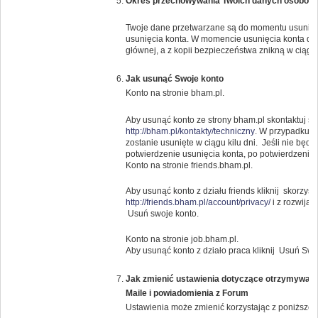
Okres przechowywania Twoich danych osobow
Twoje dane przetwarzane są do momentu usunięci
usunięcia konta. W momencie usunięcia konta da
głównej, a z kopii bezpieczeństwa znikną w ciągu 
Jak usunąć Swoje konto
Konto na stronie bham.pl.
Aby usunąć konto ze strony bham.pl skontaktuj s
http://bham.pl/kontakty/techniczny
. W przypadku g
zostanie usunięte w ciągu kilu dni. Jeśli nie bę
potwierdzenie usunięcia konta, po potwierdzeniu k
Konto na stronie friends.bham.pl.
Aby usunąć konto z działu friends kliknij skorzysta
http://friends.bham.pl/account/privacy/
i z rozwija
Usuń swoje konto.
Konto na stronie job.bham.pl.
Aby usunąć konto z działo praca kliknij Usuń Swo
Jak zmienić ustawienia dotyczące otrzymywany
Maile i powiadomienia z Forum
Ustawienia może zmienić korzystając z poniższeg