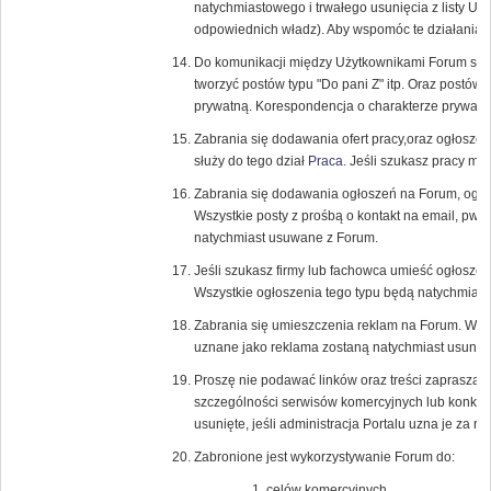
natychmiastowego i trwałego usunięcia z listy U
odpowiednich władz). Aby wspomóc te działania r
Do komunikacji między Użytkownikami Forum służ
tworzyć postów typu "Do pani Z" itp. Oraz postów
prywatną. Korespondencja o charakterze prywatn
Zabrania się dodawania ofert pracy,oraz ogłosze
służy do tego dział
Praca
. Jeśli szukasz pracy m
Zabrania się dodawania ogłoszeń na Forum, ogł
Wszystkie posty z prośbą o kontakt na email, pw, l
natychmiast usuwane z Forum.
Jeśli szukasz firmy lub fachowca umieść ogłoszen
Wszystkie ogłoszenia tego typu będą natychmias
Zabrania się umieszczenia reklam na Forum. Wszyst
uznane jako reklama zostaną natychmiast usunięt
Proszę nie podawać linków oraz treści zapraszaj
szczególności serwisów komercyjnych lub konku
usunięte, jeśli administracja Portalu uzna je za 
Zabronione jest wykorzystywanie Forum do:
celów komercyjnych