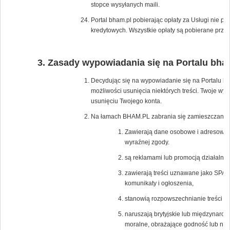
stopce wysyłanych maili.
Portal bham.pl pobierając opłaty za Usługi nie p
kredytowych. Wszystkie opłaty są pobierane przez
Zasady wypowiadania się na Portalu bha
Decydując się na wypowiadanie się na Portalu bh
możliwości usunięcia niektórych treści. Twoje wy
usunięciu Twojego konta.
Na łamach BHAM.PL zabrania się zamieszczania tr
Zawierają dane osobowe i adresowe os
wyraźnej zgody.
są reklamami lub promocją działalnośc
zawierają treści uznawane jako SPAM
komunikaty i ogłoszenia,
stanowią rozpowszechnianie treści po
naruszają brytyjskie lub międzynaro
moralne, obrażające godność lub nar