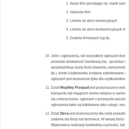
Nazw firm (pomijając np. marki samoc
Adresów firm
Linków do stron komercyjnych
Linków do stron konkurencyjnych dla
Znaków firmowych log itp..
Jeśli z ogłoszenia, lub wszystkich ogłoszeń dod
prowadzi działalność handlową (np.: sprzedaż hur
sprzedaż/skup dużej ilości towarów, samochodów
itp.), konto Użytkownika zostanie zablokowane a 
ogłoszeń jest dozwolone tylko dla użytkowników
Dział
Wspólny Przejazd
jest przeznaczony wyłącz
transportu lub mających wolne miejsce w samoch
się umieszczania ogłoszeń o przewozie paczek lu
ogłoszenia takie są traktowane jako usługi i moż
Dział
Zlecę
jest przeznaczony dla osób prywatnyc
zadania dla firmy lub fachowca. W swojej treści 
Wykonawcy realizacji konkretnej czynności, lub 