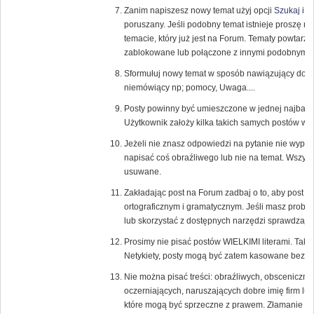
Zanim napiszesz nowy temat użyj opcji
Szukaj
i s
poruszany. Jeśli podobny temat istnieje proszę 
temacie, który już jest na Forum. Tematy powtarza
zablokowane lub połączone z innymi podobnymi 
Sformułuj nowy temat w sposób nawiązujący do tr
niemówiący np; pomocy, Uwaga....
Posty powinny być umieszczone w jednej najbardzi
Użytkownik założy kilka takich samych postów w 
Jeżeli nie znasz odpowiedzi na pytanie nie wypowi
napisać coś obraźliwego lub nie na temat. Wszys
usuwane.
Zakładając post na Forum zadbaj o to, aby post
ortograficznym i gramatycznym. Jeśli masz probl
lub skorzystać z dostępnych narzędzi sprawdzają
Prosimy nie pisać postów WIELKIMI literami. Tak
Netykiety, posty mogą być zatem kasowane bez u
Nie można pisać treści: obraźliwych, obsceniczny
oczerniających, naruszających dobre imię firm lub
które mogą być sprzeczne z prawem. Złamanie te