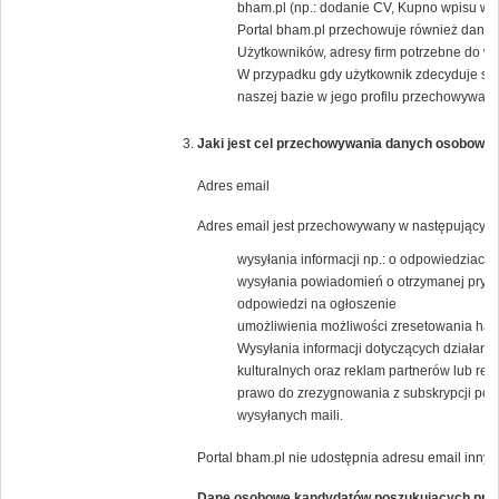
bham.pl (np.: dodanie CV, Kupno wpisu w K
Portal bham.pl przechowuje również dane j
Użytkowników, adresy firm potrzebne do wys
W przypadku gdy użytkownik zdecyduje się
naszej bazie w jego profilu przechowywany 
Jaki jest cel przechowywania danych osobowyc
Adres email
Adres email jest przechowywany w następującym 
wysyłania informacji np.: o odpowiedziach 
wysyłania powiadomień o otrzymanej pryw
odpowiedzi na ogłoszenie
umożliwienia możliwości zresetowania has
Wysyłania informacji dotyczących działania
kulturalnych oraz reklam partnerów lub 
prawo do zrezygnowania z subskrypcji popr
wysyłanych maili.
Portal bham.pl nie udostępnia adresu email inny
Dane osobowe kandydatów poszukujących pra