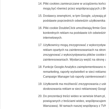
Pliki cookies zamieszczane w urządzeniu końcow
mogą być również przez współpracujących z BH
Dostawcy zewnętrzni, w tym Google, używają plik
podstawie poprzednich odwiedzin użytkownika w 
Pliki cookie DoubleClick umożliwiają firmie Goog
konkretnych reklam na podstawie ich odwiedzin w T
internetowych.
Użytkownicy mogą zrezygnować z wykorzystywania
reklam opartych na zainteresowaniach na stronie
zrezygnować z wykorzystywania plików cookie inn
zainteresowaniach. Wystarczy wejść na stronę
ab
Funkcje Google Analytics zaimplementowano na p
remarketing, raporty wyświetleń w sieci reklamow
Campaign Manager lub raporty zainteresowań i d
Użytkownik ma możliwość zrezygnowania z usługi 
dostosowania reklam w sieci reklamowej Google
Do prezentacji treści wideo w serwisie bham.pl, a
powiązanych z treściami wideo, współpracujemy z
Warszawa). W ramach naszej współpracy z TVN u