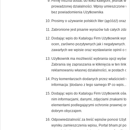
Firmę można dodać do kilku kategorii, jednak w
prowadzonej działalności. Wpisy umieszczone w ni
bez powiadomienia Użytkownika
Prosimy o używanie polskich liter (ąęćóżź) oraz
Zabronione jest pisanie wyrazów lub całych zd
Dodając wpis do Katalogu Firm Użytkownik wyraża
ocen, zarówno pozytywnych jak i negatywnych. 
zawartych we wpisie oraz wystawianie opinii o s
Użytkownik ma możliwość wybrania opcji wyświetlaj
Zabrania się zapraszania w kliknięcia w ten link 
reklamowaniu własnej działalności, w postach or
Przy komentarzach dodanych przez właścicieli w
informacja: [dodano z tego samego IP co wpis....].
Dodając wpis do Katalogu Firm Użytkownik oświa
nim informacjami, danymi, zdjęciami znakami tow
elementami podlegającymi ochronie prawnej oraz,
dobrym obyczajem.
Odpowiedzialność za treść wpisów ponosi Użytkow
wyniku zamieszczenia wpisu, Portal bham.pl poni