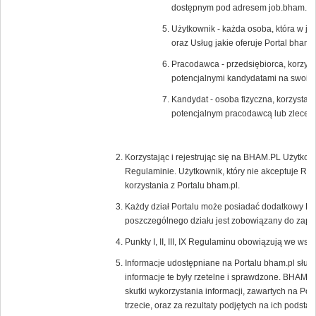
dostępnym pod adresem job.bham.pl.
Użytkownik - każda osoba, która w ja
oraz Usług jakie oferuje Portal bham.p
Pracodawca - przedsiębiorca, korzysta
potencjalnymi kandydatami na swoic
Kandydat - osoba fizyczna, korzystają
potencjalnym pracodawcą lub zlecen
Korzystając i rejestrując się na BHAM.PL Użytkow
Regulaminie. Użytkownik, który nie akceptuje Re
korzystania z Portalu bham.pl.
Każdy dział Portalu może posiadać dodatkowy Re
poszczególnego działu jest zobowiązany do zapoz
Punkty I, II, III, IX Regulaminu obowiązują we wsz
Informacje udostępniane na Portalu bham.pl służ
informacje te były rzetelne i sprawdzone. BHAM.P
skutki wykorzystania informacji, zawartych na Por
trzecie, oraz za rezultaty podjętych na ich podstaw