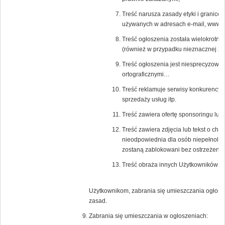
Treść narusza zasady etyki i granice
używanych w adresach e-mail, www a 
Treść ogłoszenia została wielokrotni
(również w przypadku nieznacznej zm
Treść ogłoszenia jest niesprecyzowa
ortograficznymi…
Treść reklamuje serwisy konkurencyjn
sprzedaży usług itp.
Treść zawiera ofertę sponsoringu lub
Treść zawiera zdjęcia lub tekst o char
nieodpowiednia dla osób niepełnoletn
zostaną zablokowani bez ostrzeżenia
Treść obraża innych Użytkowników Po
Użytkownikom, zabrania się umieszczania ogłosz
zasad.
Zabrania się umieszczania w ogłoszeniach: