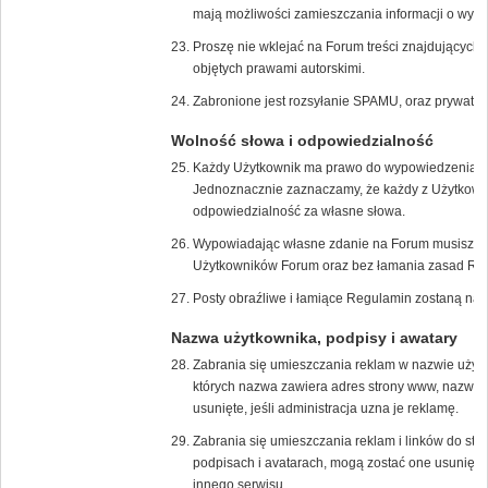
mają możliwości zamieszczania informacji o wyda
Proszę nie wklejać na Forum treści znajdujących s
objętych prawami autorskimi.
Zabronione jest rozsyłanie SPAMU, oraz prywatn
Wolność słowa i odpowiedzialność
Każdy Użytkownik ma prawo do wypowiedzenia s
Jednoznacznie zaznaczamy, że każdy z Użytkown
odpowiedzialność za własne słowa.
Wypowiadając własne zdanie na Forum musisz zrob
Użytkowników Forum oraz bez łamania zasad Re
Posty obraźliwe i łamiące Regulamin zostaną nat
Nazwa użytkownika, podpisy i awatary
Zabrania się umieszczania reklam w nazwie użyt
których nazwa zawiera adres strony www, nazwę f
usunięte, jeśli administracja uzna je reklamę.
Zabrania się umieszczania reklam i linków do str
podpisach i avatarach, mogą zostać one usunięte,
innego serwisu.