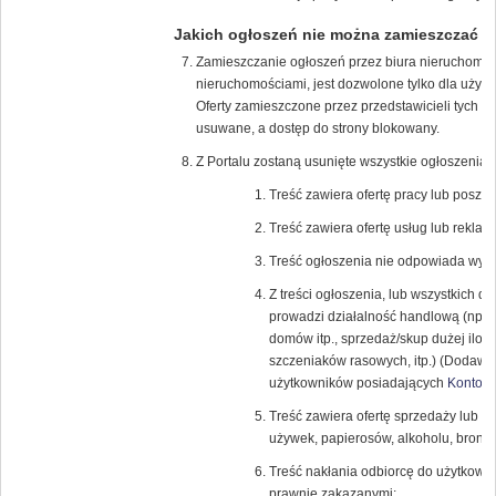
Jakich ogłoszeń nie można zamieszczać
Zamieszczanie ogłoszeń przez biura nieruchomości
nieruchomościami, jest dozwolone tylko dla uży
Oferty zamieszczone przez przedstawicieli tych f
usuwane, a dostęp do strony blokowany.
Z Portalu zostaną usunięte wszystkie ogłoszenia, 
Treść zawiera ofertę pracy lub poszuk
Treść zawiera ofertę usług lub reklamę
Treść ogłoszenia nie odpowiada wybra
Z treści ogłoszenia, lub wszystkich 
prowadzi działalność handlową (np.: 
domów itp., sprzedaż/skup dużej iloś
szczeniaków rasowych, itp.) (Dodawan
użytkowników posiadających
Konto K
Treść zawiera ofertę sprzedaży lub k
używek, papierosów, alkoholu, broni (r
Treść nakłania odbiorcę do użytkowa
prawnie zakazanymi;