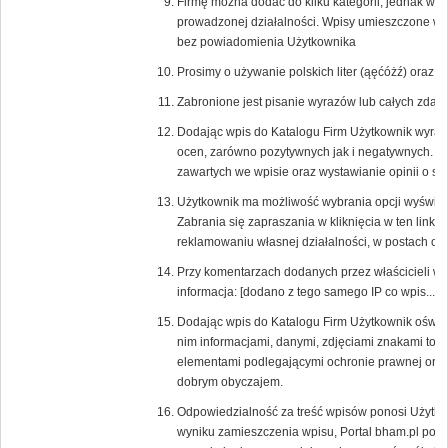
Firmę można dodać do kilku kategorii, jednak w
prowadzonej działalności. Wpisy umieszczone w ni
bez powiadomienia Użytkownika
Prosimy o używanie polskich liter (ąęćóżź) oraz
Zabronione jest pisanie wyrazów lub całych zd
Dodając wpis do Katalogu Firm Użytkownik wyraża
ocen, zarówno pozytywnych jak i negatywnych. 
zawartych we wpisie oraz wystawianie opinii o s
Użytkownik ma możliwość wybrania opcji wyświetlaj
Zabrania się zapraszania w kliknięcia w ten link 
reklamowaniu własnej działalności, w postach or
Przy komentarzach dodanych przez właścicieli w
informacja: [dodano z tego samego IP co wpis....].
Dodając wpis do Katalogu Firm Użytkownik oświa
nim informacjami, danymi, zdjęciami znakami tow
elementami podlegającymi ochronie prawnej oraz,
dobrym obyczajem.
Odpowiedzialność za treść wpisów ponosi Użytkow
wyniku zamieszczenia wpisu, Portal bham.pl poni