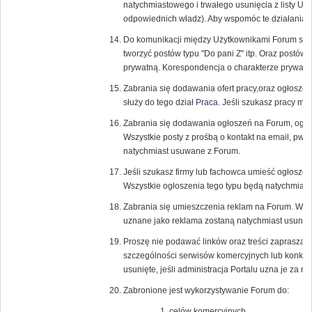
natychmiastowego i trwałego usunięcia z listy U
odpowiednich władz). Aby wspomóc te działania r
Do komunikacji między Użytkownikami Forum służ
tworzyć postów typu "Do pani Z" itp. Oraz postów
prywatną. Korespondencja o charakterze prywatn
Zabrania się dodawania ofert pracy,oraz ogłosze
służy do tego dział
Praca
. Jeśli szukasz pracy m
Zabrania się dodawania ogłoszeń na Forum, ogł
Wszystkie posty z prośbą o kontakt na email, pw, l
natychmiast usuwane z Forum.
Jeśli szukasz firmy lub fachowca umieść ogłoszen
Wszystkie ogłoszenia tego typu będą natychmias
Zabrania się umieszczenia reklam na Forum. Wszyst
uznane jako reklama zostaną natychmiast usunięt
Proszę nie podawać linków oraz treści zapraszaj
szczególności serwisów komercyjnych lub konku
usunięte, jeśli administracja Portalu uzna je za 
Zabronione jest wykorzystywanie Forum do:
celów komercyjnych