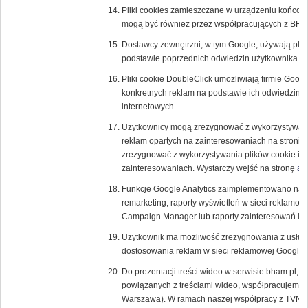
Pliki cookies zamieszczane w urządzeniu końcow
mogą być również przez współpracujących z BH
Dostawcy zewnętrzni, w tym Google, używają plik
podstawie poprzednich odwiedzin użytkownika w 
Pliki cookie DoubleClick umożliwiają firmie Goog
konkretnych reklam na podstawie ich odwiedzin w T
internetowych.
Użytkownicy mogą zrezygnować z wykorzystywania
reklam opartych na zainteresowaniach na stronie
zrezygnować z wykorzystywania plików cookie inn
zainteresowaniach. Wystarczy wejść na stronę
ab
Funkcje Google Analytics zaimplementowano na p
remarketing, raporty wyświetleń w sieci reklamow
Campaign Manager lub raporty zainteresowań i d
Użytkownik ma możliwość zrezygnowania z usługi 
dostosowania reklam w sieci reklamowej Google
Do prezentacji treści wideo w serwisie bham.pl, a
powiązanych z treściami wideo, współpracujemy z
Warszawa). W ramach naszej współpracy z TVN u