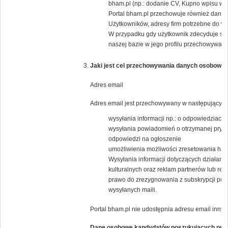
bham.pl (np.: dodanie CV, Kupno wpisu w K
Portal bham.pl przechowuje również dane j
Użytkowników, adresy firm potrzebne do wys
W przypadku gdy użytkownik zdecyduje się
naszej bazie w jego profilu przechowywany 
Jaki jest cel przechowywania danych osobowyc
Adres email
Adres email jest przechowywany w następującym 
wysyłania informacji np.: o odpowiedziach 
wysyłania powiadomień o otrzymanej pryw
odpowiedzi na ogłoszenie
umożliwienia możliwości zresetowania has
Wysyłania informacji dotyczących działania
kulturalnych oraz reklam partnerów lub 
prawo do zrezygnowania z subskrypcji popr
wysyłanych maili.
Portal bham.pl nie udostępnia adresu email inny
Dane osobowe kandydatów poszukujących pra