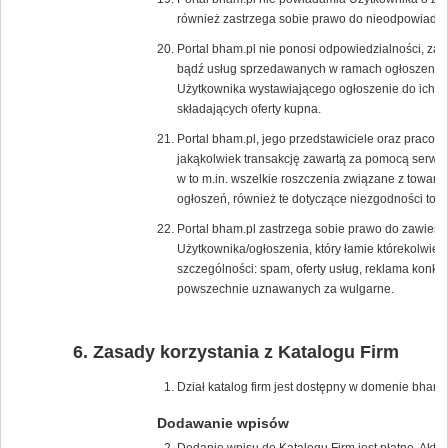
również zastrzega sobie prawo do nieodpowiadan
Portal bham.pl nie ponosi odpowiedzialności, za 
bądź usług sprzedawanych w ramach ogłoszenia, p
Użytkownika wystawiającego ogłoszenie do ich s
składających oferty kupna.
Portal bham.pl, jego przedstawiciele oraz pracow
jakąkolwiek transakcję zawartą za pomocą serwis
w to m.in. wszelkie roszczenia związane z towar
ogłoszeń, również te dotyczące niezgodności tow
Portal bham.pl zastrzega sobie prawo do zawiesz
Użytkownika/ogłoszenia, który łamie którekolwie
szczególności: spam, oferty usług, reklama konk
powszechnie uznawanych za wulgarne.
Zasady korzystania z Katalogu Firm
Dział katalog firm jest dostępny w domenie bham.p
Dodawanie wpisów