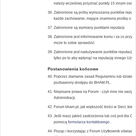
należy wcześniej przyznać punkty 15 innym osob
Zabronione są próby wymuszania punktów reputac
każde zachowanie, mające znamiona prośby o dod
Zabronione są wymiany punktami reputacji.
Zabronione jest informowanie komu i za co przyzn
może to sobie sprawdzić.
Zabronione jest nadużywanie punktów reputacji, 
tylko po to aby wpłynąć na reputację innego Użyt
Postanowienia końcowe
Poprzez złamanie zasad Regulaminu lub działani
pozbawiony dostępu do BHAM.PL..
Niepisane prawa na Forum - czyli inne nie uwzglę
Administracji.
Forum bham.pl, jak większość treści w Sieci, kier
Jeśli masz jakieś zastrzeżenia lub coś jest dla Ci
pomocą
formularza kontaktowego
.
Pisząc i korzystając z Forum Użytkownik oświadc