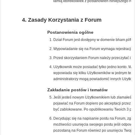
łamią którekolwiek z postanowień niniejszego Re
Zasady Korzystania z Forum
Postanowienia ogólne
Dział Forum jest dostępny w domenie bham.pl/for
Wypowiadanie się na Forum wymaga rejestracji na
Przed skorzystaniem Forum należy przeczytać i 
Użytkownik może posiadać tylko jedno konto. W p
wypowiada się kilku Użytkowników w jednym tem
administratorzy mogą powiadomić innych Użytkown
Zakładanie postów i tematów
Jeśli jesteś nowym Użytkownikiem lub złamałeś/
pojawiać na Forum dopiero po akceptacji przez m
być zablokowane. Po opublikowaniu Twoich 3 pos
Decydując się na napisanie postu na Forum, zgad
możliwości usunięcia swojego postu jeśli odpowie
pozostaną na Forum również po usunięciu Twojeg