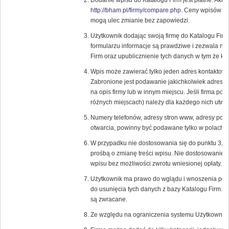
Dodanie wpisu do Katalogu Firm jest płatne. Aktu
http://bham.pl/firmy/compare.php
. Ceny wpisów or
mogą ulec zmianie bez zapowiedzi.
Użytkownik dodając swoją firmę do Katalogu Fir
formularzu informacje są prawdziwe i zezwala n
Firm oraz upublicznienie tych danych w tym że ka
Wpis może zawierać tylko jeden adres kontaktowy
Zabronione jest podawanie jakichkolwiek adresó
na opis firmy lub w innym miejscu. Jeśli firma pos
różnych miejscach) należy dla każdego nich utwor
Numery telefonów, adresy stron www, adresy pocz
otwarcia, powinny być podawane tylko w polach p
W przypadku nie dostosowania się do punktu 3, 
prośbą o zmianę treści wpisu. Nie dostosowanie 
wpisu bez możliwości zwrotu wniesionej opłaty.
Użytkownik ma prawo do wglądu i wnoszenia popr
do usunięcia tych danych z bazy Katalogu Firm. 
są zwracane.
Ze względu na ograniczenia systemu Użytkownik 