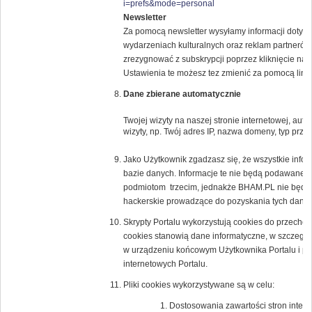
i=prefs&mode=personal
Newsletter
Za pomocą newsletter wysyłamy informacji dotyczą
wydarzeniach kulturalnych oraz reklam partne
zrezygnować z subskrypcji poprzez kliknięcie na l
Ustawienia te możesz tez zmienić za pomocą lin
Dane zbierane automatycznie
Twojej wizyty na naszej stronie internetowej, au
wizyty, np. Twój adres IP, nazwa domeny, typ przeg
Jako Użytkownik zgadzasz się, że wszystkie inf
bazie danych. Informacje te nie będą podawane 
podmiotom trzecim, jednakże BHAM.PL nie będzi
hackerskie prowadzące do pozyskania tych danyc
Skrypty Portalu wykorzystują cookies do przechow
cookies stanowią dane informatyczne, w szczegól
w urządzeniu końcowym Użytkownika Portalu i prz
internetowych Portalu.
Pliki cookies wykorzystywane są w celu:
Dostosowania zawartości stron intern