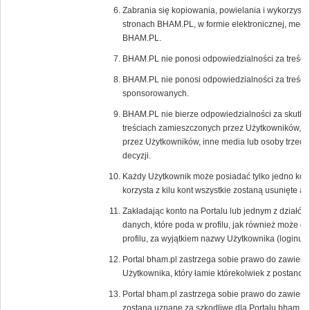
Zabrania się kopiowania, powielania i wykorzystyw
stronach BHAM.PL, w formie elektronicznej, mecha
BHAM.PL.
BHAM.PL nie ponosi odpowiedzialności za treści
BHAM.PL nie ponosi odpowiedzialności za treści 
sponsorowanych.
BHAM.PL nie bierze odpowiedzialności za skutki 
treściach zamieszczonych przez Użytkowników, r
przez Użytkowników, inne media lub osoby trzecie,
decyzji.
Każdy Użytkownik może posiadać tylko jedno kon
korzysta z kilu kont wszystkie zostaną usunięte 
Zakładając konto na Portalu lub jednym z działów
danych, które poda w profilu, jak również może 
profilu, za wyjątkiem nazwy Użytkownika (loginu),
Portal bham.pl zastrzega sobie prawo do zawiesz
Użytkownika, który łamie którekolwiek z postano
Portal bham.pl zastrzega sobie prawo do zawiesz
zostaną uznane za szkodliwe dla Portalu bham.pl