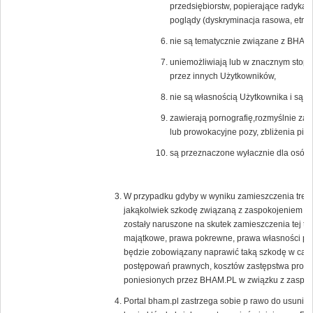
przedsiębiorstw, popierające radykal
poglądy (dyskryminacja rasowa, etnicz
nie są tematycznie związane z BHAM.
uniemożliwiają lub w znacznym stopni
przez innych Użytkowników,
nie są własnością Użytkownika i są c
zawierają pornografię,rozmyślnie zak
lub prowokacyjne pozy, zbliżenia pier
są przeznaczone wyłacznie dla osób 
W przypadku gdyby w wyniku zamieszczenia treści
jakąkolwiek szkodę związaną z zaspokojeniem uz
zostały naruszone na skutek zamieszczenia tej tr
majątkowe, prawa pokrewne, prawa własności prz
będzie zobowiązany naprawić taką szkodę w całoś
postępowań prawnych, kosztów zastępstwa proc
poniesionych przez BHAM.PL w związku z zaspoko
Portal bham.pl zastrzega sobie p rawo do usunięc