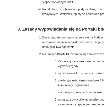
stopce wysyłanych maili.
Portal bham.pl pobierając opłaty za Usługi nie p
kredytowych. Wszystkie opłaty są pobierane przez
Zasady wypowiadania się na Portalu bha
Decydując się na wypowiadanie się na Portalu bh
możliwości usunięcia niektórych treści. Twoje wy
usunięciu Twojego konta.
Na łamach BHAM.PL zabrania się zamieszczania tr
Zawierają dane osobowe i adresowe os
wyraźnej zgody.
są reklamami lub promocją działalnośc
zawierają treści uznawane jako SPAM
komunikaty i ogłoszenia,
stanowią rozpowszechnianie treści po
naruszają brytyjskie lub międzynaro
moralne, obrażające godność lub nar