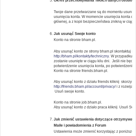
Okres przechowywania Twoich danych osobow
Twoje dane przetwarzane są do momentu usunięci
usunięcia konta. W momencie usunięcia konta da
głównej, a z kopii bezpieczeństwa znikną w ciągu 
Jak usunąć Swoje konto
Konto na stronie bham.pl.
Aby usunąć konto ze strony bham.pl skontaktuj s
http://bham.pl/kontakty/techniczny
. W przypadku g
zostanie usunięte w ciągu kilu dni. Jeśli nie bę
potwierdzenie usunięcia konta, po potwierdzeniu k
Konto na stronie friends.bham.pl.
Aby usunąć konto z działu friends kliknij skorzysta
http://friends.bham.pl/account/privacy/
i z rozwija
Usuń swoje konto.
Konto na stronie job.bham.pl.
Aby usunąć konto z działo praca kliknij Usuń Swo
Jak zmienić ustawienia dotyczące otrzymywany
Maile i powiadomienia z Forum
Ustawienia może zmienić korzystając z poniższeg