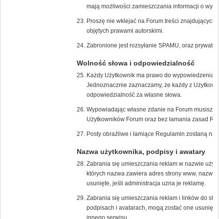
mają możliwości zamieszczania informacji o wyda
Proszę nie wklejać na Forum treści znajdujących s
objętych prawami autorskimi.
Zabronione jest rozsyłanie SPAMU, oraz prywatn
Wolność słowa i odpowiedzialność
Każdy Użytkownik ma prawo do wypowiedzenia s
Jednoznacznie zaznaczamy, że każdy z Użytkown
odpowiedzialność za własne słowa.
Wypowiadając własne zdanie na Forum musisz zrob
Użytkowników Forum oraz bez łamania zasad Re
Posty obraźliwe i łamiące Regulamin zostaną nat
Nazwa użytkownika, podpisy i awatary
Zabrania się umieszczania reklam w nazwie użyt
których nazwa zawiera adres strony www, nazwę f
usunięte, jeśli administracja uzna je reklamę.
Zabrania się umieszczania reklam i linków do str
podpisach i avatarach, mogą zostać one usunięte,
innego serwisu.