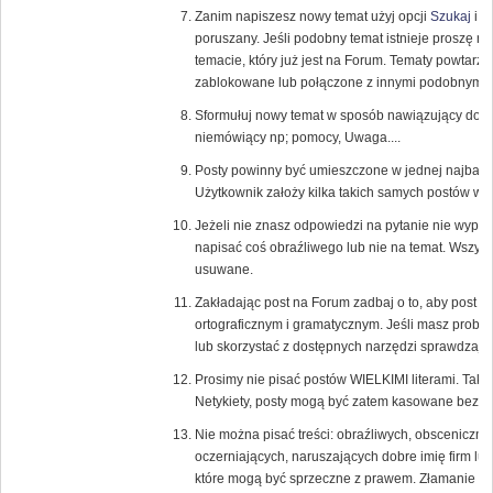
Zanim napiszesz nowy temat użyj opcji
Szukaj
i s
poruszany. Jeśli podobny temat istnieje proszę 
temacie, który już jest na Forum. Tematy powtarza
zablokowane lub połączone z innymi podobnymi 
Sformułuj nowy temat w sposób nawiązujący do tr
niemówiący np; pomocy, Uwaga....
Posty powinny być umieszczone w jednej najbardzi
Użytkownik założy kilka takich samych postów w 
Jeżeli nie znasz odpowiedzi na pytanie nie wypowi
napisać coś obraźliwego lub nie na temat. Wszys
usuwane.
Zakładając post na Forum zadbaj o to, aby post
ortograficznym i gramatycznym. Jeśli masz probl
lub skorzystać z dostępnych narzędzi sprawdzają
Prosimy nie pisać postów WIELKIMI literami. Tak
Netykiety, posty mogą być zatem kasowane bez u
Nie można pisać treści: obraźliwych, obsceniczny
oczerniających, naruszających dobre imię firm lub
które mogą być sprzeczne z prawem. Złamanie te