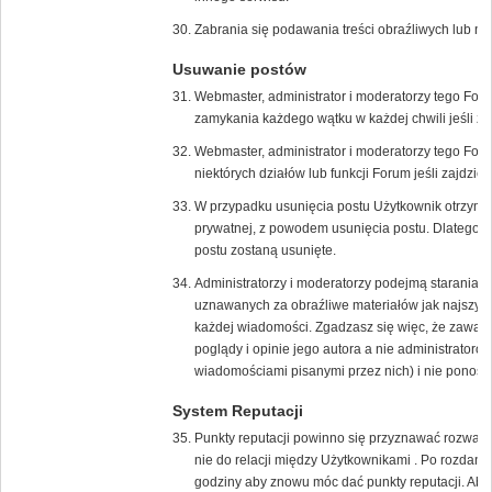
Zabrania się podawania treści obraźliwych lub n
Usuwanie postów
Webmaster, administrator i moderatorzy tego For
zamykania każdego wątku w każdej chwili jeśli zaj
Webmaster, administrator i moderatorzy tego Fo
niektórych działów lub funkcji Forum jeśli zajdzie 
W przypadku usunięcia postu Użytkownik otrzyma
prywatnej, z powodem usunięcia postu. Dlatego w
postu zostaną usunięte.
Administratorzy i moderatorzy podejmą starania 
uznawanych za obraźliwe materiałów jak najszybci
każdej wiadomości. Zgadzasz się więc, że zawar
poglądy i opinie jego autora a nie administrato
wiadomościami pisanymi przez nich) i nie ponoszą 
System Reputacji
Punkty reputacji powinno się przyznawać rozważni
nie do relacji między Użytkownikami . Po rozdani
godziny aby znowu móc dać punkty reputacji. Aby