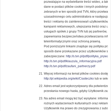
pozwalające na wyświetlanie treści wideo, a tak
dane w postaci plików cookie i innych podobnych 
zebranych w ten sposób jest TVN, który przetwar
uzasadnionego celu administratora w następują
treści i reklamy do zainteresowań użytkowników, 
kampanii reklamowych, ulepszania treści oraz usł
usługach spółek z grupy TVN lub jej partnerów, 
zapewniania bezpieczeństwa przetwarzania infor
teleinformatycznymi oraz ochroną prawną.
Pod poniższymi linkami znajduje się polityka pry
sposób dane przekazane przez użytkowników ser
zabezpieczane:
http://s.tvn.pl/pdf/polityka_prywat
http://s.tvn.pl/pdf/klauzula_informacyjna.pdf
http://s.tvn.pl/pdf/zaufani_partnerzy.pdf
Więcej informacji na temat plików cookies dostęp
http://pl.wikipedia.org/wiki/Ciasteczko
lub w sekcji
Adres email jest wykorzystywany dla potwierdzenia
przesłania nowego hasła, gdyby Użytkownik zapom
Na adres email mogą też być wysyłane: informacje
rożnych wydarzeniach kulturalnych oraz reklam
Użytkownik ma prawo do zrezygnowania z subskryp