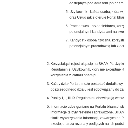
dostępnym pod adresem job.bham.pl.
Użytkownik - każda osoba, która w ja
oraz Usług jakie oferuje Portal bham.p
Pracodawca - przedsiębiorca, korzysta
potencjalnymi kandydatami na swoic
Kandydat - osoba fizyczna, korzystają
potencjalnym pracodawcą lub zlecen
Korzystając i rejestrując się na BHAM.PL Użytkow
Regulaminie. Użytkownik, który nie akceptuje Re
korzystania z Portalu bham.pl.
Każdy dział Portalu może posiadać dodatkowy Re
poszczególnego działu jest zobowiązany do zapoz
Punkty I, II, III, IX Regulaminu obowiązują we wsz
Informacje udostępniane na Portalu bham.pl służ
informacje te były rzetelne i sprawdzone. BHAM.P
skutki wykorzystania informacji, zawartych na Por
trzecie, oraz za rezultaty podjętych na ich podstaw