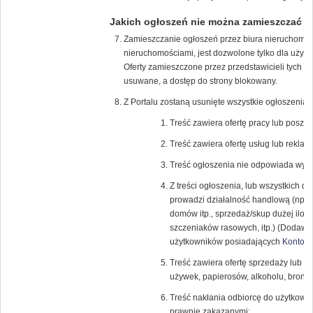
Jakich ogłoszeń nie można zamieszczać
Zamieszczanie ogłoszeń przez biura nieruchomości
nieruchomościami, jest dozwolone tylko dla uży
Oferty zamieszczone przez przedstawicieli tych f
usuwane, a dostęp do strony blokowany.
Z Portalu zostaną usunięte wszystkie ogłoszenia, 
Treść zawiera ofertę pracy lub poszuk
Treść zawiera ofertę usług lub reklamę
Treść ogłoszenia nie odpowiada wybra
Z treści ogłoszenia, lub wszystkich 
prowadzi działalność handlową (np.: 
domów itp., sprzedaż/skup dużej iloś
szczeniaków rasowych, itp.) (Dodawan
użytkowników posiadających
Konto K
Treść zawiera ofertę sprzedaży lub k
używek, papierosów, alkoholu, broni (r
Treść nakłania odbiorcę do użytkowa
prawnie zakazanymi;