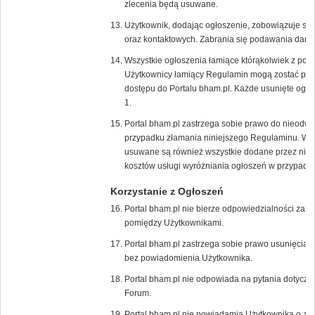
zlecenia będą usuwane.
Użytkownik, dodając ogłoszenie, zobowiązuje s
oraz kontaktowych. Zabrania się podawania dany
Wszystkie ogłoszenia łamiące którąkolwiek z pow
Użytkownicy łamiący Regulamin mogą zostać poz
dostępu do Portalu bham.pl. Każde usunięte ogło
1.
Portal bham.pl zastrzega sobie prawo do nieodw
przypadku złamania niniejszego Regulaminu. W 
usuwane są również wszystkie dodane przez niego
kosztów usługi wyróżniania ogłoszeń w przypadk
Korzystanie z Ogłoszeń
Portal bham.pl nie bierze odpowiedzialności za t
pomiędzy Użytkownikami.
Portal bham.pl zastrzega sobie prawo usunięcia/
bez powiadomienia Użytkownika.
Portal bham.pl nie odpowiada na pytania dotycz
Forum.
Portal bham.pl nie powiadamia Użytkownika o zł