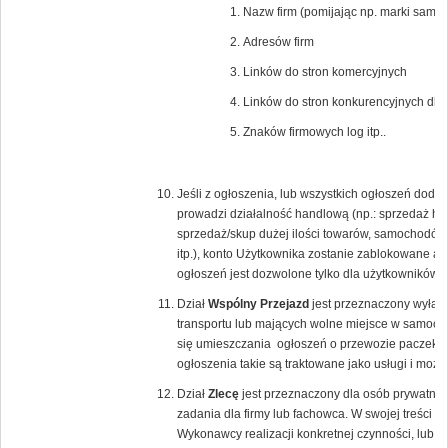
Nazw firm (pomijając np. marki samoc
Adresów firm
Linków do stron komercyjnych
Linków do stron konkurencyjnych dla
Znaków firmowych log itp..
Jeśli z ogłoszenia, lub wszystkich ogłoszeń dod
prowadzi działalność handlową (np.: sprzedaż hur
sprzedaż/skup dużej ilości towarów, samochodów
itp.), konto Użytkownika zostanie zablokowane a 
ogłoszeń jest dozwolone tylko dla użytkowników
Dział
Wspólny Przejazd
jest przeznaczony wyłącz
transportu lub mających wolne miejsce w samoch
się umieszczania ogłoszeń o przewozie paczek lu
ogłoszenia takie są traktowane jako usługi i moż
Dział
Zlecę
jest przeznaczony dla osób prywatnyc
zadania dla firmy lub fachowca. W swojej treści 
Wykonawcy realizacji konkretnej czynności, lub 