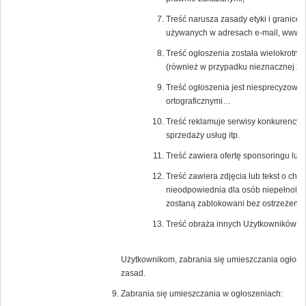
Treść narusza zasady etyki i granice
używanych w adresach e-mail, www a 
Treść ogłoszenia została wielokrotni
(również w przypadku nieznacznej zm
Treść ogłoszenia jest niesprecyzowa
ortograficznymi…
Treść reklamuje serwisy konkurencyjn
sprzedaży usług itp.
Treść zawiera ofertę sponsoringu lub
Treść zawiera zdjęcia lub tekst o char
nieodpowiednia dla osób niepełnoletn
zostaną zablokowani bez ostrzeżenia
Treść obraża innych Użytkowników Po
Użytkownikom, zabrania się umieszczania ogłosz
zasad.
Zabrania się umieszczania w ogłoszeniach: