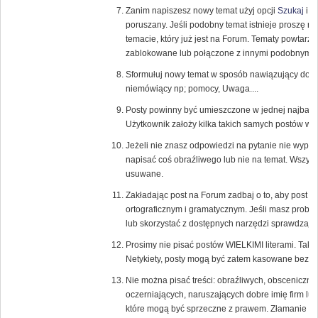
Zanim napiszesz nowy temat użyj opcji
Szukaj
i s
poruszany. Jeśli podobny temat istnieje proszę 
temacie, który już jest na Forum. Tematy powtarza
zablokowane lub połączone z innymi podobnymi 
Sformułuj nowy temat w sposób nawiązujący do tr
niemówiący np; pomocy, Uwaga....
Posty powinny być umieszczone w jednej najbardzi
Użytkownik założy kilka takich samych postów w 
Jeżeli nie znasz odpowiedzi na pytanie nie wypowi
napisać coś obraźliwego lub nie na temat. Wszys
usuwane.
Zakładając post na Forum zadbaj o to, aby post
ortograficznym i gramatycznym. Jeśli masz probl
lub skorzystać z dostępnych narzędzi sprawdzają
Prosimy nie pisać postów WIELKIMI literami. Tak
Netykiety, posty mogą być zatem kasowane bez u
Nie można pisać treści: obraźliwych, obsceniczny
oczerniających, naruszających dobre imię firm lub
które mogą być sprzeczne z prawem. Złamanie te