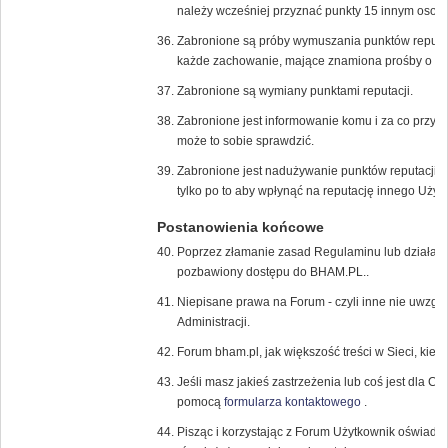
należy wcześniej przyznać punkty 15 innym osob
Zabronione są próby wymuszania punktów reputac
każde zachowanie, mające znamiona prośby o dod
Zabronione są wymiany punktami reputacji.
Zabronione jest informowanie komu i za co przyzn
może to sobie sprawdzić.
Zabronione jest nadużywanie punktów reputacji, 
tylko po to aby wpłynąć na reputację innego Użyt
Postanowienia końcowe
Poprzez złamanie zasad Regulaminu lub działani
pozbawiony dostępu do BHAM.PL..
Niepisane prawa na Forum - czyli inne nie uwzglę
Administracji.
Forum bham.pl, jak większość treści w Sieci, kier
Jeśli masz jakieś zastrzeżenia lub coś jest dla Ci
pomocą
formularza kontaktowego
.
Pisząc i korzystając z Forum Użytkownik oświadc