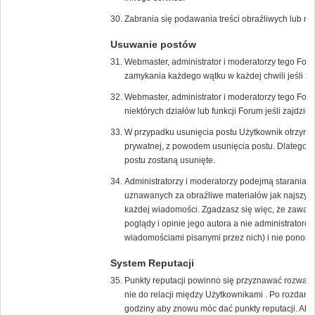
Zabrania się podawania treści obraźliwych lub n
Usuwanie postów
Webmaster, administrator i moderatorzy tego For
zamykania każdego wątku w każdej chwili jeśli zaj
Webmaster, administrator i moderatorzy tego Fo
niektórych działów lub funkcji Forum jeśli zajdzie 
W przypadku usunięcia postu Użytkownik otrzyma
prywatnej, z powodem usunięcia postu. Dlatego w
postu zostaną usunięte.
Administratorzy i moderatorzy podejmą starania 
uznawanych za obraźliwe materiałów jak najszybci
każdej wiadomości. Zgadzasz się więc, że zawar
poglądy i opinie jego autora a nie administrato
wiadomościami pisanymi przez nich) i nie ponoszą 
System Reputacji
Punkty reputacji powinno się przyznawać rozważni
nie do relacji między Użytkownikami . Po rozdani
godziny aby znowu móc dać punkty reputacji. Aby