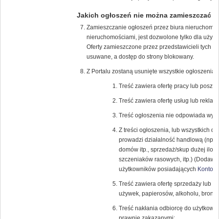
Jakich ogłoszeń nie można zamieszczać
Zamieszczanie ogłoszeń przez biura nieruchomości
nieruchomościami, jest dozwolone tylko dla uży
Oferty zamieszczone przez przedstawicieli tych f
usuwane, a dostęp do strony blokowany.
Z Portalu zostaną usunięte wszystkie ogłoszenia, 
Treść zawiera ofertę pracy lub poszuk
Treść zawiera ofertę usług lub reklamę
Treść ogłoszenia nie odpowiada wybra
Z treści ogłoszenia, lub wszystkich 
prowadzi działalność handlową (np.: 
domów itp., sprzedaż/skup dużej iloś
szczeniaków rasowych, itp.) (Dodawan
użytkowników posiadających
Konto K
Treść zawiera ofertę sprzedaży lub k
używek, papierosów, alkoholu, broni (r
Treść nakłania odbiorcę do użytkowa
prawnie zakazanymi;