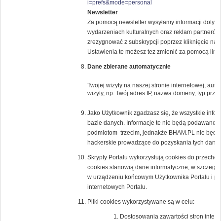
i=prefs&mode=personal
Newsletter
Za pomocą newsletter wysyłamy informacji dotyczą
wydarzeniach kulturalnych oraz reklam partne
zrezygnować z subskrypcji poprzez kliknięcie na l
Ustawienia te możesz tez zmienić za pomocą lin
Dane zbierane automatycznie
Twojej wizyty na naszej stronie internetowej, au
wizyty, np. Twój adres IP, nazwa domeny, typ przeg
Jako Użytkownik zgadzasz się, że wszystkie inf
bazie danych. Informacje te nie będą podawane 
podmiotom trzecim, jednakże BHAM.PL nie będzi
hackerskie prowadzące do pozyskania tych danyc
Skrypty Portalu wykorzystują cookies do przechow
cookies stanowią dane informatyczne, w szczegól
w urządzeniu końcowym Użytkownika Portalu i prz
internetowych Portalu.
Pliki cookies wykorzystywane są w celu:
Dostosowania zawartości stron intern