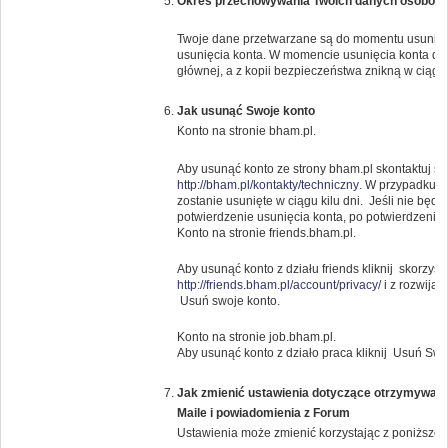
Okres przechowywania Twoich danych osobow
Twoje dane przetwarzane są do momentu usunięci
usunięcia konta. W momencie usunięcia konta da
głównej, a z kopii bezpieczeństwa znikną w ciągu 
Jak usunąć Swoje konto
Konto na stronie bham.pl.
Aby usunąć konto ze strony bham.pl skontaktuj s
http://bham.pl/kontakty/techniczny
. W przypadku g
zostanie usunięte w ciągu kilu dni. Jeśli nie bę
potwierdzenie usunięcia konta, po potwierdzeniu k
Konto na stronie friends.bham.pl.
Aby usunąć konto z działu friends kliknij skorzysta
http://friends.bham.pl/account/privacy/
i z rozwija
Usuń swoje konto.
Konto na stronie job.bham.pl.
Aby usunąć konto z działo praca kliknij Usuń Swo
Jak zmienić ustawienia dotyczące otrzymywany
Maile i powiadomienia z Forum
Ustawienia może zmienić korzystając z poniższeg