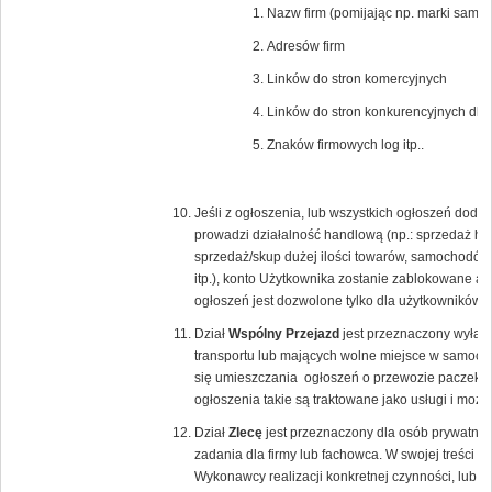
Nazw firm (pomijając np. marki samoc
Adresów firm
Linków do stron komercyjnych
Linków do stron konkurencyjnych dla
Znaków firmowych log itp..
Jeśli z ogłoszenia, lub wszystkich ogłoszeń dod
prowadzi działalność handlową (np.: sprzedaż hur
sprzedaż/skup dużej ilości towarów, samochodów
itp.), konto Użytkownika zostanie zablokowane a 
ogłoszeń jest dozwolone tylko dla użytkowników
Dział
Wspólny Przejazd
jest przeznaczony wyłącz
transportu lub mających wolne miejsce w samoch
się umieszczania ogłoszeń o przewozie paczek lu
ogłoszenia takie są traktowane jako usługi i moż
Dział
Zlecę
jest przeznaczony dla osób prywatnyc
zadania dla firmy lub fachowca. W swojej treści 
Wykonawcy realizacji konkretnej czynności, lub 