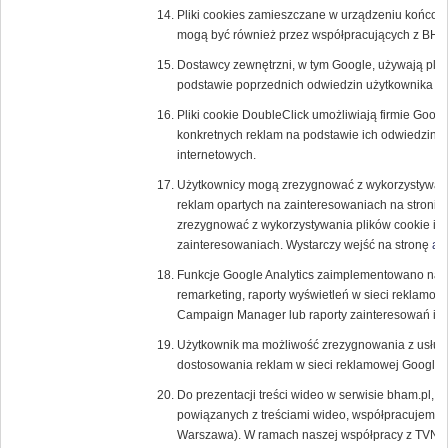
Pliki cookies zamieszczane w urządzeniu końcow
mogą być również przez współpracujących z BH
Dostawcy zewnętrzni, w tym Google, używają plik
podstawie poprzednich odwiedzin użytkownika w 
Pliki cookie DoubleClick umożliwiają firmie Goog
konkretnych reklam na podstawie ich odwiedzin w T
internetowych.
Użytkownicy mogą zrezygnować z wykorzystywania
reklam opartych na zainteresowaniach na stronie
zrezygnować z wykorzystywania plików cookie inn
zainteresowaniach. Wystarczy wejść na stronę
ab
Funkcje Google Analytics zaimplementowano na p
remarketing, raporty wyświetleń w sieci reklamow
Campaign Manager lub raporty zainteresowań i d
Użytkownik ma możliwość zrezygnowania z usługi 
dostosowania reklam w sieci reklamowej Google
Do prezentacji treści wideo w serwisie bham.pl, a
powiązanych z treściami wideo, współpracujemy z
Warszawa). W ramach naszej współpracy z TVN u