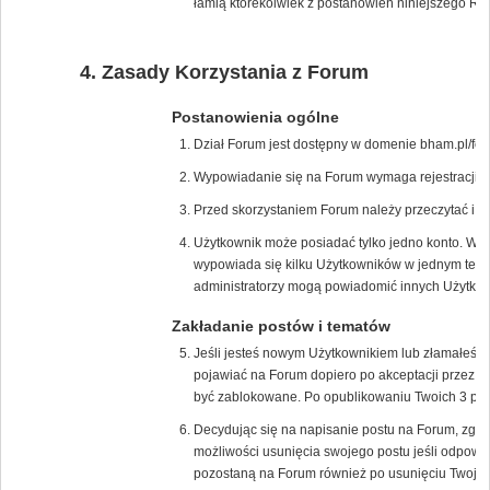
łamią którekolwiek z postanowień niniejszego Re
Zasady Korzystania z Forum
Postanowienia ogólne
Dział Forum jest dostępny w domenie bham.pl/for
Wypowiadanie się na Forum wymaga rejestracji na
Przed skorzystaniem Forum należy przeczytać i 
Użytkownik może posiadać tylko jedno konto. W p
wypowiada się kilku Użytkowników w jednym tem
administratorzy mogą powiadomić innych Użytkown
Zakładanie postów i tematów
Jeśli jesteś nowym Użytkownikiem lub złamałeś/
pojawiać na Forum dopiero po akceptacji przez m
być zablokowane. Po opublikowaniu Twoich 3 pos
Decydując się na napisanie postu na Forum, zgad
możliwości usunięcia swojego postu jeśli odpowie
pozostaną na Forum również po usunięciu Twojeg