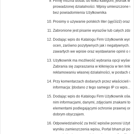
Firmę można dodać do kilku kategorii, jednak w
prowadzonej działalności. Wpisy umieszczone w ni
bez powiadomienia Użytkownika
Prosimy o używanie polskich liter (ąęćóżź) oraz
Zabronione jest pisanie wyrazów lub całych zd
Dodając wpis do Katalogu Firm Użytkownik wyraża
ocen, zarówno pozytywnych jak i negatywnych. 
zawartych we wpisie oraz wystawianie opinii o s
Użytkownik ma możliwość wybrania opcji wyświetlaj
Zabrania się zapraszania w kliknięcia w ten link 
reklamowaniu własnej działalności, w postach or
Przy komentarzach dodanych przez właścicieli w
informacja: [dodano z tego samego IP co wpis....].
Dodając wpis do Katalogu Firm Użytkownik oświa
nim informacjami, danymi, zdjęciami znakami tow
elementami podlegającymi ochronie prawnej oraz,
dobrym obyczajem.
Odpowiedzialność za treść wpisów ponosi Użytkow
wyniku zamieszczenia wpisu, Portal bham.pl poni