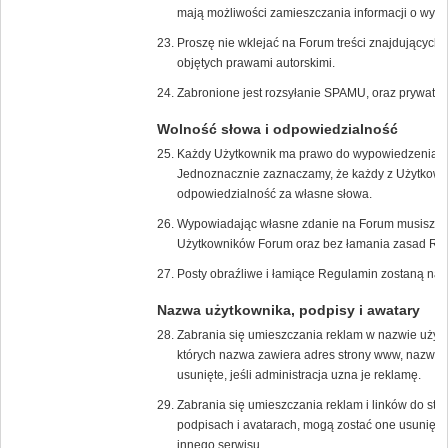
mają możliwości zamieszczania informacji o wyda
Proszę nie wklejać na Forum treści znajdujących s
objętych prawami autorskimi.
Zabronione jest rozsyłanie SPAMU, oraz prywatn
Wolność słowa i odpowiedzialność
Każdy Użytkownik ma prawo do wypowiedzenia s
Jednoznacznie zaznaczamy, że każdy z Użytkown
odpowiedzialność za własne słowa.
Wypowiadając własne zdanie na Forum musisz zrob
Użytkowników Forum oraz bez łamania zasad Re
Posty obraźliwe i łamiące Regulamin zostaną nat
Nazwa użytkownika, podpisy i awatary
Zabrania się umieszczania reklam w nazwie użyt
których nazwa zawiera adres strony www, nazwę f
usunięte, jeśli administracja uzna je reklamę.
Zabrania się umieszczania reklam i linków do str
podpisach i avatarach, mogą zostać one usunięte,
innego serwisu.