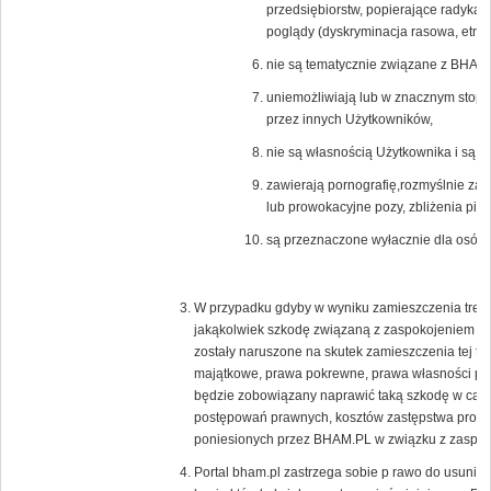
przedsiębiorstw, popierające radykal
poglądy (dyskryminacja rasowa, etnicz
nie są tematycznie związane z BHAM.
uniemożliwiają lub w znacznym stopni
przez innych Użytkowników,
nie są własnością Użytkownika i są c
zawierają pornografię,rozmyślnie zak
lub prowokacyjne pozy, zbliżenia pier
są przeznaczone wyłacznie dla osób 
W przypadku gdyby w wyniku zamieszczenia treści
jakąkolwiek szkodę związaną z zaspokojeniem uz
zostały naruszone na skutek zamieszczenia tej tr
majątkowe, prawa pokrewne, prawa własności prz
będzie zobowiązany naprawić taką szkodę w całoś
postępowań prawnych, kosztów zastępstwa proc
poniesionych przez BHAM.PL w związku z zaspoko
Portal bham.pl zastrzega sobie p rawo do usunięc