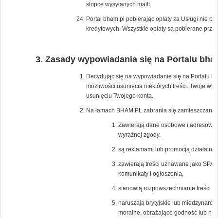
stopce wysyłanych maili.
Portal bham.pl pobierając opłaty za Usługi nie p
kredytowych. Wszystkie opłaty są pobierane przez
Zasady wypowiadania się na Portalu bha
Decydując się na wypowiadanie się na Portalu bh
możliwości usunięcia niektórych treści. Twoje wy
usunięciu Twojego konta.
Na łamach BHAM.PL zabrania się zamieszczania tr
Zawierają dane osobowe i adresowe os
wyraźnej zgody.
są reklamami lub promocją działalnośc
zawierają treści uznawane jako SPAM
komunikaty i ogłoszenia,
stanowią rozpowszechnianie treści po
naruszają brytyjskie lub międzynaro
moralne, obrażające godność lub nar