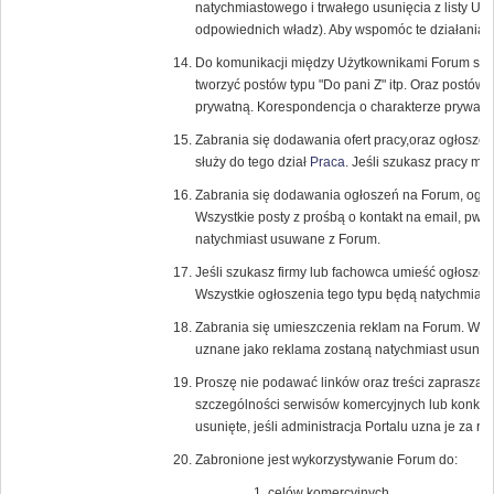
natychmiastowego i trwałego usunięcia z listy U
odpowiednich władz). Aby wspomóc te działania r
Do komunikacji między Użytkownikami Forum służ
tworzyć postów typu "Do pani Z" itp. Oraz postów
prywatną. Korespondencja o charakterze prywatn
Zabrania się dodawania ofert pracy,oraz ogłosze
służy do tego dział
Praca
. Jeśli szukasz pracy m
Zabrania się dodawania ogłoszeń na Forum, ogł
Wszystkie posty z prośbą o kontakt na email, pw, l
natychmiast usuwane z Forum.
Jeśli szukasz firmy lub fachowca umieść ogłoszen
Wszystkie ogłoszenia tego typu będą natychmias
Zabrania się umieszczenia reklam na Forum. Wszyst
uznane jako reklama zostaną natychmiast usunięt
Proszę nie podawać linków oraz treści zapraszaj
szczególności serwisów komercyjnych lub konku
usunięte, jeśli administracja Portalu uzna je za 
Zabronione jest wykorzystywanie Forum do:
celów komercyjnych