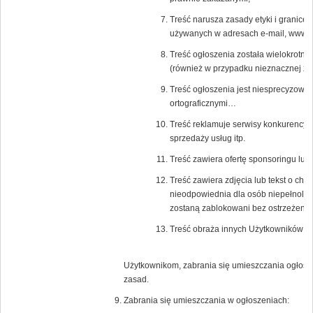
Treść narusza zasady etyki i granice
używanych w adresach e-mail, www a 
Treść ogłoszenia została wielokrotni
(również w przypadku nieznacznej zm
Treść ogłoszenia jest niesprecyzowa
ortograficznymi…
Treść reklamuje serwisy konkurencyjn
sprzedaży usług itp.
Treść zawiera ofertę sponsoringu lub
Treść zawiera zdjęcia lub tekst o char
nieodpowiednia dla osób niepełnoletn
zostaną zablokowani bez ostrzeżenia
Treść obraża innych Użytkowników Po
Użytkownikom, zabrania się umieszczania ogłosz
zasad.
Zabrania się umieszczania w ogłoszeniach: