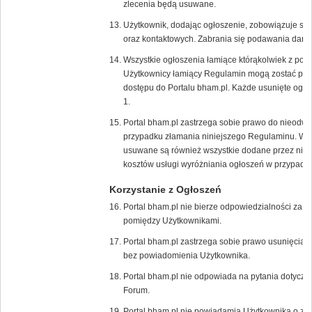
zlecenia będą usuwane.
Użytkownik, dodając ogłoszenie, zobowiązuje s
oraz kontaktowych. Zabrania się podawania dany
Wszystkie ogłoszenia łamiące którąkolwiek z pow
Użytkownicy łamiący Regulamin mogą zostać poz
dostępu do Portalu bham.pl. Każde usunięte ogło
1.
Portal bham.pl zastrzega sobie prawo do nieodw
przypadku złamania niniejszego Regulaminu. W 
usuwane są również wszystkie dodane przez niego
kosztów usługi wyróżniania ogłoszeń w przypadk
Korzystanie z Ogłoszeń
Portal bham.pl nie bierze odpowiedzialności za t
pomiędzy Użytkownikami.
Portal bham.pl zastrzega sobie prawo usunięcia/
bez powiadomienia Użytkownika.
Portal bham.pl nie odpowiada na pytania dotycz
Forum.
Portal bham.pl nie powiadamia Użytkownika o zł