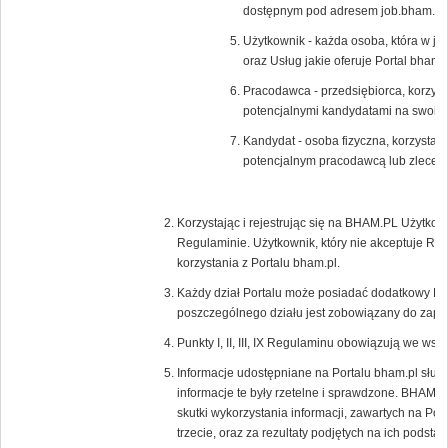
dostępnym pod adresem job.bham.pl.
Użytkownik - każda osoba, która w ja
oraz Usług jakie oferuje Portal bham.p
Pracodawca - przedsiębiorca, korzysta
potencjalnymi kandydatami na swoic
Kandydat - osoba fizyczna, korzystają
potencjalnym pracodawcą lub zlecen
Korzystając i rejestrując się na BHAM.PL Użytkow
Regulaminie. Użytkownik, który nie akceptuje Re
korzystania z Portalu bham.pl.
Każdy dział Portalu może posiadać dodatkowy Re
poszczególnego działu jest zobowiązany do zapoz
Punkty I, II, III, IX Regulaminu obowiązują we wsz
Informacje udostępniane na Portalu bham.pl służ
informacje te były rzetelne i sprawdzone. BHAM.P
skutki wykorzystania informacji, zawartych na Por
trzecie, oraz za rezultaty podjętych na ich podstaw