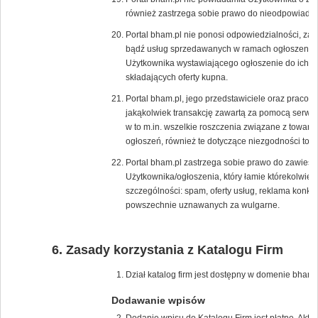
również zastrzega sobie prawo do nieodpowiadan
Portal bham.pl nie ponosi odpowiedzialności, za 
bądź usług sprzedawanych w ramach ogłoszenia, p
Użytkownika wystawiającego ogłoszenie do ich s
składających oferty kupna.
Portal bham.pl, jego przedstawiciele oraz pracow
jakąkolwiek transakcję zawartą za pomocą serwis
w to m.in. wszelkie roszczenia związane z towar
ogłoszeń, również te dotyczące niezgodności tow
Portal bham.pl zastrzega sobie prawo do zawiesz
Użytkownika/ogłoszenia, który łamie którekolwie
szczególności: spam, oferty usług, reklama konk
powszechnie uznawanych za wulgarne.
Zasady korzystania z Katalogu Firm
Dział katalog firm jest dostępny w domenie bham.p
Dodawanie wpisów