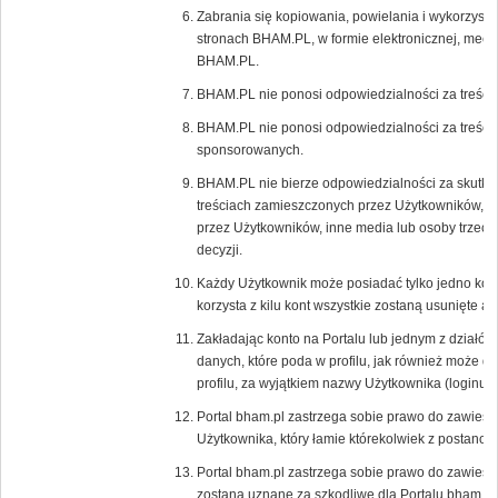
Zabrania się kopiowania, powielania i wykorzystyw
stronach BHAM.PL, w formie elektronicznej, mecha
BHAM.PL.
BHAM.PL nie ponosi odpowiedzialności za treści
BHAM.PL nie ponosi odpowiedzialności za treści 
sponsorowanych.
BHAM.PL nie bierze odpowiedzialności za skutki 
treściach zamieszczonych przez Użytkowników, r
przez Użytkowników, inne media lub osoby trzecie,
decyzji.
Każdy Użytkownik może posiadać tylko jedno kon
korzysta z kilu kont wszystkie zostaną usunięte 
Zakładając konto na Portalu lub jednym z działów
danych, które poda w profilu, jak również może 
profilu, za wyjątkiem nazwy Użytkownika (loginu),
Portal bham.pl zastrzega sobie prawo do zawiesz
Użytkownika, który łamie którekolwiek z postano
Portal bham.pl zastrzega sobie prawo do zawiesz
zostaną uznane za szkodliwe dla Portalu bham.pl