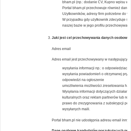
bham.pl (np.: dodanie CV, Kupno wpisu w K
Portal bham.pl przechowuje również dane j
Użytkowników, adresy firm potrzebne do wys
W przypadku gdy użytkownik zdecyduje się
naszej bazie w jego profilu przechowywany 
Jaki jest cel przechowywania danych osobowyc
Adres email
Adres email jest przechowywany w następującym 
wysyłania informacji np.: o odpowiedziach 
wysyłania powiadomień o otrzymanej pryw
odpowiedzi na ogłoszenie
umożliwienia możliwości zresetowania has
Wysyłania informacji dotyczących działania
kulturalnych oraz reklam partnerów lub 
prawo do zrezygnowania z subskrypcji popr
wysyłanych maili.
Portal bham.pl nie udostępnia adresu email inny
Dane osobowe kandydatów poszukujących pra