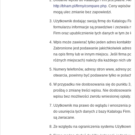
Dodanie wpisu do Katalogu Firm jest płatne. Aktu
http://bham.pl/firmy/compare.php
. Ceny wpisów or
mogą ulec zmianie bez zapowiedzi.
Użytkownik dodając swoją firmę do Katalogu Fir
formularzu informacje są prawdziwe i zezwala n
Firm oraz upublicznienie tych danych w tym że ka
Wpis może zawierać tylko jeden adres kontaktowy
Zabronione jest podawanie jakichkolwiek adresó
na opis firmy lub w innym miejscu. Jeśli firma pos
różnych miejscach) należy dla każdego nich utwor
Numery telefonów, adresy stron www, adresy pocz
otwarcia, powinny być podawane tylko w polach p
W przypadku nie dostosowania się do punktu 3, 
prośbą o zmianę treści wpisu. Nie dostosowanie 
wpisu bez możliwości zwrotu wniesionej opłaty.
Użytkownik ma prawo do wglądu i wnoszenia popr
do usunięcia tych danych z bazy Katalogu Firm. 
są zwracane.
Ze względu na ograniczenia systemu Użytkownik 