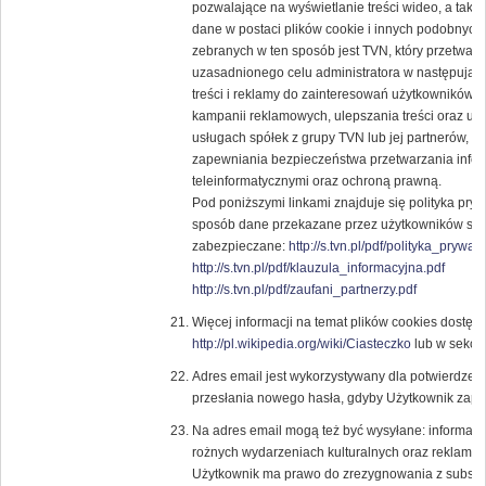
pozwalające na wyświetlanie treści wideo, a tak
dane w postaci plików cookie i innych podobnych 
zebranych w ten sposób jest TVN, który przetwar
uzasadnionego celu administratora w następują
treści i reklamy do zainteresowań użytkowników, 
kampanii reklamowych, ulepszania treści oraz usł
usługach spółek z grupy TVN lub jej partnerów, 
zapewniania bezpieczeństwa przetwarzania infor
teleinformatycznymi oraz ochroną prawną.
Pod poniższymi linkami znajduje się polityka pry
sposób dane przekazane przez użytkowników ser
zabezpieczane:
http://s.tvn.pl/pdf/polityka_prywat
http://s.tvn.pl/pdf/klauzula_informacyjna.pdf
http://s.tvn.pl/pdf/zaufani_partnerzy.pdf
Więcej informacji na temat plików cookies dostęp
http://pl.wikipedia.org/wiki/Ciasteczko
lub w sekcji
Adres email jest wykorzystywany dla potwierdzenia
przesłania nowego hasła, gdyby Użytkownik zapom
Na adres email mogą też być wysyłane: informacje
rożnych wydarzeniach kulturalnych oraz reklam
Użytkownik ma prawo do zrezygnowania z subskryp