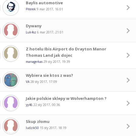
Baylis automotive
Piterek
9 mar 2017, 16:01
Dywany
Luk4sz
6 mar 2017, 21:01
Z hotelu Ibis Airport do Drayton Manor
Thomas Land jak dojec
managerkas
29 sty 2017, 19:39
Wybiera sie ktos z was?
VA
28 sty 2017, 17:09
Jakie polskie sklepy w Wolverhampton ?
yy46
22 sty 2017, 00:36
Skup złomu
ludzik50
15 sty 2017, 18:19