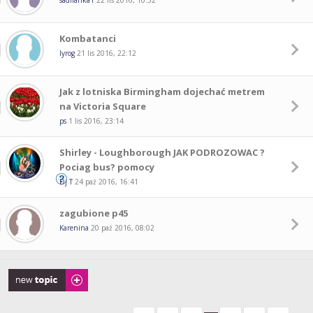
sadifanka1
22 lis 2016, 10:52
Kombatanci
lyrog
21 lis 2016, 22:12
Jak z lotniska Birmingham dojechać metrem
na Victoria Square
ps
1 lis 2016, 23:14
Shirley - Loughborough JAK PODROZOWAC ?
Pociag bus? pomocy
Dj T
24 paź 2016, 16:41
zagubione p45
Karenina
20 paź 2016, 08:02
Napisz wątek