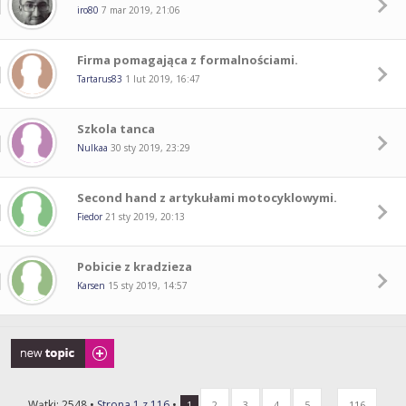
iro80
7 mar 2019, 21:06
Firma pomagająca z formalnościami.
Tartarus83
1 lut 2019, 16:47
Szkola tanca
Nulkaa
30 sty 2019, 23:29
Second hand z artykułami motocyklowymi.
Fiedor
21 sty 2019, 20:13
Pobicie z kradzieza
Karsen
15 sty 2019, 14:57
Napisz wątek
Wątki: 2548 •
Strona
1
z
116
•
...
1
2
3
4
5
116