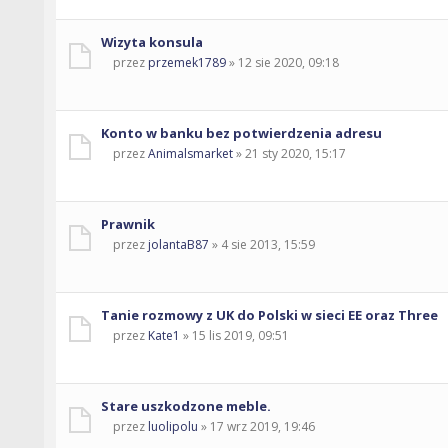
Wizyta konsula
przez
przemek1789
» 12 sie 2020, 09:18
Konto w banku bez potwierdzenia adresu
przez
Animalsmarket
» 21 sty 2020, 15:17
Prawnik
przez
jolantaB87
» 4 sie 2013, 15:59
Tanie rozmowy z UK do Polski w sieci EE oraz Three
przez
Kate1
» 15 lis 2019, 09:51
Stare uszkodzone meble.
przez
luolipolu
» 17 wrz 2019, 19:46