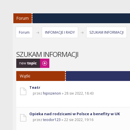
Forum
Forum
INFOMACJE I RADY
SZUKAM INFORMACJI
SZUKAM INFORMACJI
Napisz wątek
Wątki
Teatr
przez
hipiszenon
» 28 sie 2022, 18:43
Opieka nad rodzicami w Polsce a benefity w UK
przez
teodor123
» 22 sie 2022, 19:16