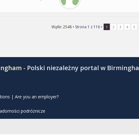
Wątki: 2548 •
Strona
1
z
116
•
.
1
2
3
4
5
mingham -
Polski niezależny portal w Birmingh
tions
|
Are you an employer?
iadomości podróżnicze