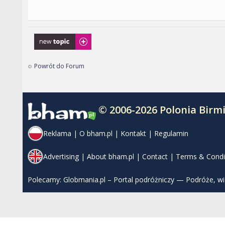
Napisz wątek
Powrót do Forum
© 2006-2026 Polonia Bir
Reklama
|
O bham.pl
|
Kontakt
|
Regulamin
Advertising
|
About bham.pl
|
Contact
|
Terms & Condi
Polecamy:
Globmania.pl – Portal podróżniczy — Podróże, w