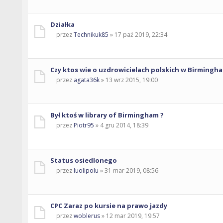
Działka
przez
Technikuk85
» 17 paź 2019, 22:34
Czy ktos wie o uzdrowicielach polskich w Birmingh
przez
agata36k
» 13 wrz 2015, 19:00
Był ktoś w library of Birmingham ?
przez
Piotr95
» 4 gru 2014, 18:39
Status osiedlonego
przez
luolipolu
» 31 mar 2019, 08:56
CPC Zaraz po kursie na prawo jazdy
przez
woblerus
» 12 mar 2019, 19:57