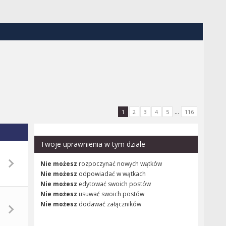
...
1
2
3
4
5
116
Twoje uprawnienia w tym dziale
Nie możesz
rozpoczynać nowych wątków
Nie możesz
odpowiadać w wątkach
Nie możesz
edytować swoich postów
Nie możesz
usuwać swoich postów
Nie możesz
dodawać załączników