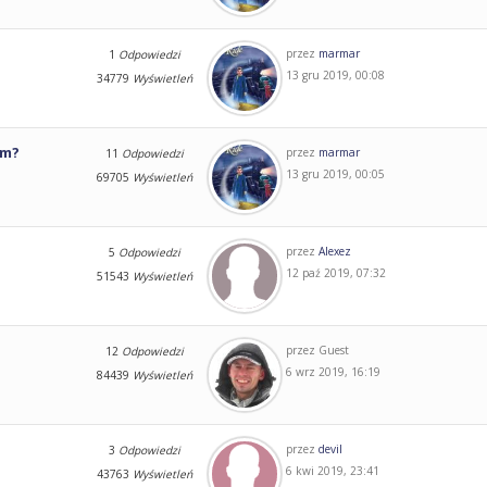
przez
marmar
1
Odpowiedzi
13 gru 2019, 00:08
34779
Wyświetleń
am?
przez
marmar
11
Odpowiedzi
13 gru 2019, 00:05
69705
Wyświetleń
przez
Alexez
5
Odpowiedzi
12 paź 2019, 07:32
51543
Wyświetleń
przez
Guest
12
Odpowiedzi
6 wrz 2019, 16:19
84439
Wyświetleń
przez
devil
3
Odpowiedzi
6 kwi 2019, 23:41
43763
Wyświetleń