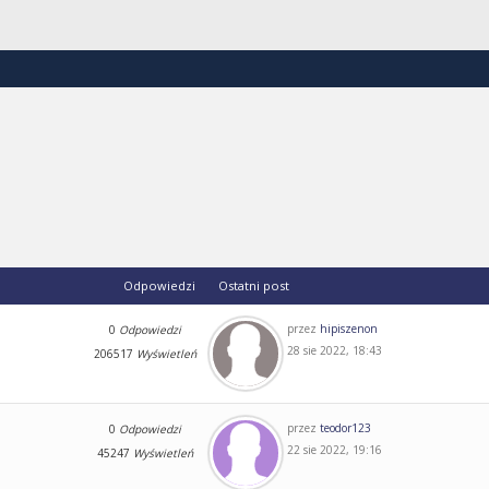
Odpowiedzi
Ostatni post
przez
hipiszenon
0
Odpowiedzi
28 sie 2022, 18:43
206517
Wyświetleń
przez
teodor123
0
Odpowiedzi
22 sie 2022, 19:16
45247
Wyświetleń