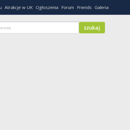
u
Atrakcje w UK
Ogłoszenia
Forum
Friends
Galeria