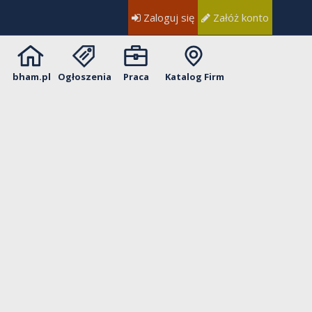
Zaloguj się
Załóż konto
bham.pl
Ogłoszenia
Praca
Katalog Firm