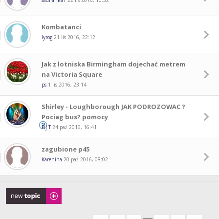
sadifanka1
22 lis 2016, 10:52
Kombatanci
lyrog
21 lis 2016, 22:12
Jak z lotniska Birmingham dojechać metrem
na Victoria Square
ps
1 lis 2016, 23:14
Shirley - Loughborough JAK PODROZOWAC ?
Pociag bus? pomocy
Dj T
24 paź 2016, 16:41
zagubione p45
Karenina
20 paź 2016, 08:02
Napisz wątek