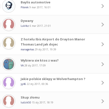
Baylis automotive
Piterek
9 mar 2017, 16:01
Dywany
Luk4sz
6 mar 2017, 21:01
Z hotelu Ibis Airport do Drayton Manor
Thomas Land jak dojec
managerkas
29 sty 2017, 19:39
Wybiera sie ktos z was?
VA
28 sty 2017, 17:09
Jakie polskie sklepy w Wolverhampton ?
yy46
22 sty 2017, 00:36
Skup złomu
ludzik50
15 sty 2017, 18:19