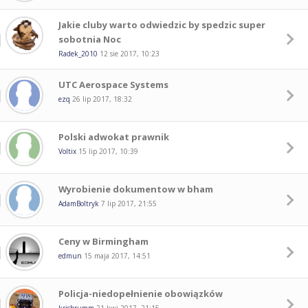
Jakie cluby warto odwiedzic by spedzic super
sobotnia Noc
Radek_2010
12 sie 2017, 10:23
UTC Aerospace Systems
ezq
26 lip 2017, 18:32
Polski adwokat prawnik
Voltix
15 lip 2017, 10:39
Wyrobienie dokumentow w bham
AdamBoltryk
7 lip 2017, 21:55
Ceny w Birmingham
edmun
15 maja 2017, 14:51
Policja-niedopełnienie obowiązków