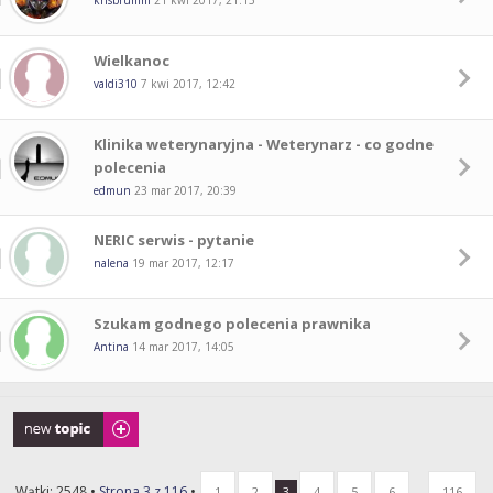
krisbrumm
21 kwi 2017, 21:15
Wielkanoc
valdi310
7 kwi 2017, 12:42
Klinika weterynaryjna - Weterynarz - co godne
polecenia
edmun
23 mar 2017, 20:39
NERIC serwis - pytanie
nalena
19 mar 2017, 12:17
Szukam godnego polecenia prawnika
Antina
14 mar 2017, 14:05
Napisz wątek
Wątki: 2548 •
Strona
3
z
116
•
...
1
2
3
4
5
6
116