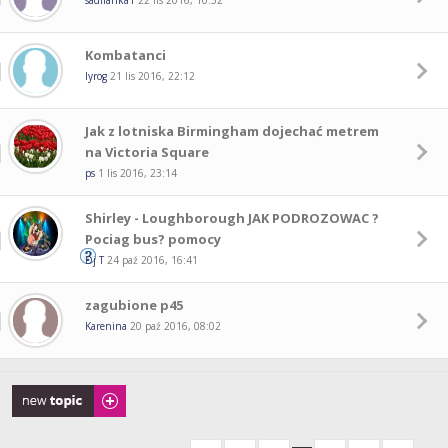
sadifanka1
22 lis 2016, 10:52
Kombatanci
lyrog
21 lis 2016, 22:12
Jak z lotniska Birmingham dojechać metrem
na Victoria Square
ps
1 lis 2016, 23:14
Shirley - Loughborough JAK PODROZOWAC ?
Pociag bus? pomocy
Dj T
24 paź 2016, 16:41
zagubione p45
Karenina
20 paź 2016, 08:02
Napisz wątek