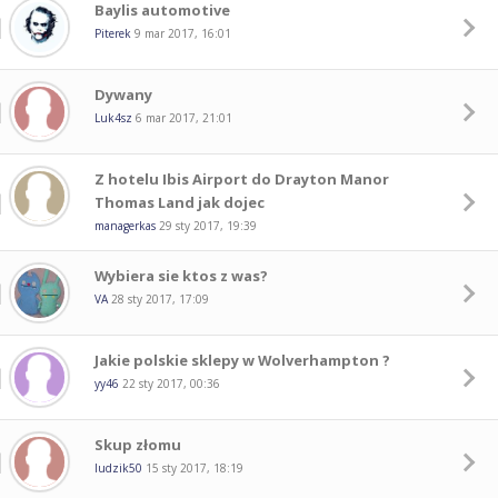
Baylis automotive
Piterek
9 mar 2017, 16:01
Dywany
Luk4sz
6 mar 2017, 21:01
Z hotelu Ibis Airport do Drayton Manor
Thomas Land jak dojec
managerkas
29 sty 2017, 19:39
Wybiera sie ktos z was?
VA
28 sty 2017, 17:09
Jakie polskie sklepy w Wolverhampton ?
yy46
22 sty 2017, 00:36
Skup złomu
ludzik50
15 sty 2017, 18:19