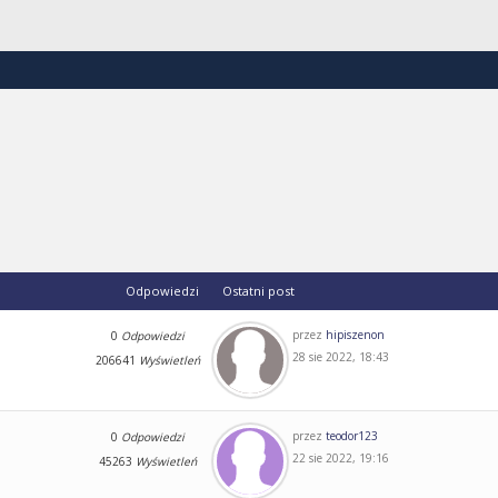
Odpowiedzi
Ostatni post
przez
hipiszenon
0
Odpowiedzi
28 sie 2022, 18:43
206641
Wyświetleń
przez
teodor123
0
Odpowiedzi
22 sie 2022, 19:16
45263
Wyświetleń