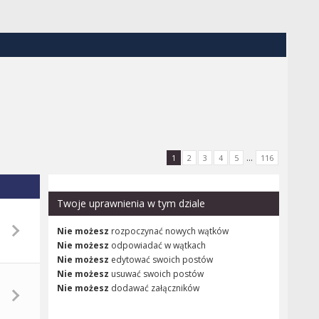
...
1
2
3
4
5
116
Twoje uprawnienia w tym dziale
Nie możesz
rozpoczynać nowych wątków
Nie możesz
odpowiadać w wątkach
Nie możesz
edytować swoich postów
Nie możesz
usuwać swoich postów
Nie możesz
dodawać załączników