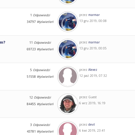
przez
marmar
1
Odpowiedzi
13 gru 2019, 00:08
34797
Wyświetleń
am?
przez
marmar
11
Odpowiedzi
13 gru 2019, 00:05
69723
Wyświetleń
przez
Alexez
5
Odpowiedzi
12 paź 2019, 07:32
51558
Wyświetleń
przez
Guest
12
Odpowiedzi
6 wrz 2019, 16:19
84455
Wyświetleń
przez
devil
3
Odpowiedzi
6 kwi 2019, 23:41
43781
Wyświetleń