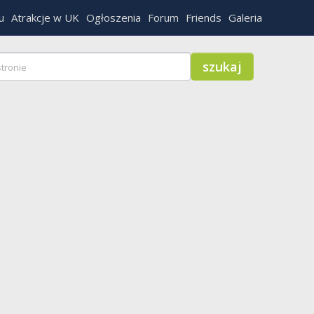
u
Atrakcje w UK
Ogłoszenia
Forum
Friends
Galeria