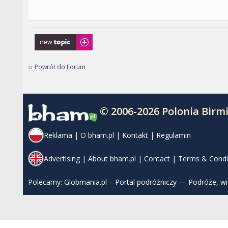
Napisz wątek
Powrót do Forum
© 2006-2026 Polonia Bir
Reklama
|
O bham.pl
|
Kontakt
|
Regulamin
Advertising
|
About bham.pl
|
Contact
|
Terms & Condi
Polecamy:
Globmania.pl – Portal podróżniczy — Podróże, w