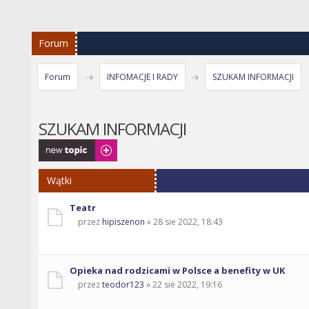
Forum
Forum
INFOMACJE I RADY
SZUKAM INFORMACJI
SZUKAM INFORMACJI
Napisz wątek
Wątki
Teatr
przez
hipiszenon
» 28 sie 2022, 18:43
Opieka nad rodzicami w Polsce a benefity w UK
przez
teodor123
» 22 sie 2022, 19:16