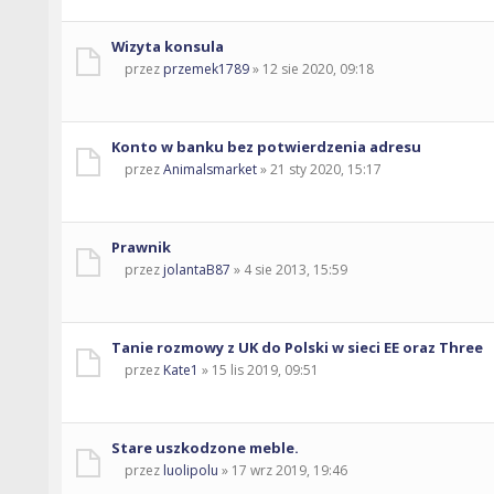
Wizyta konsula
przez
przemek1789
» 12 sie 2020, 09:18
Konto w banku bez potwierdzenia adresu
przez
Animalsmarket
» 21 sty 2020, 15:17
Prawnik
przez
jolantaB87
» 4 sie 2013, 15:59
Tanie rozmowy z UK do Polski w sieci EE oraz Three
przez
Kate1
» 15 lis 2019, 09:51
Stare uszkodzone meble.
przez
luolipolu
» 17 wrz 2019, 19:46