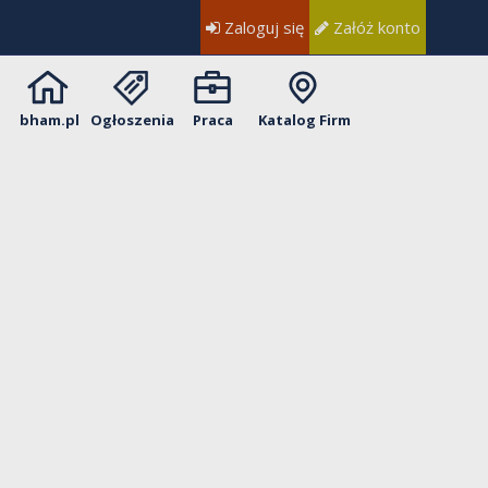
Zaloguj się
Załóż konto
bham.pl
Ogłoszenia
Praca
Katalog Firm