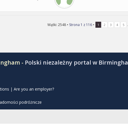
Wątki: 2548 •
Strona
1
z
116
•
.
1
2
3
4
5
mingham -
Polski niezależny portal w Birmingh
tions
|
Are you an employer?
iadomości podróżnicze