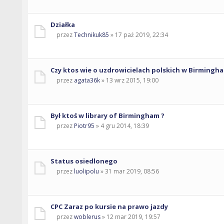
Działka
przez
Technikuk85
» 17 paź 2019, 22:34
Czy ktos wie o uzdrowicielach polskich w Birmingh
przez
agata36k
» 13 wrz 2015, 19:00
Był ktoś w library of Birmingham ?
przez
Piotr95
» 4 gru 2014, 18:39
Status osiedlonego
przez
luolipolu
» 31 mar 2019, 08:56
CPC Zaraz po kursie na prawo jazdy
przez
woblerus
» 12 mar 2019, 19:57