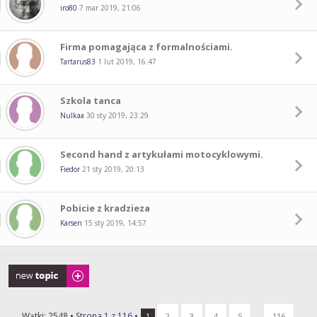
iro80
7 mar 2019, 21:06
Firma pomagająca z formalnościami.
Tartarus83
1 lut 2019, 16:47
Szkola tanca
Nulkaa
30 sty 2019, 23:29
Second hand z artykułami motocyklowymi.
Fiedor
21 sty 2019, 20:13
Pobicie z kradzieza
Karsen
15 sty 2019, 14:57
Napisz wątek
Wątki: 2548 •
Strona
1
z
116
•
...
1
2
3
4
5
116