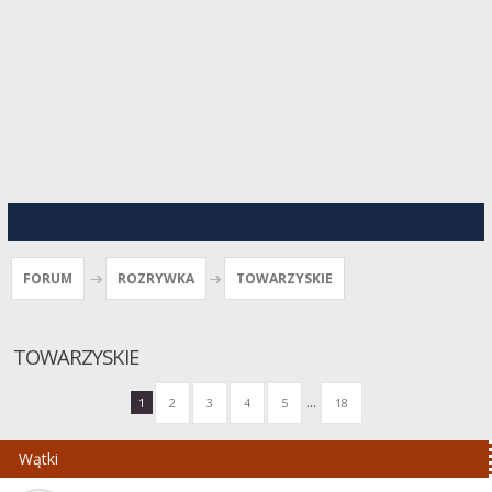
FORUM
ROZRYWKA
TOWARZYSKIE
TOWARZYSKIE
...
1
2
3
4
5
18
Wątki