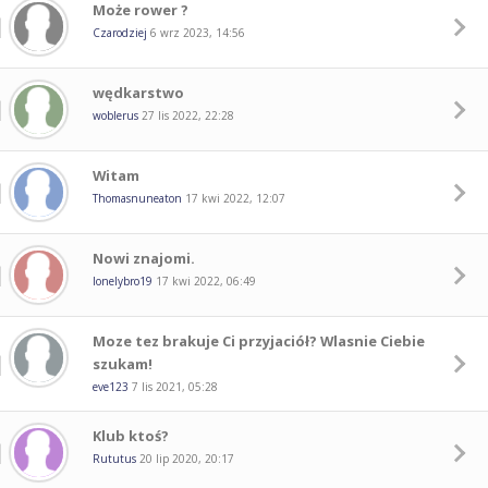
Może rower ?
Czarodziej
6 wrz 2023, 14:56
wędkarstwo
woblerus
27 lis 2022, 22:28
Witam
Thomasnuneaton
17 kwi 2022, 12:07
Nowi znajomi.
lonelybro19
17 kwi 2022, 06:49
Moze tez brakuje Ci przyjaciół? Wlasnie Ciebie
szukam!
eve123
7 lis 2021, 05:28
Klub ktoś?
Rututus
20 lip 2020, 20:17