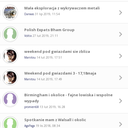
Mała eksploracja z wykrywaczem metali
Darwas
31 lip 2019, 11:54
Polish Expats Bham Group
Voltix
27 lut 2019, 21:11
weekend pod gwiazdami sie zbliza
Manitou
14 lut 2019, 17:51
Weekend pod gwiazdami 3 - 17,18maja
Manitou
14 lut 2019, 17:49
Birmingham i okolice - fajne lowiska i wspolne
wypady
promien68
13 lut 2019, 16:28
Spotkanie mam z Walsall i okolic
AgaPaga
19 lis 2018, 08:34