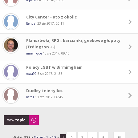
topkek
24 lut 2018, 23:30
City Center - Kto z okolic
Bendzi
23 sie 2017, 20:11
Planszówki, RPGi, karcianki, geekowe głupoty
[Erdington +-]
miremique
15 sie 2017, 09:16
Polacy LGBT w Birmimgham
sowa99
5 sie 2017, 21:35
Dudley i nie tylko.
Kate1
18 cze 2017, 06:45
Napisz wątek
Wątki: 388 •
Strona
1
z
18
•
...
1
2
3
4
5
18