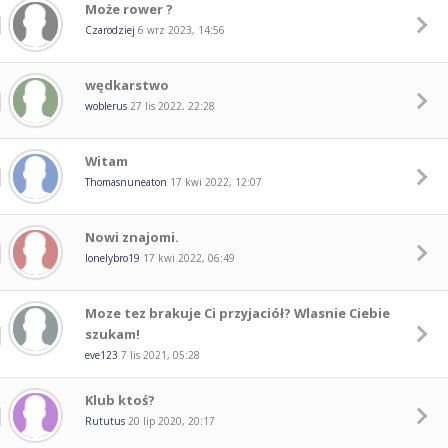
Może rower ?
Czarodziej
6 wrz 2023, 14:56
wędkarstwo
woblerus
27 lis 2022, 22:28
Witam
Thomasnuneaton
17 kwi 2022, 12:07
Nowi znajomi.
lonelybro19
17 kwi 2022, 06:49
Moze tez brakuje Ci przyjaciół? Wlasnie Ciebie
szukam!
eve123
7 lis 2021, 05:28
Klub ktoś?
Rututus
20 lip 2020, 20:17