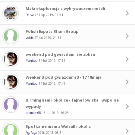
Mała eksploracja z wykrywaczem metali
Darwas
31 lip 2019, 11:54
Polish Expats Bham Group
Voltix
27 lut 2019, 21:11
weekend pod gwiazdami sie zbliza
Manitou
14 lut 2019, 17:51
Weekend pod gwiazdami 3 - 17,18maja
Manitou
14 lut 2019, 17:49
Birmingham i okolice - fajne lowiska i wspolne
wypady
promien68
13 lut 2019, 16:28
Spotkanie mam z Walsall i okolic
AgaPaga
19 lis 2018, 08:34