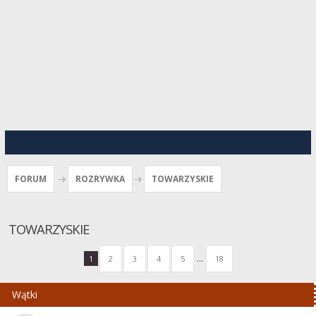
FORUM
ROZRYWKA
TOWARZYSKIE
TOWARZYSKIE
...
1
2
3
4
5
18
Wątki