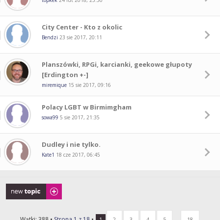
topkek
24 lut 2018, 23:30
City Center - Kto z okolic
Bendzi
23 sie 2017, 20:11
Planszówki, RPGi, karcianki, geekowe głupoty
[Erdington +-]
miremique
15 sie 2017, 09:16
Polacy LGBT w Birmimgham
sowa99
5 sie 2017, 21:35
Dudley i nie tylko.
Kate1
18 cze 2017, 06:45
Napisz wątek
Wątki: 388 •
Strona
1
z
18
•
...
1
2
3
4
5
18