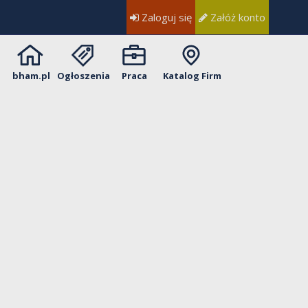
Zaloguj się
Załóż konto
bham.pl
Ogłoszenia
Praca
Katalog Firm