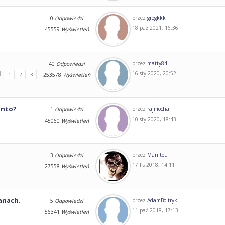
przez
gregkkk
0
Odpowiedzi
18 paź 2021, 16:36
45559
Wyświetleń
przez
matty84
40
Odpowiedzi
16 sty 2020, 20:52
1
2
3
253578
Wyświetleń
onto?
przez
rajmocha
1
Odpowiedzi
10 sty 2020, 18:43
45060
Wyświetleń
przez
Manitou
3
Odpowiedzi
17 lis 2018, 14:11
27558
Wyświetleń
anach.
przez
AdamBoltryk
5
Odpowiedzi
11 paź 2018, 17:13
56341
Wyświetleń