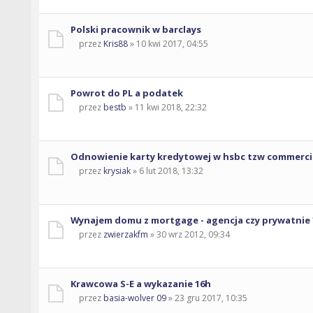
Polski pracownik w barclays
przez
Kris88
» 10 kwi 2017, 04:55
Powrot do PL a podatek
przez
bestb
» 11 kwi 2018, 22:32
Odnowienie karty kredytowej w hsbc tzw commerci
przez
krysiak
» 6 lut 2018, 13:32
Wynajem domu z mortgage - agencja czy prywatnie 
przez
zwierzakfm
» 30 wrz 2012, 09:34
Krawcowa S-E a wykazanie 16h
przez
basia-wolver 09
» 23 gru 2017, 10:35