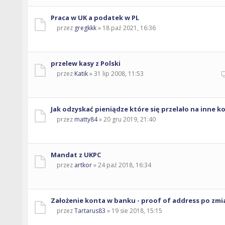
Praca w UK a podatek w PL
przez
gregkkk
» 18 paź 2021, 16:36
przelew kasy z Polski
przez
Katik
» 31 lip 2008, 11:53
Jak odzyskać pieniądze które się przelało na inne k
przez
matty84
» 20 gru 2019, 21:40
Mandat z UKPC
przez
artkor
» 24 paź 2018, 16:34
Założenie konta w banku - proof of address po zmi
przez
Tartarus83
» 19 sie 2018, 15:15