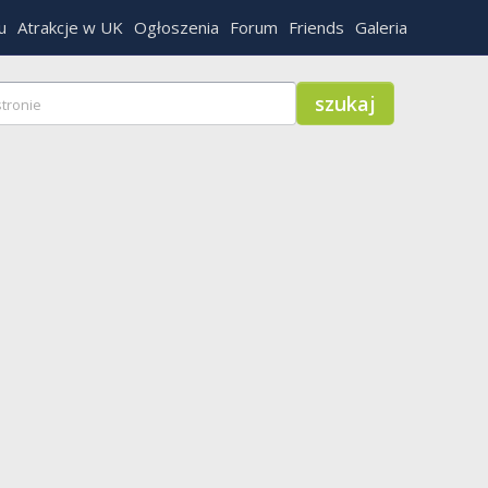
u
Atrakcje w UK
Ogłoszenia
Forum
Friends
Galeria