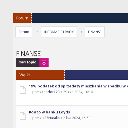
Forum
Forum
INFOMACJE I RADY
FINANSE
FINANSE
Napisz wątek
Wątki
19% podatek od sprzedazy mieszkania w spadku w 
przez
teodor123
» 29 cze 2024, 10:10
Konto w banku Loyds
przez
123Natalia
» 2 kwi 2024, 15:53