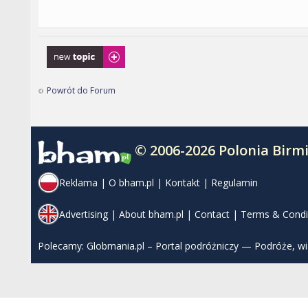
Napisz wątek
Powrót do Forum
© 2006-2026 Polonia Bir
Reklama
|
O bham.pl
|
Kontakt
|
Regulamin
Advertising
|
About bham.pl
|
Contact
|
Terms & Condi
Polecamy:
Globmania.pl – Portal podróżniczy — Podróże, w