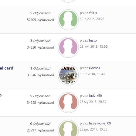
przez
Voltix
5
Odpowiedzi
8 lip 2018, 20:28
52105
Wyświetleń
przez
bestb
3
Odpowiedzi
28 kwi 2018, 15:55
34230
Wyświetleń
al card
przez
Darwas
1
Odpowiedzi
6 lut 2018, 16:41
33846
Wyświetleń
?
przez
ludzik50
5
Odpowiedzi
28 sty 2018, 20:32
34928
Wyświetleń
przez
basia-wolver 09
0
Odpowiedzi
23 gru 2017, 10:35
20897
Wyświetleń