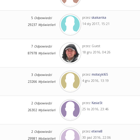
przez
skakanka
5
Odpowiedzi
14 sty 2017, 15:21
29237
Wyświetleń
przez
Guest
7
Odpowiedzi
18 gru 2016, 04:26
87978
Wyświetleń
przez
motocykl65
3
Odpowiedzi
4 gru 2016, 13:19
23266
Wyświetleń
przez
KasiaSt
2
Odpowiedzi
25 lis 2016, 23:46
26302
Wyświetleń
przez
etiene8
2
Odpowiedzi
30 paź 2016, 22:06
29981
Wyświetleń