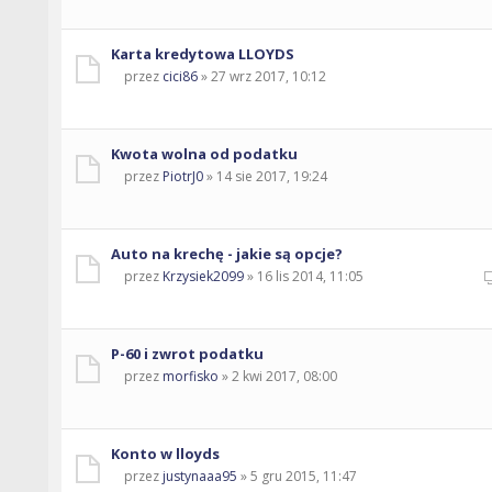
Karta kredytowa LLOYDS
przez
cici86
» 27 wrz 2017, 10:12
Kwota wolna od podatku
przez
PiotrJ0
» 14 sie 2017, 19:24
Auto na krechę - jakie są opcje?
przez
Krzysiek2099
» 16 lis 2014, 11:05
P-60 i zwrot podatku
przez
morfisko
» 2 kwi 2017, 08:00
Konto w lloyds
przez
justynaaa95
» 5 gru 2015, 11:47