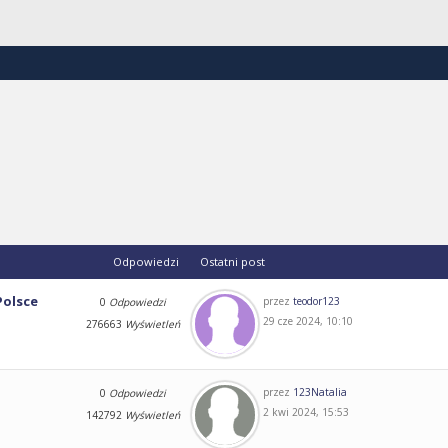
Odpowiedzi
Ostatni post
Polsce
przez
teodor123
0
Odpowiedzi
29 cze 2024, 10:10
276663
Wyświetleń
przez
123Natalia
0
Odpowiedzi
2 kwi 2024, 15:53
142792
Wyświetleń