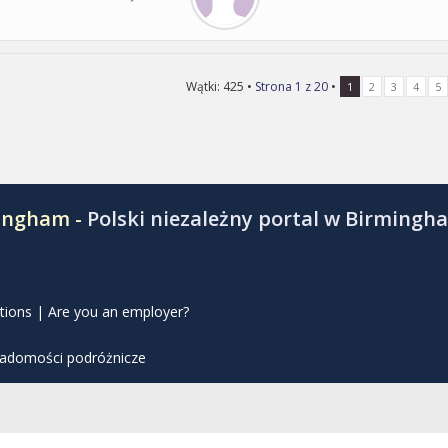
Wątki: 425 •
Strona
1
z
20
•
1
2
3
4
5
mingham -
Polski niezależny portal w Birmingh
tions
|
Are you an employer?
iadomości podróżnicze