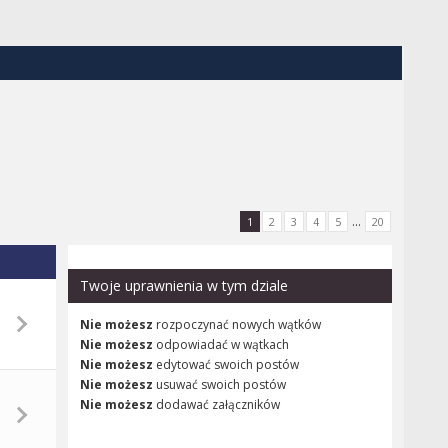
...
1
2
3
4
5
20
Twoje uprawnienia w tym dziale
Nie możesz
rozpoczynać nowych wątków
Nie możesz
odpowiadać w wątkach
Nie możesz
edytować swoich postów
Nie możesz
usuwać swoich postów
Nie możesz
dodawać załączników